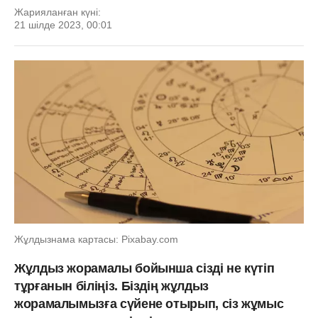
Жарияланған күні:
21 шілде 2023, 00:01
Жұлдызнама картасы: Рixabay.com
Жұлдыз жорамалы бойынша сізді не күтіп
тұрғанын біліңіз. Біздің жұлдыз
жорамалымызға сүйене отырып, сіз жұмыс