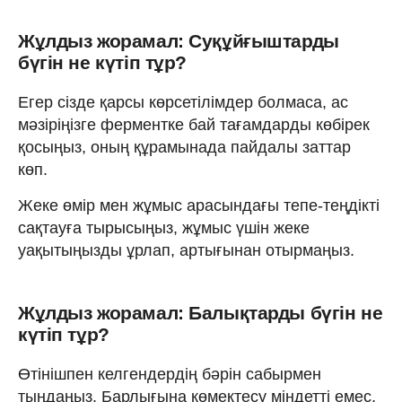
Жұлдыз жорамал: Суқұйғыштарды
бүгін не күтіп тұр?
Егер сізде қарсы көрсетілімдер болмаса, ас
мәзіріңізге ферментке бай тағамдарды көбірек
қосыңыз, оның құрамынада пайдалы заттар
көп.
Жеке өмір мен жұмыс арасындағы тепе-теңдікті
сақтауға тырысыңыз, жұмыс үшін жеке
уақытыңызды ұрлап, артығынан отырмаңыз.
Жұлдыз жорамал: Балықтарды бүгін не
күтіп тұр?
Өтінішпен келгендердің бәрін сабырмен
тыңдаңыз. Барлығына көмектесу міндетті емес,