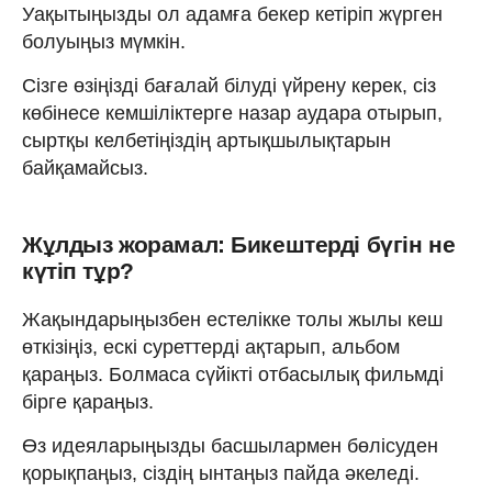
Уақытыңызды ол адамға бекер кетіріп жүрген
болуыңыз мүмкін.
Сізге өзіңізді бағалай білуді үйрену керек, сіз
көбінесе кемшіліктерге назар аудара отырып,
сыртқы келбетіңіздің артықшылықтарын
байқамайсыз.
Жұлдыз жорамал: Бикештерді бүгін не
күтіп тұр?
Жақындарыңызбен естелікке толы жылы кеш
өткізіңіз, ескі суреттерді ақтарып, альбом
қараңыз. Болмаса сүйікті отбасылық фильмді
бірге қараңыз.
Өз идеяларыңызды басшылармен бөлісуден
қорықпаңыз, сіздің ынтаңыз пайда әкеледі.