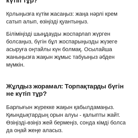
күтіп тұр?
Қолыңызға күтім жасаңыз: жаңа нәрлі крем
сатып алып, өзіңізді қуантыңыз.
Біліміңізді шыңдауды жоспарлап жүрген
болсаңыз, бүгін бұл жоспарыңызды жүзеге
асыруға оңтайлы күн болмақ. Осылайша
жаныңызға жақын жұмыс табуыңыз әбден
мүмкін.
Жұлдыз жорамал: Торпақтарды бүгін
не күтіп тұр?
Барлығын жүрекке жақын қабылдамаңыз.
Қиындықтардың орын алуы - қалыпты жайт.
Өзіңізді-өзіңіз жей бермеңіз, сонда кімді болса
да оңай жеңе аласыз.