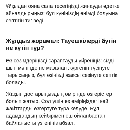
Ұйқыдан ояна сала төсегіңізді жинауды әдетке
айналдырыңыз: бұл күніңіздің өнімді болуына
септігін тигізеді.
Жұлдыз жорамал: Тауешкілерді бүгін
не күтіп тұр?
Өз сезімдеріңізді сараптауды үйреніңіз: сізді
шын мәнінде не мазалап жүргенін түсінуге
тырысыңыз, бұл өзіңізді жақсы сезінуге септік
болады.
Жақын достарыңыздың өмірінде өзгерістер
болып жатыр. Сол үшін өз өміріңіздегі кей
жайттарды өзгертуге тура келуде. Бұл
адамдардың кейбірімен еш ойланбастан
байланысты үзгеніңіз абзал.