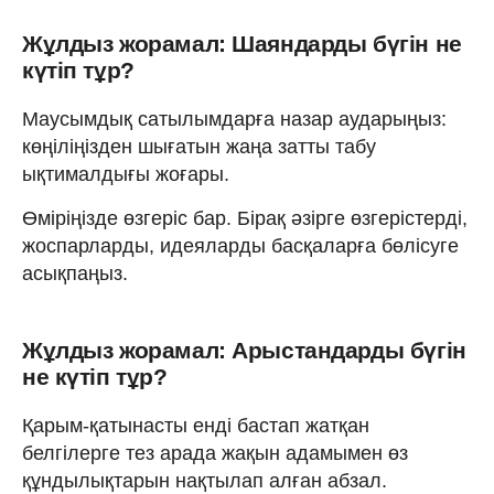
Жұлдыз жорамал: Шаяндарды бүгін не
күтіп тұр?
Маусымдық сатылымдарға назар аударыңыз:
көңіліңізден шығатын жаңа затты табу
ықтималдығы жоғары.
Өміріңізде өзгеріс бар. Бірақ әзірге өзгерістерді,
жоспарларды, идеяларды басқаларға бөлісуге
асықпаңыз.
Жұлдыз жорамал: Арыстандарды бүгін
не күтіп тұр?
Қарым-қатынасты енді бастап жатқан
белгілерге тез арада жақын адамымен өз
құндылықтарын нақтылап алған абзал.