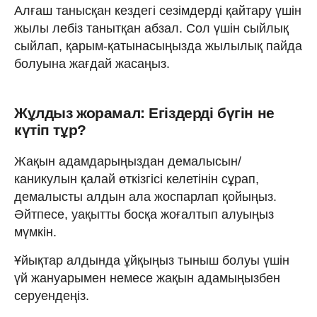
Алғаш танысқан кездегі сезімдерді қайтару үшін
жылы лебіз танытқан абзал. Сол үшін сыйлық
сыйлап, қарым-қатынасыңызда жылылық пайда
болуына жағдай жасаңыз.
Жұлдыз жорамал: Егіздерді бүгін не
күтіп тұр?
Жақын адамдарыңыздан демалысын/
каникулын қалай өткізгісі келетінін сұрап,
демалысты алдын ала жоспарлап қойыңыз.
Әйтпесе, уақытты босқа жоғалтып алуыңыз
мүмкін.
Ұйықтар алдында ұйқыңыз тыныш болуы үшін
үй жануарымен немесе жақын адамыңызбен
серуендеңіз.