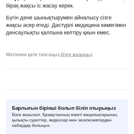
бірақ жақсы іс жасау керек.
Бүгін дене шынықтырумен айналысу сізге
жақсы әсер етеді. Дәстүрлі медицина көмегімен
денсаулықты қалпына келтіру қиын емес.
Мәтіннен қате тапсаңыз,
бізге жазыңыз
Барлығын бірінші болып біліп отырыңыз
Бізге жазылып, Қазақстанның өзекті жаңалықтарынан,
қызықты суреттер, видеолар мен эксклюзивтерден
хабардар болыңыз.