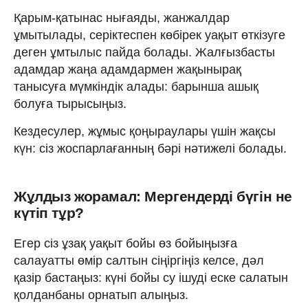
Қарым-қатынас нығаяды, жанжалдар
ұмытылады, серіктеспен көбірек уақыт өткізуге
деген ұмтылыс пайда болады. Жалғызбасты
адамдар жаңа адамдармен жақынырақ
танысуға мүмкіндік алады: барынша ашық
болуға тырысыңыз.
Кездесулер, жұмыс қоңыраулары үшін жақсы
күн: сіз жоспарлағанның бәрі нәтижелі болады.
Жұлдыз жорамал: Мергендерді бүгін не
күтіп тұр?
Егер сіз ұзақ уақыт бойы өз бойыңызға
салауатты өмір салтын сіңіргіңіз келсе, дәл
қазір бастаңыз: күні бойы су ішуді еске салатын
қолданбаны орнатып алыңыз.