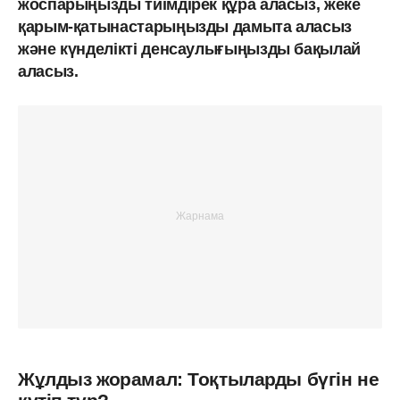
жоспарыңызды тиімдірек құра аласыз, жеке
қарым-қатынастарыңызды дамыта аласыз
және күнделікті денсаулығыңызды бақылай
аласыз.
Жұлдыз жорамал: Тоқтыларды бүгін не