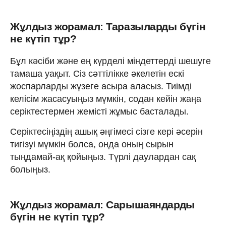
Жұлдыз жорамал: Таразыларды бүгін
не күтіп тұр?
Бұл кәсіби және ең күрделі міндеттерді шешуге
тамаша уақыт. Сіз сәттілікке әкелетін ескі
жоспарларды жүзеге асыра аласыз. Тиімді
келісім жасасуыңыз мүмкін, содан кейін жаңа
серіктестермен жемісті жұмыс басталады.
Серіктесіңіздің ашық әңгімесі сізге кері әсерін
тигізуі мүмкін болса, онда оның сырын
тыңдамай-ақ қойыңыз. Түрлі даулардан сақ
болыңыз.
Жұлдыз жорамал: Сарышаяндарды
бүгін не күтіп тұр?