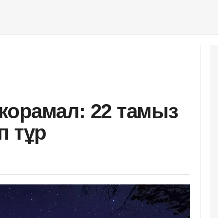
 жорамал: 22 тамыз
іп тұр