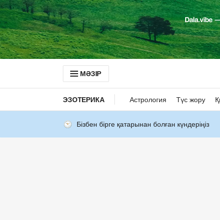
МӘЗІР
ЭЗОТЕРИКА
Астрология
Түс жору
Қ
Бізбен бірге қатарынан болған күндеріңіз