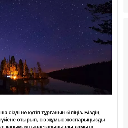
сізді не күтіп тұрғанын біліңіз. Біздің
үйене отырып, сіз жұмыс жоспарыңызды
жеке қарым-қатынастарыңызды дамыта