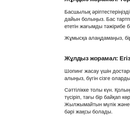
Басшылық әріптестеріңізді
дайын болыңыз. Бас тартп
ететін жағымды тәжірибе 
Жұмысқа алаңдамаңыз, бір
Жұлдыз жорамал: Егізд
Шопинг жасау үшін достар
алыңыз, бүгін сізге олард
Сәттілікке толы күн. Қол
түсіріп, тағы бір байқап 
Жылжымайтын мүлік және ж
бәрі жақсы болады.