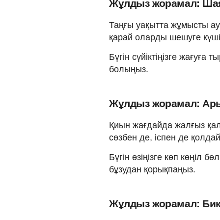
Жұлдыз жорамал: Шаян
Таңғы уақытта жұмысты ау
қарай оларды шешуге күшің
Бүгін сүйіктіңізге жағуға 
болыңыз.
Жұлдыз жорамал: Арыс
Қиын жағдайда жалғыз қал
сөзбен де, іспен де қолда
Бүгін өзіңізге көп көңіл б
бұзудан қорықпаңыз.
Жұлдыз жорамал: Бике