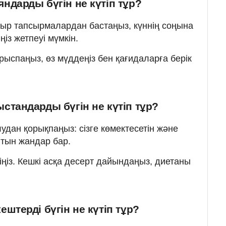
дарды бүгін не күтіп тұр?
ыр тапсырмалардан бастаңыз, күннің соңына
із жетпеуі мүмкін.
тырыспаңыз, өз мүддеңіз бен қағидаларға берік
тандарды бүгін не күтіп тұр?
удан қорықпаңыз: сізге көмектесетін және
йтын жандар бар.
өліңіз. Кешкі асқа десерт дайындаңыз, диетаны
штерді бүгін не күтіп тұр?