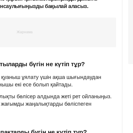
денсаулығыңызды бақылай аласыз.
ыларды бүгін не күтіп тұр?
қуаныш ұялату үшін ақша шығындаудан
нышы екі есе болып қайтады.
ықты бөлісер алдында жеті рет ойланыңыз.
егі жағымды жаңалықтарды бөліспеген
ақтарды бүгін не күтіп тұр?