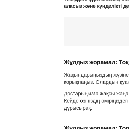
аласыз және күнделікті 
Жұлдыз жорамал: Тоқт
Жақындарыңыздың жүзіне 
қорықпаңыз. Олардың қуа
Достарыңызға жақсы жаңал
Кейде өзіңіздің өміріңізд
дұрысырақ.
Жұлдыз жорамал: Торп