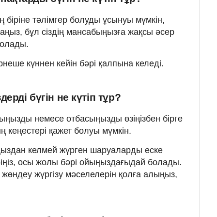
ң біріне тәлімгер болуды ұсынуы мүмкін,
аңыз, бұл сіздің мансабыңызға жақсы әсер
болады.
неше күннен кейін бәрі қалпына келеді.
ерді бүгін не күтіп тұр?
ыңызды немесе отбасыңызды өзіңізбен бірге
ың кеңестері қажет болуы мүмкін.
ыңыздан келмей жүрген шаруаларды еске
көріңіз, осы жолы бәрі ойыңыздағыдай болады.
өндеу жүргізу мәселелерін қолға алыңыз,