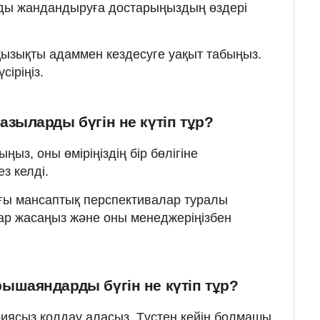
ды жандандыруға достарыңыздың өздері
ызықты адаммен кездесуге уақыт табыңыз.
сіріңіз.
зыларды бүгін не күтіп тұр?
ыз, оны өміріңіздің бір бөлігіне
з келді.
ағы мансаптық перспективалар туралы
ар жасаңыз және оны менеджеріңізбен
ышаяндарды бүгін не күтіп тұр?
риясыз қолдау аласыз. Түстен кейін болмашы