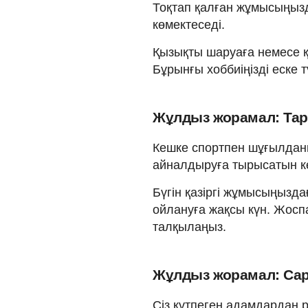
Тоқтап қалған жұмысыңыз
көмектеседі.
Қызықты шаруаға немесе қ
Бұрынғы хоббиіңізді еске тү
Жұлдыз жорамал: Тара
Кешке спортпен шұғылданың
айналдыруға тырысатын ке
Бүгін қазіргі жұмысыңызд
ойлануға жақсы күн. Жосп
талқылаңыз.
Жұлдыз жорамал: Сар
Сіз күтпеген адамдардан 