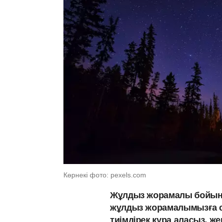
Көрнекі фото: pexels.com
Жұлдыз жорамалы бойынша 
жұлдыз жорамалымызға с
тиімдірек құра аласыз, 