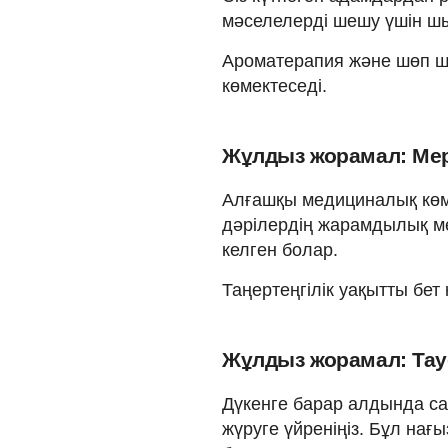
мәселелерді шешу үшін ш
Ароматерапия және шөп ша
көмектеседі.
Жұлдыз жорамал: Мерг
Алғашқы медициналық көмек
дәрілердің жарамдылық ме
келген болар.
Таңертеңгілік уақытты бет
Жұлдыз жорамал: Тауе
Дүкенге барар алдында сат
жүруге үйреніңіз. Бұл нағы