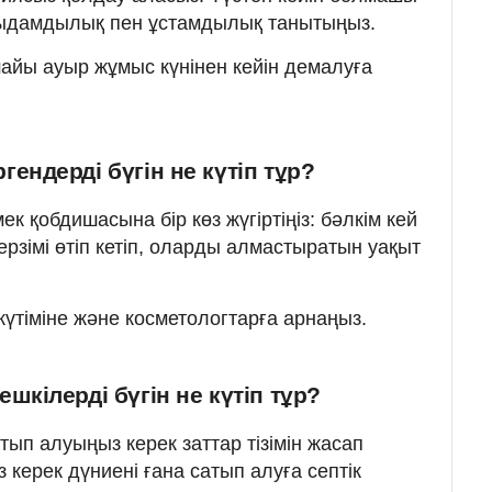
ыдамдылық пен ұстамдылық танытыңыз.
йы ауыр жұмыс күнінен кейін демалуға
ендерді бүгін не күтіп тұр?
 қобдишасына бір көз жүгіртіңіз: бәлкім кей
рзімі өтіп кетіп, оларды алмастыратын уақыт
 күтіміне және косметологтарға арнаңыз.
шкілерді бүгін не күтіп тұр?
ып алуыңыз керек заттар тізімін жасап
з керек дүниені ғана сатып алуға септік