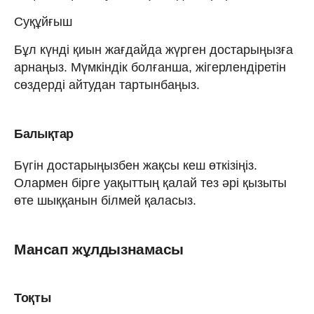
Суқұйғыш
Бұл күнді қиын жағдайда жүрген достарыңызға
арнаңыз. Мүмкіндік болғанша, жігерлендіретін
сөздерді айтудан тартынбаңыз.
Балықтар
Бүгін достарыңызбен жақсы кеш өткізіңіз.
Олармен бірге уақыттың қалай тез әрі қызыты
өте шыққанын білмей қаласыз.
Мансап жұлдызнамасы
Тоқты