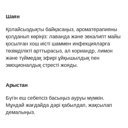
Шаян
Қолайсыздықты байқасаңыз, ароматерапияны
қолданып көріңіз: лаванда және эвкалипт майы
қосылған хош иісті шаммен инфекцияларға
төзімділікті арттырасыз, ал кориандр, лимон
және түймедақ эфирі ұйқышылдық пен
эмоционалдық стресті жояды.
Арыстан
Бүгін еш себепсіз басыңыз ауруы мүмкін.
Мұндай жағдайда дәрі қабылдап, жақсылап
демалыңыз.