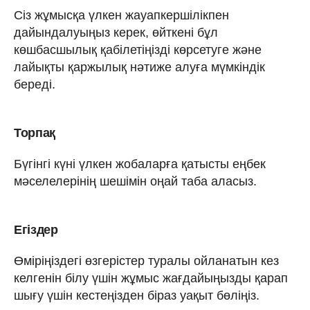
Сіз жұмысқа үлкен жауапкершілікпен
дайындалуыңыз керек, өйткені бұл
көшбасшылық қабілетіңізді көрсетуге және
лайықты қаржылық нәтиже алуға мүмкіндік
береді.
Торпақ
Бүгінгі күні үлкен жобаларға қатысты еңбек
мәселелерінің шешімін оңай таба аласыз.
Егіздер
Өміріңіздегі өзгерістер туралы ойланатын кез
келгенін білу үшін жұмыс жағдайыңызды қарап
шығу үшін кестеңізден біраз уақыт бөліңіз.