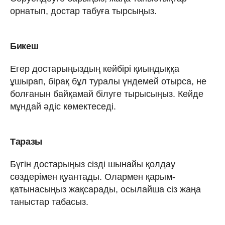
орнатып, достар табуға тырсыңыз.
Бикеш
Егер достарыңыздың кейбірі қиындыққа
ұшырап, бірақ бұл туралы үндемей отырса, не
болғанын байқамай білуге тырысыңыз. Кейде
мұндай әдіс көмектеседі.
Таразы
Бүгін достарыңыз сізді шынайы қолдау
сөздерімен қуантады. Олармен қарым-
қатынасыңыз жақсарады, осылайша сіз жаңа
таныстар табасыз.