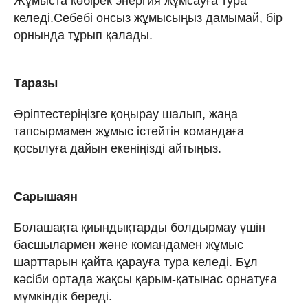
Жұмыста көбірек энергия жұмсауға тура
келеді.Себебі онсыз жұмысыңыз дамымай, бір
орнында тұрып қалады.
Таразы
Әріптестеріңізге қоңырау шалып, жаңа
тапсырмамен жұмыс істейтін командаға
қосылуға дайын екеніңізді айтыңыз.
Сарышаян
Болашақта қиындықтарды болдырмау үшін
басшылармен және командамен жұмыс
шарттарын қайта қарауға тура келеді. Бұл
кәсіби ортада жақсы қарым-қатынас орнатуға
мүмкіндік береді.