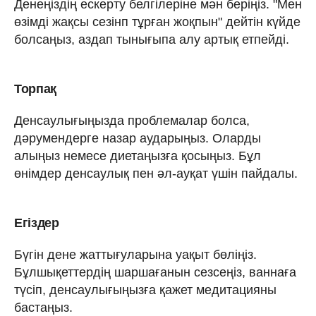
Денеңіздің ескерту белгілеріне мән беріңіз. "Мен
өзімді жақсы сезінп тұрған жоқпын" дейтін күйде
болсаңыз, аздап тынығыпа алу артық етпейді.
Торпақ
Денсаулығыңызда проблемалар болса,
дәрумендерге назар аударыңыз. Оларды
алыңыз немесе диетаңызға қосыңыз. Бұл
өнімдер денсаулық пен әл-ауқат үшін пайдалы.
Егіздер
Бүгін дене жаттығуларына уақыт бөліңіз.
Бұлшықеттердің шаршағанын сезсеңіз, ваннаға
түсіп, денсаулығыңызға қажет медитацияны
бастаңыз.