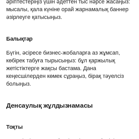
әріптестеріңіз үшін әдеттен тыс нәрсе жасаңыз:
мысалы, қала күніне орай жарнамалық баннер
әзірлеуге қатысыңыз.
Балықтар
Бүгін, әсіресе бизнес-жобаларға аз жұмсап,
көбірек табуға тырысыңыз: бұл қаржылық
жетістіктерге жақсы бастама. Дана
кеңесшілерден көмек сұраңыз, бірақ тәуелсіз
болыңыз.
Денсаулық жұлдызнамасы
Тоқты