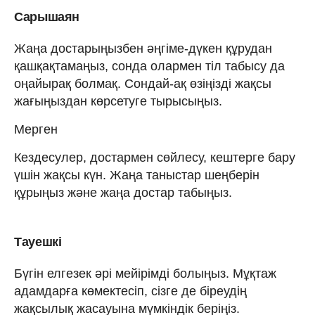
Сарышаян
Жаңа достарыңызбен әңгіме-дүкен құрудан
қашқақтамаңыз, сонда олармен тіл табысу да
оңайырақ болмақ. Сондай-ақ өзіңізді жақсы
жағыңыздан көрсетуге тырысыңыз.
Мерген
Кездесулер, достармен сөйлесу, кештерге бару
үшін жақсы күн. Жаңа таныстар шеңберін
құрыңыз және жаңа достар табыңыз.
Тауешкі
Бүгін елгезек әрі мейірімді болыңыз. Мұқтаж
адамдарға көмектесіп, сізге де біреудің
жақсылық жасауына мүмкіндік беріңіз.