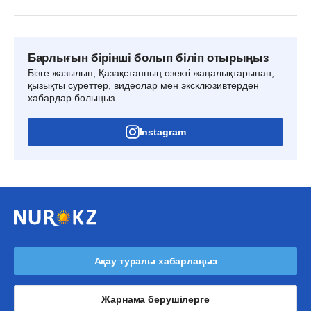
Барлығын бірінші болып біліп отырыңыз
Бізге жазылып, Қазақстанның өзекті жаңалықтарынан,
қызықты суреттер, видеолар мен эксклюзивтерден
хабардар болыңыз.
Instagram
Ақау туралы хабарлаңыз
Жарнама берушілерге