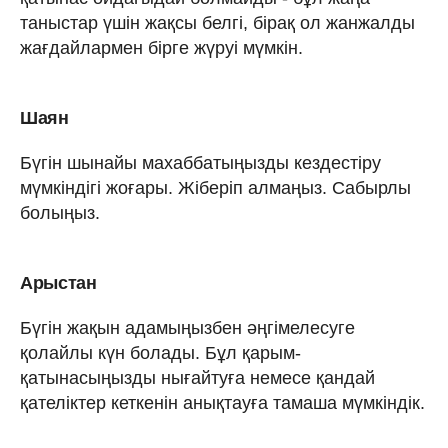
таныстар үшін жақсы белгі, бірақ ол жанжалды
жағдайлармен бірге жүруі мүмкін.
Шаян
Бүгін шынайы махаббатыңызды кездестіру
мүмкіндігі жоғары. Жіберіп алмаңыз. Сабырлы
болыңыз.
Арыстан
Бүгін жақын адамыңызбен әңгімелесуге
қолайлы күн болады. Бұл қарым-
қатынасыңызды нығайтуға немесе қандай
қателіктер кеткенін анықтауға тамаша мүмкіндік.