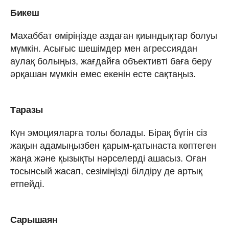
Бикеш
Махаббат өміріңізде аздаған қиындықтар болуы
мүмкін. Асығыс шешімдер мен агрессиядан
аулақ болыңыз, жағдайға объективті баға беру
әрқашан мүмкін емес екенін есте сақтаңыз.
Таразы
Күн эмоцияларға толы болады. Бірақ бүгін сіз
жақын адамыңызбен қарым-қатынаста көптеген
жаңа және қызықты нәрселерді ашасыз. Оған
тосынсый жасап, сезіміңізді білдіру де артық
етпейді.
Сарышаян