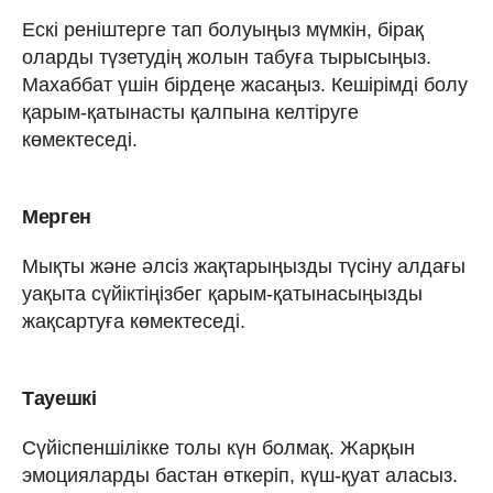
Ескі реніштерге тап болуыңыз мүмкін, бірақ
оларды түзетудің жолын табуға тырысыңыз.
Махаббат үшін бірдеңе жасаңыз. Кешірімді болу
қарым-қатынасты қалпына келтіруге
көмектеседі.
Мерген
Мықты және әлсіз жақтарыңызды түсіну алдағы
уақыта сүйіктіңізбег қарым-қатынасыңызды
жақсартуға көмектеседі.
Тауешкі
Сүйіспеншілікке толы күн болмақ. Жарқын
эмоцияларды бастан өткеріп, күш-қуат аласыз.