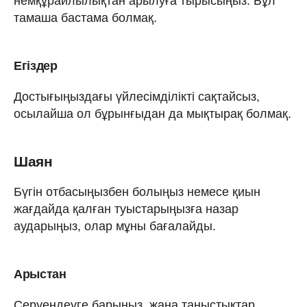
немқұрайлылықтан арылуға тырысыңыз. Бұл
тамаша бастама болмақ.
Егіздер
Достығыңыздағы үйлесімділікті сақтайсыз,
осылайша ол бұрынғыдан да мықтырақ болмақ.
Шаян
Бүгін отбасыңызбен болыңыз немесе қиын
жағдайда қалған туыстарыңызға назар
аударыңыз, олар мұны бағалайды.
Арыстан
Серуендеуге барыңыз, жаңа таныстықтар