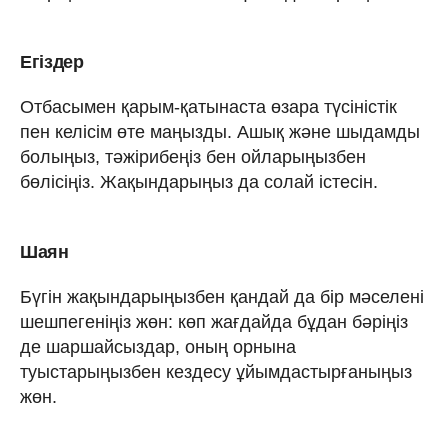
Егіздер
Отбасымен қарым-қатынаста өзара түсіністік
пен келісім өте маңызды. Ашық және шыдамды
болыңыз, тәжірибеңіз бен ойларыңызбен
бөлісіңіз. Жақындарыңыз да солай істесін.
Шаян
Бүгін жақындарыңызбен қандай да бір мәселені
шешпегеніңіз жөн: көп жағдайда бұдан бәріңіз
де шаршайсыздар, оның орнына
туыстарыңызбен кездесу ұйымдастырғаныңыз
жөн.