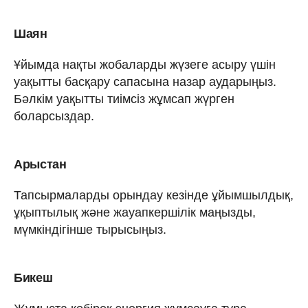
Шаян
Ұйымда нақты жобаларды жүзеге асыру үшін
уақытты басқару сапасына назар аударыңыз.
Бәлкім уақытты тиімсіз жұмсап жүрген
боларсыздар.
Арыстан
Тапсырмаларды орындау кезінде ұйымшылдық,
ұқыптылық және жауапкершілік маңызды,
мүмкіндігінше тырысыңыз.
Бикеш