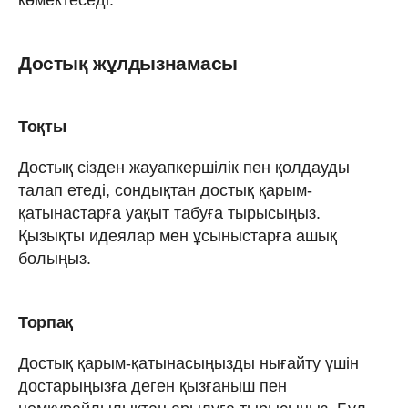
Достық жұлдызнамасы
Тоқты
Достық сізден жауапкершілік пен қолдауды
талап етеді, сондықтан достық қарым-
қатынастарға уақыт табуға тырысыңыз.
Қызықты идеялар мен ұсыныстарға ашық
болыңыз.
Торпақ
Достық қарым-қатынасыңызды нығайту үшін
достарыңызға деген қызғаныш пен