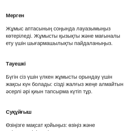
Мерген
Жұмыс аптасының соңында лауазымыңыз
көтеріледі. Жұмысты қызықты және мағыналы
ету үшін шығармашылықты пайдаланыңыз.
Тауешкі
Бүгін сіз үшін үлкен жұмысты орындау үшін
жақсы күн болады: сізді жалғыз жеңе алмайтын
әсерлі әрі қиын тапсырма күтіп тұр.
Суқұйғыш
Өзіңізге мақсат қойыңыз: өзіңіз және