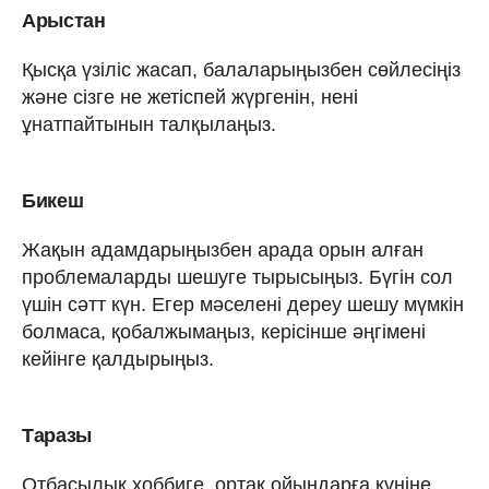
Арыстан
Қысқа үзіліс жасап, балаларыңызбен сөйлесіңіз
және сізге не жетіспей жүргенін, нені
ұнатпайтынын талқылаңыз.
Бикеш
Жақын адамдарыңызбен арада орын алған
проблемаларды шешуге тырысыңыз. Бүгін сол
үшін сәтт күн. Егер мәселені дереу шешу мүмкін
болмаса, қобалжымаңыз, керісінше әңгімені
кейінге қалдырыңыз.
Таразы
Отбасылық хоббиге, ортақ ойындарға күніне