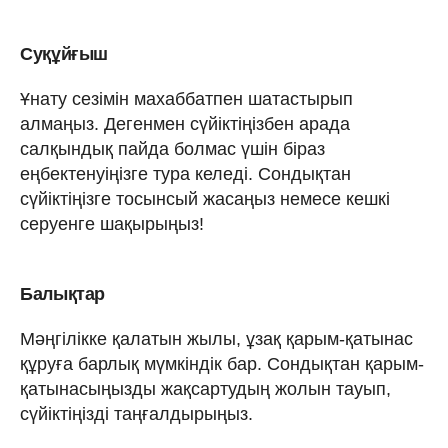
Суқұйғыш
Ұнату сезімін махаббатпен шатастырып
алмаңыз. Дегенмен сүйіктіңізбен арада
салқындық пайда болмас үшін біраз
еңбектенуіңізге тура келеді. Сондықтан
сүйіктіңізге тосынсый жасаңыз немесе кешкі
серуенге шақырыңыз!
Балықтар
Мәңгілікке қалатын жылы, ұзақ қарым-қатынас
құруға барлық мүмкіндік бар. Сондықтан қарым-
қатынасыңызды жақсартудың жолын тауып,
сүйіктіңізді таңғалдырыңыз.