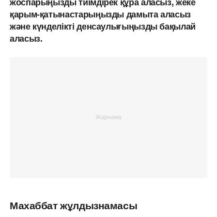
жоспарыңызды тиімдірек құра аласыз, жеке
қарым-қатынастарыңызды дамыта аласыз
және күнделікті денсаулығыңызды бақылай
аласыз.
Махаббат жұлдызнамасы