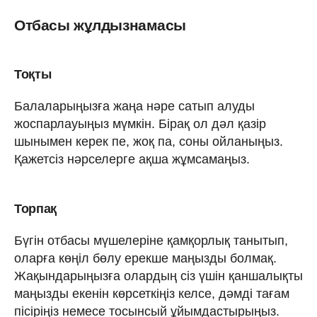
Отбасы жұлдызнамасы
Тоқты
Балаларыңызға жаңа нәре сатып алуды
жоспарлауыңыз мүмкін. Бірақ ол дәл қазір
шынымен керек пе, жоқ па, соны ойланыңыз.
Қажетсіз нәрселерге ақша жұмсамаңыз.
Торпақ
Бүгін отбасы мүшелеріне қамқорлық танытып,
оларға көңіл бөлу ерекше маңызды болмақ.
Жақындарыңызға олардың сіз үшін қаншалықты
маңызды екенін көрсеткіңіз келсе, дәмді тағам
пісіріңіз немесе тосынсый ұйымдастырыңыз.