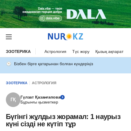
ЭЗОТЕРИКА
Астрология
Түс жору
Қызық ақпарат
Бізбен бірге қатарынан болған күндеріңіз
ЭЗОТЕРИКА
АСТРОЛОГИЯ
Гүлзат Қазанғапова
ГҚ
Бұрынғы қызметкер
Бүгінгі жұлдыз жорамал: 1 наурыз
күні сізді не күтіп тұр