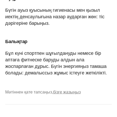
Бүгін ауыз қуысының гигиенасы мен қызыл
иектің денсаулығына назар аударған жөн: тіс
дәрігеріне барыңыз.
Балықтар
Бұл күні спортпен шұғылдануды немесе бір
аптаға фитнеске баруды алдын ала
жоспарлаған дұрыс. Бүгін энергияңыз тамаша
болады: демалыссыз жұмыс істеуге жеткілікті.
Мәтіннен қате тапсаңыз,
бізге жазыңыз