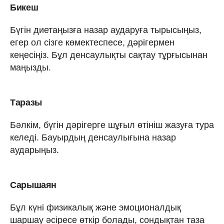
Бикеш
Бүгін диетаңызға назар аударуға тырысыңыз,
егер ол сізге көмектеспесе, дәрігермен
кеңесіңіз. Бұл денсаулықты сақтау тұрғысынан
маңызды.
Таразы
Бәлкім, бүгін дәрігерге шұғыл өтініш жазуға тура
келеді. Бауырдың денсаулығына назар
аударыңыз.
Сарышаян
Бұл күні физикалық және эмоционалдық
шаршау әсіресе өткір болады, сондықтан таза