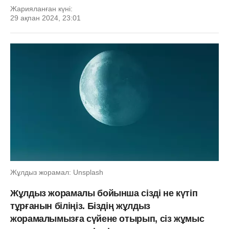
Жарияланған күні:
29 ақпан 2024, 23:01
Жұлдыз жорамал: Unsplash
Жұлдыз жорамалы бойынша сізді не күтіп
тұрғанын біліңіз. Біздің жұлдыз
жорамалымызға сүйене отырып, сіз жұмыс