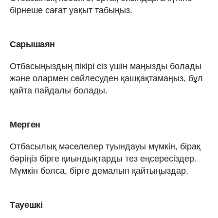
бірнеше сағат уақыт табыңыз.
Сарышаян
Отбасыңыздың пікірі сіз үшін маңызды болады
және олармен сөйлесуден қашқақтамаңыз, бұл
қайта пайдалы болады.
Мерген
Отбасылық мәселелер туындауы мүмкін, бірақ
бәріңіз бірге қиындықтарды тез еңсересіздер.
Мүмкін болса, бірге демалып қайтыңыздар.
Тауешкі