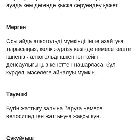
ауада кем дегенде қысқа серуендеу қажет.
Мерген
Осы айда алкогольді мүмкіндігінше азайтуға
тырысыңыз, көлік жүргізу кезінде немесе кеште
ішпеңіз - алкогольді ішкеннен кейін
денсаулығыңыз кенеттен нашарласа, бұл
күрделі мәселеге айналуы мүмкін.
Тауешкі
Бүгін жаттығу залына баруға немесе
велосипедпен жаттығуға жақсы күн.
Суқұйғыш