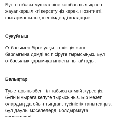
Бүгін отбасы мүшелеріне көшбасшылық пен
жауапкершілікті көрсетуіңіз керек. Позитивті,
шығармашылық шешімдерді қолдаңыз.
Суқұйғыш
Отбасымен бірге уақыт өткізіңіз және
барлығына дәмді ас пісіруге тырысыңыз. Бұл
отбасылық қарым-қатынасты нығайтады.
Балықтар
Туыстарыңызбен тіл табыса алмай жүрсеңіз,
бүгін ымыраға келуге тырысыңыз. Бір мезет
олардың да ойын тыңдап, түсіністік танытсаңыз,
бұл даулы мәселелерді болдырмауға
көмектеседі.