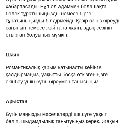
хабарласады. Бұл ол адаммен болашақта
бөлек тұратыныңызды немесе бірге
тұратыныңызды білдірмейді. Қазір өзіңіз біреуді
сағынып немесе жай ғана жалғыздық сезініп
отырған болуыңыз мүмкін.
Шаян
Романтикалық қарым-қатынасты кейінге
қалдырмаңыз, уақытты босқа өткізгеніңізге
өкінбеу үшін бүгін біреумен танысыңыз.
Арыстан
Бүгін маңызды мәселелерді шешуге уақыт
бөліп, шыдамдылық танытуыңыз керек. Жақын