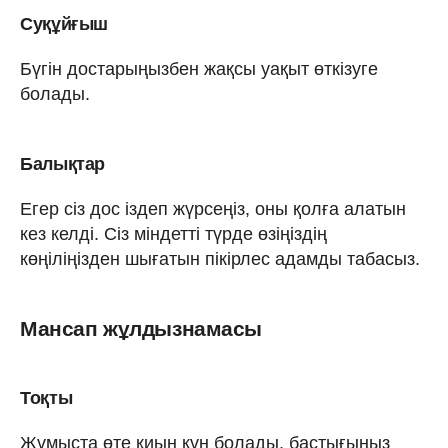
Суқұйғыш
Бүгін достарыңызбен жақсы уақыт өткізуге
болады.
Балықтар
Егер сіз дос іздеп жүрсеңіз, оны қолға алатын
кез келді. Сіз міндетті түрде өзіңіздің
көңіліңізден шығатын пікірлес адамды табасыз.
Мансап жұлдызнамасы
Тоқты
Жұмыста өте қиын күн болады, бастығыңыз