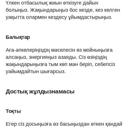
Үлкен отбасылық жиын өткізуге дайын
болыңыз. Жақындарыңыз бос кезде, кез келген
уақытта олармен кездесу ұйымдастырыңыз.
Балықтар
Аға-әпкелеріңіздің мәселесін өз мойныңызға
алсаңыз, энергияңыз азаяды. Сіз өзіңіздің
жақындарыңызға тым көп мән беріп, себепсіз
уайымдайтын шығарсыз.
Достық жұлдызнамасы
Тоқты
Егер сіз досыңызға өз басыңыздан өткен қандай