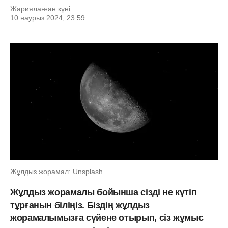
Жарияланған күні:
10 наурыз 2024, 23:59
Жұлдыз жорамал: Unsplash
Жұлдыз жорамалы бойынша сізді не күтіп
тұрғанын біліңіз. Біздің жұлдыз
жорамалымызға сүйене отырып, сіз жұмыс