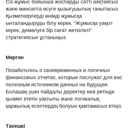
Сіз жұмыс бойынша жоспарды сәтті аяқтайсыз
және мансапта өсуге қызығушылық танытасыз.
Қызметкерлерді өнімді жұмысқа
ынталандыруды білу керек. "Жұмысқа уақыт
керек, демалуға бір сағат жеткілікті"
стратегиясын ұстаныңыз.
Мерген
Позаботьтесь о своевременных и логичных
финансовых отчетах, которые послужат для вас
полезным источником данных на будущее.
Болашақ үшін пайдалы деректер көзі ретінде
қызмет ететін уақтылы және логикалық
қаржылық есептердің болуын қамтамасыз етіңіз.
Тауешкі