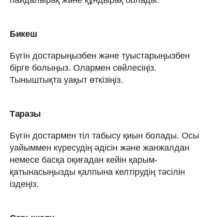
Бикеш
Бүгін достарыңызбен және туыстарыңызбен
бірге болыңыз. Олармен сөйлесіңіз.
Тыныштықта уақыт өткізіңіз.
Таразы
Бүгін достармен тіл табысу қиын болады. Осы
уайыммен күресудің әдісін және жанжалдан
немесе басқа оқиғадан кейін қарым-
қатынасыңызды қалпына келтірудің тәсілін
іздеңіз.