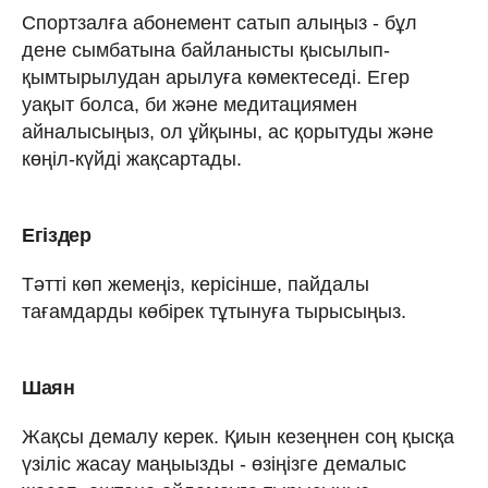
Спортзалға абонемент сатып алыңыз - бұл
дене сымбатына байланысты қысылып-
қымтырылудан арылуға көмектеседі. Егер
уақыт болса, би және медитациямен
айналысыңыз, ол ұйқыны, ас қорытуды және
көңіл-күйді жақсартады.
Егіздер
Тәтті көп жемеңіз, керісінше, пайдалы
тағамдарды көбірек тұтынуға тырысыңыз.
Шаян
Жақсы демалу керек. Қиын кезеңнен соң қысқа
үзіліс жасау маңыызды - өзіңізге демалыс