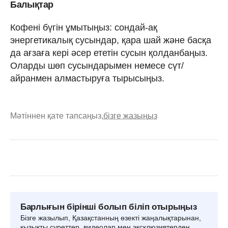
Балықтар
Кофені бүгін ұмытыңыз: сондай-ақ
энергетикалық сусындар, қара шай және басқа
да ағзаға кері әсер ететін сусын қолданбаңыз.
Оларды шөп сусындарымен немесе сүт/
айранмен алмастыруға тырысыңыз.
Мәтіннен қате тапсаңыз,
бізге жазыңыз
Барлығын бірінші болып біліп отырыңыз
Бізге жазылып, Қазақстанның өзекті жаңалықтарынан,
қызықты суреттер, видеолар мен эксклюзивтерден