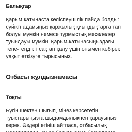
Балықтар
Қарым-қатынаста келіспеушілік пайда болды:
сүйікті адамыңыз қаржылық қиындықтарға тап
болуы мүмкін немесе тұрмыстық мәселелер
туындауы мүмкін. Қарым-қатынасыңыздағы
тепе-теңдікті сақтап қалу үшін онымен көбірек
уақыт өткізуге тырысыңыз.
Отбасы жұлдызнамасы
Тоқты
Бүгін шектен шығып, мінез көрсететін
туыстарыңызға шыдамдылықпен қарауыңыз
керек. Өздері өтініш айтпаса, отбасылық