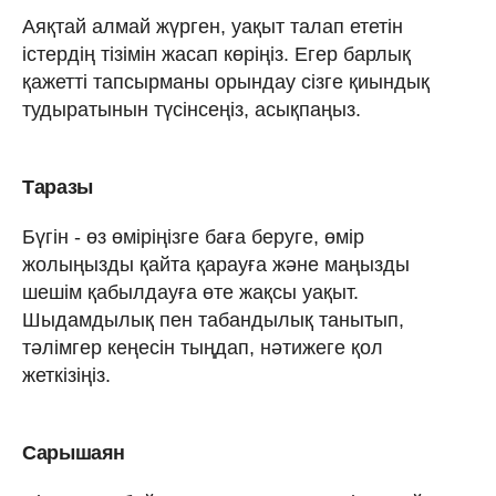
Аяқтай алмай жүрген, уақыт талап ететін
істердің тізімін жасап көріңіз. Егер барлық
қажетті тапсырманы орындау сізге қиындық
тудыратынын түсінсеңіз, асықпаңыз.
Таразы
Бүгін - өз өміріңізге баға беруге, өмір
жолыңызды қайта қарауға және маңызды
шешім қабылдауға өте жақсы уақыт.
Шыдамдылық пен табандылық танытып,
тәлімгер кеңесін тыңдап, нәтижеге қол
жеткізіңіз.
Сарышаян