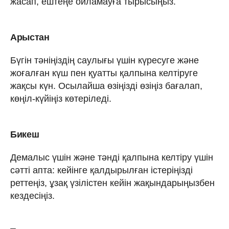
жасап, ештеңе ойламауға тырысыңыз.
Арыстан
Бүгін тәніңіздің саулығы үшін күресуге және
жоғалған күш пен қуатты қалпына келтіруге
жақсы күн. Осылайша өзіңізді өзіңіз бағалап,
көңіл-күйіңіз көтеріледі.
Бикеш
Демалыс үшін және тәнді қалпына келтіру үшін
сәтті апта: кейінге қалдырылған істеріңізді
реттеңіз, ұзақ үзілістен кейін жақындарыңызбен
кездесіңіз.