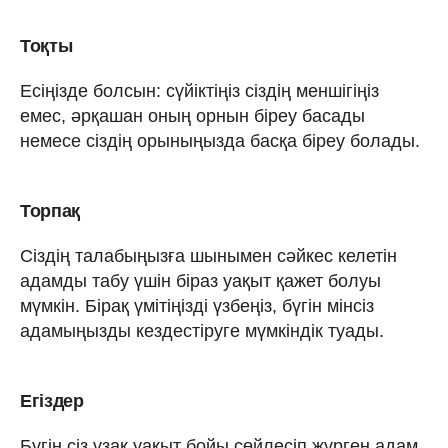
Тоқты
Есіңізде болсын: сүйіктіңіз сіздің меншігіңіз
емес, әрқашан оның орнын біреу басады
немесе сіздің орыныңызда басқа біреу болады.
Торпақ
Сіздің талабыңызға шынымен сәйкес келетін
адамды табу үшін біраз уақыт қажет болуы
мүмкін. Бірақ үмітіңізді үзбеңіз, бүгін мінсіз
адамыңызды кездестіруге мүмкіндік туады.
Егіздер
Бүгін сіз ұзақ уақыт бойы сөйлесіп жүрген адам