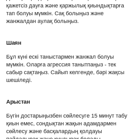
қажетсіз дауға және қаржылық қиындықтарға
тап болуы мүмкін. Сақ болыңыз және
жанжалдан аулақ болыңыз.
Шаян
Бұл күні ескі таныстармен жанжал болуы
мүмкін. Оларға агрессия танытпаңыз - тек
сабыр сақтаңыз. Сайып келгенде, бәрі жақсы
шешіледі.
Арыстан
Бүгін достарыңызбен сөйлесуге 15 минут табу
қиын емес, сондықтан жақын адамдармен
сөйлесу және басқалардың қолдауы
пайдалырақ және құндырақ болады.