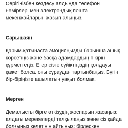
Серігіңізбен кездесу алдында телефон
нөмірлері мен электрондық пошта
мекенжайларын жазып алыңыз.
Сарышаян
Қарым-қатынаста эмоцияңызды барынша ашық
көрсетіңіз және басқа адамдардың пікірін
құрметтеңіз. Егер сізге сүйіктіңіздің қолдауы
қажет болса, оны сұраудан тартынбаңыз. Бүгін
бір-біріңізге ашылатын уақыт болмақ.
Мерген
Демалысты бірге өткізудің жоспарын жасаңыз:
алдағы мерекелерді талқылаңыз және сіз қайда
болғыңыз келетінін айтыңыз; бірлескен