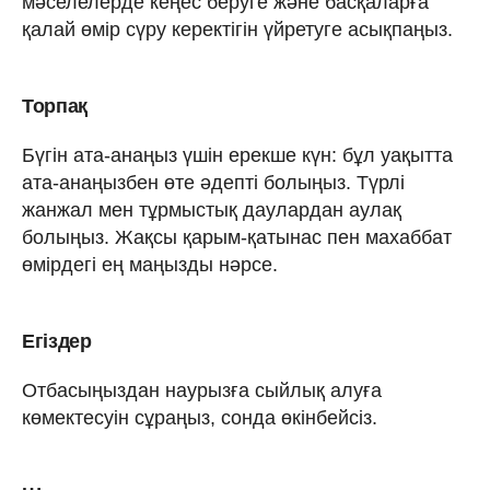
мәселелерде кеңес беруге және басқаларға
қалай өмір сүру керектігін үйретуге асықпаңыз.
Торпақ
Бүгін ата-анаңыз үшін ерекше күн: бұл уақытта
ата-анаңызбен өте әдепті болыңыз. Түрлі
жанжал мен тұрмыстық даулардан аулақ
болыңыз. Жақсы қарым-қатынас пен махаббат
өмірдегі ең маңызды нәрсе.
Егіздер
Отбасыңыздан наурызға сыйлық алуға
көмектесуін сұраңыз, сонда өкінбейсіз.