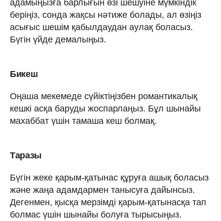
адамыңызға барлығын өзі шешуіне мүмкіндік
беріңіз, сонда жақсы нәтиже болады, ал өзіңіз
асығыс шешім қабылдаудан аулақ боласыз.
Бүгін үйде демалыңыз.
Бикеш
Оңаша мекемеде сүйіктіңізбен романтикалық
кешкі асқа баруды жоспарлаңыз. Бұл шынайы
махаббат үшін тамаша кеш болмақ.
Таразы
Бүгін жеке қарым-қатынас құруға ашық боласыз
және жаңа адамдармен танысуға дайынсыз.
Дегенмен, қысқа мерзімді қарым-қатынасқа тап
болмас үшін шынайы болуға тырысыңыз.