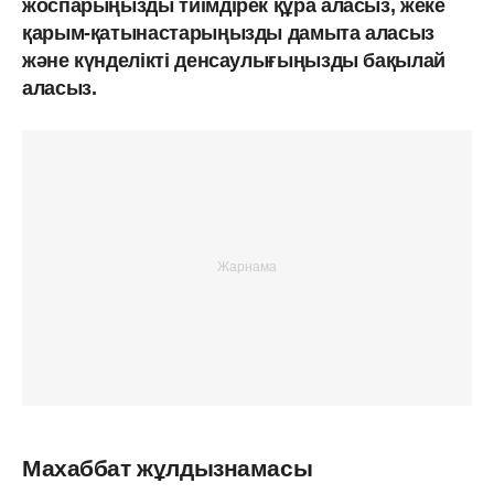
жоспарыңызды тиімдірек құра аласыз, жеке
қарым-қатынастарыңызды дамыта аласыз
және күнделікті денсаулығыңызды бақылай
аласыз.
Махаббат жұлдызнамасы