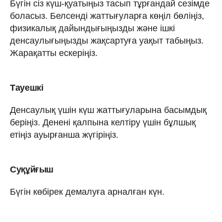
Бүгін сіз күш-қуатыңыз тасып тұрғандай сезімде
боласыз. Белсенді жаттығуларға көңіл бөліңіз,
физикалық дайындығыңызды және ішкі
денсаулығыңызды жақсартуға уақыт табыңыз.
Жарақатты ескеріңіз.
Тауешкі
Денсаулық үшін күш жаттығуларына басымдық
беріңіз. Денені қалпына келтіру үшін бұлшық
етіңіз ауырғанша жүгіріңіз.
Суқұйғыш
Бүгін көбірек демалуға арналған күн.