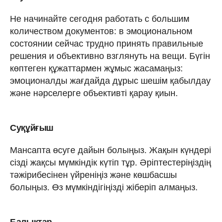
Не начинайте сегодня работать с большим
количеством документов: в эмоциональном
состоянии сейчас трудно принять правильные
решения и объективно взглянуть на вещи. Бүгін
көптеген құжаттармен жұмыс жасамаңыз:
эмоционалды жағдайда дұрыс шешім қабылдау
және нәрселерге объективті қарау қиын.
Суқұйғыш
Мансапта өсуге дайын болыңыз. Жақын күндері
сізді жақсы мүмкіндік күтіп тұр. Әріптестеріңіздің
тәжірибесінен үйреніңіз және көшбасшы
болыңыз. Өз мүмкіндігіңізді жіберіп алмаңыз.
Балықтар