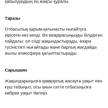
қабылдаудың ең жақсы құралы.
Таразы
Отбасылық қарым-қатынасты нығайтуға
кірісетін кез келді. Өз көзқарасыңызды білдірген
пайдалы: ол сізді жақындастырады, өзара
түсіністікті нығайтады және барлық жағдайда
жылы атмосфера қалыптастырады.
Сарышаян
Жақындарыңызға қамқорлық жасауға уақыт пен
күш табыңыз, осы қиын сәтте отбасыңызға
көбірек уақыт бөліңіз.