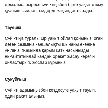
демалыс, әсіресе сүйіктіңізбен бірге уақыт өткізу
қуаныш сыйлап, сіздерді жақындастырады.
Тауешкі
Сүйіктіңіз туралы бір уақыт ойлап қойыңыз, оған
деген сезіміңіз қаншалықты шынайы екеніне
үңіліңіз. Жақында қарым-қатынасыңызды
нығайтатындай қандай әрекет жасау керегін
ойластырып, жоспар құрыңыз.
Суқұйғыш
Сүйікті адамыңызбен кездесуге уақыт тауып,
одан рахат алыңыз.