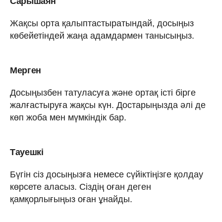
Сарышаян
Жақсы орта қалыптастыратындай, досыңыз
көбейетіндей жаңа адамдармен танысыңыз.
Мерген
Досыңызбен татуласуға және ортақ істі бірге
жалғастыруға жақсы күн. Достарыңызда әлі де
көп жоба мен мүмкіндік бар.
Тауешкі
Бүгін сіз досыңызға немесе сүйіктіңізге қолдау
көрсете аласыз. Сіздің оған деген
қамқорлығыңыз оған ұнайды.