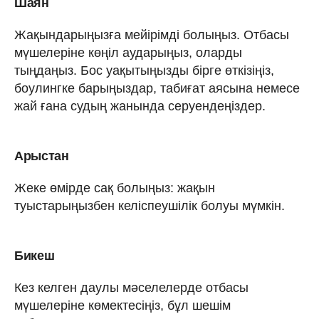
Шаян
Жақындарыңызға мейірімді болыңыз. Отбасы
мүшелеріне көңіл аударыңыз, оларды
тыңдаңыз. Бос уақытыңызды бірге өткізіңіз,
боулингке барыңыздар, табиғат аясына немесе
жай ғана судың жанында серуендеңіздер.
Арыстан
Жеке өмірде сақ болыңыз: жақын
туыстарыңызбен келіспеушілік болуы мүмкін.
Бикеш
Кез келген даулы мәселелерде отбасы
мүшелеріне көмектесіңіз, бұл шешім