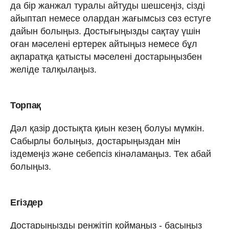
да бір жанжал туралы айтуды шешсеңіз, cізді
айыптап немесе олардан жағымсыз сөз естуге
дайын болыңыз. Достығыңызды сақтау үшін
оған мәселені ертерек айтыңыз немесе бұл
ақпаратқа қатысты мәселені достарыңызбен
желіде талқылаңыз.
Торпақ
Дәл қазір достықта қиын кезең болуы мүмкін.
Сабырлы болыңыз, достарыңыздан мін
іздемеңіз және себепсіз кінәламаңыз. Тек абай
болыңыз.
Егіздер
Достарыңызды ренжітіп қоймаңыз - басыңыз