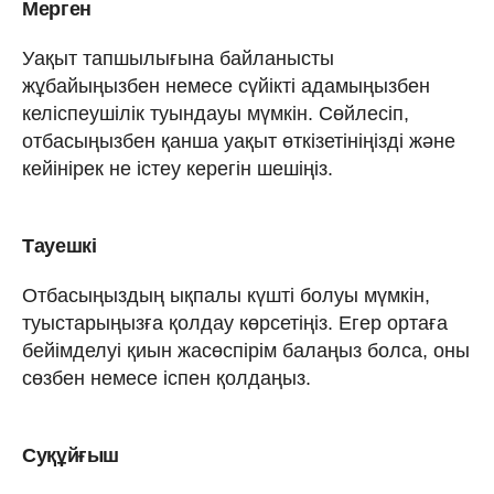
Мерген
Уақыт тапшылығына байланысты
жұбайыңызбен немесе сүйікті адамыңызбен
келіспеушілік туындауы мүмкін. Сөйлесіп,
отбасыңызбен қанша уақыт өткізетініңізді және
кейінірек не істеу керегін шешіңіз.
Тауешкі
Отбасыңыздың ықпалы күшті болуы мүмкін,
туыстарыңызға қолдау көрсетіңіз. Егер ортаға
бейімделуі қиын жасөспірім балаңыз болса, оны
сөзбен немесе іспен қолдаңыз.
Суқұйғыш