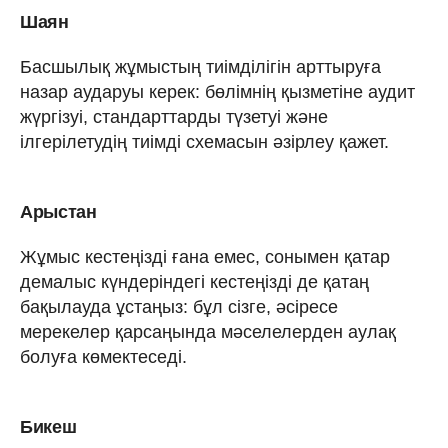
Шаян
Басшылық жұмыстың тиімділігін арттыруға
назар аударуы керек: бөлімнің қызметіне аудит
жүргізуі, стандарттарды түзетуі және
ілгерілетудің тиімді схемасын әзірлеу қажет.
Арыстан
Жұмыс кестеңізді ғана емес, сонымен қатар
демалыс күндеріндегі кестеңізді де қатаң
бақылауда ұстаңыз: бұл сізге, әсіресе
мерекелер қарсаңында мәселелерден аулақ
болуға көмектеседі.
Бикеш