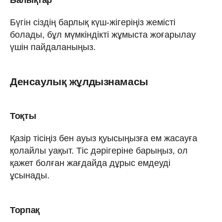
Бүгін сіздің барлық күш-жігеріңіз жемісті
болады, бұл мүмкіндікті жұмыста жоғарылау
үшін пайдаланыңыз.
Денсаулық жұлдызнамасы
Тоқты
Қазір тісіңіз бен ауыз қуысыңызға ем жасауға
қолайлы уақыт. Тіс дәрігеріне барыңыз, ол
қажет болған жағдайда дұрыс емдеуді
ұсынады.
Торпақ