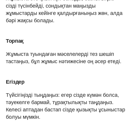
сізді түсінбейді, сондықтан маңызды
жұмыстарды кейінге қалдырғаныңыз жөн, алда
бәрі жақсы болады.
Торпақ
Жұмыста туындаған мәселелерді тез шешіп
тастаңыз, бұл жұмыс нәтижесіне оң әсер етеді.
Егіздер
Түйсігіңізді тыңдаңыз: егер сізде күмән болса,
тәуекелге бармай, тұрақтылықты таңдаңыз.
Келесі аптадан бастап сізде қызықты ұсыныстар
болуы мүмкін.