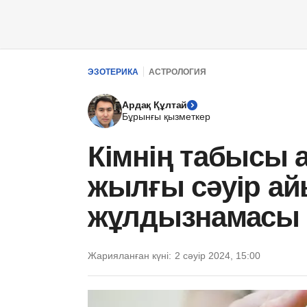
ЭЗОТЕРИКА
АСТРОЛОГИЯ
Ардақ Құлтай
Бұрынғы қызметкер
Кімнің табысы 
жылғы сәуір а
жұлдызнамасы
Жарияланған күні:
2 сәуір 2024, 15:00