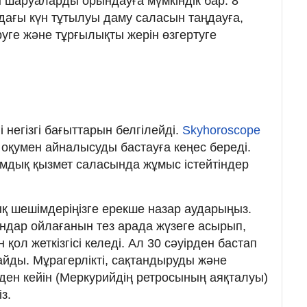
ін шаруаларды орындауға мүмкіндік бар. 8
ндағы күн тұтылуы даму саласын таңдауға,
руге және тұрғылықты жерін өзгертуге
 негізгі бағыттарын белгілейді.
Skyhoroscope
қумен айналысуды бастауға кеңес береді.
дық қызмет саласында жұмыс істейтіндер
қ шешімдеріңізге ерекше назар аударыңыз.
андар ойлағанын тез арада жүзеге асырып,
қол жеткізгісі келеді. Ал 30 сәуірден бастап
айды. Мұрагерлікті, сақтандыруды және
ден кейін (Меркурийдің ретросының аяқталуы)
з.