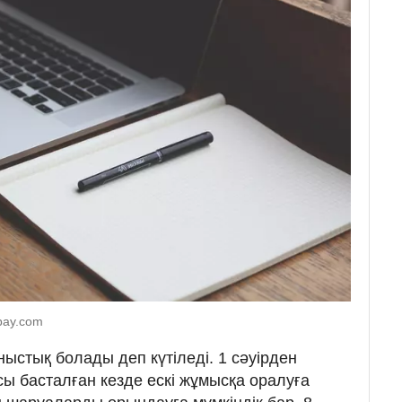
abay.com
ыстық болады деп күтіледі. 1 сәуірден
сы басталған кезде ескі жұмысқа оралуға