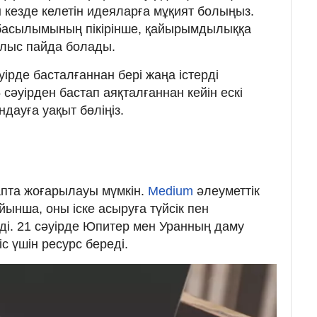
 кезде келетін идеяларға мұқият болыңыз.
басылымының пікірінше, қайырымдылыққа
ылыс пайда болады.
ірде басталғаннан бері жаңа істерді
сәуірден бастап аяқталғаннан кейін ескі
ауға уақыт бөліңіз.
пта жоғарылауы мүмкін.
Medium
әлеуметтік
ынша, оны іске асыруға түйсік пен
і. 21 сәуірде Юпитер мен Уранның даму
с үшін ресурс береді.