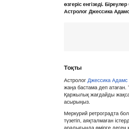
өзгеріс енгізеді. Біреул
Астролог Джессика Адамс
Тоқты
Астролог
Джессика Адамс
жаңа бастама деп атаған.
Қаржылық жағдайды жақса
асырыңыз.
Меркурий ретроградта болғ
түзетіп, аяқталмаған істер
аралығында өмірге деген қ