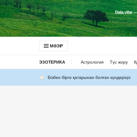
МӘЗІР
ЭЗОТЕРИКА
Астрология
Түс жору
Қ
Бізбен бірге қатарынан болған күндеріңіз