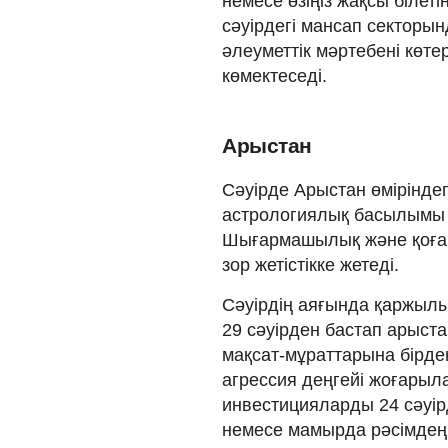
немесе өзіңіз жақсы білет
сәуірдегі мансап секторы
әлеуметтік мәртебені көте
көмектеседі.
Арыстан
Сәуірде Арыстан өміріндегі
астрологиялық басылымы о
Шығармашылық және қоғам
зор жетістікке жетеді.
Сәуірдің аяғында қаржылы
29 сәуірден бастап арыст
мақсат-мұраттарына бірден 
агрессия деңгейі жоғарыл
инвестицияларды 24 сәуір
немесе мамырда рәсімдеңі