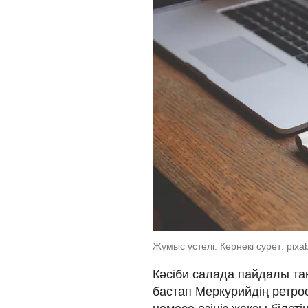
Жұмыс үстелі. Көрнекі сурет: pix
Кәсіби салада пайдалы тан
бастап Меркурийдің ретро