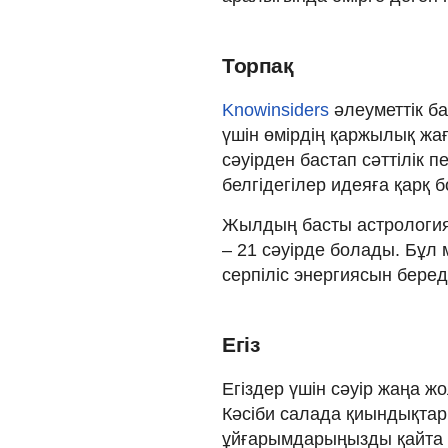
Торпақ
Knowinsiders
әлеуметтік ба
үшін өмірдің қаржылық жа
сәуірден бастап сәттілік 
белгідегілер идеяға қарқ 
Жылдың басты астрология
– 21 сәуірде болады. Бұл
серпіліс энергиясын береді.
Егіз
Егіздер үшін сәуір жаңа 
Кәсіби салада қиындықтар
ұйғарымдарыңызды қайта қа