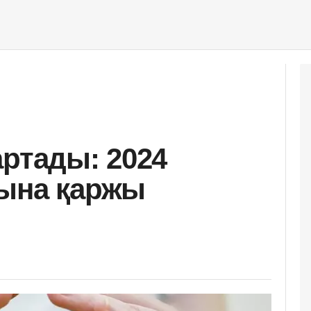
артады: 2024
йына қаржы