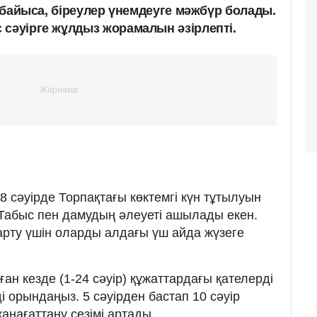
ер байыса, біреулер үнемдеуге мәжбүр болады.
 сәуірге жұлдыз жорамалын әзірлепті.
8 сәуірде Торпақтағы көктемгі күн тұтылуын
 Табыс пен дамудың әлеуеті ашылады екен.
рту үшін оларды алдағы үш айда жүзеге
ан кезде (1-24 сәуір) құжаттардағы қателерді
ді орындаңыз. 5 сәуірден бастап 10 сәуір
анағаттану сезімі артады.