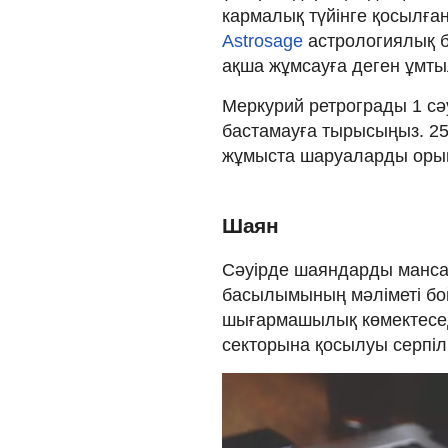
кармалық түйінге қосылған
Astrosage
астрологиялық 
ақша жұмсауға деген ұмт
Меркурий ретрограды 1 сәу
бастамауға тырысыңыз. 25 
жұмыста шаруаларды орынд
Шаян
Сәуірде шаяндарды манса
басылымының мәліметі бой
шығармашылық көмектесед
секторына қосылуы серпілі