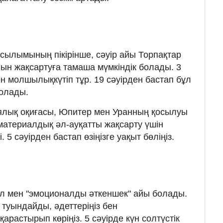
сылымының пікірінше, сәуір айы Торпақтар
ғын жақсартуға тамаша мүмкіндік болады. 3
пен молшылықкүтіп тұр. 19 сәуірден бастап бұл
болады.
лық оқиғасы, Юпитер мен Уранның қосылуы
 материалдық әл-ауқатты жақсарту үшін
 5 сәуірден бастап өзіңізге уақыт бөліңіз.
жол мен "эмоционалды әткеншек" айы болады.
 туындайды, әдеттеріңіз бен
растырып көріңіз. 5 сәуірде күн солтүстік