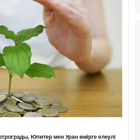
етрограды, Юпитер мен Уран өмірге елеулі