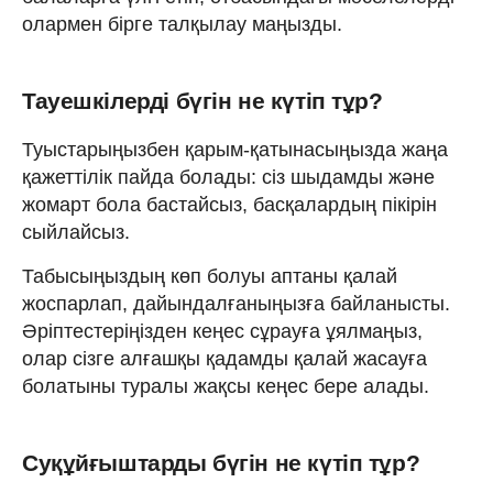
олармен бірге талқылау маңызды.
Тауешкілерді бүгін не күтіп тұр?
Туыстарыңызбен қарым-қатынасыңызда жаңа
қажеттілік пайда болады: сіз шыдамды және
жомарт бола бастайсыз, басқалардың пікірін
сыйлайсыз.
Табысыңыздың көп болуы аптаны қалай
жоспарлап, дайындалғаныңызға байланысты.
Әріптестеріңізден кеңес сұрауға ұялмаңыз,
олар сізге алғашқы қадамды қалай жасауға
болатыны туралы жақсы кеңес бере алады.
Суқұйғыштарды бүгін не күтіп тұр?