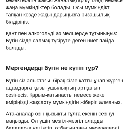
көмектесетін жақсы жаңалықтар күтіледі немесе
жаңа мүмкіндіктер болады. Осы мүмкіндікті
тапқан кезде жақындарыңызға ризашылық
білдіріңіз.
Қант пен алкогольді аз мөлшерде тұтыныңыз:
Бүгін сізде салмақ түсіруге деген ниет пайда
болады.
Мергендерді бүгін не күтіп тұр?
Бүгін сіз алыстағы, бірақ сізге қатты ұнап жүрген
адамдарға қызығушылықтың артқанын
сезінесіз. Қарым-қатынасты немесе жеке
өміріңізді жақсарту мүмкіндігін жіберіп алмаңыз.
Ата-аналар өзін қызықты тұлға екенін сезінуі
маңызды. Ол үшін мезгіл-мезгіл оларды
балаларға үлгі етіп, отбасындағы мәселелерді