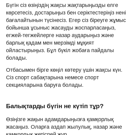
Бүгін сіз өзіңіздің жақсы жақтарыңызды елге
көрсетесіз, достарыңыз бен серіктестеріңіз нені
бағалайтынын түсінесіз. Егер сіз біреуге жұмыс
бойынша ұсыныс жасауды жоспарласаңыз,
егжей-тегжейлерге назар аударыңыз және
барлық қадам мен мерзімді мұқият
ойластырыңыз. Бұл бүкіл жобаға пайдалы
болады.
Отбасымен бірге көңіл көтеру үшін жақсы күн.
Сіз спорт сабақтарына немесе спорт
секцияларына баруға болады.
Балықтарды бүгін не күтіп тұр?
Өзіңізге жақын адамдарыңызға қамқорлық
жасаңыз. Оларға аздап жылулық, назар және
қамқорлық жетіспей жүр.