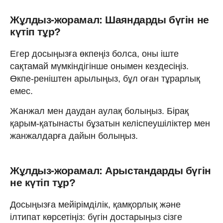
Жұлдыз-жорамал: Шаяндарды бүгін не
күтіп тұр?
Егер досыңызға өкпеңіз болса, оны іште
сақтамай мүмкіндігінше онымен кездесіңіз.
Өкпе-реніштен арылыңыз, бұл оған тұрарлық
емес.
Жанжал мен даудан аулақ болыңыз. Бірақ
қарым-қатынасты бұзатын келіспеушіліктер мен
жанжалдарға дайын болыңыз.
Жұлдыз-жорамал: Арыстандарды бүгін
не күтіп тұр?
Досыңызға мейірімділік, қамқорлық және
ілтипат көрсетіңіз: бүгін достарыңыз сізге