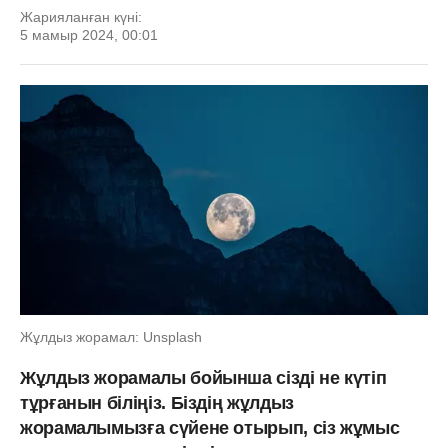
Жарияланған күні:
5 мамыр 2024, 00:01
Жұлдыз жорамал: Unsplash
Жұлдыз жорамалы бойынша сізді не күтіп
тұрғанын біліңіз. Біздің жұлдыз
жорамалымызға сүйене отырып, сіз жұмыс