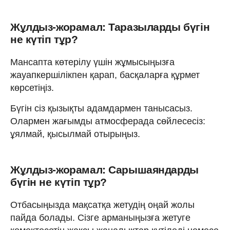
Жұлдыз-жорамал: Таразыларды бүгін
не күтіп тұр?
Мансапта көтерілу үшін жұмысыңызға
жауапкершілікпен қарап, басқаларға құрмет
көрсетіңіз.
Бүгін сіз қызықты адамдармен танысасыз.
Олармен жағымды атмосферада сөйлесесіз:
ұялмай, қысылмай отырыңыз.
Жұлдыз-жорамал: Сарышаяндарды
бүгін не күтіп тұр?
Отбасыңызда мақсатқа жетудің оңай жолы
пайда болады. Сізге арманыңызға жетуге