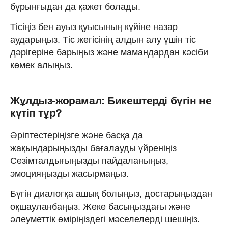
бұрынғыдан да қажет болады.
Тісіңіз бен ауыз қуысының күйіне назар
аударыңыз. Тіс жегісінің алдын алу үшін тіс
дәрігеріне барыңыз және мамандардан кәсіби
көмек алыңыз.
Жұлдыз-жорамал: Бикештерді бүгін не
күтіп тұр?
Әріптестеріңізге және басқа да
жақындарыңызды бағалауды үйреніңіз
Сезімталдығыңызды пайдаланыңыз,
эмоцияңызды жасырмаңыз.
Бүгін диалогқа ашық болыңыз, достарыңыздан
оқшауланбаңыз. Жеке басыңыздағы және
әлеуметтік өміріңіздегі мәселелерді шешіңіз.