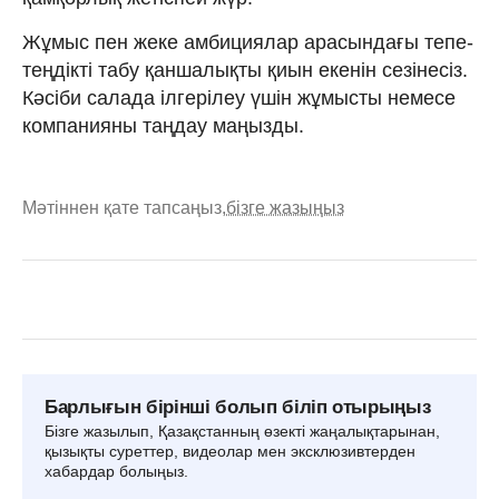
Жұмыс пен жеке амбициялар арасындағы тепе-
теңдікті табу қаншалықты қиын екенін сезінесіз.
Кәсіби салада ілгерілеу үшін жұмысты немесе
компанияны таңдау маңызды.
Мәтіннен қате тапсаңыз,
бізге жазыңыз
Барлығын бірінші болып біліп отырыңыз
Бізге жазылып, Қазақстанның өзекті жаңалықтарынан,
қызықты суреттер, видеолар мен эксклюзивтерден
хабардар болыңыз.