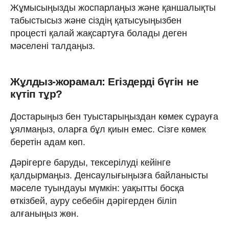
Жұмысыңызды жоспарлаңыз және қаншалықты
табыстысыз және сіздің қатысуыңызбен
процесті қалай жақсартуға болады деген
мәселені талдаңыз.
Жұлдыз-жорамал: Егіздерді бүгін не
күтіп тұр?
Достарыңыз бен туыстарыңыздан көмек сұрауға
ұялмаңыз, оларға бұл қиын емес. Сізге көмек
беретін адам көп.
Дәрігерге баруды, тексерілуді кейінге
қалдырмаңыз. Денсаулығыңызға байланысты
мәселе туындауы мүмкін: уақытты босқа
өткізбей, ауру себебін дәрігерден біліп
алғаныңыз жөн.