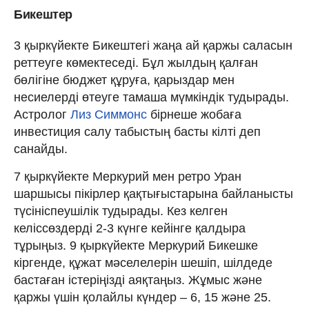
Бикештер
3 қыркүйекте Бикештегі жаңа ай қаржы саласын
реттеуге көмектеседі. Бұл жылдың қалған
бөлігіне бюджет құруға, қарыздар мен
несиелерді өтеуге тамаша мүмкіндік тудырады.
Астролог
Лиз Симмонс
бірнеше жобаға
инвестиция салу табыстың басты кілті деп
санайды.
7 қыркүйекте Меркурий мен ретро Уран
шаршысы пікірлер қақтығыстарына байланысты
түсініспеушілік тудырады. Кез келген
келіссөздерді 2-3 күнге кейінге қалдыра
тұрыңыз. 9 қыркүйекте Меркурий Бикешке
кіргенде, құжат мәселелерін шешіп, шілдеде
бастаған істеріңізді аяқтаңыз. Жұмыс және
қаржы үшін қолайлы күндер – 6, 15 және 25.