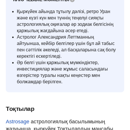
Қыркүйек айында тұтылу дәлізі, ретро Уран
және күзгі күн мен түннің теңелуі сияқты
астрологиялық оқиғалар әр зодиак белгісінің
қаржылық жағдайына әсер етеді.
Астролог Александрия Леттманның
айтуынша, кейбір белгілер үшін бұл ай табыс
пен сәттілік әкеледі, ал басқаларына сақ болу
керектігі ескертіледі.
Әр белгі үшін қаржылық мүмкіндіктер,
инвестициялар және жұмыс саласындағы
өзгерістер туралы нақты кеңестер мен
болжамдар берілген.
Тоқтылар
Astrosage
астрологиялық басылымының
жазуынша, қыркүйек Тоқтылардың мансабы