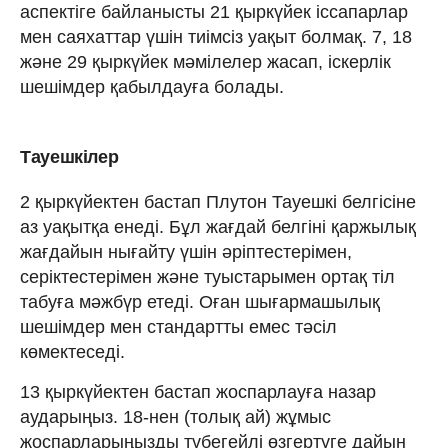
аспектіге байланысты 21 қыркүйек іссапарлар
мен саяхаттар үшін тиімсіз уақыт болмақ. 7, 18
және 29 қыркүйек мәмілелер жасап, іскерлік
шешімдер қабылдауға болады.
Тауешкілер
2 қыркүйектен бастап Плутон Тауешкі белгісіне
аз уақытқа енеді. Бұл жағдай белгіні қаржылық
жағдайын нығайту үшін әріптестерімен,
серіктестерімен және туыстарымен ортақ тіл
табуға мәжбүр етеді. Оған шығармашылық
шешімдер мен стандартты емес тәсіл
көмектеседі.
13 қыркүйектен бастап жоспарлауға назар
аударыңыз. 18-нен (толық ай) жұмыс
жоспарларыңызды түбегейлі өзгертуге дайын