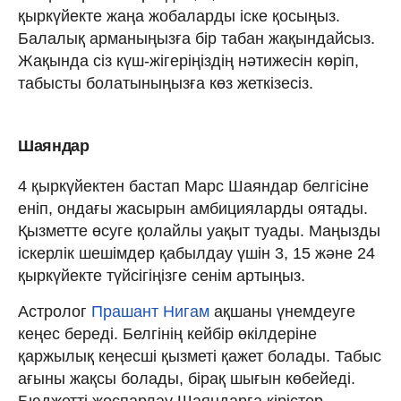
қыркүйекте жаңа жобаларды іске қосыңыз.
Балалық арманыңызға бір табан жақындайсыз.
Жақында сіз күш-жігеріңіздің нәтижесін көріп,
табысты болатыныңызға көз жеткізесіз.
Шаяндар
4 қыркүйектен бастап Марс Шаяндар белгісіне
еніп, ондағы жасырын амбицияларды оятады.
Қызметте өсуге қолайлы уақыт туады. Маңызды
іскерлік шешімдер қабылдау үшін 3, 15 және 24
қыркүйекте түйсігіңізге сенім артыңыз.
Астролог
Прашант Нигам
ақшаны үнемдеуге
кеңес береді. Белгінің кейбір өкілдеріне
қаржылық кеңесші қызметі қажет болады. Табыс
ағыны жақсы болады, бірақ шығын көбейеді.