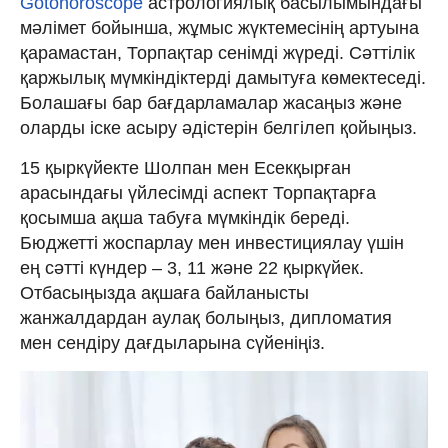
Gotohoroscope
астрологиялық басылымындағы
мәлімет бойынша, жұмыс жүктемесінің артуына
қарамастан, Торпақтар сенімді жүреді. Сәттілік
қаржылық мүмкіндіктерді дамытуға көмектеседі.
Болашағы бар бағдарламалар жасаңыз және
оларды іске асыру әдістерін белгілеп қойыңыз.
15 қыркүйекте Шолпан мен Есекқырған
арасындағы үйлесімді аспект Торпақтарға
қосымша ақша табуға мүмкіндік береді.
Бюджетті жоспарлау мен инвестициялау үшін
ең сәтті күндер – 3, 11 және 22 қыркүйек.
Отбасыңызда ақшаға байланысты
жанжалдардан аулақ болыңыз, дипломатия
мен сендіру дағдыларына сүйеніңіз.