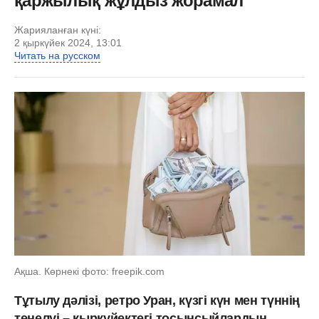
қаржылық жұлдыз жорамал
Жарияланған күні:
2 қыркүйек 2024, 13:01
Читать на русском
Ақша. Көрнекі фото: freepik.com
Тұтылу дәлізі, ретро Уран, күзгі күн мен түннің
теңелуі – қыркүйектегі тосынсыйлардың