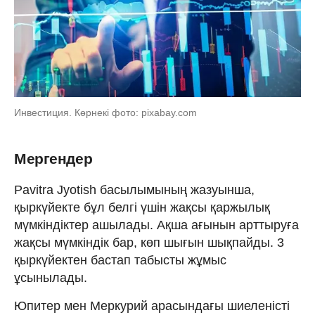
Инвестиция. Көрнекі фото: pixabay.com
Мергендер
Pavitra Jyotish басылымының жазуынша,
қыркүйекте бұл белгі үшін жақсы қаржылық
мүмкіндіктер ашылады. Ақша ағынын арттыруға
жақсы мүмкіндік бар, көп шығын шықпайды. 3
қыркүйектен бастап табысты жұмыс
ұсынылады.
Юпитер мен Меркурий арасындағы шиеленісті