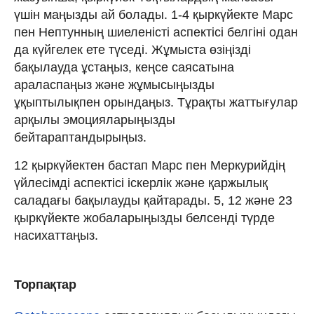
үшін маңызды ай болады. 1-4 қыркүйекте Марс
пен Нептунның шиеленісті аспектісі белгіні одан
да күйгелек ете түседі. Жұмыста өзіңізді
бақылауда ұстаңыз, кеңсе саясатына
араласпаңыз және жұмысыңызды
ұқыптылықпен орындаңыз. Тұрақты жаттығулар
арқылы эмоцияларыңызды
бейтараптандырыңыз.
12 қыркүйектен бастап Марс пен Меркурийдің
үйлесімді аспектісі іскерлік және қаржылық
саладағы бақылауды қайтарады. 5, 12 және 23
қыркүйекте жобаларыңызды белсенді түрде
насихаттаңыз.
Торпақтар