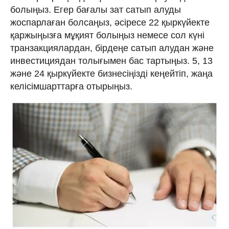
болыңыз. Егер бағалы зат сатып алуды
жоспарлаған болсаңыз, әсіресе 22 қыркүйекте
қаржыңызға мұқият болыңыз немесе сол күні
транзакциялардан, бірдеңе сатып алудан және
инвестициядан толығымен бас тартыңыз. 5, 13
және 24 қыркүйекте бизнесіңізді кеңейтіп, жаңа
келісімшарттарға отырыңыз.