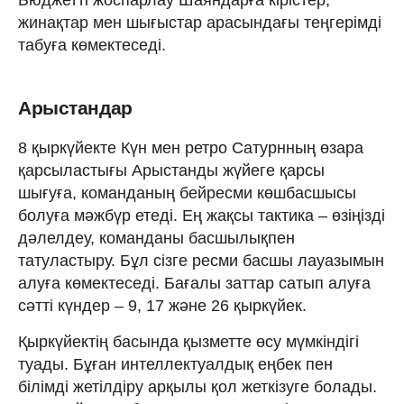
Бюджетті жоспарлау Шаяндарға кірістер,
жинақтар мен шығыстар арасындағы теңгерімді
табуға көмектеседі.
Арыстандар
8 қыркүйекте Күн мен ретро Сатурнның өзара
қарсыластығы Арыстанды жүйеге қарсы
шығуға, команданың бейресми көшбасшысы
болуға мәжбүр етеді. Ең жақсы тактика – өзіңізді
дәлелдеу, команданы басшылықпен
татуластыру. Бұл сізге ресми басшы лауазымын
алуға көмектеседі. Бағалы заттар сатып алуға
сәтті күндер – 9, 17 және 26 қыркүйек.
Қыркүйектің басында қызметте өсу мүмкіндігі
туады. Бұған интеллектуалдық еңбек пен
білімді жетілдіру арқылы қол жеткізуге болады.