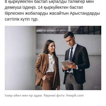
8 қыркүйектен бастап ықпалды тәлімгер мен
демеуші іздеңіз. 14 қыркүйектен бастап
бірлескен жобаларды жасайтын Арыстандарды
сәттілік күтіп тұр.
Іскер әйел мен ер адам. Көрнекі фото: freepik.com