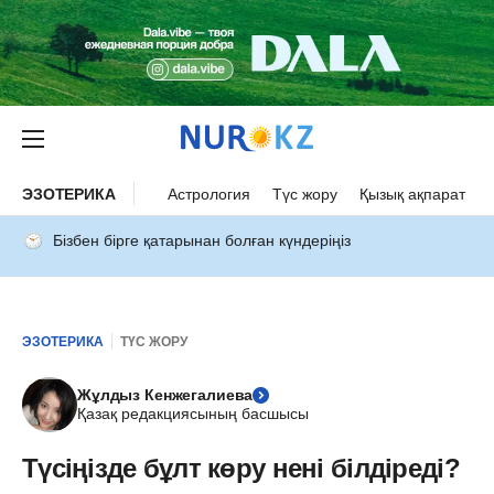
ЭЗОТЕРИКА
Астрология
Түс жору
Қызық ақпарат
Бізбен бірге қатарынан болған күндеріңіз
ЭЗОТЕРИКА
ТҮС ЖОРУ
Жұлдыз Кенжегалиева
Қазақ редакциясының басшысы
Түсіңізде бұлт көру нені білдіреді?