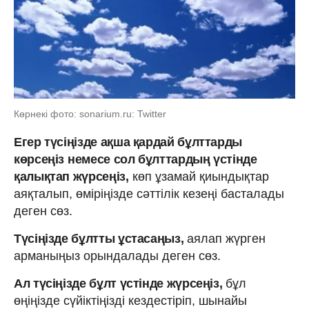
Көрнекі фото: sonarium.ru: Twitter
Егер түсіңізде ақша қардай бұлттарды
көрсеңіз
немесе сол бұлттардың үстінде
қалықтап жүрсеңіз,
көп ұзамай қиындықтар
аяқталып, өміріңізде сәттілік кезеңі басталады
деген сөз.
Түсіңізде бұлтты ұстасаңыз,
аялап жүрген
арманыңыз орындалады деген сөз.
Ал түсіңізде бұлт үстінде жүрсеңіз,
бұл
өңіңізде сүйіктіңізді кездестіріп, шынайы