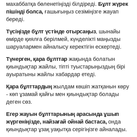
махаббатқа бөленетіңізді білдіреді.
Бұлт жүрек
пішінді болса,
ғашығыңыз сезіміңізге жауап
береді.
Түсіңізде бұлт үстінде отырсаңыз
, шынайы
өмірде қиялға берілмей, күнделікті маңызды
шаруалармен айналысу керектігін ескертеді.
Түнерген, қара бұлттар
жақында болатын
қиындықтар жайлы, тіпті туыстарыңыздың бірі
ауыратыны жайлы хабардар етеді.
Қара бұлттардың
жылдам көшіп жатқанын көру
- көп ұзамай қайғы мен қиындықтар болады
деген сөз.
Егер жауын бұлттарының арасында ұшып
жүргеніңізде, найзағай ойнай бастаса,
онда
қиындықтар ұзақ уақытқа серігіңізге айналады.