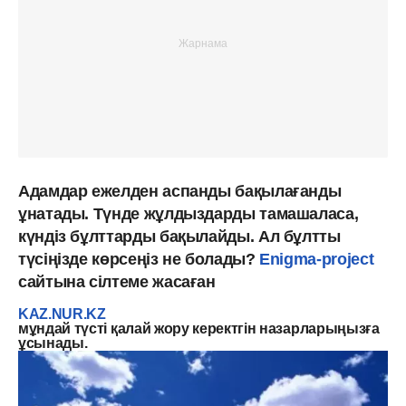
Адамдар ежелден аспанды бақылағанды
ұнатады. Түнде жұлдыздарды тамашаласа,
күндіз бұлттарды бақылайды. Ал бұлтты
түсіңізде көрсеңіз не болады?
Еnigma-project
сайтына сілтеме жасаған
KAZ.NUR.KZ
мұндай түсті қалай жору керектгін назарларыңызға
ұсынады.