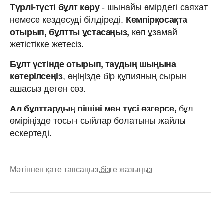
Түрлі-түсті бұлт көру
- шынайы өмірдегі саяхат
немесе кездесуді білдіреді.
Кемпірқосақта
отырып, бұлтты ұстасаңыз,
көп ұзамай
жетістікке жетесіз.
Бұлт үстінде отырып, таудың шыңына
көтерілсеңіз
, өңіңізде бір құпияның сырын
ашасыз деген сөз.
Ал бұлттардың пішіні мен түсі өзгерсе,
бұл
өміріңізде тосын сыйлар болатыны жайлы
ескертеді.
Мәтіннен қате тапсаңыз,
бізге жазыңыз