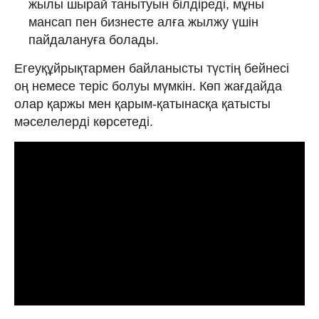
жылы шырай танытуын білдіреді, мұны
мансап пен бизнесте алға жылжу үшін
пайдалануға болады.
Егеуқұйрықтармен байланысты түстің бейнесі
оң немесе теріс болуы мүмкін. Көп жағдайда
олар қаржы мен қарым-қатынасқа қатысты
мәселелерді көрсетеді.