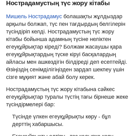
Нострадамустың түс жору кітабы
Мишель Нострадамус
болашақты жұлдыздар
арқылы болжап, түс пен тағдырдың белгілерін
түсіндіріп келді. Нострадамустың түс жору
кітабы бойынша адамның түсіне неліктен
егеуқұйрықтар кіреді? Болжам жасаушы қара
егеуқұйрықтардың түске кіруі басқалардың
айласы мен ашкөздігін білдіреді деп есептейді.
Өзіңіздің сенімділігіңізден зардап шекпеу үшін
сізге мұқият және абай болу керек.
Нострадамустың түс жору кітабына сәйкес
егеуқұйрықтар туралы түстің тағы бірнеше жеке
түсіндірмелері бар:
Түсінде үлкен егеуқұйрықты көру - бұл
дерттің хабаршысы.