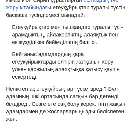
Имам Ибн Сирин құрастырған
исламдық түс
жору кітабындағы
егеуқұйрықтар туралы түстің
басқаша түсіндірмесі мынадай:
Егеуқұйрықтар мен тышқандар туралы түс -
арамдықтың, айлакерліктің, алаяқтық пен
екіжүзділікке бейімділіктің белгісі.
Бейтаныс адамдардың қара
егеуқұйрықтарды өлтіріп жатқанын көру
үлкен қаржылық алаяқтыққа қатысу қаупін
ескертеді.
Неліктен ақ егеуқұйрықтар түске кіреді? Бұл
адамның ішкі ортасында сатқын бар дегенді
білдіреді. Сөзге өте сақ болу керек, тіпті жақын
адамдармен де жоспарларыңызды бөліспеген
жөн.