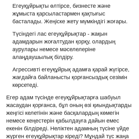
Егеуқұйрықты өлтірсе, бизнесте және
жұмыста қарсыластармен қақтығыс
басталады. Жеңіске жету мүмкіндігі жоғары.
Түсіндегі лас егеуқұйрықтар - жақын
адамдарын жоғалтудан қорқу, олардың
аурулары немесе мәселелеріне
алаңдаушылық білдіру.
Агрессивті егеуқұйрық адамға қарай жүгірсе,
жағдайға байланысты қорғансыздық сезімін
көрсетеді.
Егер адам түсінде егеуқұйрықтарға шабуыл
жасаудан қорғанса, бұл оның өзі қиындықтарды
жеңгісі келетінін және басқалардың көмегін
немесе кеңестерін қабылдауға дайын емес
екенін білдіреді. Неліктен адамның түсіне үйде
жүрген егеуқұйрықтар кіреді? Мұндай түс жаңа