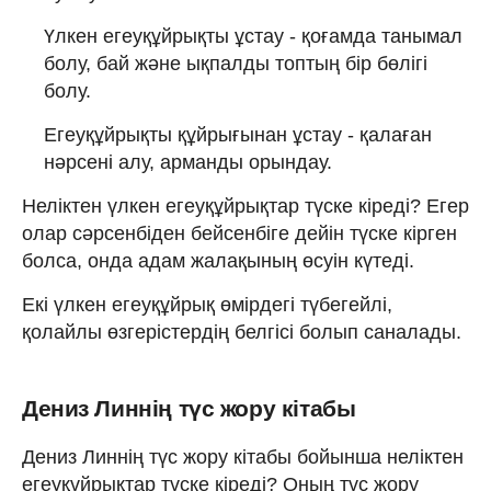
Үлкен егеуқұйрықты ұстау - қоғамда танымал
болу, бай және ықпалды топтың бір бөлігі
болу.
Егеуқұйрықты құйрығынан ұстау - қалаған
нәрсені алу, арманды орындау.
Неліктен үлкен егеуқұйрықтар түске кіреді? Егер
олар сәрсенбіден бейсенбіге дейін түске кірген
болса, онда адам жалақының өсуін күтеді.
Екі үлкен егеуқұйрық өмірдегі түбегейлі,
қолайлы өзгерістердің белгісі болып саналады.
Дениз Линнің түс жору кітабы
Дениз Линнің түс жору кітабы бойынша неліктен
егеуқұйрықтар түске кіреді? Оның түс жору