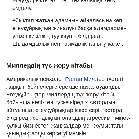
Егеуқұйрықты өлтіру - тез қалыпқа келу,
емделу.
Ұйықтап жатқан адамның айналасына көп
егеуқұйрықтың жиналуы басқа адамдармен
үлкен кикілжің туу қаупін білдіреді.
Шыдамдылық пен төзімділік таныту қажет.
Миллердің түс жору кітабы
Америкалық психолог
Густав Миллер
түстегі
жарқын бейнелерге ерекше назар аударды.
Егеуқұйрықтар Миллердің түс жору кітабы
бойынша неліктен түске кіреді? Автордың
айтуынша, егеуқұйрықтар іскер серіктестерді
білдіреді, сондықтан олардың агрессивті мінез-
құлқы бизнестегі жанжалдар мен жұмыстағы
қиындықтарды көрсетуі мүмкін.