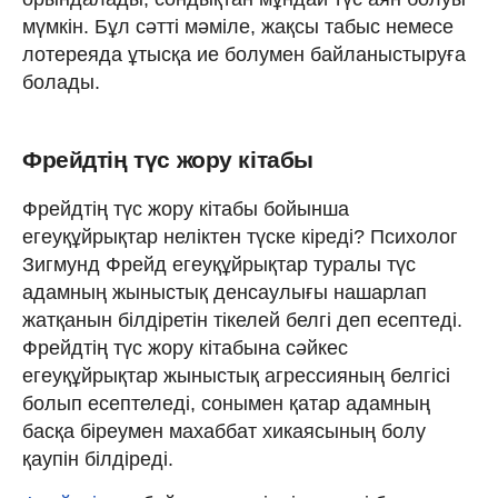
мүмкін. Бұл сәтті мәміле, жақсы табыс немесе
лотереяда ұтысқа ие болумен байланыстыруға
болады.
Фрейдтің түс жору кітабы
Фрейдтің түс жору кітабы бойынша
егеуқұйрықтар неліктен түске кіреді? Психолог
Зигмунд Фрейд егеуқұйрықтар туралы түс
адамның жыныстық денсаулығы нашарлап
жатқанын білдіретін тікелей белгі деп есептеді.
Фрейдтің түс жору кітабына сәйкес
егеуқұйрықтар жыныстық агрессияның белгісі
болып есептеледі, сонымен қатар адамның
басқа біреумен махаббат хикаясының болу
қаупін білдіреді.