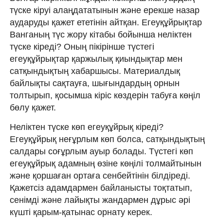
түске кіруі алаңдататынын және ерекше назар
аударуды қажет ететінін айтқан. Егеуқұйрықтар
Ванганың түс жору кітабы бойынша неліктен
түске кіреді? Оның пікірінше түстегі
егеуқұйрықтар қаржылық қиындықтар мен
сатқындықтың хабаршысы. Материалдық
байлықты сақтауға, шығындардың орнын
толтырып, қосымша кіріс көздерін табуға көңіл
бөлу қажет.
Неліктен түске көп егеуқұйрық кіреді?
Егеуқұйрық неғұрлым көп болса, сатқындықтың
салдары соғұрлым ауыр болады. Түстегі көп
егеуқұйрық адамның өзіне көңілі толмайтынын
және қоршаған ортаға сенбейтінін білдіреді.
Қажетсіз адамдармен байланысты тоқтатып,
сенімді және лайықты жандармен дұрыс әрі
күшті қарым-қатынас орнату керек.