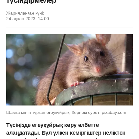
түсіндірмелер
Жарияланған күні:
24 ақпан 2023, 14:00
Шамға мініп тұрған егеуқұйрық. Көрнекі сурет: pixabay.com
Түсіңізде егеуқұйрық көру әлбетте
алаңдатады. Бұл үлкен кеміргіштер неліктен