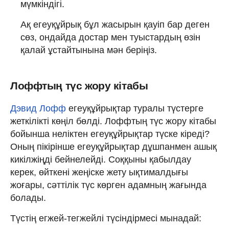
мүмкіндігі.
Ақ егеуқұйрық бұл жасырын қауіп бар деген
сөз, ондайда достар мен туыстардың өзін
қалай ұстайтынына мән беріңіз.
Лоффтың түс жору кітабы
Дэвид Лофф
егеуқұйрықтар туралы түстерге
жеткілікті көңіл бөлді. Лоффтың түс жору кітабы
бойынша неліктен егеуқұйрықтар түске кіреді?
Оның пікірінше егеуқұйрықтар дұшпанмен ашық
кикілжіңді бейнелейді. Соққыны қабылдау
керек, өйткені жеңіске жету ықтималдығы
жоғары, сәттілік түс көрген адамның жағында
болады.
Түстің егжей-тегжейлі түсіндірмесі мынадай: