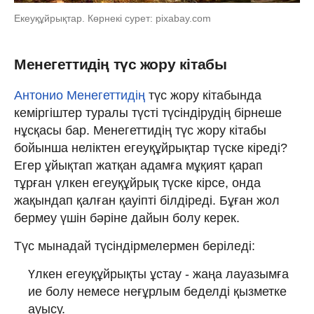
Екеуқұйрықтар. Көрнекі сурет: pixabay.com
Менегеттидің түс жору кітабы
Антонио Менегеттидің
түс жору кітабында
кеміргіштер туралы түсті түсіндірудің бірнеше
нұсқасы бар. Менегеттидің түс жору кітабы
бойынша неліктен егеуқұйрықтар түске кіреді?
Егер ұйықтап жатқан адамға мұқият қарап
тұрған үлкен егеуқұйрық түске кірсе, онда
жақындап қалған қауіпті білдіреді. Бұған жол
бермеу үшін бәріне дайын болу керек.
Түс мынадай түсіндірмелермен беріледі:
Үлкен егеуқұйрықты ұстау - жаңа лауазымға
ие болу немесе неғұрлым беделді қызметке
ауысу.