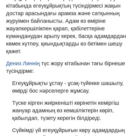
кітабында егеуқұйрықтың түсіндірмесі жақын
достар арасындағы арамза және сатқынның
жүруімен байланысты. Адам өз өміріне
жауапкершілікпен қарап, қабілеттеріне
күмәнданудан арылу керек, басқа адамдардан
көмек күтпеу, қиындықтарды өз бетімен шешу
қажет.
Дениз Линнің
түс жору кітабынан тағы бірнеше
түсіндірме:
Егеуқұйрықты ұстау - ұсақ-түйекке шашылу,
өмірді бос нәрселерге жұмсау.
Түске кірген жиіркенішті көрінетін кеміргіш
жануар адамның өз кемшіліктерін көріп,
қабылдап, түзету керегін білдіреді.
Сүйкімді үй егеуқұйрығын көру адамдардың