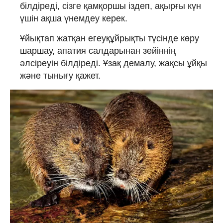
білдіреді, сізге қамқоршы іздеп, ақырғы күн
үшін ақша үнемдеу керек.
Ұйықтап жатқан егеуқұйрықты түсінде көру
шаршау, апатия салдарынан зейіннің
әлсіреуін білдіреді. Ұзақ демалу, жақсы ұйқы
және тынығу қажет.