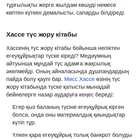
тұрғылықты жерге жылдам көшуді немесе
көптен күткен демалысты, сапарды білдіреді.
Хассе түс жору кітабы
Хассенің түс жору кітабы бойынша неліктен
егеуқұйрықтар түске кіреді? Медиумның
айтуынша мұндай түс адамға жақсылық
әкелмейді. Оның айналасында дұшпандардың
пайда болу қаупі бар.
Мисс Хассе
өзінің түс
жору кітабында түске қатысты мынадай
бейнелерге назар аударуға кеңес береді:
Егер қыз баланың түсіне егеуқұйрық кірген
болса, онда оны материалдық қиындықтар
күтіп тұр.
Үлкен қара егеуқұйрық толық банкрот болуды