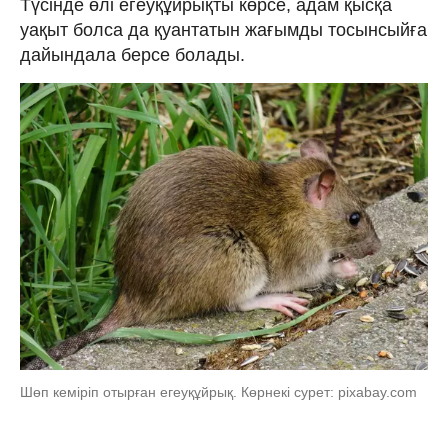
Түсінде өлі егеуқұйрықты көрсе, адам қысқа
уақыт болса да қуантатын жағымды тосынсыйға
дайындала берсе болады.
Шөп кеміріп отырған егеуқұйрық. Көрнекі сурет: pixabay.com