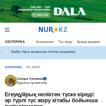
ЭЗОТЕРИКА
Астрология
Түс жору
Қызық ақпарат
Бізбен бірге қатарынан болған күндеріңіз
ЭЗОТЕРИКА
ТҮС ЖОРУ
Сагира Уалиева
Бұрынғы қызметкер
Егеуқұйрық неліктен түске кіреді:
әр түрлі түс жору кітабы бойынша