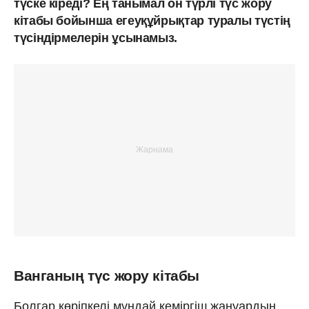
түске кіреді? Ең танымал он түрлі түс жору
кітабы бойынша егеуқұйрықтар туралы түстің
түсіндірмелерін ұсынамыз.
Ванганың түс жору кітабы
Болгар көріпкелі мұндай кеміргіш жануардың