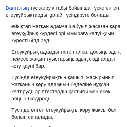
Ванганың
түс жору кітабы бойынша түске енген
егеуқұйрықтарды қалай түсіндіруге болады:
Ұйықтап жатқан адамға шабуыл жасаған қара
егеуқұйрық күрделі әрі ымыраға келуі қиын
күресті білдіреді.
Егеуқұйрық адамды тістеп алса, досыңыздың
немесе жақын туыстарыңыздың сізді алдап
кету қаупі бар.
Түсінде егеуқұйрықтың қашып, жасырынып
жатқанын көру адамның беделіне нұқсан
келтіруді, әріптестердің қастығы мен өсек-
аяңын білдіреді.
Түсінде өлген егеуқұйрықты көру жақсы белгі
болып саналады.