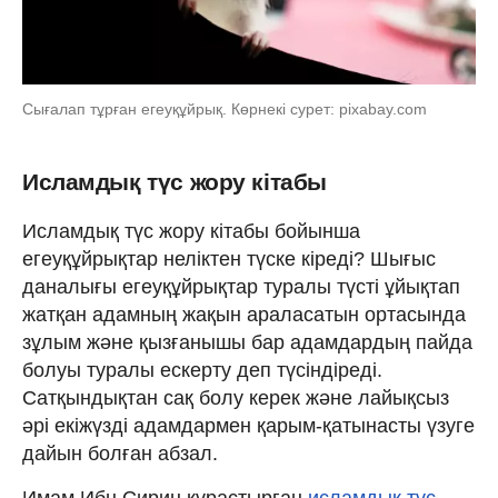
Сығалап тұрған егеуқұйрық. Көрнекі сурет: pixabay.com
Исламдық түс жору кітабы
Исламдық түс жору кітабы бойынша
егеуқұйрықтар неліктен түске кіреді? Шығыс
даналығы егеуқұйрықтар туралы түсті ұйықтап
жатқан адамның жақын араласатын ортасында
зұлым және қызғанышы бар адамдардың пайда
болуы туралы ескерту деп түсіндіреді.
Сатқындықтан сақ болу керек және лайықсыз
әрі екіжүзді адамдармен қарым-қатынасты үзуге
дайын болған абзал.