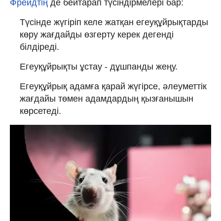
Фрейдтің
де бейтарап түсіндірмелері бар:
Түсінде жүгіріп келе жатқан егеуқұйрықтарды
көру жағдайды өзгерту керек дегенді
білдіреді.
Егеуқұйрықты ұстау - дұшпанды жеңу.
Егеуқұйрық адамға қарай жүгірсе, әлеуметтік
жағдайы төмен адамдардың қызғанышын
көрсетеді.