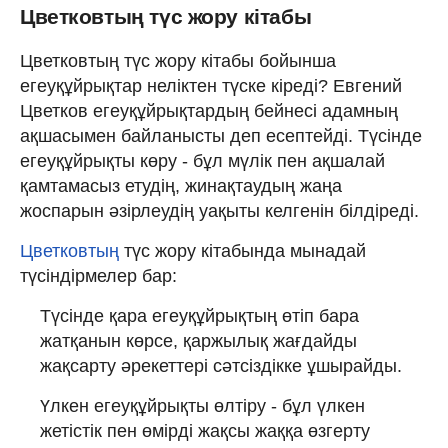
Цветковтың түс жору кітабы
Цветковтың түс жору кітабы бойынша
егеуқұйрықтар неліктен түске кіреді? Евгений
Цветков егеуқұйрықтардың бейнесі адамның
ақшасымен байланысты деп есептейді. Түсінде
егеуқұйрықты көру - бұл мүлік пен ақшалай
қамтамасыз етудің, жинақтаудың жаңа
жоспарын әзірлеудің уақыты келгенін білдіреді.
Цветковтың
түс жору кітабында мынадай
түсіндірмелер бар:
Түсінде қара егеуқұйрықтың өтіп бара
жатқанын көрсе, қаржылық жағдайды
жақсарту әрекеттері сәтсіздікке ұшырайды.
Үлкен егеуқұйрықты өлтіру - бұл үлкен
жетістік пен өмірді жақсы жаққа өзгерту