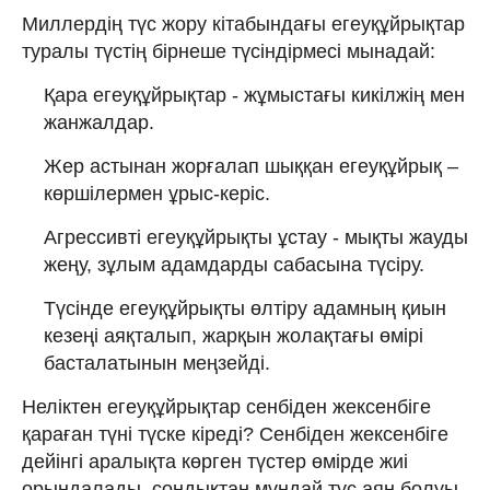
Миллердің түс жору кітабындағы егеуқұйрықтар
туралы түстің бірнеше түсіндірмесі мынадай:
Қара егеуқұйрықтар - жұмыстағы кикілжің мен
жанжалдар.
Жер астынан жорғалап шыққан егеуқұйрық –
көршілермен ұрыс-керіс.
Агрессивті егеуқұйрықты ұстау - мықты жауды
жеңу, зұлым адамдарды сабасына түсіру.
Түсінде егеуқұйрықты өлтіру адамның қиын
кезеңі аяқталып, жарқын жолақтағы өмірі
басталатынын меңзейді.
Неліктен егеуқұйрықтар сенбіден жексенбіге
қараған түні түске кіреді? Сенбіден жексенбіге
дейінгі аралықта көрген түстер өмірде жиі
орындалады, сондықтан мұндай түс аян болуы