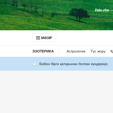
МӘЗІР
ЭЗОТЕРИКА
Астрология
Түс жору
Қ
Бізбен бірге қатарынан болған күндеріңіз