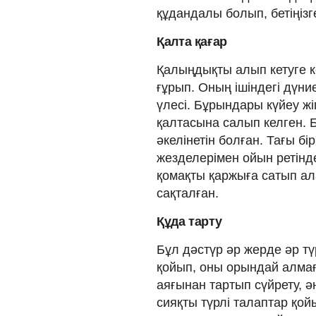
құдандалы болып, бетіңізг
Қалта қағар
Қалыңдықты алып кетуге ке
ғұрып. Оның ішіндегі дүние
үлесі. Бұрындары күйеу жіг
қалтасына салып келген. 
әкелінетін болған. Тағы бір
жезделерімен ойын ретінде 
қомақты қаржыға сатып ал
сақталған.
Құда тарту
Бұл дәстүр әр жерде әр тү
қойып, оны орындай алмағ
аяғынан тартып сүйрету, ә
сияқты түрлі талаптар қой