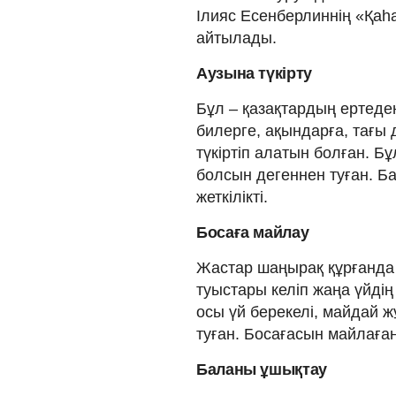
Ілияс Есенберлиннің «Қаһ
айтылады.
Аузына түкірту
Бұл – қазақтардың ертеде
билерге, ақындарға, тағы
түкіртіп алатын болған. Б
болсын дегеннен туған. Ба
жеткілікті.
Босаға майлау
Жастар шаңырақ құрғанда 
туыстары келіп жаңа үйді
осы үй берекелі, майдай ж
туған. Босағасын майлаған
Баланы ұшықтау