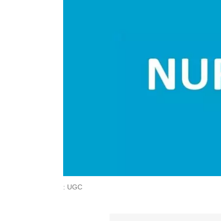
: UGC