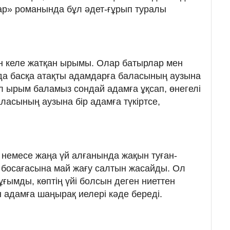
ар» романында бұл әдет-ғұрып туралы
н келе жатқан ырымы. Олар батырлар мен
 да басқа атақты адамдарға баласының аузына
ұл ырым баламыз сондай адамға ұқсап, өнегелі
ласының аузына бір адамға түкіртсе,
немесе жаңа үй алғанында жақын туған-
ң босағасына май жағу салтын жасайды. Ол
ұғымды, көптің үйі болсын деген ниеттен
 адамға шаңырақ иелері кәде береді.