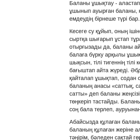
Баланы ұшықтау - аластап е
ұшынып ауырған баланы, 
емдеудің бірнеше түрі бар.
Кесеге су құйып, оның іші
сыртқа шығарып ұстап тұр
отырғызады да, баланы ай
балаға бүрку арқылы ұшықт
шықсын, тілі тигеннің тілі 
бағыштап айта жүреді. Әб
қайталап ұшықтап, содан 
баланың анасы «саттық, са
сатты» деп баланы жеңсізін
төңкеріп тастайды. Баланы
соң бала терлеп, ауруынан
Абайсызда құлаған балан
баланың құлаған жеріне ал
тәңірім, бәледен сақтай гө