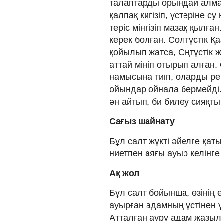
талаптарды орындай алма
қалпақ кигізіп, үстеріне су
теріс мінгізіп мазақ қылға
керек болған. Солтүстік Қ
қойылып жатса, Оңтүстік ж
аттай мініп отырып алған
намысына тиіп, оларды рен
ойындар ойнала бермейді.
ән айтып, би билеу сияқты
Сағыз шайнату
Бұл салт жүкті әйелге қат
ниетпен аяғы ауыр келінге
Ақ жол
Бұл салт бойынша, өзінің е
ауырған адамның үстінен ү
Атталған ауру адам жазыл