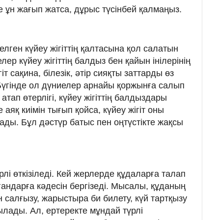
е ұн жағып жатса, дұрыс түсінбей қалмаңыз.
лген күйеу жігіттің қалтасына қол салатын
лер күйеу жігіттің балдыз бен қайын інілерінің
іт сақина, білезік, әтір сияқты заттарды өз
Бүгінде ол дүниелер арнайы қоржынға салып
 атап өтерлігі, күйеу жігіттің балдыздары
аяқ киімін тығып қойса, күйеу жігіт оны
ады. Бұл дәстүр батыс пен оңтүстікте жақсы
рлі өткізіледі. Кей жерлерде құдаларға талап
андарға кәдесін бергізеді. Мысалы, құданың
н салғызу, жарыстыра би билету, күй тартқызу
ылады. Ал, ертеректе мұндай түрлі