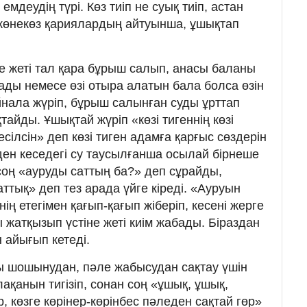
мдеудің түрі. Көз тиіп не суық тиіп, астан
көнекөз қариялардың айтуынша, ұшықтап
не жеті тал қара бұрыш салып, анасы баланы
ады немесе өзі отыра алатын бала болса өзін
нала жүріп, бұрыш салынған суды ұрттап
айды. Ұшықтай жүріп «көзі тигеннің көзі
кесілсін» деп көзі тиген адамға қарғыс сөздерін
ден кеседегі су таусылғанша осылай бірнеше
соң «ауруды саттың ба?» деп сұрайды,
ттық» деп тез арада үйге кіреді. «Ауруын
ің етегімен қағып-қағып жіберіп, кесені жерге
 жатқызып үстіне жеті киім жабады. Біраздан
 айығып кетеді.
ы шошынудан, пәле жабысудан сақтау үшін
ақанын тигізіп, сонан соң «ұшық, ұшық,
р, көзге көрінер-көрінбес пәледен сақтай гөр»