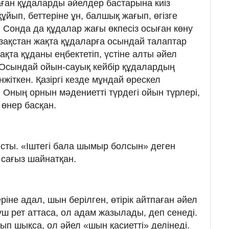
ған құдаларды әйелдер бастарына киіз
 құйып, беттеріне ұн, балшық жағып, өгізге
н. Сонда да құдалар жағы өкпесіз осыған көну
азақстан жақта құдаларға осындай талаптар
ақта құданы еңбектетіп, үстіне алты әйел
. Осындай ойын-сауық кейбір құдалардың
жіткен. Қазіргі кезде мұндай өрескел
 Оның орнын мәдениетті түрдегі ойын түрлері,
 өнер басқан.
ысты. «Іштегі бала шымыр болсын» деген
 сағыз шайнатқан.
ріне адал, шын берілген, өтірік айтпаған әйел
ш рет аттаса, ол адам жазылады, деп сенеді.
ып шықса, ол әйел «шын қасиетті» делінеді.