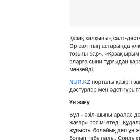
Қазақ халқының салт-дәстү
Әр салттың астарында үлк
тозығы бар», «Қазақ ырым
оларға сыни тұрғыдан қар
меңзейді.
NUR.KZ
порталы қазіргі за
дәстүрлер мен әдет-ғұрыпт
Ұн жағу
Бұл - әзіл-шыны аралас д
жағар» рәсімі өтеді. Құдала
жұғысты болайық деп ұн ж
болып табылады. Сондықт