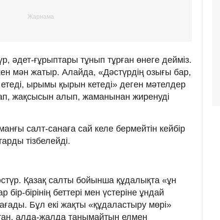
р, әдет-ғұрыптары тұнып тұрған өнеге дейміз.
ен мән жатыр. Алайда, «Дәстүрдің озығы бар,
 етеді, ырымы қырын кетеді» деген мәтелдер
ап, жақсысын алып, жаманынан жиренуді
манғы салт-санаға сай келе бермейтін кейбір
арды тізбелейді.
әстүр. Қазақ салты бойынша құдалықта «ұн
р бір-бірінің беттері мен үстеріне ұндай
ағады. Бұл екі жақты «құдаластыру мөрі»
ан, алда-жалда танымайтын елмен