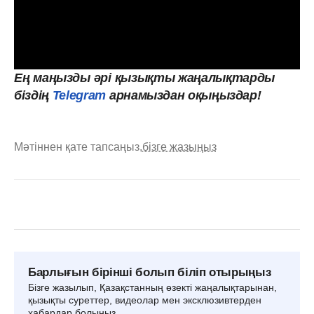
Ең
маңызды
әрі
қызықты
жаңалықтарды
біздің
Telegram
арнамыздан оқыңыздар!
Мәтіннен қате тапсаңыз,
бізге жазыңыз
Барлығын бірінші болып біліп отырыңыз
Бізге жазылып, Қазақстанның өзекті жаңалықтарынан,
қызықты суреттер, видеолар мен эксклюзивтерден
хабардар болыңыз.