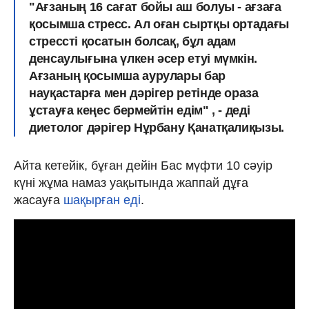
"Ағзаның 16 сағат бойы аш болуы - ағзаға
қосымша стресс. Ал оған сыртқы ортадағы
стрессті қосатын болсақ, бұл адам
денсаулығына үлкен әсер етуі мүмкін.
Ағзаның қосымша аурулары бар
науқастарға мен дәрігер ретінде ораза
ұстауға кеңес бермейтін едім" , - деді
диетолог дәрігер Нұрбану Қанатқалиқызы.
Айта кетейік, бұған дейін Бас мүфти 10 сәуір
күні жұма намаз уақытында жаппай дұға
жасауға
шақырған еді
.