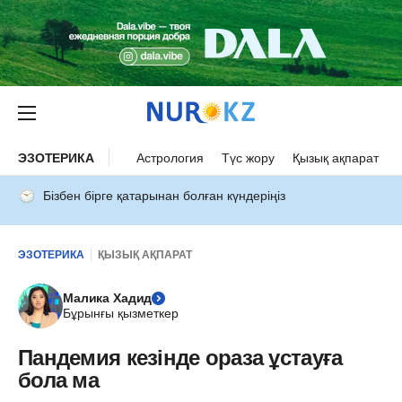
ЭЗОТЕРИКА
Астрология
Түс жору
Қызық ақпарат
Бізбен бірге қатарынан болған күндеріңіз
ЭЗОТЕРИКА
ҚЫЗЫҚ АҚПАРАТ
Малика Хадид
Бұрынғы қызметкер
Пандемия кезінде ораза ұстауға
бола ма