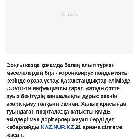
Соңғы кезде қоғамда белең алып тұрған
мәселелердің бірі - коронавирус пандемиясы
кезінде ораза ұстау. Қазақстандықтар елімізде
COVID-19 инфекциясы тарап жатқан сәтте
ауыз бекітудің қаншалықты дұрыс екенін
өзара қызу талқыға салған. Халық арасында
туындаған пікірталасқа қатысты ҚМДБ
өкілдері мен дәрігерлер жауап берді деп
хабарлайды
KAZ.NUR.KZ
31 арнаға сілтеме
жасап.