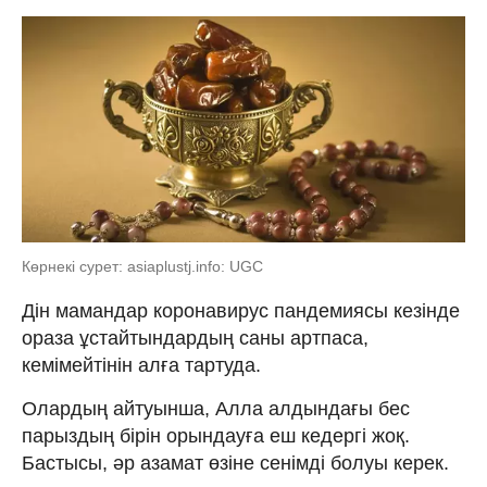
Көрнекі сурет: asiaplustj.infо: UGC
Дін мамандар коронавирус пандемиясы кезінде
ораза ұстайтындардың саны артпаса,
кемімейтінін алға тартуда.
Олардың айтуынша, Алла алдындағы бес
парыздың бірін орындауға еш кедергі жоқ.
Бастысы, әр азамат өзіне сенімді болуы керек.