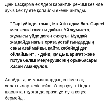
Діни басқарма өкілдері карантин режимі кезінде
ауыз бекіту өте қолайлы екенін айтады.
"Бәрі үйінде, тамақ істейтін адам бар. Сәресі
мен кешкі тамағы дайын. Үй жұмыста,
жұмысы үйде деген сияқты. Мұндай
жағдайда нағыз ораза ұстайтындардың
саны азаймайды, қайта көбейеді деп
ойлаймын" , - дейді ҚМДБ шариғат және
пәтуа бөлімі меңгерушісінің орынбасары
Хасан Аманқұлов.
Алайда, діни мамандардың сөзімен ақ
халаттылар келіспейді. Олар қауіпті індет
шарықтап тұрғанда ораза ұстауға кеңес
бермейді.