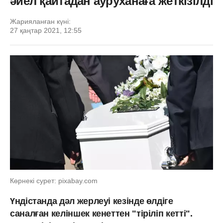
әйел қайтадан ауруханаға жеткізілді
Жарияланған күні:
27 қаңтар 2021, 12:55
Көрнекі сурет: pixabay.com
Үндістанда дәл жерлеуі кезінде өлдіге
саналған келіншек кенеттен "тіріліп кетті".