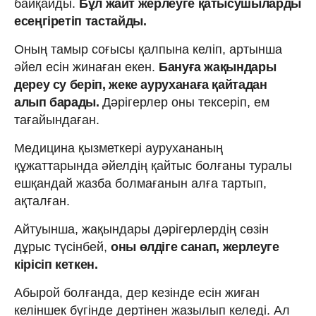
байқайды.
Бұл жайт жерлеуге қатысушыларды
есеңгіретіп тастайды.
Оның тамыр соғысы қалпына келіп, артынша
әйел есін жинаған екен.
Бануға жақындары
дереу су беріп, жеке ауруханаға қайтадан
алып барады.
Дәрігерлер оны тексеріп, ем
тағайындаған.
Медицина қызметкері аурухананың
құжаттарында әйелдің қайтыс болғаны туралы
ешқандай жазба болмағанын алға тартып,
ақталған.
Айтуынша, жақындары дәрігерлердің сөзін
дұрыс түсінбей,
оны өлдіге санап, жерлеуге
кірісіп кеткен.
Абырой болғанда, дер кезінде есін жиған
келіншек бүгінде дертінен жазылып келеді. Ал