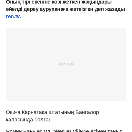
Оның тірі екеніне көзі жеткен жақындары
әйелді дереу ауруханаға жеткізген деп жазады
ren.tv.
Оқиға Карнатака штатының Бангалор
қаласында болған.
Ясмин Бану есімді әйел өз үйінде есінен танып