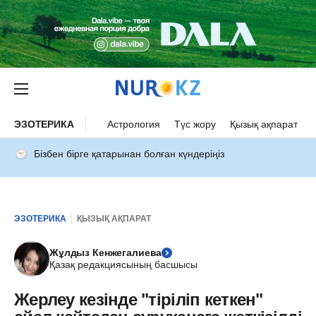
ЭЗОТЕРИКА
Астрология
Түс жору
Қызық ақпарат
Бізбен бірге қатарынан болған күндеріңіз
ЭЗОТЕРИКА
ҚЫЗЫҚ АҚПАРАТ
Жұлдыз Кенжегалиева
Қазақ редакциясының басшысы
Жерлеу кезінде "тіріліп кеткен"