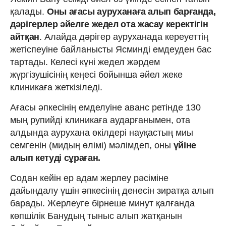
қалады.
Оны ағасы ауруханаға алып барғанда,
дәрігерлер әйелге жедел ота жасау керектігін
айтқан
. Алайда дәрігер ауруханада кереуеттің
жетіспеуіне байланысты Ясминді емдеуден бас
тартады. Келесі күні жедел жәрдем
жүргізушісінің кеңесі бойынша әйел жеке
клиникаға жеткізіледі.
Ағасы әпкесінің емделуіне аванс ретінде 130
мың рупийді клиникаға аударғанымен, ота
алдында аурухана өкілдері науқастың миы
семгенін (мидың өлімі) мәлімдеп, оны
үйіне
алып кетуді сұраған.
Содан кейін ер адам жерлеу рәсіміне
дайындалу үшін әпкесінің денесін зиратқа алып
барады. Жерлеуге бірнеше минут қалғанда
көпшілік Банудың тыныс алып жатқанын