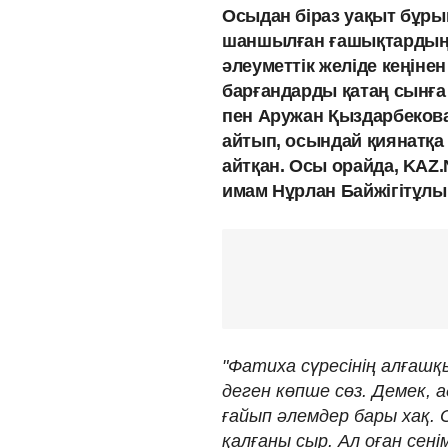
Осыдан біраз уақыт бұры
шаншылған ғашықтардың
әлеуметтік желіде кеңінен
барғандарды қатаң сынға 
пен Аружан Қыздарбекова 
айтып, осындай қиянатқа
айтқан. Осы орайда, KAZ
имам Нұрлан Байжігітұлыны
"Фатиха сүресінің алғашқ
деген көпше сөз. Демек,
ғайып әлемдер бары хақ. 
қалғаны сыр. Ал оған се