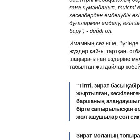
ғана күмәнданып, тиісті 
кеселдерден емделудің екі
дұғалармен емделу, екінш
бару", - дейді ол.
Имамның сөзінше, бүгінде 
жүздер қайғы тартқан, от
шаңырағынан өздеріне мүлд
табылған жағдайлар көбей
"Тіпті, зират басы қаб
жыртылған, кескіленге
баршаның алаңдаушылы
бірге сапырылысқан ем
жол ашушылар сол сиқы
Зират моланың топырағ