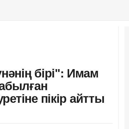
үнәнің бірі": Имам
табылған
ретіне пікір айтты