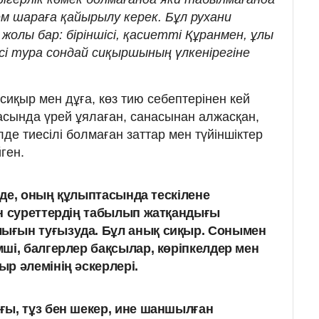
ем шараға қайырылу керек. Бұл рухани
 жолы бар: біріншісі, қасиетті Құранмен, ұлы
ісі тура сондай сиқыршының үлкенірегіне
сиқыр мен дұға, көз тию себептерінен кей
басында үрей ұялаған, санасынан алжасқан,
е тиесілі болмаған заттар мен түйіншіктер
ген.
ірде, оның құлыптасында тескілене
н суреттердің табылып жатқандығы
ғын туғызуда. Бұл анық сиқыр. Сонымен
ші, балгерлер бақсылар, көріпкелдер мен
р әлемінің әскерлері.
ы, тұз бен шекер, ине шаншылған