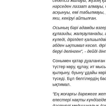
себепсіз жылауы, жүздің 
нәрседен ләззат алмауы, 
асқынуы, емі табылмауы, 
яки, кекіруі айтылған.
Осының бәрі адамды өзгерт
құлазиды, жалқауланады, 
күледі, дірілдеп қалшылда
әбден ықтимал кесел. Әрі 
беруі делінген", - дейді д
Сонымен қатар дуаланған 
түстер көру, құлау, ит мысы
қылқыну, буыну ұдайы көріні
түседі. Бұл белгілердің б
ықтимал.
"Ең жоғарғы дәрежеге же
елестері нақты күндізгідей
дәстүрлі медициналық дәр