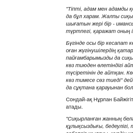
"Тіпті, адам мен адамды қ
да бұл харам. Жалпы сиқы
шығатын жері бір - иман
түртпегі, қаражат оның і
Бүгінде осы бір кесапат 
оған жүгінушілердің қатар
пайғамбарымызды да сиқыр
көз тиюден өлетіндігі ай
түсіретінін де айтқан. Кө
көз тимесе сөз тиеді" дей
да сұқтана қарауынан бола
Сондай-ақ Нұрлан Байжігі
атады.
"Сиқырланған жанның белг
құлықсыздығы, бедеулігі, 