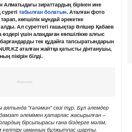
н Алматыдағы зираттардың бірінен ине
 суреті
табылған болатын
. Аталған фото
 тарап, көпшілік мұндай әрекетке
алды. Ал суреттегі ғашықтар Әлішер Қабаев
өздері үшін алаңдаған көпшілікке алғыс
 барғандарды тек құдайға тапсыратындарын
.NUR.KZ аталған жайтқа қатысты дінтанушы,
ң пікірін білді.
ы аятында "ғәләмин" сөзі тұр. Бұл әлемдер
 адамзат әлемімен қатарлас жасырылған –
Олардың бірсыпырасы ғана біздерге мәлім,
нім келтіру иманның бұлжытпас шарты.