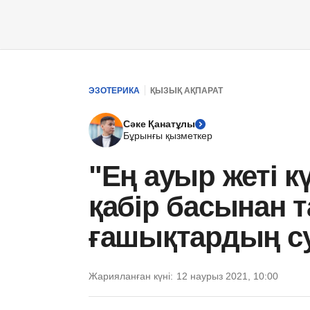
ЭЗОТЕРИКА
ҚЫЗЫҚ АҚПАРАТ
Сәке Қанатұлы
Бұрынғы қызметкер
"Ең ауыр жеті к
қабір басынан 
ғашықтардың су
Жарияланған күні:
12 наурыз 2021, 10:00