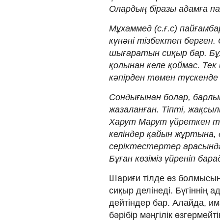
Олардың біразы адамға пай
Мұхаммед (с.ғ.с) пайғамба
күнәні тізбектеп берген
шығаратын сиқыр бар. Б
қолынан келе қоймас. Тек
кәпірден төмен түскенде
Сондығынан болар, барлы
жазаланған. Тіпті, жақс
Харут Марут үйреткен т
келіндер қайын жұртына, до
серіктестертер арасында
Бұған көзіміз үйреніп бара
Шариғи тілде өз болмысын
сиқыр делінеді. Бүгіннің а
дейтіндер бар. Алайда, им
бәрібір мәңгілік өзгермейт