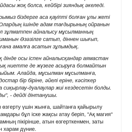
дасы жоқ болса, кейбірі зияндық әкеледі.
рымыз біздерге аса қауіпті болған ұлы жеті
. Олардың ішінде адам тағдырының ойранын
ұл зұлматпен айналысу мұсылманның
 иманын Әзәзілге сатып, діннен шығып,
 ғана амалға асатын зұлымдық.
қ дінде осы іспен айналысқандар аямастан
ылық ниетте де жүзеге асыруға болмайтын
ыйым. Алайда, мұсылман мұсылманға,
стар бір біріне, әйелі еріне, кәсіпкер
 сиқырлау-дуалаулар жиі кездесетін болды.
ды", - дейді дінтанушы.
 өзгерту үшін жынға, шайтанға қайырылу
дамдары бұл іске жақсы атау беріп, "Ақ магия"
амның пікірінше, атын өзгерткенмен, заты
ін харам дүние.