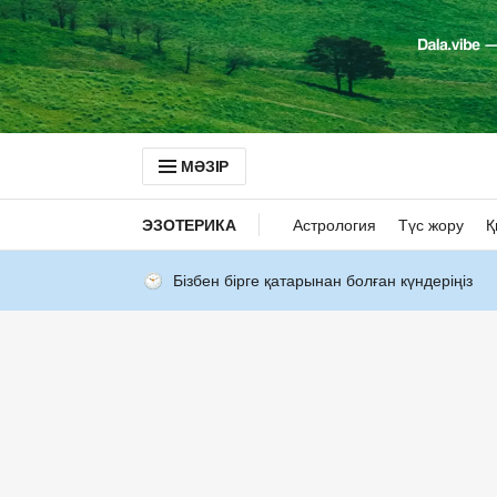
МӘЗІР
ЭЗОТЕРИКА
Астрология
Түс жору
Қ
Бізбен бірге қатарынан болған күндеріңіз