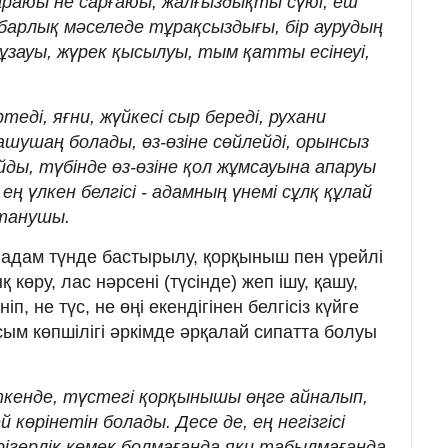
қараюы не сарғаюы, жалғыздықты сүюі, еш
барлық мәселеде тұрақсыздығы, бір аурудың
ұзауы, жүрек қысылуы, тым қатты есінеуі,
еді, яғни, жүйкесі сыр береді, рухани
ашушаң болады, өз-өзіне сөйлейді, орынсыз
йды, түбінде өз-өзіне қол жұмсауына апаруы
ең үлкен белгісі - адамның үнемі сұлқ құлай
інтанушы.
адам түнде бастырылу, қорқыныш пен үрейлі
қ көру, лас нәрсені (түсінде) жеп ішу, қашу,
п, не түс, не өңі екендігінен белгісіз күйге
асым көпшілігі әркімде әрқалай сипатта болуы
ткенде, түстегі қорқынышы өңге айналып,
 көрінетін болады. Десе де, ең негізгісі
ігерлік көмек болмағанда яки табылмағанда