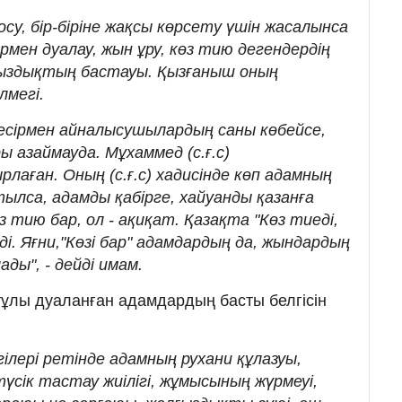
осу, бір-біріне жақсы көрсету үшін жасалынса
рмен дуалау, жын ұру, көз тию дегендердің
сыздықтың бастауы. Қызғаныш оның
лмегі.
кесірмен айналысушылардың саны көбейсе,
ы азаймауда. Мұхаммед (с.ғ.с)
лаған. Оның (с.ғ.с) хадисінде көп адамның
тылса, адамды қабірге, хайуанды қазанға
з тию бар, ол - ақиқат. Қазақта "Көз тиеді,
ді. Яғни,"Көзі бар" адамдардың да, жындардың
ды", - дейді имам.
тұлы дуаланған адамдардың басты белгісін
ілері ретінде адамның рухани құлазуы,
түсік тастау жиілігі, жұмысының жүрмеуі,