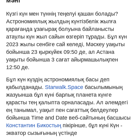
мәні
Күзгі күн мен түннің теңелуі қашан болады?
Астрономиялық жылдың күнтізбелік жылға
қарағанда ұзағырақ болуына байланысты
атаулы күн жыл сайын өзгеріп тұрады. Бұл күн
2023 жылы сенбіге сай келеді, Мәскеу уақыты
бойынша 23 қыркүйек 09:50 де, ал Астана
уақыты бойынша 3 сағат айырмашылықпен
12:50 де.
Бұл күн күздің астрономиялық басы деп
қабылданады.
Starwalk.Space
басылымының
жазуынша бұл күні барлық планета күнге
қарасты тең қалыпта орналасады. Ал әлемдегі
ең танымал, уақыт пен сағаттық белдеулер
бойынша Тime and Date веб-сайтының басшысы
Константин
Бикостың
пікірінше, бұл күні Күн -
экватор сызығының үстінде