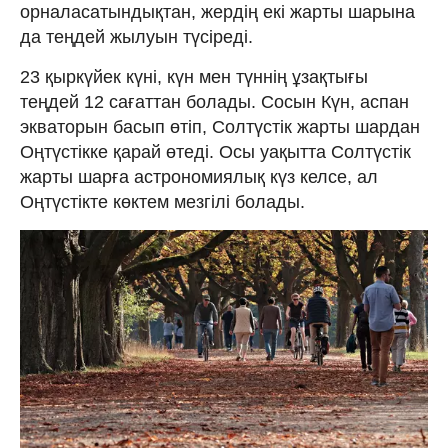
орналасатындықтан, жердің екі жарты шарына
да теңдей жылуын түсіреді.
23 қыркүйек күні, күн мен түннің ұзақтығы
теңдей 12 сағаттан болады. Сосын Күн, аспан
экваторын басып өтіп, Солтүстік жарты шардан
Оңтүстікке қарай өтеді. Осы уақытта Солтүстік
жарты шарға астрономиялық күз келсе, ал
Оңтүстікте көктем мезгілі болады.