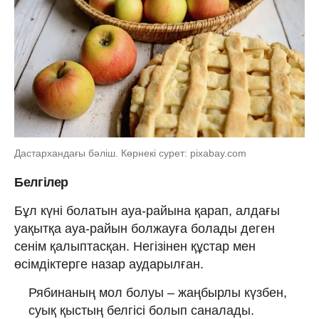
Дастархандағы бәліш. Көрнекі сурет: pixabay.com
Белгілер
Бұл күні болатын ауа-райына қарап, алдағы
уақытқа ауа-райын болжауға болады деген
сенім қалыптасқан. Негізінен құстар мен
өсімдіктерге назар аударылған.
Рябинаның мол болуы – жаңбырлы күзбен,
суық қыстың белгісі болып саналады.