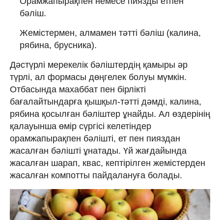
Орамжапырақпен немесе пиязды етпен
бәліш.
Жемістермен, алмамен тәтті бәліш (калина,
рябина, брусника).
Дәстүрлі мерекелік бәліштердің қамыры әр
түрлі, ал формасы дөңгелек болуы мүмкін.
Отбасында махаббат пен бірлікті
бағалайтындарға қышқыл-тәтті дәмді, калина,
рябина қосылған бәліштер ұнайды. Ал өздерінің
қалауынша өмір сүргісі келетіндер
орамжапырақпен бәлішті, ет пен пияздан
жасалған бәлішті ұнатады. Үй жағдайында
жасалған шарап, квас, кептірілген жемістерден
жасалған компотты пайдалануға болады.