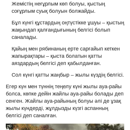
Жемістің неғұрлым көп болуы, қыстың
соғұрлым суық болуын болжайды.
Бұл күнгі құстардың оңтүстікке ұшуы – қыстың
жақындап қалғандығының белгісі болып
саналады.
Қайың мен рябинаның ерте сарғайып кеткен
жапырақтары – қыста болатын қатты
аяздардың белгісі деп қабылданған.
Сол күнгі қатты жаңбыр – жылы күздің белгісі.
Егер күн мен түннің теңелу күні жылы ауа-райы
болса, көпке дейін жайлы ауа-райы болады деп
сенген. Жайлы ауа-райының болуы әлі де ұзақ
жылы күндерді, жұлдызды күзгі аспанның
белгісі деп саналған.