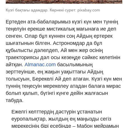
Күзгі бақтағы адамдар. Көрнекі сурет: pixabay.com
Ертеден ата-бабаларымыз күзгі күн мен түннің
теңелуін ерекше мистикалық мағынаға ие деп
сенген. Олар бұл күннен соң Айдың ертерек
шығатынын білген. Астрономдар да бұл
құбылысты дәлелдеп, Ай мен жер осінің
траекториясы дәл осы кезеңде сәйкес келетінін
айтқан.
Almanac.com
басылымының
зерттеуінше, ең жақын уақыттағы Айдың
толысуын, Берекелі Ай деп атаған. Күзгі күн мен
түннің теңесуін мерекелеу атадан балаға мирас
болып қалып, бүгінгі күнге дейін жалғасын
табуда.
Ежелгі келттердің дәстүрін ұстанатын
еуропалықтар, жылдың ең маңызды сегіз
мерекесінің бірі есебінде – Мабон мейрамын