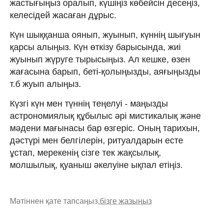
жастығыңыз оралып, күшіңіз көбейсін десеңіз,
келесідей жасаған дұрыс.
Күн шыққанша оянып, жуынып, күннің шығуын
қарсы алыңыз. Күн өткізу барысында, жиі
жуынып жүруге тырысыңыз. Ал кешке, өзен
жағасына барып, беті-қолыңызды, аяғыңызды
т.б жуып алыңыз.
Күзгі күн мен түннің теңелуі - маңызды
астрономиялық құбылыс әрі мистикалық және
мәдени мағынасы бар өзгеріс. Оның тарихын,
дәстүрі мен белгілерін, ритуалдарын есте
ұстап, мерекенің сізге тек жақсылық,
молшылық, қуаныш әкелуіне ықпал етіңіз.
Мәтіннен қате тапсаңыз,
бізге жазыңыз