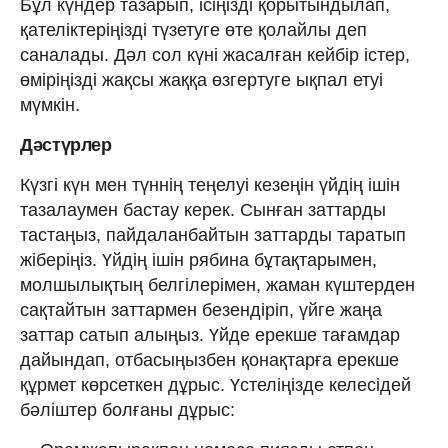
Бұл күндер тазарып, ісіңізді қорытындылап,
қателіктеріңізді түзетуге өте қолайлы деп
саналады. Дәл сол күні жасалған кейбір істер,
өміріңізді жақсы жаққа өзгертуге ықпал етуі
мүмкін.
Дәстүрлер
Күзгі күн мен түннің теңелуі кезеңін үйдің ішін
тазалаумен бастау керек. Сынған заттарды
тастаңыз, пайдаланбайтын заттарды таратып
жіберіңіз. Үйдің ішін рябина бұтақтарымен,
молшылықтың белгілерімен, жаман күштерден
сақтайтын заттармен безендіріп, үйге жаңа
заттар сатып алыңыз. Үйде ерекше тағамдар
дайындап, отбасыңызбен қонақтарға ерекше
құрмет көрсеткен дұрыс. Үстеліңізде келесідей
бәліштер болғаны дұрыс: