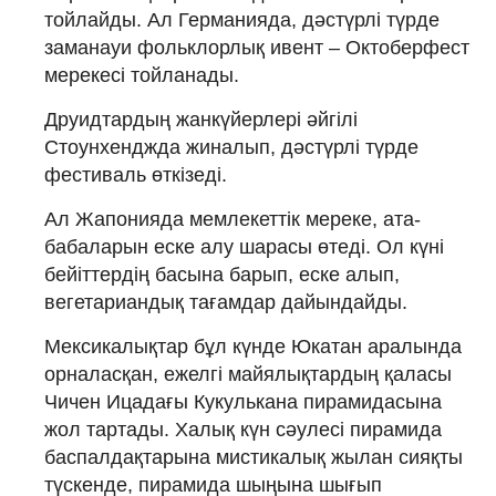
тойлайды. Ал Германияда, дәстүрлі түрде
заманауи фольклорлық ивент – Октоберфест
мерекесі тойланады.
Друидтардың жанкүйерлері әйгілі
Стоунхенджда жиналып, дәстүрлі түрде
фестиваль өткізеді.
Ал Жапонияда мемлекеттік мереке, ата-
бабаларын еске алу шарасы өтеді. Ол күні
бейіттердің басына барып, еске алып,
вегетариандық тағамдар дайындайды.
Мексикалықтар бұл күнде Юкатан аралында
орналасқан, ежелгі майялықтардың қаласы
Чичен Ицадағы Кукулькана пирамидасына
жол тартады. Халық күн сәулесі пирамида
баспалдақтарына мистикалық жылан сияқты
түскенде, пирамида шыңына шығып