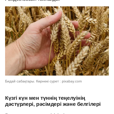
Бидай сабақтары. Көрнекі сурет : pixabay.com
Күзгі күн мен түннің теңелуінің
дәстүрлері, рәсімдері және белгілері