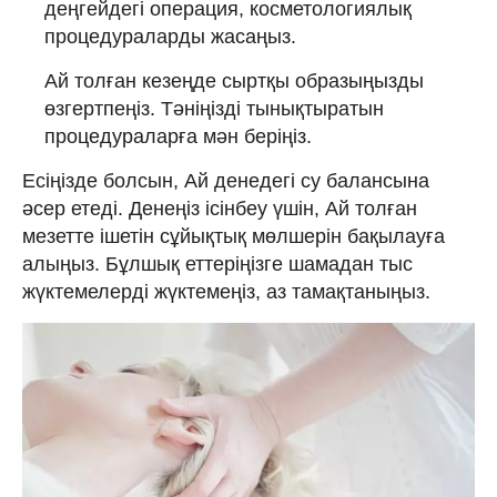
деңгейдегі операция, косметологиялық
процедураларды жасаңыз.
Ай толған кезеңде сыртқы образыңызды
өзгертпеңіз. Тәніңізді тынықтыратын
процедураларға мән беріңіз.
Есіңізде болсын, Ай денедегі су балансына
әсер етеді. Денеңіз ісінбеу үшін, Ай толған
мезетте ішетін сұйықтық мөлшерін бақылауға
алыңыз. Бұлшық еттеріңізге шамадан тыс
жүктемелерді жүктемеңіз, аз тамақтаныңыз.