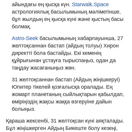
айындағы ең қысқа күн.
Starwalk.Space
астрологиялық басылымының мәліметінше,
бұл жылдың ең қысқа күні және қыстың басы
болмақ.
Astro-Seek
басылымының хабарлауынша, 27
желтоқсаннан бастап (айдың толуы) Хирон
директті бола бастайды. Екі кеменің
құйрығынан ұстауға тырыспаңыз, одан да
таңдау жасағаныңыз жөн.
31 желтоқсаннан бастап (Айдың жіңішкеруі)
Юпитер тікелей қозғалысқа оралады. Ең
жомарт планетаның сыйлықтарын қабылдап,
өміріңіздің жақсы жаққа өзгеруіне дайын
болыңыз.
Қараша жексенбі, 31 желтоқсан күні аяқталады.
Бұл жіңішкерген Айдың Бикеште болу кезеңі,