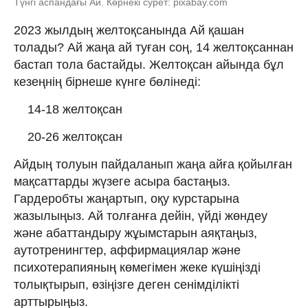
Түнгі аспандағы Ай. Көрнекі сурет: pixabay.com
2023 жылдың желтоқсанында Ай қашан
толады? Ай жаңа ай туған соң, 14 желтоқсаннан
бастап тола бастайды. Желтоқсан айында бұл
кезеңнің бірнеше күнге бөлінеді:
14-18 желтоқсан
20-26 желтоқсан
Айдың толуын пайдаланып жаңа айға қойылған
мақсаттарды жүзеге асыра бастаңыз.
Гардеробты жаңартып, оқу курстарына
жазылыңыз. Ай толғанға дейін, үйді жөндеу
және абаттандыру жұымстарын аяқтаңыз,
аутотренингтер, аффирмациялар және
психотерапияның көмегімен жеке күшіңізді
толықтырып, өзіңізге деген сенімділікті
арттырыңыз.