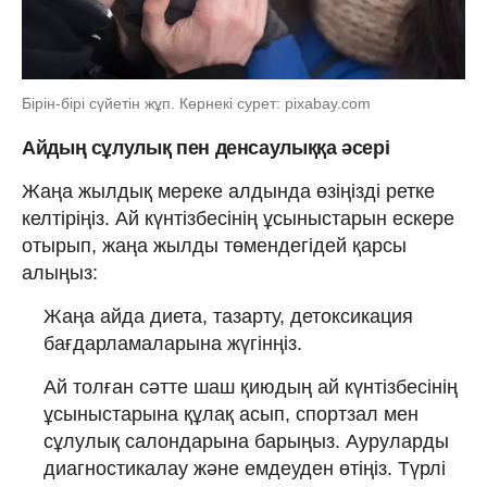
Бірін-бірі сүйетін жұп. Көрнекі сурет: pixabay.com
Айдың сұлулық пен денсаулыққа әсері
Жаңа жылдық мереке алдында өзіңізді ретке
келтіріңіз. Ай күнтізбесінің ұсыныстарын ескере
отырып, жаңа жылды төмендегідей қарсы
алыңыз:
Жаңа айда диета, тазарту, детоксикация
бағдарламаларына жүгінңіз.
Ай толған сәтте шаш қиюдың ай күнтізбесінің
ұсыныстарына құлақ асып, спортзал мен
сұлулық салондарына барыңыз. Ауруларды
диагностикалау және емдеуден өтіңіз. Түрлі