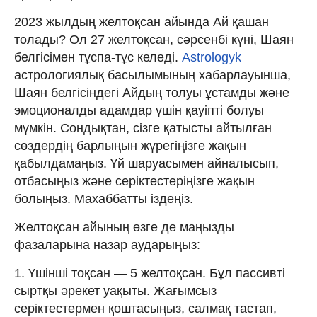
2023 жылдың желтоқсан айында Ай қашан
толады? Ол 27 желтоқсан, сәрсенбі күні, Шаян
белгісімен тұспа-тұс келеді.
Astrologyk
астрологиялық басылымының хабарлауынша,
Шаян белгісіндегі Айдың толуы ұстамды және
эмоционалды адамдар үшін қауіпті болуы
мүмкін. Сондықтан, сізге қатысты айтылған
сөздердің барлыңын жүрегіңізге жақын
қабылдамаңыз. Үй шаруасымен айналысып,
отбасыңыз және серіктестеріңізге жақын
болыңыз. Махаббатты іздеңіз.
Желтоқсан айының өзге де маңызды
фазаларына назар аударыңыз:
1. Үшінші тоқсан — 5 желтоқсан. Бұл пассивті
сыртқы әрекет уақыты. Жағымсыз
серіктестермен қоштасыңыз, салмақ тастап,