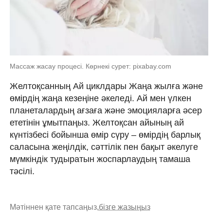
Массаж жасау процесі. Көрнекі сурет: pixabay.com
Желтоқсанның Ай циклдары Жаңа жылға және
өмірдің жаңа кезеңіне әкеледі. Ай мен үлкен
планеталардың ағзаға және эмоцияларға әсер
ететінін ұмытпаңыз. Желтоқсан айының ай
күнтізбесі бойынша өмір сүру – өмірдің барлық
саласына жеңілдік, сәттілік пен бақыт әкелуге
мүмкіндік тудыратын жоспарлаудың тамаша
тәсілі.
Мәтіннен қате тапсаңыз,
бізге жазыңыз