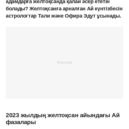
адамдарға желтоқсанда қалай әсер ететін
болады? Желтоқсанға арналған Ай күнтізбесін
астрологтар Тали және Офира Эдут ұсынады.
2023 жылдың желтоқсан айындағы Ай
фазалары