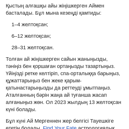
Қыстың алғашқы айы жіңішкерген Аймен
басталады. Бұл мына кезеңді қамтиды:
1–4 желтоқсан;
6–12 желтоқсан;
28–31 желтоқсан.
Толған ай жіңішкерген сайын жаныңызды,
тәніңіз бен қоршаған ортаңызды тазартыңыз.
Үйіңізді ретке келтіріп, спа-орталыққа барыңыз,
құжаттарыңыз бен жеке қарым-
қатынастарыңызды да реттеуді ұмытпаңыз.
Аталғанның бәрін жаңа ай туғанша жасап
алғаныңыз жөн. Ол 2023 жылдың 13 желтоқсан
күні болады.
Бұл күні Ай Мергеннен жер белгісі Тауешкіге
өтетін болады.
Find Your Fate
астрологиялық