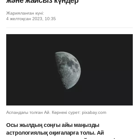
және жайсыз күндер
Жарияланған күні:
4 желтоқсан 2023, 10:35
Аспандағы толған Ай. Көрнекі сурет: pixabay.com
Осы жылдың соңғы айы маңызды
астрологиялық оқиғаларға толы. Ай