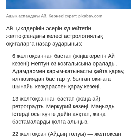
Ашық аспандағы Ай. Көрнекі сурет: pixabay.com
Ай циклдерінің әсерін күшейтетін
желтоқсандағы келесі астрологиялық
оқиғаларға назар аударыңыз:
6 желтоқсаннан бастап (жіңішкеретін Ай
кезеңі) Нептун өз қозғалысына оралады.
Адамдармен қарым-қатынасты қайта қарау,
иллюзиядан бас тарту, болған оқиғаға
шынайы көзқараспен қарау кезеңі.
13 желтоқсаннан бастап (жаңа ай)
ретроградты Меркурий кезеңі. Маңызды
істерді осы күнге дейін аяқтап, жаңа
бастамаларды қолға алыңыз.
22 желтоқсан (Айдың толуы) — желтоқсан