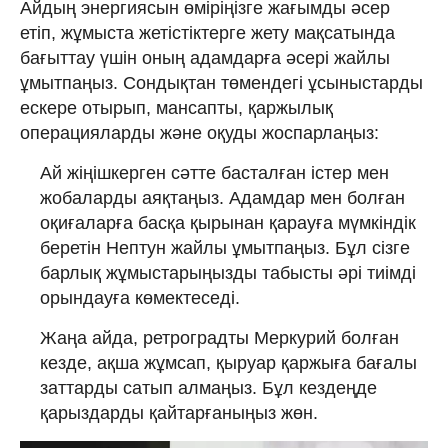
Айдың энергиясын өміріңізге жағымды әсер
етіп, жұмыста жетістіктерге жету мақсатында
бағыттау үшін оның адамдарға әсері жайлы
ұмытпаңыз. Сондықтан төмендегі ұсыныстарды
ескере отырып, мансапты, қаржылық
операцияларды және оқуды жоспарлаңыз:
Ай жіңішкерген сәтте басталған істер мен
жобаларды аяқтаңыз. Адамдар мен болған
оқиғаларға басқа қырынан қарауға мүмкіндік
беретін Нептун жайлы ұмытпаңыз. Бұл сізге
барлық жұмыстарыңызды табысты әрі тиімді
орындауға көмектеседі.
Жаңа айда, ретроградты Меркурий болған
кезде, ақша жұмсап, қыруар қаржыға бағалы
заттарды сатып алмаңыз. Бұл кездеңде
қарыздарды қайтарғаныңыз жөн.