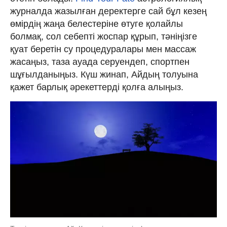
журналда жазылған деректерге сай бұл кезең
өмірдің жаңа белестеріне өтуге қолайлы
болмақ, сол себепті жоспар құрып, тәніңізге
қуат беретін су процедуралары мен массаж
жасаңыз, таза ауада серуендеп, спортпен
шұғылданыңыз. Күш жинап, Айдың толуына
қажет барлық әрекеттерді қолға алыңыз.