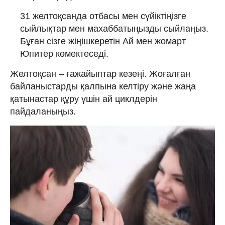
31 желтоқсанда отбасы мен сүйіктіңізге
сыйлықтар мен махаббатыңызды сыйлаңыз.
Бұған сізге жіңішкеретін Ай мен жомарт
Юпитер көмектеседі.
Желтоқсан – ғажайыптар кезеңі. Жоғалған
байланыстарды қалпына келтіру және жаңа
қатынастар құру үшін ай циклдерін
пайдаланыңыз.