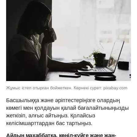
Жұмыс істеп отырған бойжеткен. Көрнекі сурет: pixabay.com
Басшылыққа және әріптестеріңізге олардың
көмегі мен қолдауын қалай бағалайтыныңызды
жеткізіп, алғыс айтыңыз. Қолайсыз
келісімшарттардан бас тартыңыз.
Айдың махаббатқа, көңіл-күйге және жан-