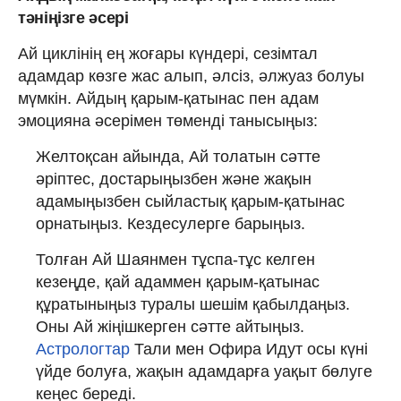
тәніңізге әсері
Ай циклінің ең жоғары күндері, сезімтал
адамдар көзге жас алып, әлсіз, әлжуаз болуы
мүмкін. Айдың қарым-қатынас пен адам
эмоцияна әсерімен төменді танысыңыз:
Желтоқсан айында, Ай толатын сәтте
әріптес, достарыңызбен және жақын
адамыңызбен сыйластық қарым-қатынас
орнатыңыз. Кездесулерге барыңыз.
Толған Ай Шаянмен тұспа-тұс келген
кезеңде, қай адаммен қарым-қатынас
құратыныңыз туралы шешім қабылдаңыз.
Оны Ай жіңішкерген сәтте айтыңыз.
Астрологтар
Тали мен Офира Идут осы күні
үйде болуға, жақын адамдарға уақыт бөлуге
кеңес береді.