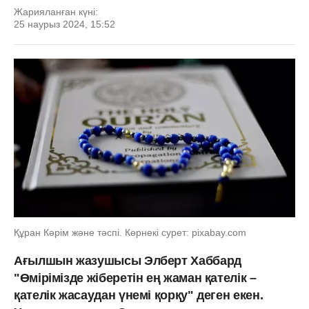
Жарияланған күні:
25 наурыз 2024, 15:52
Құран Кәрім және тәспі. Көрнекі сурет: pixabay.com
Ағылшын жазушысы Элберт Хаббард
"Өмірімізде жіберетін ең жаман қателік –
қателік жасаудан үнемі қорқу" деген екен.