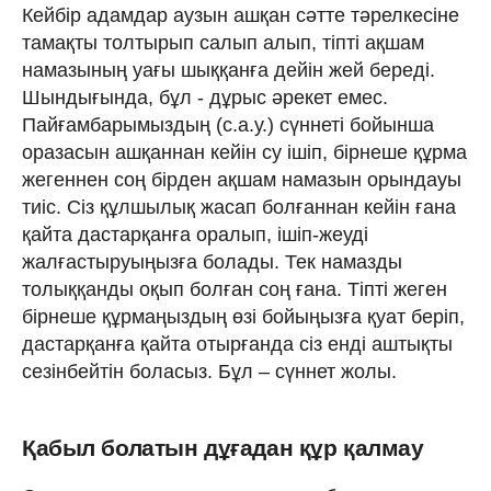
Кейбір адамдар аузын ашқан сәтте тәрелкесіне
тамақты толтырып салып алып, тіпті ақшам
намазының уағы шыққанға дейін жей береді.
Шындығында, бұл - дұрыс әрекет емес.
Пайғамбарымыздың (с.а.у.) сүннеті бойынша
оразасын ашқаннан кейін су ішіп, бірнеше құрма
жегеннен соң бірден ақшам намазын орындауы
тиіс. Сіз құлшылық жасап болғаннан кейін ғана
қайта дастарқанға оралып, ішіп-жеуді
жалғастыруыңызға болады. Тек намазды
толыққанды оқып болған соң ғана. Тіпті жеген
бірнеше құрмаңыздың өзі бойыңызға қуат беріп,
дастарқанға қайта отырғанда сіз енді аштықты
сезінбейтін боласыз. Бұл – сүннет жолы.
Қабыл болатын дұғадан құр қалмау