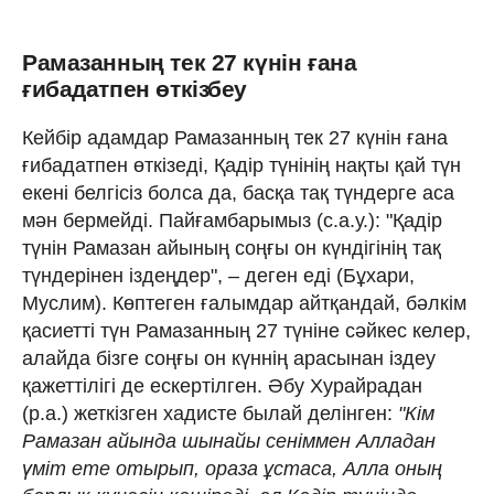
Рамазанның тек 27 күнін ғана
ғибадатпен өткізбеу
Кейбір адамдар Рамазанның тек 27 күнін ғана
ғибадатпен өткізеді, Қадір түнінің нақты қай түн
екені белгісіз болса да, басқа тақ түндерге аса
мән бермейді. Пайғамбарымыз (с.а.у.): "Қадір
түнін Рамазан айының соңғы он күндігінің тақ
түндерінен іздеңдер", – деген еді (Бұхари,
Муслим). Көптеген ғалымдар айтқандай, бәлкім
қасиетті түн Рамазанның 27 түніне сәйкес келер,
алайда бізге соңғы он күннің арасынан іздеу
қажеттілігі де ескертілген. Әбу Хурайрадан
(р.а.) жеткізген хадисте былай делінген:
"Кім
Рамазан айында шынайы сеніммен Алладан
үміт ете отырып, ораза ұстаса, Алла оның