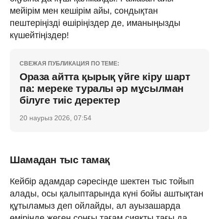
мейірім мен кешірім айы, сондықтан
пештеріңізді өшіріңіздер де, иманыңызды
күшейтіңіздер!
СВЕЖАЯ ПУБЛИКАЦИЯ ПО ТЕМЕ:
Ораза айтта қырық үйге кіру шарт
па: мереке туралы әр мұсылман
білуге тиіс деректер
20 наурыз 2026, 07:54
Шамадан тыс тамақ
Кейбір адамдар сәресінде шектен тыс тойып
алады, осы қалыптарында күні бойы аштықтан
құтыламыз деп ойлайды, ал ауызашарда
өмірінде жеген соңғы тағам сияқты тағы да