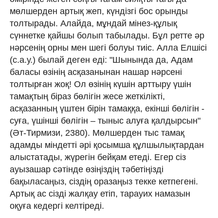
мөлшерден артық жеп, күндізгі бос орынды
толтырады. Алайда, мұндай мінез-құлық
сүннетке қайшы болып табылады. Бұл ретте әр
нәрсенің орны мен шегі болуы тиіс. Алла Елшісі
(с.а.у.) былай деген еді: "Шынында да, Адам
баласы өзінің асқазанынан нашар нәрсені
толтырған жоқ! Ол өзінің күшін арттыру үшін
тамақтың біраз бөлігін жесе жеткілікті,
асқазанның үштен бірін тамаққа, екінші бөлігін -
суға, үшінші бөлігін – тыныс алуға қалдырсын"
(Әт-Тирмизи, 2380). Мөлшерден тыс тамақ
адамды міндетті әрі қосымша құлшылықтардан
алыстатады, жүрегін бейқам етеді. Егер сіз
ауызашар сәтінде өзіңіздің тәбетіңізді
бақыласаңыз, сіздің оразаңыз текке кетпегені.
Артық ас сізді жалқау етіп, тарауих намазын
оқуға кедергі келтіреді.