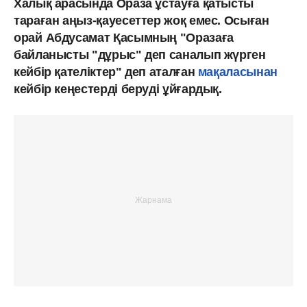
Халық арасында Ораза ұстауға қатысты
тараған аңыз-қауесеттер жоқ емес. Осыған
орай
Абдусамат Қасымның "Оразаға
байланысты "дұрыс" деп саналып жүрген
кейбір қателіктер" деп аталған
мақаласынан
кейбір кеңестерді беруді ұйғардық.