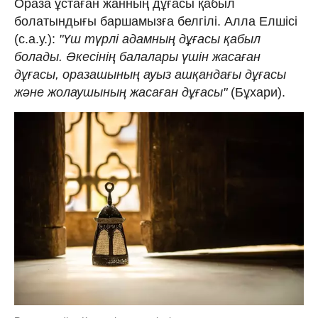
Ораза ұстаған жанның дұғасы қабыл
болатындығы баршамызға белгілі. Алла Елшісі
(с.а.у.):
"Үш түрлі адамның дұғасы қабыл
болады. Әкесінің балалары үшін жасаған
дұғасы, оразашының ауыз ашқандағы дұғасы
және жолаушының жасаған дұғасы"
(Бұхари).