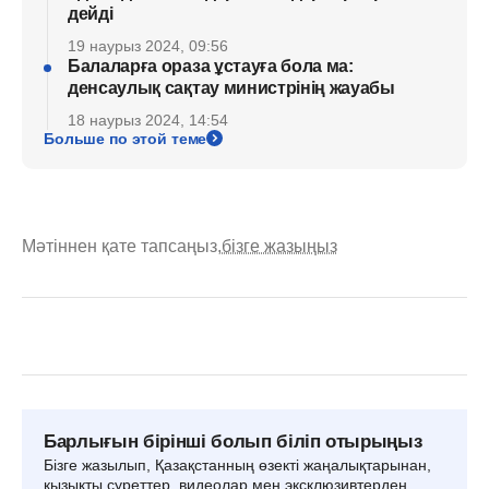
дейді
19 наурыз 2024, 09:56
Балаларға ораза ұстауға бола ма:
денсаулық сақтау министрінің жауабы
18 наурыз 2024, 14:54
Больше по этой теме
Мәтіннен қате тапсаңыз,
бізге жазыңыз
Барлығын бірінші болып біліп отырыңыз
Бізге жазылып, Қазақстанның өзекті жаңалықтарынан,
қызықты суреттер, видеолар мен эксклюзивтерден