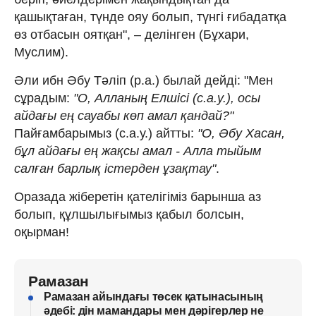
қашықтаған, түнде ояу болып, түнгі ғибадатқа
өз отбасын оятқан", – делінген (Бұхари,
Муслим).
Әли ибн Әбу Тәліп (р.а.) былай дейді: "Мен
сұрадым:
"О, Алланың Елшісі (с.а.у.), осы
айдағы ең сауабы көп амал қандай?"
Пайғамбарымыз (с.а.у.) айтты:
"О, Әбу Хасан,
бұл айдағы ең жақсы амал - Алла тыйым
салған барлық істерден ұзақтау"
.
Оразада жіберетін қателігіміз барынша аз
болып, құлшылығымыз қабыл болсын,
оқырман!
Рамазан
Рамазан айындағы төсек қатынасының
әдебі: дін мамандары мен дәрігерлер не