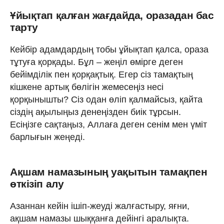
Ұйықтап қалған жағдайда, оразадан бас
тарту
Кейбір адамдардың тобы ұйықтап қалса, ораза
тұтуға қорқады. Бұл – жеңіл өмірге деген
бейімділік пен қорқақтық. Егер сіз тамақтың
кішкене артық бөлігін жемесеңіз несі
қорқынышты? Сіз одан өліп қалмайсыз, қайта
сіздің ақылыңыз денеңізден биік тұрсын.
Есіңізге сақтаңыз, Аллаға деген сенім мен үміт
барлығын жеңеді.
Ақшам намазының уақытын тамақпен
өткізіп алу
Азаннан кейін ішіп-жеуді жалғастыру, яғни,
ақшам намазы шыққанға дейінгі аралықта.