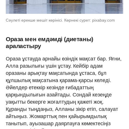
Сәулеті ерекше мешіт көрінісі. Көрнекі сурет: pixabay.com
Ораза мен емдәмді (диетаны)
араластыру
Ораза ұстауда арнайы өзіндік мақсат бар. Яғни,
Алла разылығы үшін ұстау. Кейбір адам
оразаны арықтау мақсатында ұстаса, бұл
құлшылық мақсатына қарама-қарсы келеді.
Әйелдер етеккір кезінде ғибадаттың
қарқындылығын азайтады. Сондай кезеңде
уақытты бекерге жоғалтудың қажеті жоқ.
Құранды тыңдаңыз, Алланы зікір етіп, салауат
айтыңыз. Жомарттық пен қайырымдылық
танытып, ауызашар даярлауға көмектесіңіз