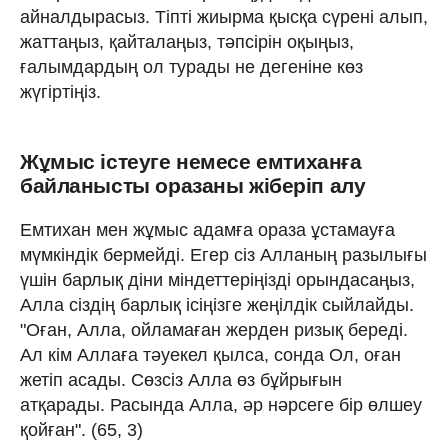
айналдырасыз. Тіпті жиырма қысқа сүрені алып,
жаттаңыз, қайталаңыз, тәпсірін оқыңыз,
ғалымдардың ол турады не дегеніне көз
жүгіртіңіз.
Жұмыс істеуге немесе емтиханға
байланысты оразаны жіберіп алу
Емтихан мен жұмыс адамға ораза ұстамауға
мүмкіндік бермейді. Егер сіз Алланың разылығы
үшін барлық діни міндеттеріңізді орындасаңыз,
Алла сіздің барлық ісіңізге жеңілдік сыйлайды.
"Оған, Алла, ойламаған жерден ризық береді.
Ал кім Аллаға тәуекел қылса, сонда Ол, оған
жетіп асады. Сөзсіз Алла өз бұйрығын
атқарады. Расында Алла, әр нәрсеге бір өлшеу
қойған". (65, 3)