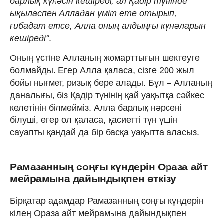
барлық күнәсін кешіреді, ал Қадір түнінде
ықыласпен Алладан үміт ете отырып,
ғибадат етсе, Алла оның алдыңғы күнәларын
кешіреді"
.
Оның үстіне Алланың жомарттығын шектеуге
болмайды. Егер Алла қаласа, сізге 200 жыл
бойы нығмет, ризық бере алады. Бұл – Алланың
даналығы, біз Қадір түнінің қай уақытқа сәйкес
келетінін білмейміз, Алла барлық нәрсені
білуші, егер ол қаласа, қасиетті түн үшін
сауапты қандай да бір басқа уақытта аласыз.
Рамазанның соңғы күндерін Ораза айт
мейрамына дайындықпен өткізу
Бірқатар адамдар Рамазанның соңғы күндерін
кілең Ораза айт мейрамына дайындықпен