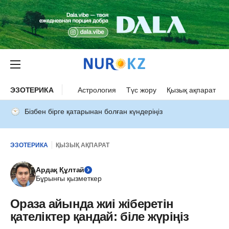
ЭЗОТЕРИКА
Астрология
Түс жору
Қызық ақпарат
Бізбен бірге қатарынан болған күндеріңіз
ЭЗОТЕРИКА
ҚЫЗЫҚ АҚПАРАТ
Ардақ Құлтай
Бұрынғы қызметкер
Ораза айында жиі жіберетін
қателіктер қандай: біле жүріңіз