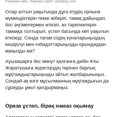
Рамазан айы. Көрнекі сурет: pixabay.com
Олар алтын уақытында дұға етудің орнына
мүмкіндіктерін текке жіберіп, тамақ дайындап,
бос әңгімелермен өткізіп, өз тәрелкелерін
тамаққа толтырып, үстел басында көп уақытын
өткізеді. Сонда тағам сіздің күнәларыңыздың
кешірілуі мен ғибадаттарыңызды орындаудан
маңызды ма?
Ауызашарға бес минут қалғанға дейін Ұлы
Жаратушыға жүрегіңіздің төрінен барлық
мұқтаждықтарыңызды айтып жалбарыныңыз.
Сондай-ақ өзге мұсылманның мұқтаждығын да
сұрауды ұмыт қалдырмаңыз.
Ораза ұстап, бірақ намаз оқымау