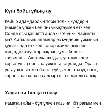
Күні бойы ұйықтау
Кейбір адамдардың тобы толық күндерін
(немесе үлкен бөлігін) ұйықтаумен өткізеді.
Сонда осы қасиетті айда бізге ұйқы лайықты
ма? Айтылмыш адамдар өз күндерін ұйқының
құшағында өткізеді, олар жайлылық пен
жеңілдікке құштарлықтың құлы болып
табылады. Аштыққа шыдап, ұстамдылық
көрсетудың орнына ұйқыны таңдайды. Ораза
ұстаушының көп бөлігін ұйқымен өткізуі, оның
тарапынан кеткен салғырттығы екендігі анық.
Уақытты босқа өткізу
Рамазан айы - бұл үлкен қазына, біз рақым мен