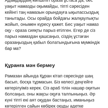
Адамдардың көпшілігі ораза ұстаса да, бес
уақыт намазды оқымайды, тіпті сәресіден
кейінгі таң намазын орындауға ықылассыздық
танытады. Осы орайда бойдағы жалқаулықты
жойып, онымен күресу қажет. Бес уақыт намаз
оқу - ораза сияқты парыз етілген. Егер де сіз
парыз намаздан қашсаңыз, сіздің ұстаған
оразаңыздың қабыл болатындығына мүмкіндік
бар ма?
Құранға мән бермеу
Рамазан айында Құран кітап сөресінде шаң
басып, босқа тұрмасын. Біз келесі деңгейге
көтерілуіміз керек. Сіз араб тілін нашар оқитын
болсаңыз, оны жақсы оқуға талпыныңыз. Әр
күні тіпті екі аят оқудан бастаңыз, иманыңыз
көтерілген сайын көбірек оқуды әдетке