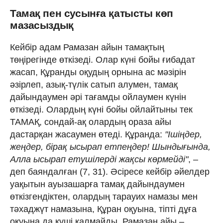
Тамақ пен сусынға қатысты көп
мазасыздық
Кейбір адам Рамазан айын тамақтың
төңірегінде өткізеді. Олар күні бойы ғибадат
жасап, Құранды оқудың орнына ас мәзірін
әзірлеп, азық-түлік сатып алумен, тамақ
дайындаумен әрі тағамды ойлаумен күнін
өткізеді. Олардың күні бойы ойлайтыны тек
ТАМАҚ, сондай-ақ олардың ораза айы
дастарқан жасаумен өтеді. Құранда:
"Ішіңдер,
жеңдер, бірақ ысырап етпеңдер! Шындығында,
Алла ысырап етушілерді жақсы көрмейді"
, –
деп баяндалған (7, 31). Әсіресе кейбір әйелдер
уақытын ауызашарға тамақ дайындаумен
өткізгендіктен, олардың тарауих намазы мен
тәхаджүт намазына, Құран оқуына, тіпті дұға
оқуына да күші қалмайды. Рамазан айы –