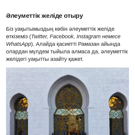
Әлеуметтік желіде отыру
Біз уақытымыздың көбін әлеуметтік желіде
өткіземіз (
Twitter, Facebook, Instagram немесе
WhatsApp
). Алайда қасиетті Рамазан айында
олардан мүлдем тыйыла алмаса да, әлеуметтік
желідегі уақытты азайту қажет.