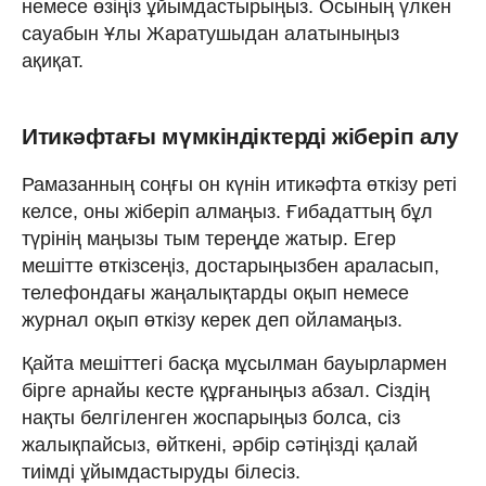
немесе өзіңіз ұйымдастырыңыз. Осының үлкен
сауабын Ұлы Жаратушыдан алатыныңыз
ақиқат.
Итикәфтағы мүмкіндіктерді жіберіп алу
Рамазанның соңғы он күнін итикәфта өткізу реті
келсе, оны жіберіп алмаңыз. Ғибадаттың бұл
түрінің маңызы тым тереңде жатыр. Егер
мешітте өткізсеңіз, достарыңызбен араласып,
телефондағы жаңалықтарды оқып немесе
журнал оқып өткізу керек деп ойламаңыз.
Қайта мешіттегі басқа мұсылман бауырлармен
бірге арнайы кесте құрғаныңыз абзал. Сіздің
нақты белгіленген жоспарыңыз болса, сіз
жалықпайсыз, өйткені, әрбір сәтіңізді қалай
тиімді ұйымдастыруды білесіз.