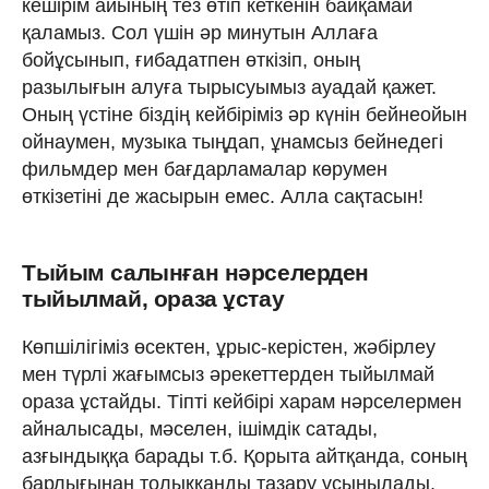
кешірім айының тез өтіп кеткенін байқамай
қаламыз. Сол үшін әр минутын Аллаға
бойұсынып, ғибадатпен өткізіп, оның
разылығын алуға тырысуымыз ауадай қажет.
Оның үстіне біздің кейбіріміз әр күнін бейнеойын
ойнаумен, музыка тыңдап, ұнамсыз бейнедегі
фильмдер мен бағдарламалар көрумен
өткізетіні де жасырын емес. Алла сақтасын!
Тыйым салынған нәрселерден
тыйылмай, ораза ұстау
Көпшілігіміз өсектен, ұрыс-керістен, жәбірлеу
мен түрлі жағымсыз әрекеттерден тыйылмай
ораза ұстайды. Тіпті кейбірі харам нәрселермен
айналысады, мәселен, ішімдік сатады,
азғындыққа барады т.б. Қорыта айтқанда, соның
барлығынан толыққанды тазару ұсынылады.