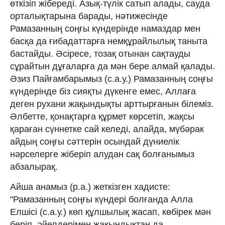
өткізіп жібереді. Азық-түлік сатып алады, сауда
орталықтарына барады, нәтижесінде
Рамазанның соңғы күндерінде намаздар мен
басқа да ғибадаттарға немқұрайлылық таныта
бастайды. Әсіресе, тозақ отынан сақтауды
сұрайтын дұғаларға да мән бере алмай қалады.
Әзиз Пайғамбарымыз (с.а.у.) Рамазанның соңғы
күндерінде біз сияқты дүкенге емес, Аллаға
деген рухани жақындықты арттырғанын білеміз.
Әлбетте, қонақтарға құрмет көрсетіп, жақсы
қараған сүннетке сай келеді, алайда, мүбәрак
айдың соңғы сәттерін осындай дүниелік
нәрселерге жіберіп алудан сақ болғанымыз
абзалырақ.
Айша анамыз (р.а.) жеткізген хадисте:
"Рамазанның соңғы күндері болғанда Алла
Елшісі (с.а.у.) көп құлшылық жасап, көбірек мән
беріп, әйелдерімен жақындықтан да