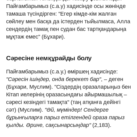
Пайғамбарымыз (с.а.у) хадисінде осы жөнінде
тамаша түсіндірген: "Егер кімде-кім жалған
сөйлеу мен басқа да істерден тыйылмаса, Алла
сендердің тамақ пен судан бас тартқандарыңа
мұқтаж емес" (Бұхари).
Сәресіне немқұрайды болу
Пайғамбарымыз (с.а.у.) өміршең хадисінде:
"Сәресін ішіңдер, онда берекет бар"
, – деген
(Бұхари, Муслим). "Сіздердің оразаларыңыз бен
Кітап иелерінің оразасындағы айырмашылық –
сәресі кезіндегі тамақта" (таң атқанға дейінгі
сәт) (Муслим).
"Әй, мүміндер! Сендерге
бұрынғыларға парыз етілгендей ораза парыз
қылды. Әрине, сақсынарсыңдар"
(2,183).