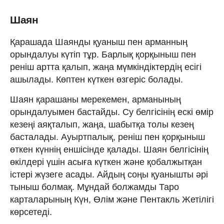
Шаян
Қарашада Шаянды қуаныш пен арманның
орындалуы күтіп тұр. Барлық қорқыныш пен
реніш артта қалып, жаңа мүмкіндіктердің есігі
ашылады. Көптен күткен өзгеріс болады.
Шаян қарашаны мерекемен, арманының
орындалуымен бастайды. Су белгісінің ескі өмір
кезеңі аяқталып, жаңа, шабытқа толы кезең
басталады. Ауыртпалық, реніш пен қорқыныш
өткен күннің еншісінде қалады. Шаян белгісінің
өкілдері үшін асыға күткен және қобалжытқан
істері жүзеге асады. Айдың соңы қуанышты әрі
тыныш болмақ. Мұндай болжамды Таро
карталарының Күн, Өлім және Пентакль Жетілігі
көрсетеді.