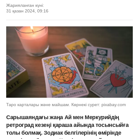
Жарияланған күні:
31 қазан 2024, 09:16
Таро карталары және майшам. Көрнекі сурет: pixabay.com
Сарышаяндағы жаңа Ай мен Меркурийдің
ретроград кезеңі қараша айында тосынсыйға
толы болмақ. Зодиак белгілерінің өмірінде