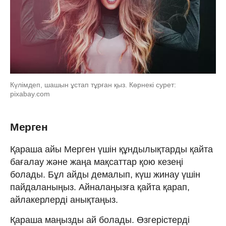
Күлімдеп, шашын ұстап тұрған қыз. Көрнекі сурет:
pixabay.com
Мерген
Қараша айы Мерген үшін құндылықтарды қайта
бағалау және жаңа мақсаттар қою кезеңі
болады. Бұл айды демалып, күш жинау үшін
пайдаланыңыз. Айналаңызға қайта қарап,
айлакерлерді анықтаңыз.
Қараша маңызды ай болады. Өзгерістерді