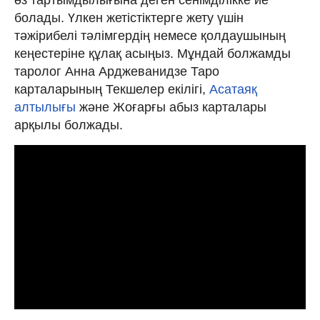
өз тартымдылығына деген сенімділікке ие
болады. Үлкен жетістіктерге жету үшін
тәжірибелі тәлімгердің немесе қолдаушының
кеңестеріне құлақ асыңыз. Мұндай болжамды
таролог Анна Арджеванидзе Таро
карталарының Текшелер екілігі,
Асатаяқ
алтылығы
және Жоғарғы абыз карталары
арқылы болжады.