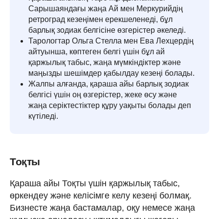
Сарышаяндағы жаңа Ай мен Меркурийдің
ретроград кезеңімен ерекшеленеді, бұл
барлық зодиак белгісіне өзгерістер әкеледі.
Тарологтар Ольга Стелла мен Ева Лехцердің
айтуынша, көптеген белгі үшін бұл ай
қаржылық табыс, жаңа мүмкіндіктер және
маңызды шешімдер қабылдау кезеңі болады.
Жалпы алғанда, қараша айы барлық зодиак
белгісі үшін оң өзгерістер, жеке өсу және
жаңа серіктестіктер құру уақыты болады деп
күтіледі.
Тоқты
Қараша айы Тоқты үшін қаржылық табыс,
өркендеу және келісімге келу кезеңі болмақ.
Бизнесте жаңа бастамалар, оқу немесе жаңа