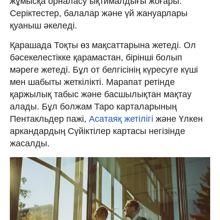
жұмысқа орналасу ықтималдығы жоғары.
Серіктестер, балалар және үй жануарлары
қуаныш әкеледі.
Қарашада Тоқты өз мақсаттарына жетеді. Ол
бәсекелестікке қарамастан, бірінші болып
мәреге жетеді. Бұл от белгісінің күресуге күші
мен шабыты жеткілікті. Марапат ретінде
қаржылық табыс және басшылықтан мақтау
алады. Бұл болжам Таро карталарының
Пентакльдер пажі,
Асатаяқ жетілігі
және Үлкен
аркандардың Сүйіктілер картасы негізінде
жасалды.