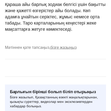
Қараша айы барлық зодиак белгісі үшін бақытты
және қажетті өзгерістер айы болады. Көп
адамға ұнайтын серіктес, жұмыс немесе орта
табады. Таро карталарының кеңестері жеке
мақсаттарға жетуге көмектеседі.
Мәтіннен қате тапсаңыз,
бізге жазыңыз
Барлығын бірінші болып біліп отырыңыз
Бізге жазылып, Қазақстанның өзекті жаңалықтарынан,
қызықты суреттер, видеолар мен эксклюзивтерден
хабардар болыңыз.