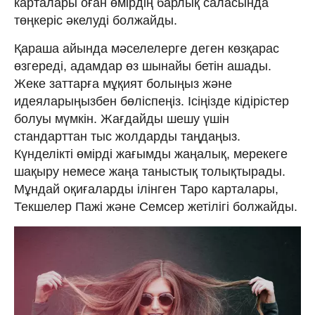
карталары оған өмірдің барлық саласында
төңкеріс әкелуді болжайды.
Қараша айында мәселелерге деген көзқарас
өзгереді, адамдар өз шынайы бетін ашады.
Жеке заттарға мұқият болыңыз және
идеяларыңызбен бөліспеңіз. Ісіңізде кідірістер
болуы мүмкін. Жағдайды шешу үшін
стандарттан тыс жолдарды таңдаңыз.
Күнделікті өмірді жағымды жаңалық, мерекеге
шақыру немесе жаңа таныстық толықтырады.
Мұндай оқиғаларды ілінген Таро карталары,
Текшелер Пажі және Семсер жетілігі болжайды.