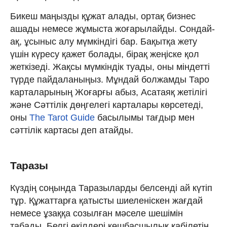
Бикеш маңызды құжат алады, ортақ бизнес
ашады немесе жұмыста жоғарылайды. Сондай-
ақ, ұсыныс алу мүмкіндігі бар. Бақытқа жету
үшін күресу қажет болады, бірақ жеңіске қол
жеткізеді. Жақсы мүмкіндік туады, оны міндетті
түрде пайдаланыңыз. Мұндай болжамды Таро
карталарының Жоғарғы абыз, Асатаяқ жетілігі
және Сәттілік дөңгелегі карталары көрсетеді,
оны
The Tarot Guide
басылымы тағдыр мен
сәттілік картасы деп атайды.
Таразы
Күздің соңында Таразыларды белсенді ай күтіп
тұр. Құжаттарға қатысты шиеленіскен жағдай
немесе ұзаққа созылған мәселе шешімін
табады. Белгі өкілдері көшбасшылық қабілетін