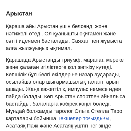
Арыстан
Қараша айы Арыстан үшін белсенді және
нәтижелі өтеді. Ол қуанышты оқиғамен және
сәтті идеямен басталады. Саяхат пен жұмыста
алға жылжуыңыз ықтимал.
Қарашада Арыстанды триумф, марапат, мереке
және қалаған игіліктерге қол жеткізу күтеді.
Көпшілік бұл белгі өкілдеріне назар аударады,
осылайша олар шығармашылық таланттарын
ашады. Жаңа қажеттілік, импульс немесе идея
пайда болады. Көп Арыстан спортпен айналыса
бастайды, балаларға көбірек көңіл бөледі.
Мұндай болжамды таролог Ольга Стелла Таро
карталары бойынша
Текшелер тоғыздығы
,
Асатаяқ Пажі және Асатаяқ үштігі негізінде