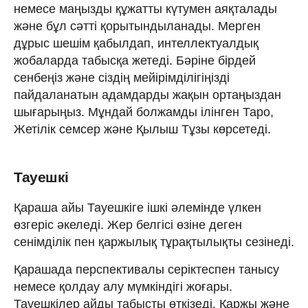
немесе маңызды құжатты күтумен аяқталады
және бұл сәтті қорытындыланады. Мерген
дұрыс шешім қабылдап, интеллектуалдық
жобаларда табысқа жетеді. Бәріне бірдей
сенбеңіз және сіздің мейірімділігіңізді
пайдаланатын адамдарды жақын ортаңыздан
шығарыңыз. Мұндай болжамды ілінген Таро,
Жетілік семсер және Қылыш Тұзы көрсетеді.
Тауешкі
Қараша айы Тауешкіге ішкі әлемінде үлкен
өзгеріс әкеледі. Жер белгісі өзіне деген
сенімділік пен қаржылық тұрақтылықты сезінеді.
Қарашада перспективалы серіктеспен танысу
немесе қолдау алу мүмкіндігі жоғары.
Тауешкілер айды табысты өткізеді. Қаржы және