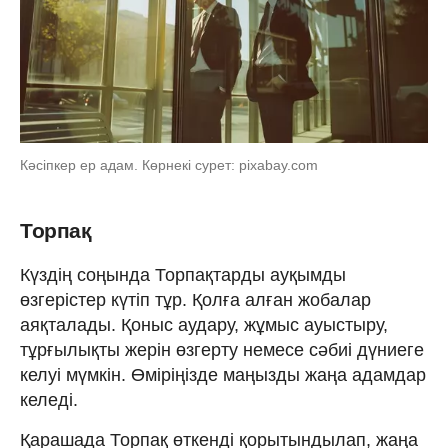
Кәсіпкер ер адам. Көрнекі сурет: pixabay.com
Торпақ
Күздің соңында Торпақтарды ауқымды
өзгерістер күтіп тұр. Қолға алған жобалар
аяқталады. Қоныс аудару, жұмыс ауыстыру,
тұрғылықты жерін өзгерту немесе сәбиі дүниеге
келуі мүмкін. Өміріңізде маңызды жаңа адамдар
келеді.
Қарашада Торпақ өткенді қорытындылап, жаңа