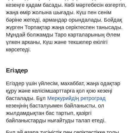
кезеңге қадам басады. Көбі мәртебесін өзгертіп,
жаңа өмір жолына шығады. Күш пен сенім
бәріне жетеді, армандар орындалады. Бойдақ
жүрген Торпақтар жаңа серіктеспен танысады.
Мұндай болжамды Таро карталарының Әлем
үлкен арканы, Күш және текшелер екілігі
көрсетеді.
Егіздер
Егіздер үшін үйлесім, махаббат, жаңа одақтар
құру және келісімшарттарға қол қою кезеңі
басталады. Бұл
Меркурийдің ретроград
кезеңінің басталуымен байланысты, ол
жылдамдықтан бас тартып, қазіргі
байланыстарды нығайтуды талап етеді.
Бұл ай өзара түсіністік пен серіктестікке толы