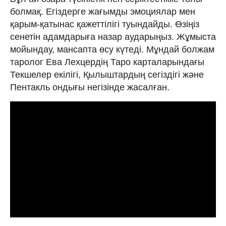
болмақ. Егіздерге жағымды эмоциялар мен
қарым-қатынас қажеттілігі туындайды. Өзіңіз
сенетін адамдарыға назар аударыңыз. Жұмыста
мойындау, мансапта өсу күтеді. Мұндай болжам
таролог Ева Лехцердің Таро карталарындағы
Текшелер екілігі, Қылыштардың сегіздігі және
Пентакль ондығы негізінде жасалған.