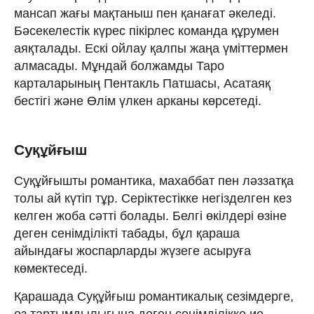
мансап жағы мақтаныш пен қанағат әкеледі.
Бәсекелестік күрес пікірлес команда құрумен
аяқталады. Ескі ойлау қалпы жаңа үміттермен
алмасады. Мұндай болжамды Таро
карталарының Пентакль Патшасы, Асатаяқ
бестігі және Өлім үлкен арканы көрсетеді.
Суқұйғыш
Суқұйғышты романтика, махаббат пен ләззатқа
толы ай күтіп тұр. Серіктестікке негізделген кез
келген жоба сәтті болады. Белгі өкілдері өзіне
деген сенімділікті табады, бұл қараша
айындағы жоспарларды жүзеге асыруға
көмектеседі.
Қарашада Суқұйғыш романтикалық сезімдерге,