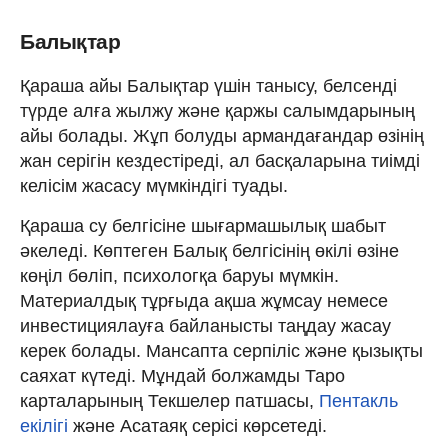
Балықтар
Қараша айы Балықтар үшін танысу, белсенді
түрде алға жылжу және қаржы салымдарының
айы болады. Жұп болуды армандағандар өзінің
жан серігін кездестіреді, ал басқаларына тиімді
келісім жасасу мүмкіндігі туады.
Қараша су белгісіне шығармашылық шабыт
әкеледі. Көптеген Балық белгісінің өкілі өзіне
көңіл бөліп, психологқа баруы мүмкін.
Материалдық тұрғыда ақша жұмсау немесе
инвестициялауға байланысты таңдау жасау
керек болады. Мансапта серпіліс және қызықты
саяхат күтеді. Мұндай болжамды Таро
карталарының Текшелер патшасы,
Пентакль
екілігі
және Асатаяқ серісі көрсетеді.