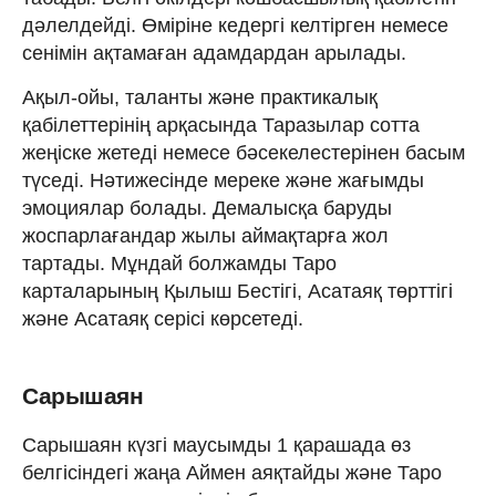
дәлелдейді. Өміріне кедергі келтірген немесе
сенімін ақтамаған адамдардан арылады.
Ақыл-ойы, таланты және практикалық
қабілеттерінің арқасында Таразылар сотта
жеңіске жетеді немесе бәсекелестерінен басым
түседі. Нәтижесінде мереке және жағымды
эмоциялар болады. Демалысқа баруды
жоспарлағандар жылы аймақтарға жол
тартады. Мұндай болжамды Таро
карталарының Қылыш Бестігі, Асатаяқ төрттігі
және Асатаяқ серісі көрсетеді.
Сарышаян
Сарышаян күзгі маусымды 1 қарашада өз
белгісіндегі жаңа Аймен аяқтайды және Таро