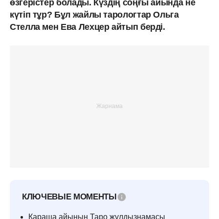
өзгерістер болады. Күздің соңғы айында не
күтіп тұр? Бұл жайлы тарологтар Ольга
Стелла мен Ева Лехцер айтып берді.
КЛЮЧЕВЫЕ МОМЕНТЫ
Қараша айының Таро жұлдызнамасы