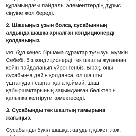
құрамындағы пайдалы элементтердің дұрыс
сіңуіне жол береді.
2. Шашыңыз ұзын болса, сусабынның
алдында шашқа арналған кондиционерді
қолданыңыз.
Ия, бұл кеңес біршама сұрақтар туғызуы мүмкін.
Себебі, біз кондиционерді тек шашты жуғаннан
кейін пайдаланып үйренгенбіз. Бірақ, оны
сусабынға дейін қолданса, ол шашты
ұштанудан сақтап қана қоймай, шаш
қабыршақтарының зақымданған бөліктерін
қалыпқа келтіруге көмектеседі.
3. Сусабынды тек шаштың тамырына
жағыңыз.
Сусабынды бүкіл шашқа жағудың қажеті жоқ.