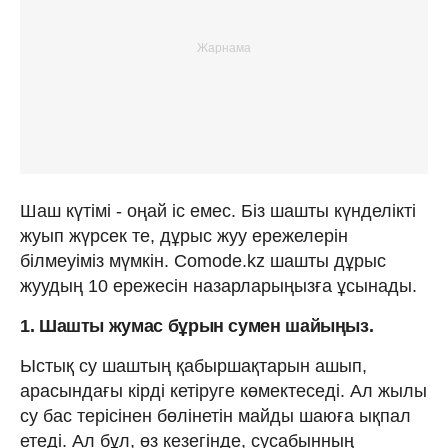
Шаш күтімі - оңай іс емес. Біз шашты күнделікті
жуып жүрсек те, дұрыс жуу ережелерін
білмеуіміз мүмкін. Comode.kz шашты дұрыс
жуудың 10 ережесін назарларыңызға ұсынады.
1. Шашты жумас бұрын сумен шайыңыз.
Ыстық су шаштың қабыршақтарын ашып,
арасындағы кірді кетіруге көмектеседі. Ал жылы
су бас терісінен бөлінетін майды шаюға ықпал
етеді. Ал бұл, өз кезегінде, сусабынның