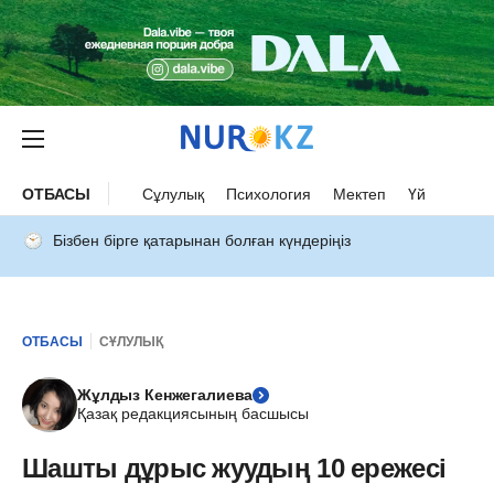
ОТБАСЫ
Сұлулық
Психология
Мектеп
Үй
Бізбен бірге қатарынан болған күндеріңіз
ОТБАСЫ
СҰЛУЛЫҚ
Жұлдыз Кенжегалиева
Қазақ редакциясының басшысы
Шашты дұрыс жуудың 10 ережесі