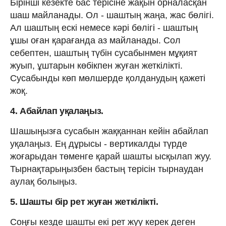
Бірінші кезекте бас терісіне жақын орналасқан
шаш майланады. Ол - шаштың жаңа, жас бөлігі.
Ал шаштың ескі немесе кәрі бөлігі - шаштың
ұшы оған қарағанда аз майланады. Сол
себептен, шаштың түбін сусабынмен мұқият
жуып, ұштарын көбікпен жуған жеткілікті.
Сусабынды көп мөлшерде қолданудың қажеті
жоқ.
4. Абайлап уқалаңыз.
Шашыңызға сусабын жаққаннан кейін абайлап
уқалаңыз. Ең дұрысы - вертикалды түрде
жоғарыдан төменге қарай шашты ысқылап жуу.
Тырнақтарыңызбен бастың терісін тырнаудан
аулақ болыңыз.
5. Шашты бір рет жуған жеткілікті.
Соңғы кезде шашты екі рет жуу керек деген