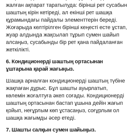
жалған ақпарат таратылуда: бірінші рет сусабын
шаштың кірін кетіреді, ал екінші рет шашқа
құрамындағы пайдалы элементтерін береді.
Жоғарыда келтірілген бірінші кеңесті есте ұстап,
жуар алдында жақсылап тұрып сумен шайып
алсаңыз, сусабынды бір рет қана пайдаланған
жеткілікті.
6. Кондиционерді шаштың ортасынан
ұштарына қарай жағыңыз.
Шашқа арналған кондиционерді шаштың түбіне
жақпаған дұрыс. Бұл шашты ауырлатып,
көлемін жоғалтуға әкеп соғады. Кондиционерді
шаштың ортасынан бастап ұшына дейін жағып
қойып, неғұрлым көп ұстасаңыз, соғұрлым ол
шашқа жағымды әсер етеді.
7. Шашты салқын сумен шайыңыз.