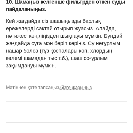
10. Шамаңыз келгенше фильтрден өткен суды
пайдаланыңыз.
Кей жағдайда сіз шашыңызды барлық
ережелерді сақтай отырып жуасыз. Алайда,
нәтижесі көңіліңізден шықпауы мүмкін. Бұндай
жағдайда суға мән беріп көріңіз. Су неғұрлым
нашар болса (тұз қоспалары көп, хлордың
көлемі шамадан тыс т.б.), шаш соғұрлым
зақымдануы мүмкін.
Мәтіннен қате тапсаңыз,
бізге жазыңыз