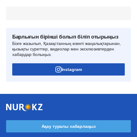
Барлығын бірінші болып біліп отырыңыз
Бізге жазылып, Қазақстанның өзекті жаңалықтарынан,
қызықты суреттер, видеолар мен эксклюзивтерден
хабардар болыңыз.
Instagram
Ақау туралы хабарлаңыз