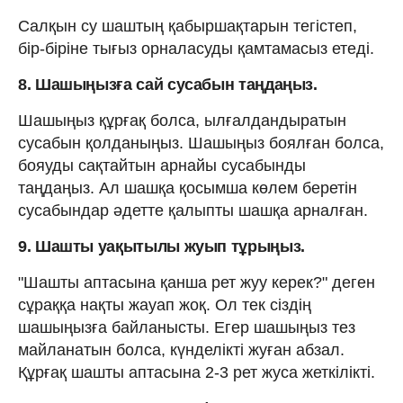
Салқын су шаштың қабыршақтарын тегістеп,
бір-біріне тығыз орналасуды қамтамасыз етеді.
8. Шашыңызға сай сусабын таңдаңыз.
Шашыңыз құрғақ болса, ылғалдандыратын
сусабын қолданыңыз. Шашыңыз боялған болса,
бояуды сақтайтын арнайы сусабынды
таңдаңыз. Ал шашқа қосымша көлем беретін
сусабындар әдетте қалыпты шашқа арналған.
9. Шашты уақытылы жуып тұрыңыз.
"Шашты аптасына қанша рет жуу керек?" деген
сұраққа нақты жауап жоқ. Ол тек сіздің
шашыңызға байланысты. Егер шашыңыз тез
майланатын болса, күнделікті жуған абзал.
Құрғақ шашты аптасына 2-3 рет жуса жеткілікті.