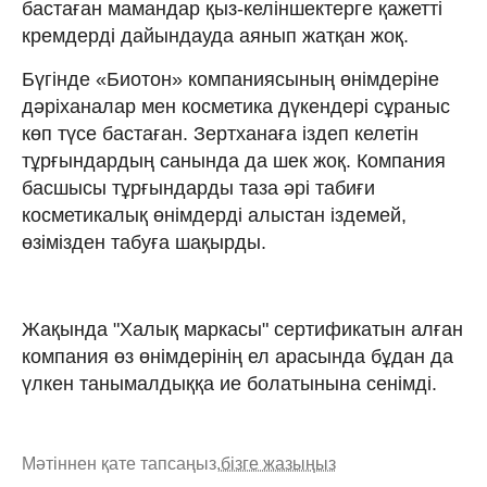
бастаған мамандар қыз-келіншектерге қажетті
кремдерді дайындауда аянып жатқан жоқ.
Бүгінде «Биотон» компаниясының өнімдеріне
дәріханалар мен косметика дүкендері сұраныс
көп түсе бастаған. Зертханаға іздеп келетін
тұрғындардың санында да шек жоқ. Компания
басшысы тұрғындарды таза әрі табиғи
косметикалық өнімдерді алыстан іздемей,
өзімізден табуға шақырды.
Жақында "Халық маркасы" сертификатын алған
компания өз өнімдерінің ел арасында бұдан да
үлкен танымалдыққа ие болатынына сенімді.
Мәтіннен қате тапсаңыз,
бізге жазыңыз