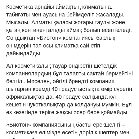
Косметика арнайы аймақтың климатына,
табиғаты мен ауасына бейімделіп жасалады.
Мысалы, Алматы қаласы жоғары таулы және
қатаң континентальды аймақ болып есептеледі.
Сондықтан «Биотон» компаниясы барлық
өнімдерін тап осы климатқа сай етіп
дайындайды.
Ал косметикалық тауар өндіретін шетелдік
компаниялардың бұл талапты сақтай бермейтіні
белгілі. Мәселен, әйгілі брендті компания
шығарған кремді 40 градус ыстықта өмір сүретін
африкалықтар да, 40 градус салқында күн
кешетін чукоткалықтар да қолдануы мүмкін. Бұл
өз кезегінде теріге жақсы әсер бере қоймайды.
«Биотон» компаниясының басты ерекшелігі –
косметикаға елімізде өсетін дәрілік шөптер мен