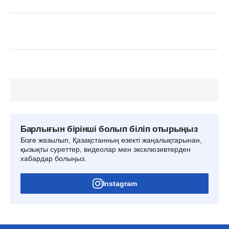
Барлығын бірінші болып біліп отырыңыз
Бізге жазылып, Қазақстанның өзекті жаңалықтарынан,
қызықты суреттер, видеолар мен эксклюзивтерден
хабардар болыңыз.
Instagram