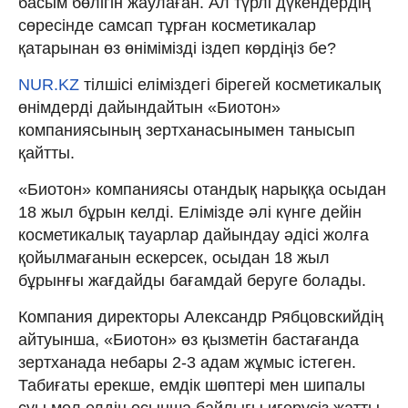
басым бөлігін жаулаған. Ал түрлі дүкендердің
сөресінде самсап тұрған косметикалар
қатарынан өз өнімімізді іздеп көрдіңіз бе?
NUR.KZ
тілшісі еліміздегі бірегей косметикалық
өнімдерді дайындайтын «Биотон»
компаниясының зертханасынымен танысып
қайтты.
«Биотон» компаниясы отандық нарыққа осыдан
18 жыл бұрын келді. Елімізде әлі күнге дейін
косметикалық тауарлар дайындау әдісі жолға
қойылмағанын ескерсек, осыдан 18 жыл
бұрынғы жағдайды бағамдай беруге болады.
Компания директоры Александр Рябцовскийдің
айтуынша, «Биотон» өз қызметін бастағанда
зертханада небары 2-3 адам жұмыс істеген.
Табиғаты ерекше, емдік шөптері мен шипалы
суы мол елдің осынша байлығы игерусіз жатты.