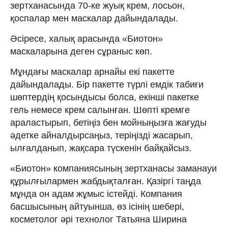
зертханасында 70-ке жуық крем, лосьон,
қоспалар мен маскалар дайындалады.
Әсіресе, халық арасында «Биотон»
маскаларына деген сұраныс көп.
Мұндағы маскалар арнайы екі пакетте
дайындалады. Бір пакетте түрлі емдік табиғи
шөптердің қосындысы болса, екінші пакетке
гель немесе крем салынған. Шөпті кремге
араластырып, бетіңіз бен мойныңызға жағуды
әдетке айналдырсаңыз, теріңізді жасарып,
ылғалданып, жақсара түскенін байқайсыз.
«Биотон» компаниясының зертханасы заманауи
құрылғылармен жабдықталған. Қазіргі таңда
мұнда он адам жұмыс істейді. Компания
басшысының айтуынша, өз ісінің шебері,
косметолог әрі технолог Татьяна Ширина