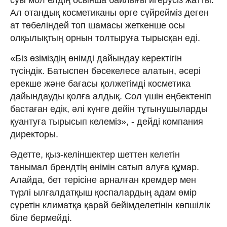
Ал отандық косметиканы өрге сүйрейміз деген
ат төбеліндей топ шамасы жеткенше осы
олқылықтың орнын толтыруға тырысқан еді.
«Біз өзіміздің өнімді дайындау керектігін
түсіндік. Батыспен бәсекелесе алатын, әсері
ерекше және бағасы қолжетімді косметика
дайындауды қолға алдық. Сол үшін еңбектеніп
бастаған едік, әлі күнге дейін тұтынушыларды
қуантуға тырысып келеміз», - дейді компания
директоры.
Әдетте, қыз-келіншектер шеттен келетін
танымал брендтің өнімін сатып алуға құмар.
Алайда, бет терісіне арналған кремдер мен
түрлі ылғалдатқыш қоспалардың адам өмір
сүретін климатқа қарай бейімделетінін көпшілік
біле бермейді.