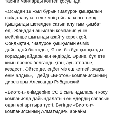
табиғи майларды көптеп қосуында.
«Осыдан 18 жыл бұрын гиалурон қышқылын
пайдалану көп ешкімнің ойына келген жоқ.
Қышқылды шетелден сатып алу тым қымбат
еді. Жаңадан ашылған компания үшін
мейілінше шығынды азайту керек қой.
Сондықтан, гиалурон қышқылын өзіміз
дайындай бастадық. Яғни, біз бұл қышқылды
қораздың айдарынан өндірдік. Әрине, бұл өте
қиын процес болғандықтан, ауыртпалық
кездесті. Әйтсе де, еңбегіміз еш кетпей, жақсы
өнім алдық», - дейді «Биотон» компаниясының
директоры Александр Рябцовский.
«Биотон» өнімдеріне СО 2 сығындыларын қосу
компанияда дайындалатын өнімдердің сапасын
одан әрі арттыра түсті. Бүгінде «Биотон»
компаниясының Алматыдағы арнайы