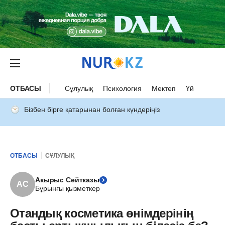
ОТБАСЫ
Сұлулық
Психология
Мектеп
Үй
Бізбен бірге қатарынан болған күндеріңіз
ОТБАСЫ
СҰЛУЛЫҚ
Акырыс Сейтказы
АС
Бұрынғы қызметкер
Отандық косметика өнімдерінің