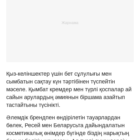
Қыз-келіншектер үшін бет сұлулығы мен
сымбатын сақтау күн тәртібінен түспейтін
мәселе. Қымбат кремдер мен түрлі қоспалар ай
сайын арулардың әмиянын біршама азайтып
тастайтыны түсінікті.
Әлемдік брендпен өндірілетін тауарлардан
бөлек, Ресей мен Беларусьта дайындалатын
косметикалық өнімдер бүгінде біздің нарықтың