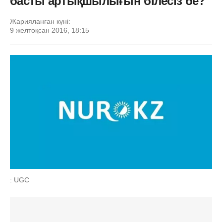
басты артықшылығын білесіз бе?
Жарияланған күні:
9 желтоқсан 2016, 18:15
: UGC