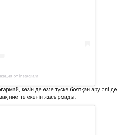
кация от Instagram
армай, көзін де өзге түске боятқан ару әлі де
мақ ниетте екенін жасырмады.