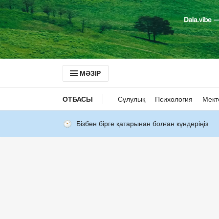
МӘЗІР
ОТБАСЫ
Сұлулық
Психология
Мект
Бізбен бірге қатарынан болған күндеріңіз