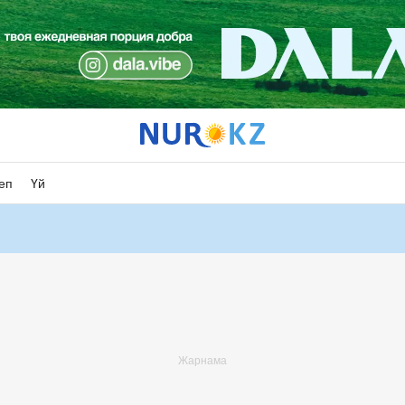
еп
Үй