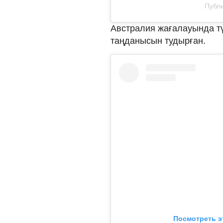
Публи
Австралия жағалауында түс
таңданысын тудырған.
Посмотреть э