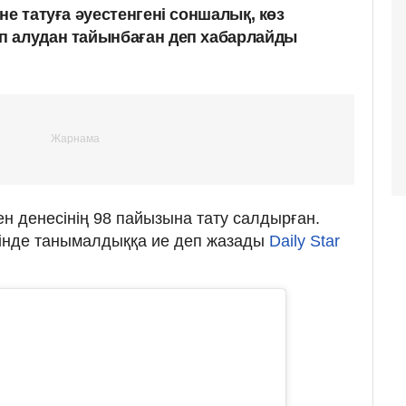
не татуға әуестенгені соншалық, көз
п алудан тайынбаған деп хабарлайды
ен денесінің 98 пайызына тату салдырған.
сінде танымалдыққа ие деп жазады
Daily Star