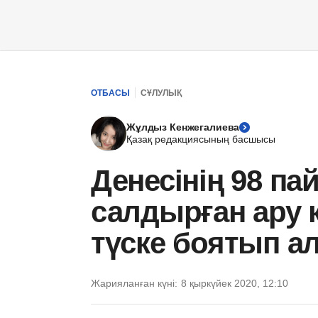
ОТБАСЫ
СҰЛУЛЫҚ
Жұлдыз Кенжегалиева
Қазақ редакциясының басшысы
Денесінің 98 па
салдырған ару 
түске боятып а
Жарияланған күні:
8 қыркүйек 2020, 12:10