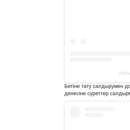
Публи
Бетіне тату салдырумен доғ
денесіне суреттер салдыр