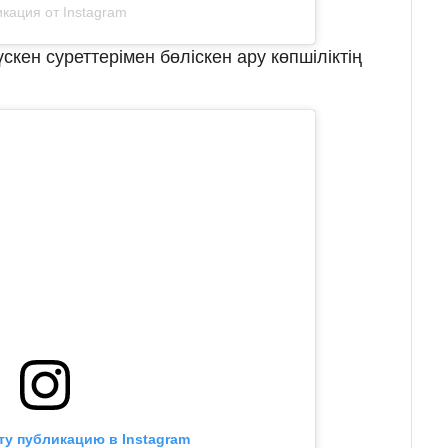
кация от Instagram
кен суреттерімен бөліскен ару көпшіліктің
ту публикацию в Instagram