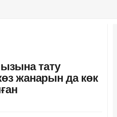
йызына тату
көз жанарын да көк
лған