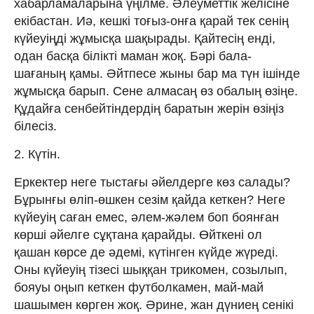
хабарламаларына үңілме. Әлеуметтік желісіне
екібастан. Иә, кешкі тоғыз-онға қарай тек сенің
күйеуіңді жұмысқа шақырады. Қайтесің енді,
одан басқа білікті маман жоқ. Бәрі бала-
шағаның қамы. Әйтпесе жыны бар ма түн ішінде
жұмысқа барып. Сене алмасаң өз обалың өзіңе.
Құдайға сенбейтіндердің баратын жерін өзіңіз
білесіз.
2. Күтін.
Еркектер неге тыстағы әйелдерге көз салады?
Бұрынғы өліп-өшкен сезім қайда кеткен? Неге
күйеуің саған емес, әлем-жәлем боп боянған
көрші әйелге сұқтана қарайды. Өйткені ол
қашан көрсе де әдемі, күтінген күйде жүреді.
Оны күйеуің тізесі шыққан трикомен, созылып,
бояуы оңып кеткен футболкамен, май-май
шашымен көрген жоқ. Әрине, жан дүниең сенікі