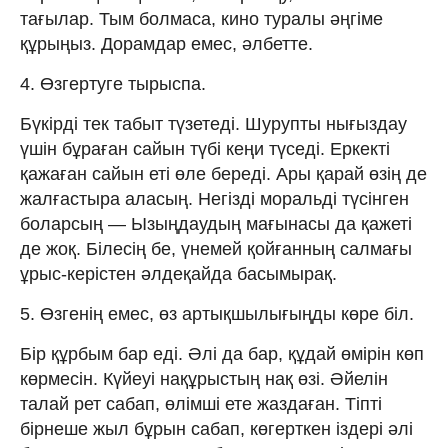
тағылар. Тым болмаса, кино туралы әңгіме
құрыңыз. Дорамдар емес, әлбетте.
4. Өзгертуге тырыспа.
Бүкірді тек табыт түзетеді. Шурупты нығыздау
үшін бұраған сайын түбі кеңи түседі. Еркекті
қажаған сайын еті өле береді. Ары қарай өзің де
жалғастыра аласың. Негізді моральді түсінген
боларсың — Ызыңдаудың мағынасы да қажеті
де жоқ. Білесің бе, үнемей қойғанның салмағы
ұрыс-керістен әлдеқайда басымырақ.
5. Өзгенің емес, өз артықшылығыңды көре біл.
Бір құрбым бар еді. Әлі да бар, құдай өмірін көп
көрмесін. Күйеуі нақұрыстың нақ өзі. Әйелін
талай рет сабап, өлімші ете жаздаған. Тіпті
бірнеше жыл бұрын сабап, көгерткен іздері әлі