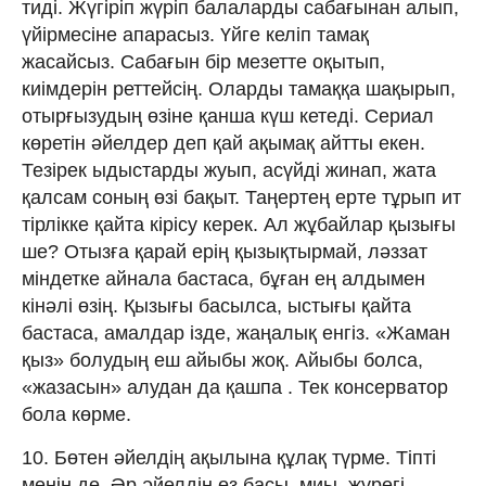
тиді. Жүгіріп жүріп балаларды сабағынан алып,
үйірмесіне апарасыз. Үйге келіп тамақ
жасайсыз. Сабағын бір мезетте оқытып,
киімдерін реттейсің. Оларды тамаққа шақырып,
отырғызудың өзіне қанша күш кетеді. Сериал
көретін әйелдер деп қай ақымақ айтты екен.
Тезірек ыдыстарды жуып, асүйді жинап, жата
қалсам соның өзі бақыт. Таңертең ерте тұрып ит
тірлікке қайта кірісу керек. Ал жұбайлар қызығы
ше? Отызға қарай ерің қызықтырмай, ләззат
міндетке айнала бастаса, бұған ең алдымен
кінәлі өзің. Қызығы басылса, ыстығы қайта
бастаса, амалдар ізде, жаңалық енгіз. «Жаман
қыз» болудың еш айыбы жоқ. Айыбы болса,
«жазасын» алудан да қашпа . Тек консерватор
бола көрме.
10. Бөтен әйелдің ақылына құлақ түрме. Тіпті
менің де. Әр әйелдің өз басы, миы, жүрегі