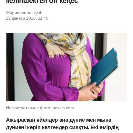
келіншектен он кеңес
Жарияланған күні:
22 қаңтар 2016, 11:45
Иллюстративное фото: pexels.com
Ажырасқан әйелдер ана дүние мен мына
дүниені көріп келгендер сияқты. Екі өмірдің