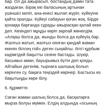
бар. Ол да ажырасып, бостандық дәмін тата
жаздаған. Бірақ екі баласының артынан
үшіншісі келіп, ана-енесі жылап жүріп, күйеуіне
қайта оралды. Күйеуі сабауын қоған жоқ. Бірде
қонаққа барғанда сұрады ажырасқан қалай екен
деп. Көзіндегі мұңды көріп зарлай жөнелдім.
«Алқаш болса да, жынды болса да күйеуің бар.
Жалғыз жатып, жалғыз оянған қандай жаман
екенін білсең ғой» деген сыңайлы. Әлгі құрбым
кәдімгідей бақытты сезіне бастады. Шүкір,
басымыз аман, бауырымыз бүтін деп қояды.
Айтайын дегенім, тырнаға шалшық болып
көрінген су, бақаға теңіздей көрінер. Бастысы өз
бақытыңды көре білу.
6. Құрметте.
Саған жаман шалың болса да, басқаларға
мырза болуы мүмкін. Елдің алдында «осының