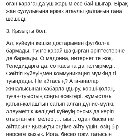
оған қарағанда үш жарым есе бай шығар. Бірақ
жан сұлулығына еркек атаулы қалпағын ғана
шешеді.
3. Қызықты бол.
Ал, күйеуің кешке достарымен футболға
бармады, Түнге қарай шақырған әріптестеріне
де бармады. О мадонна, интернет те жоқ.
Теледидарға да, соткасына да телмірмеді.
Сөйтіп күйеуіңмен коммуникация мүмкіндігі
туындады. Не айтасың? Ата-аналар
жиналысынан хабарландыру, көрші-қолаң,
туған-туыстың соңғы өсектері, жұмыстағы
қатын-қалаштың сатып алған дүние-мүлкі,
әлеуметтік желідегі күйеуің онсыз да көріп
отырған әңгімелері,… ыы… одан басқа не
айтасың? Қызықты әңгіме айту үшін, өзің бір
нәрсеге қызық. Иога, бисер тоқу, тағысын