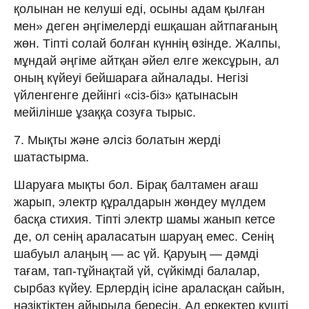
қолынан не келуші еді, осыны адам қылған
мен» деген әңгімелерді ешқашан айтпағаның
жөн. Тіпті солай болған күннің өзінде. Жалпы,
мұндай әңгіме айтқан әйел елге жексұрын, ал
оның күйеуі бейшараға айналады. Негізі
үйленгенге дейінгі «сіз-біз» қатынасын
мейілінше ұзаққа созуға тырыс.
7. Мықты және әлсіз болатын жерді
шатастырма.
Шаруаға мықты бол. Бірақ балтамен ағаш
жарып, электр құралдарын жөндеу мүлдем
басқа стихия. Тіпті электр шамы жанып кетсе
де, ол сенің араласатын шаруаң емес. Сенің
шабуыл алаңың — ас үй. Қаруың — дәмді
тағам, тап-тұйнақтай үй, сүйкімді балалар,
сырбаз күйеу. Ерлердің ісіне араласқан сайын,
нәзіктіктен айырыла бересің. Ал еркектер күшті