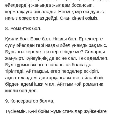
әйелдердің жанында жылдам босаңсып,
кержалқауға айналады. Негізі қазір есі дұрыс
нағыз еркектер аз дейді. Оған кінәлі өзіміз.
8. Романтик бол.
Қияли бол. Ерке бол. Назды бол. Еркектерге
сұлу әйелден гөрі назды әйел ұнамдырақ мыс.
Бұрынғы керемет сәттер есіңде ме? Соларды
жаңғырт. Күйеуіңнің де есіне сал. Тек әдемілеп.
Бұл тұрмыс жеңген сананы аз болса да
тірілтеді. Айтпақшы, егер перделер ескіріп,
ақша тек әдемі дастарқанға жетсе, ойланбай
бірден әдемі ішкиім ал. Айттым ғой романтик
қияли бол деп.
9. Консерватор болма.
Түсінемін. Күні бойы жұмыстағылар жүйкеңізге