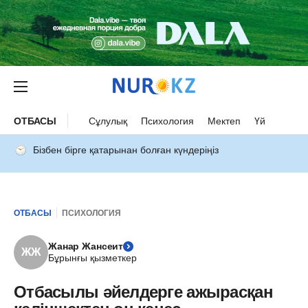
ОТБАСЫ
Сұлулық
Психология
Мектеп
Үй
Бізбен бірге қатарынан болған күндеріңіз
ОТБАСЫ
ПСИХОЛОГИЯ
Жанар Жансеит
ЖЖ
Бұрынғы қызметкер
Отбасылы әйелдерге ажырасқан