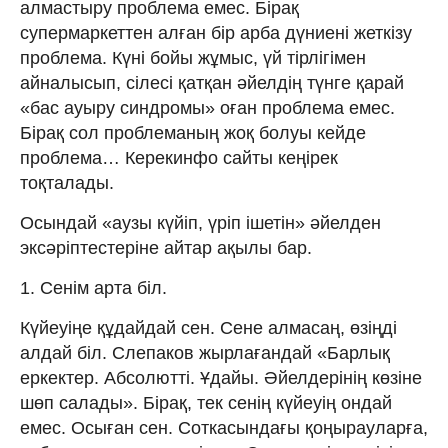
алмастыру проблема емес. Бірақ
супермаркеттен алған бір арба дүниені жеткізу
проблема. Күні бойы жұмыс, үй тірлігімен
айналысып, сілесі қатқан әйелдің түнге қарай
«бас ауыру синдромы» оған проблема емес.
Бірақ сол проблеманың жоқ болуы кейде
проблема… Керекинфо сайты кеңірек
тоқталады.
Осындай «аузы күйіп, үріп ішетін» әйелден
эксәріптестеріне айтар ақылы бар.
1. Сенім арта біл.
Күйеуіңе құдайдай сен. Сене алмасаң, өзіңді
алдай біл. Слепаков жырлағандай «Барлық
еркектер. Абсолютті. Ұдайы. Әйелдерінің көзіне
шөп салады». Бірақ, тек сенің күйеуің ондай
емес. Осыған сен. Соткасындағы қоңырауларға,