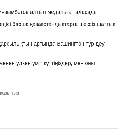
Ниязымбетов алтын медальға таласады
еңісі барша қазақстандықтарға шексіз шаттық
 қарсылықтың артында Вашингтон тұр деу
менен үлкен үміт күттіңіздер, мен оны
 жазыңыз