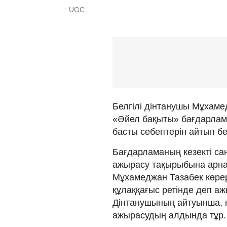
: UGC
Белгілі дінтанушы Мұхаме
«Әйел бақыты» бағдарлам
басты себептерін айтып б
Бағдарламаның кезекті сан
ажырасу тақырыбына арнал
Мұхамеджан Тазабек көрер
құлаққағыс ретінде деп а
Дінтанушының айтуынша, қ
ажырасудың алдында тұр. 