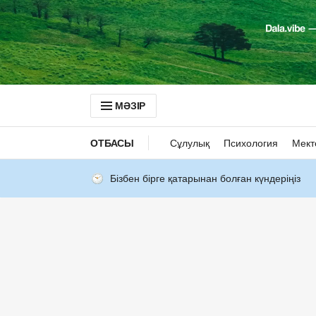
МӘЗІР
ОТБАСЫ
Сұлулық
Психология
Мект
Бізбен бірге қатарынан болған күндеріңіз