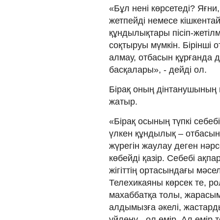
«Бұл нені көрсетеді? Яғни
жетпейді немесе кішкента
құндылықтары пісіп-жетілм
соқтыруы мүмкін. Бірінші 
алмау, отбасын құрғанда 
басқалары», - дейді ол.
Бірақ оның дінтанушының 
жатыр.
«Бірақ осының түпкі себеб
үлкен құндылық – отбасыны
жүрегін жаулау деген нәрс
көбейді қазір. Себебі ақп
жігіттің ортасындағы мәсе
Телехикаяны көрсек те, ро
махаббатқа толы, жарасымд
алдымызға әкелі, жастард
үйлену - ол өмір. Ал өмір