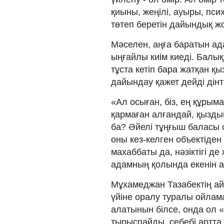
қиыны, жеңілі, ауыры, пси
төтеп беретін дайындық жо
Мәселен, аңға баратын ада
ыңғайлы киім киеді. Балы
тұста кетіп бара жатқан қы
дайындау қажет дейді дін
«Ал осыған, біз, ең құрым
қармаған алғандай, қызды
ба? Әйелі тұңғыш баласы с
оны кез-келген объектіден 
махаббаты да, нәзіктігі де 
адамның қолында екенін 
Мұхамеджан Тазабектің ай
үйіне оралу туралы ойлама
алатынын білсе, онда ол 
тырыспайды, себебі артта 