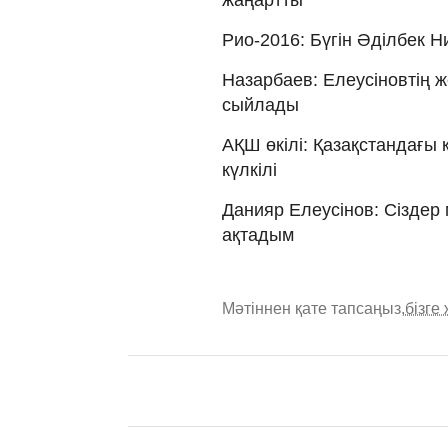
жаңартты
Рио-2016: Бүгін Әділбек 
Назарбаев: Елеусіновтің ж
сыйлады
АҚШ өкілі: Қазақстандағы
күлкілі
Данияр Елеусінов: Сіздер 
ақтадым
Мәтіннен қате тапсаңыз,
бізге