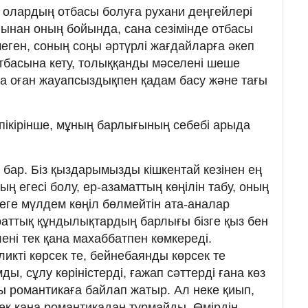
, олардың отбасы болуға рухани деңгейлері
йынан оның бойында, сана сезімінде отбасы
еген, соның соңы әртүрлі жағдайларға әкеп
отбасына кету, толыққанды мәселені шеше
да оған жауапсыздықпен қадам басу және тағы
пікірінше, мұның барлығының себебі арыда
і бар. Біз қыздарымызды кішкентай кезінен ең
ң егесі болу, ер-азаматтың көңілін табу, оның
еге мүлдем көңіл бөлмейтін ата-аналар
араттық құндылықтардың барлығы бізге қыз бен
лені тек қана махаббатпен көмкереді.
ликті көрсек те, бейнебаянды көрсек те
ы, сұлу көріністерді, ғажап сәттерді ғана көз
ы романтикаға байлап жатыр. Ал неке қиып,
 тек қана романтикадан тұрмайды. Өмірдің