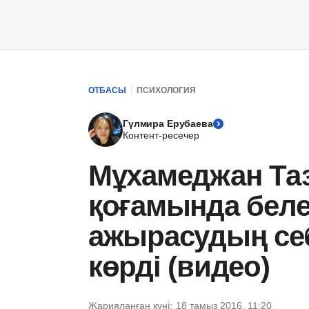
ОТБАСЫ
ПСИХОЛОГИЯ
Гүлмира Ерубаева
Контент-ресечер
Мұхамеджан Таз
қоғамында беле
ажырасудың се
көрді (видео)
Жарияланған күні:
18 тамыз 2016, 11:20