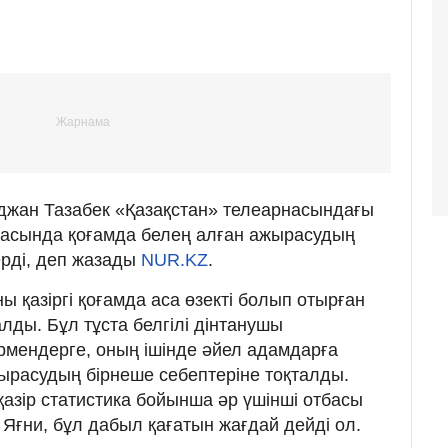
джан Тазабек «Қазақстан» телеарнасындағы
асында қоғамда белең алған ажырасудың
ерді, деп жазады
NUR.KZ
.
ы қазіргі қоғамда аса өзекті болып отырған
ды. Бұл тұста белгілі дінтанушы
мендерге, оның ішінде әйел адамдарға
жырасудың бірнеше себептеріне тоқталды.
азір статистика бойынша әр үшінші отбасы
Яғни, бұл дабыл қағатын жағдай дейді ол.