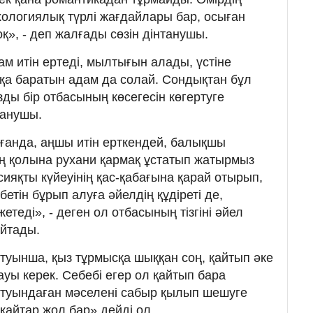
хологиялық түрлі жағдайлары бар, осыған
қ», - деп жалғады сөзін дінтанушы.
м итін ертеді, мылтығын алады, үстіне
ққа баратын адам да солай. Сондықтан бұл
зды бір отбасының көсегесін көгертуге
танушы.
ағанда, аңшы итін ерткендей, балықшы
ң қолына рухани қармақ ұстатып жатырмыз
ияқты күйеуінің қас-қабағына қарай отырып,
бетін бұрып алуға әйелдің құдіреті де,
жетеді», - деген ол отбасының тізгіні әйел
айтады.
туынша, қыз тұрмысқа шыққан соң, қайтып әке
уы керек. Себебі егер ол қайтып бара
«туындаған мәселені сабыр қылып шешуге
қайтар жол бар» дейді ол.