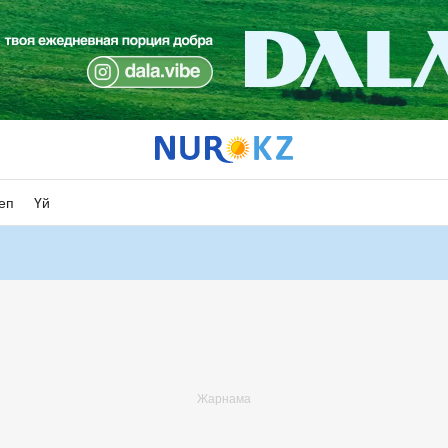
еп
Үй