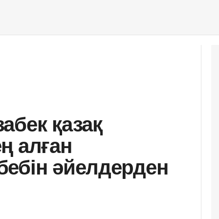
абек қазақ
ң алған
бебін әйелдерден