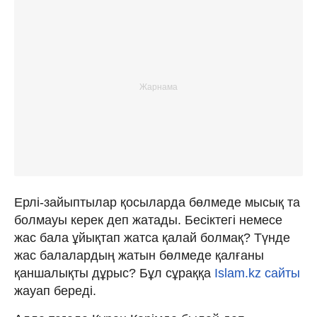
Ерлі-зайыптылар қосыларда бөлмеде мысық та
болмауы керек деп жатады. Бесіктегі немесе
жас бала ұйықтап жатса қалай болмақ? Түнде
жас балалардың жатын бөлмеде қалғаны
қаншалықты дұрыс? Бұл сұраққа
Islam.kz сайты
жауап береді.