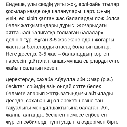
Ендеше, ұлы сөздің ұяты жоқ, ерлі-зайыптылар
қосылар кезде оңашаланулары шарт. Оның
үшін, есі кіріп қалған жас балаларды ләж болса
бөлек жатқызғандары дұрыс. Жоғарыдағы
аятта «әлі балиғатқа толмаған балалар»
делініп тұр. Бұған 3-5 жас және одан жоғарғы
жастағы балаларды атасақ болатын шығар.
Неге десеңіз, 3-5 жас – балалардың көрген
нәрсесін қайталап, анша-мұнша сырларды елге
жайып салатын кезең.
Деректерде, сахаба Абдулла ибн Омар (р.а.)
бесіктегі сәбидің өзін ондай сәтте бөлек
бөлмеге апарып жатқызатындығы айтылады.
Деседе, сахабаның ол әрекетін өзіне тән
тақуалығы мен ұялшақтығына балаған. Ал,
жалпы алғанда, бесіктегі немесе еңбектеп
жүрген сәбилерді түнгі уақытта өздерімен бірге