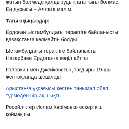
жатын бөлмеде қалдырудың ағаттығы болмас.
Ең дұрысы – Аллаға мәлім.
Тағы оқыңыздар:
Ердоған Ыстамбұлдағы терактіге байланысты
Қазақстанға келмейтін болды
Ыстамбұлдағы терактіге байланысты
Назарбаев Ердоғанға көңіл айтты
Головкин мен Джейкобстың тағдыры 19-шы
желтоқсанда шешіледі
Арыстанға ұқсағысы келген танымал әйел
түрмеден бір-ақ шықты
Ресейліктер Ислам Кәрімовке ескерткіш
қоймақшы