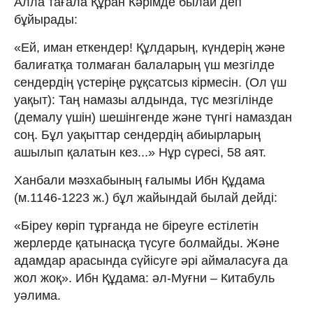
Алла тағала Құран Кәрімде былай деп
бұйырады:
«Ей, иман еткендер! Құлдарың, күндерің және
балиғатқа толмаған балаларың үш мезгілде
сендердің үстеріңе рұқсатсыз кірмесін. (Ол үш
уақыт): Таң намазы алдында, түс мезгілінде
(демалу үшін) шешінгенде және түнгі намаздан
соң. Бұл уақыттар сендердің абиырларың
ашылып қалатын кез...» Нұр сүресі, 58 аят.
Ханбали мәзхабының ғалымы Ибн Құдама
(м.1146-1223 ж.) бұл жайындай былай дейді:
«Біреу көріп тұрғанда не біреуге естілетін
жерлерде қатынасқа түсуге болмайды. Және
адамдар арасында сүйісуге әрі аймаласуға да
жол жоқ». Ибн Құдама: әл-Муғни – Китабуль
уәлима.