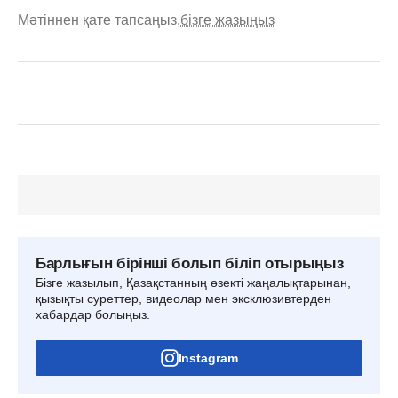
Мәтіннен қате тапсаңыз,
бізге жазыңыз
Барлығын бірінші болып біліп отырыңыз
Бізге жазылып, Қазақстанның өзекті жаңалықтарынан,
қызықты суреттер, видеолар мен эксклюзивтерден
хабардар болыңыз.
Instagram