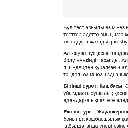
Бұл тест арқылы өз мінезі
тесттер әдетте ойыңызға к
түседі деп жазады qamshy.
Ал жауап нұсқасын таңдаға
болу мүмкіндігі азаяды. 
пішіндерден құралған 8 ад
таңдап, өз мінезіңізді анық
Бірінші сурет: Көшбасы.
Ә
ұйымдастырушылық қасиетт
адамдарға ықпал ете ала
Екінші сурет: Жауапкерш
бойында көшбасшылық қас
қабылдағанда үнемі өзіне 