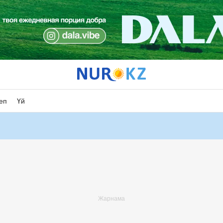
еп
Үй