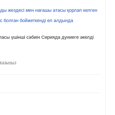
ды жездесі мен нағашы атасы қорлап келген
ес болған бойжеткенді ел алдында
ласы үшінші сәбиін Сирияда дүниеге әкелді
 жазыңыз