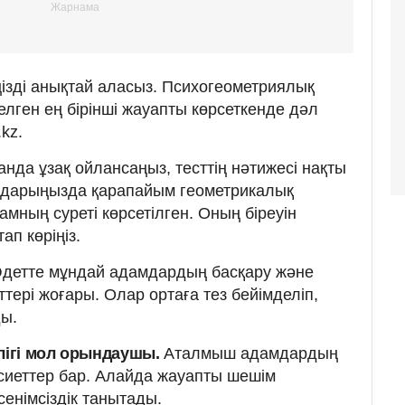
ңізді анықтай аласыз. Психогеометриялық
елген ең бірінші жауапты көрсеткенде дәл
kz.
нда ұзақ ойлансаңыз, тесттің нәтижесі нақты
Алдарыңызда қарапайым геометрикалық
амның суреті көрсетілген. Оның біреуін
тап көріңіз.
детте мұндай адамдардың басқару және
ері жоғары. Олар ортаға тез бейімделіп,
ды.
ілігі мол орындаушы.
Аталмыш адамдардың
иеттер бар. Алайда жауапты шешім
сенімсіздік танытады.