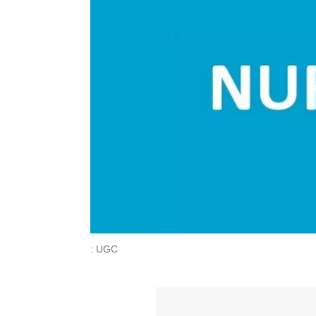
: UGC