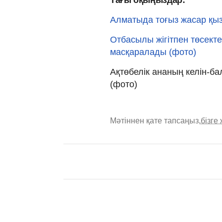
Алматыда тоғыз жасар қыз
Отбасылы жігітпен төсект
масқаралады (фото)
Ақтөбелік ананың келін-ба
(фото)
Мәтіннен қате тапсаңыз,
бізге