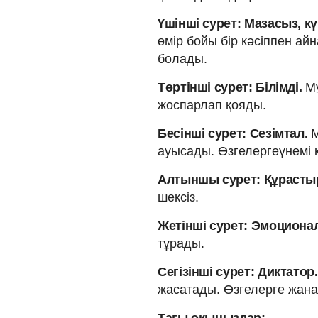
Үшінші сурет: Мазасыз, к
өмір бойы бір кәсіппен 
болады.
Төртінші сурет: Білімді.
М
жоспарлап қояды.
Бесінші сурет: Сезімтал.
М
ауысады. Өзгелергеүнемі 
Алтыншы сурет: Құрасты
шексіз.
Жетінші сурет: Эмоциона
тұрады.
Сегізінші сурет: Диктатор.
жасатады. Өзгелерге жан
Тағы оқыңыздар: