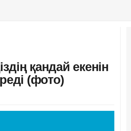
іздің қандай екенін
реді (фото)