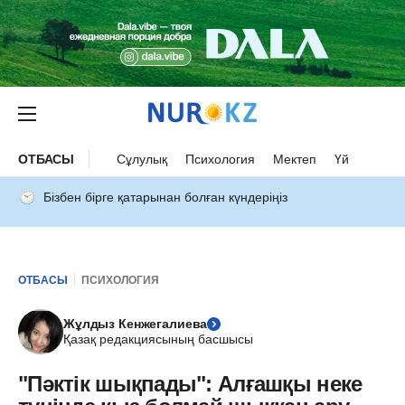
ОТБАСЫ
Сұлулық
Психология
Мектеп
Үй
Бізбен бірге қатарынан болған күндеріңіз
ОТБАСЫ
ПСИХОЛОГИЯ
Жұлдыз Кенжегалиева
Қазақ редакциясының басшысы
"Пәктік шықпады": Алғашқы неке