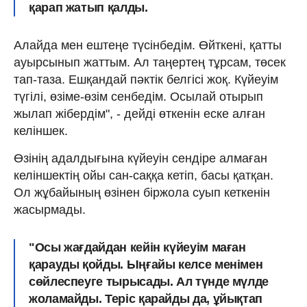
қарап жатып қалды.
Алайда мен ештеңе түсінбедім. Өйткені, қатты
ауырсынып жаттым. Ал таңертең тұрсам, төсек
тап-таза. Ешқандай пәктік белгісі жоқ. Күйеуім
түгілі, өзіме-өзім сенбедім. Осылай отырып
жылап жібердім", - дейді өткенін еске алған
келіншек.
Өзінің адалдығына күйеуін сендіре алмаған
келіншектің ойы сан-саққа кетіп, басы қатқан.
Ол жұбайының өзінен біржола суып кеткенін
жасырмады.
"Осы жағдайдан кейін күйеуім маған
қарауды қойды. Ыңғайы келсе менімен
сөйлеспеуге тырысады. Ал түнде мүлде
жоламайды. Теріс қарайды да, ұйықтап