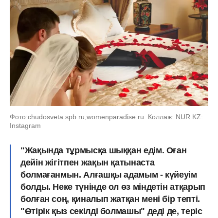
Фото:chudosveta.spb.ru,womenparadise.ru. Коллаж: NUR.KZ:
Instagram
"Жақында тұрмысқа шыққан едім. Оған
дейін жігітпен жақын қатынаста
болмағанмын. Алғашқы адамым - күйеуім
болды. Неке түнінде ол өз міндетін атқарып
болған соң, қиналып жатқан мені бір тепті.
"Өтірік қыз секілді болмашы" деді де, теріс