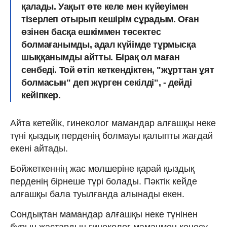
қалады. Уақыт өте келе мен күйеуімен
тізерлеп отырып кешірім сұрадым. Оған
өзінен басқа ешкіммен төсектес
болмағанымды, адал күйімде тұрмысқа
шыққанымды айтты. Бірақ ол маған
сенбеді. Той өтіп кеткендіктен, "жұрттан ұят
болмасын" деп жүрген секілді", - дейді
кейіпкер.
Айта кетейік, гинеколог мамандар алғашқы неке
түні қыздық перденің болмауы қалыпты жағдай
екені айтады.
Бойжеткеннің жас мөлшеріне қарай қыздық
перденің бірнеше түрі болады. Пәктік кейде
алғашқы бала туылғанда алынады екен.
Сондықтан мамандар алғашқы неке түнінен
бұрын жастардың гинеколог маманмен кеңесу