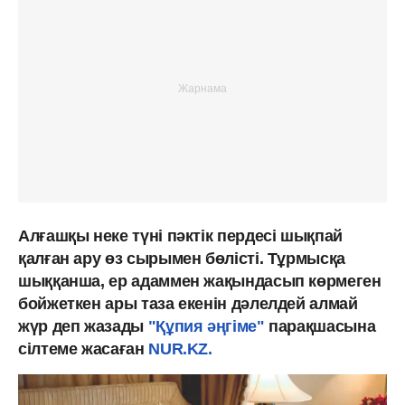
Алғашқы неке түні пәктік пердесі шықпай
қалған ару өз сырымен бөлісті. Тұрмысқа
шыққанша, ер адаммен жақындасып көрмеген
бойжеткен ары таза екенін дәлелдей алмай
жүр деп жазады
"Құпия әңгіме"
парақшасына
сілтеме жасаған
NUR.KZ.