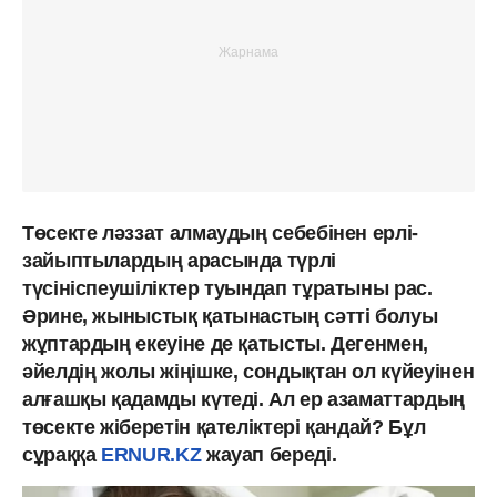
Төсекте ләззат алмаудың себебінен ерлі-
зайыптылардың арасында түрлі
түсініспеушіліктер туындап тұратыны рас.
Әрине, жыныстық қатынастың сәтті болуы
жұптардың екеуіне де қатысты. Дегенмен,
әйелдің жолы жіңішке, сондықтан ол күйеуінен
алғашқы қадамды күтеді. Ал ер азаматтардың
төсекте жіберетін қателіктері қандай? Бұл
сұраққа
ERNUR.KZ
жауап береді.