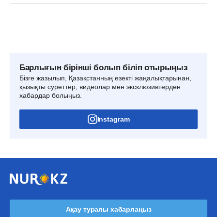
Барлығын бірінші болып біліп отырыңыз
Бізге жазылып, Қазақстанның өзекті жаңалықтарынан,
қызықты суреттер, видеолар мен эксклюзивтерден
хабардар болыңыз.
Instagram
Ақау туралы хабарлаңыз