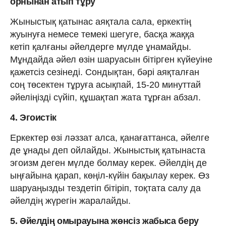
орнынан атып тұру
Жыныстық қатынас аяқтала сала, еркектің
жуынуға немесе темекі шегуге, басқа жаққа
кетіп қалғаны әйелдерге мүлде ұнамайды.
Мұндайда әйел өзін шаруасын бітірген күйеуіне
қажетсіз сезінеді. Сондықтан, бәрі аяқталған
соң төсектен тұруға асықпай, 15-20 минуттай
әйеліңізді сүйіп, құшақтап жата тұрған абзал.
4. Эгоистік
Еркектер өзі ләззат алса, қанағаттанса, әйелге
де ұнады деп ойлайды. Жыныстық қатынаста
эгоизм деген мүлде болмау керек. Әйелдің де
ыңғайына қарап, көңіл-күйін бақылау керек. Өз
шаруаңызды тездетіп бітіріп, тоқтата салу да
әйелдің жүрегін жаралайды.
5. Әйелдің омырауына жөнсіз жабыса беру