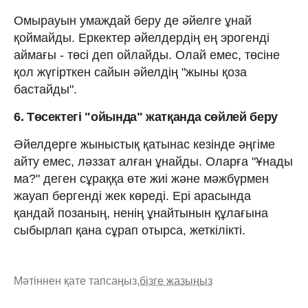
Омырауын умаждай беру де әйелге ұнай
қоймайды. Еркектер әйелдердің ең эрогенді
аймағы - төсі деп ойлайды. Олай емес, төсіне
қол жүгірткен сайын әйелдің "жыны қоза
бастайды".
6. Төсектегі "ойында" жатқанда сөйлей беру
Әйелдерге жыныстық қатынас кезінде әңгіме
айту емес, ләззат алған ұнайды. Оларға "Ұнады
ма?" деген сұраққа өте жиі және мәжбүрмен
жауап бергенді жек көреді. Ері арасында
қандай позаның, ненің ұнайтынын құлағына
сыбырлап қана сұрап отырса, жеткілікті.
Мәтіннен қате тапсаңыз,
бізге жазыңыз