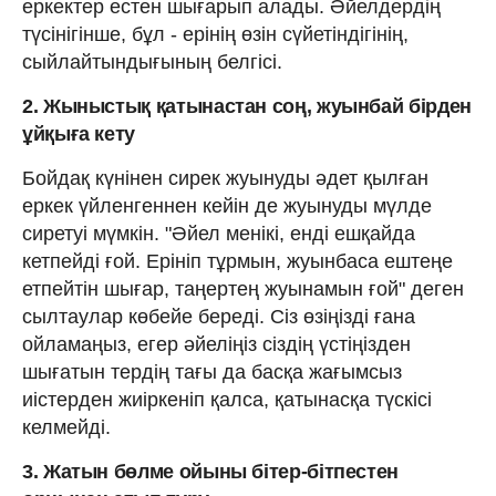
еркектер естен шығарып алады. Әйелдердің
түсінігінше, бұл - ерінің өзін сүйетіндігінің,
сыйлайтындығының белгісі.
2. Жыныстық қатынастан соң, жуынбай бірден
ұйқыға кету
Бойдақ күнінен сирек жуынуды әдет қылған
еркек үйленгеннен кейін де жуынуды мүлде
сиретуі мүмкін. "Әйел менікі, енді ешқайда
кетпейді ғой. Ерініп тұрмын, жуынбаса ештеңе
етпейтін шығар, таңертең жуынамын ғой" деген
сылтаулар көбейе береді. Сіз өзіңізді ғана
ойламаңыз, егер әйеліңіз сіздің үстіңізден
шығатын тердің тағы да басқа жағымсыз
иістерден жиіркеніп қалса, қатынасқа түскісі
келмейді.
3. Жатын бөлме ойыны бітер-бітпестен