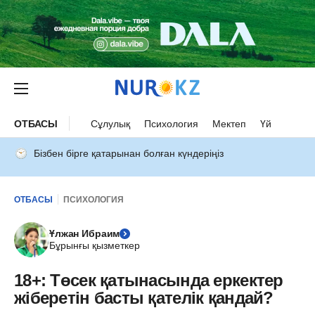
ОТБАСЫ
Сұлулық
Психология
Мектеп
Үй
Бізбен бірге қатарынан болған күндеріңіз
ОТБАСЫ
ПСИХОЛОГИЯ
Ұлжан Ибраим
Бұрынғы қызметкер
18+: Төсек қатынасында еркектер
жіберетін басты қателік қандай?