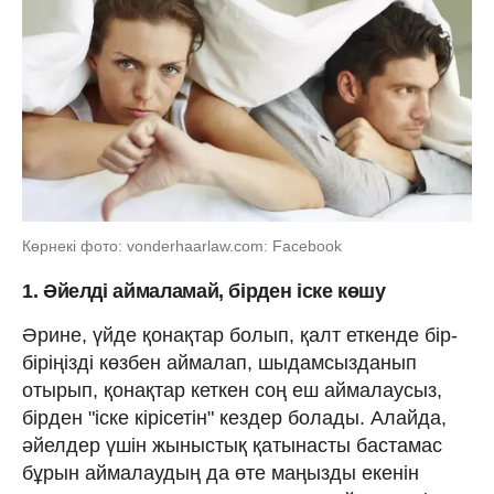
Көрнекі фото: vonderhaarlaw.com: Facebook
1. Әйелді аймаламай, бірден іске көшу
Әрине, үйде қонақтар болып, қалт еткенде бір-
біріңізді көзбен аймалап, шыдамсызданып
отырып, қонақтар кеткен соң еш аймалаусыз,
бірден "іске кірісетін" кездер болады. Алайда,
әйелдер үшін жыныстық қатынасты бастамас
бұрын аймалаудың да өте маңызды екенін