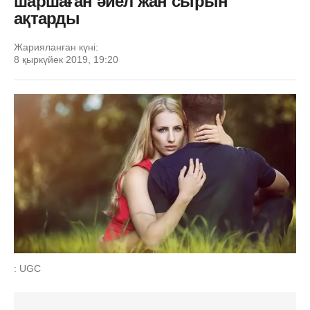
шаршаған әйел жан сырын
ақтарды
Жарияланған күні:
8 қыркүйек 2019, 19:20
: UGC