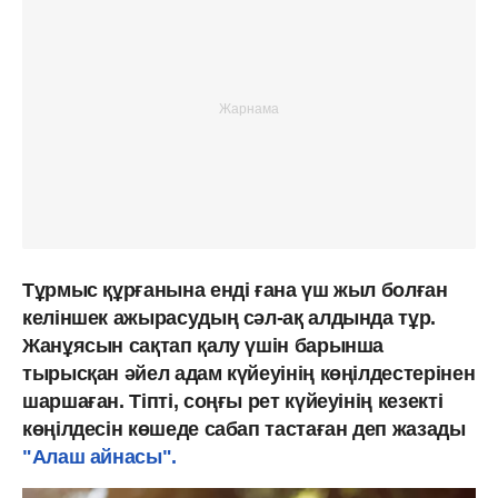
Тұрмыс құрғанына енді ғана үш жыл болған
келіншек ажырасудың сәл-ақ алдында тұр.
Жанұясын сақтап қалу үшін барынша
тырысқан әйел адам күйеуінің көңілдестерінен
шаршаған. Тіпті, соңғы рет күйеуінің кезекті
көңілдесін көшеде сабап тастаған деп жазады
"Алаш айнасы".