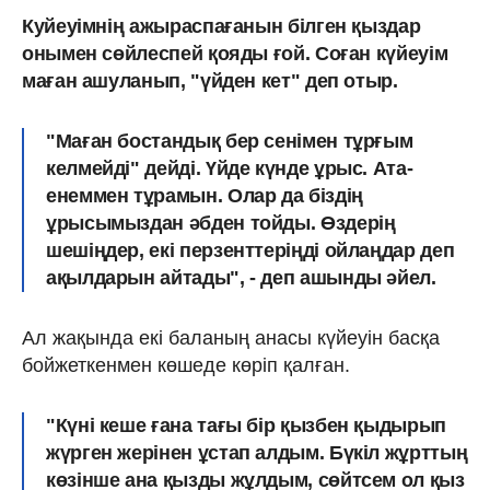
Куйеуімнің ажыраспағанын білген қыздар
онымен сөйлеспей қояды ғой. Соған күйеуім
маған ашуланып, "үйден кет" деп отыр.
"Маған бостандық бер сенімен тұрғым
келмейді" дейді. Үйде күнде ұрыс. Ата-
енеммен тұрамын. Олар да біздің
ұрысымыздан әбден тойды. Өздерің
шешіңдер, екі перзенттеріңді ойлаңдар деп
ақылдарын айтады", - деп ашынды әйел.
Ал жақында екі баланың анасы күйеуін басқа
бойжеткенмен көшеде көріп қалған.
"Күні кеше ғана тағы бір қызбен қыдырып
жүрген жерінен ұстап алдым. Бүкіл жұрттың
көзінше ана қызды жұлдым, сөйтсем ол қыз