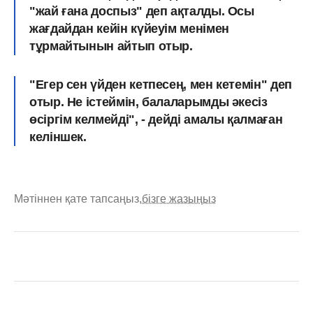
"жай ғана доспыз" деп ақталды. Осы
жағдайдан кейін күйеуім менімен
тұрмайтынын айтып отыр.
"Егер сен үйден кетпесең, мен кетемін" деп
отыр. Не істеймін, балаларымды әкесіз
өсіргім келмейді", - дейді амалы қалмаған
келіншек.
Мәтіннен қате тапсаңыз,
бізге жазыңыз