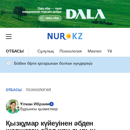
ОТБАСЫ
Сұлулық
Психология
Мектеп
Үй
Бізбен бірге қатарынан болған күндеріңіз
ОТБАСЫ
ПСИХОЛОГИЯ
Ұлжан Ибраим
Бұрынғы қызметкер
Қызқұмар күйеуінен әбден