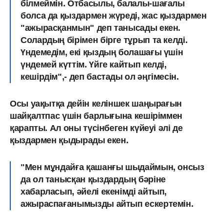
білмеймін. Отбасылы, балалы-шағалы
болса да қыздармен жүреді, жас қыздармен
"ажырасқанмын" деп танысады екен.
Солардың бірімен бірге тұрып та келді.
Үндемедім, екі қыздың болашағы үшін
үндемей күттім. Үйге кайтып келді,
кешірдім",- деп бастады ол әңгімесін.
Осы уақытқа дейін келіншек шаңырағын
шайқалтпас үшін барлығына кешіріммен
қарапты. Ал оны түсінбеген күйеуі әлі де
қыздармен қыдырады екен.
"Мен мұндайға қашанғы шыдаймын, онсыз
да ол танысқан қыздардың бәріне
хабарласып, әйелі екенімді айтып,
ажыраспағанымызды айтып ескертемін.