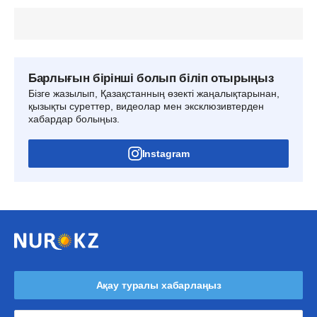
Барлығын бірінші болып біліп отырыңыз
Бізге жазылып, Қазақстанның өзекті жаңалықтарынан,
қызықты суреттер, видеолар мен эксклюзивтерден
хабардар болыңыз.
Instagram
Ақау туралы хабарлаңыз