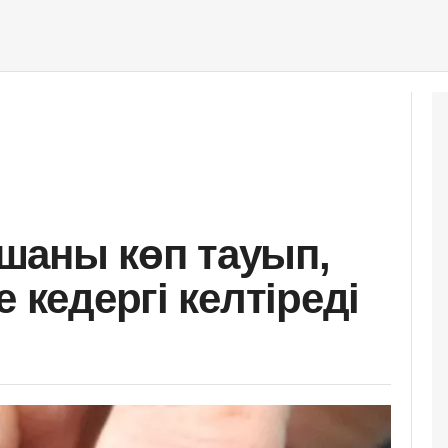
шаны көп тауып,
 кедергі келтіреді