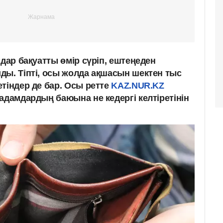
мдар бақуатты өмір сүріп, ештеңеден
ды. Тіпті, осы жолда ақшасын шектен тыс
тіндер де бар. Осы ретте
KAZ.NUR.KZ
адамдардың баюына не кедергі келтіретінін