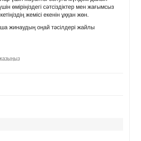
шін өміріңіздегі сәтсіздіктер мен жағымсыз
кетіңіздің жемісі екенін ұққан жөн.
ақша жинаудың оңай тәсілдері жайлы
 жазыңыз