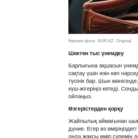
Көрнекі фото: NUR.KZ: Original
Шектен тыс үнемдеу
Барлығына ақшасын үнемде
сақтау үшін өзін көп нәрс
түсінік бар. Шын мәнісінд
күш-жігеріңіз кетеді. Сонд
ойлаңыз.
Өзгерістерден қорқу
Жайлылық аймағынан шығу
дүние. Егер өз өміріңіздег
онда жақсы өмір сүремін д