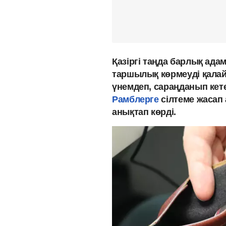
Қазіргі таңда барлық ада
таршылық көрмеуді қалай
үнемдеп, сараңданып кете
Рамблерге
сілтеме жасап 
анықтап көрді.