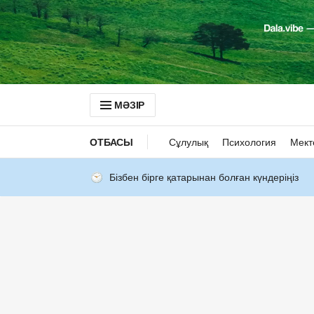
МӘЗІР
ОТБАСЫ
Сұлулық
Психология
Мект
Бізбен бірге қатарынан болған күндеріңіз