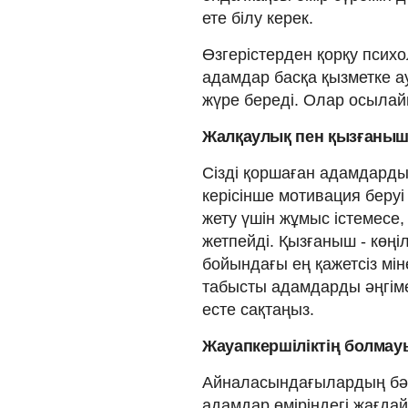
ете білу керек.
Өзгерістерден қорқу психо
адамдар басқа қызметке а
жүре береді. Олар осылай
Жалқаулық пен қызғаны
Сізді қоршаған адамдардың
керісінше мотивация беруі
жету үшін жұмыс істемесе,
жетпейді. Қызғаныш - көңілі
бойындағы ең қажетсіз мін
табысты адамдарды әңгіме
есте сақтаңыз.
Жауапкершіліктің болмау
Айналасындағылардың бәрі 
адамдар өміріндегі жағда