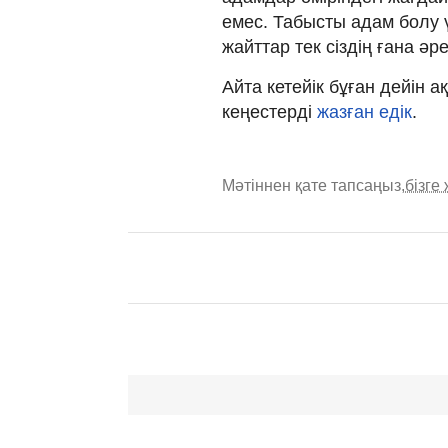
емес. Табысты адам болу ү
жайттар тек сіздің ғана әре
Айта кетейік бұған дейін 
кеңестерді
жазған едік
.
Мәтіннен қате тапсаңыз,
бізге