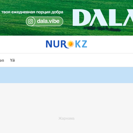
еп
Үй