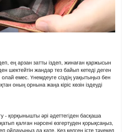
п, ең арзан затты іздеп, жинаған қаржысын
еден шектейтін жандар тез байып кетеді деген
е, олай емес. Үнемдеуге сіздің уақытыңыз бен
ықтан оның орнына жаңа кіріс көзін іздеуді
 - қорқынышты әрі әдеттегіден басқаша
і қатып қалған нәрсені өзгертуден қорықсаңыз,
еп ойлауыңыз да қате. Кез келген істе тәуекел