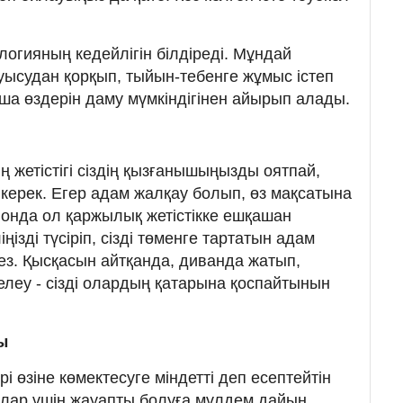
логияның кедейлігін білдіреді. Мұндай
уысудан қорқып, тыйын-тебенге жұмыс істеп
ша өздерін даму мүмкіндігінен айырып алады.
ш
 жетістігі сіздің қызғанышыңызды оятпай,
 керек. Егер адам жалқау болып, өз мақсатына
 онда ол қаржылық жетістікке ешқашан
ңізді түсіріп, сізді төменге тартатын адам
ез. Қысқасын айтқанда, диванда жатып,
леу - сізді олардың қатарына қоспайтынын
ы
өзіне көмектесуге міндетті деп есептейтін
йлар үшін жауапты болуға мүлдем дайын