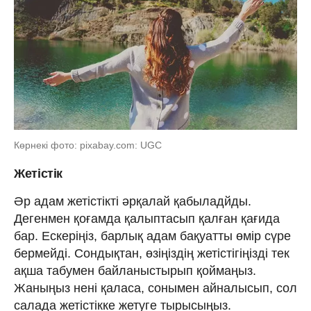
Көрнекі фото: pixabay.com: UGC
Жетістік
Әр адам жетістікті әрқалай қабыладйды.
Дегенмен қоғамда қалыптасып қалған қағида
бар. Ескеріңіз, барлық адам бақуатты өмір сүре
бермейді. Сондықтан, өзіңіздің жетістігіңізді тек
ақша табумен байланыстырып қоймаңыз.
Жаныңыз нені қаласа, сонымен айналысып, сол
салада жетістікке жетуге тырысыңыз.