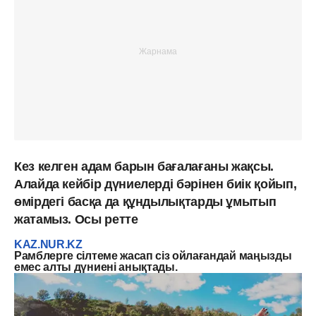
Кез келген адам барын бағалағаны жақсы.
Алайда кейбір дүниелерді бәрінен биік қойып,
өмірдегі басқа да құндылықтарды ұмытып
жатамыз. Осы ретте
KAZ.NUR.KZ
Рамблерге сілтеме жасап сіз ойлағандай маңызды
емес алты дүниені анықтады.