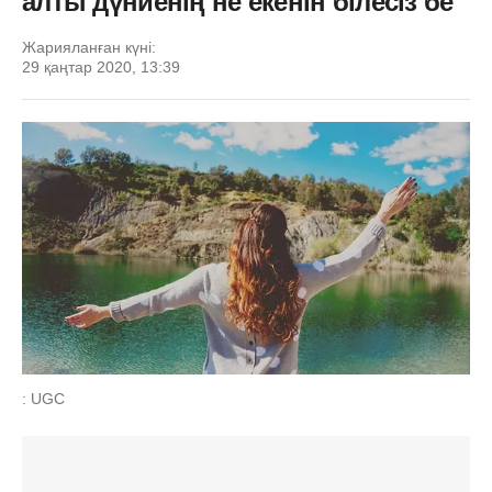
алты дүниенің не екенін білесіз бе
Жарияланған күні:
29 қаңтар 2020, 13:39
: UGC