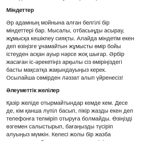
Міндеттер
Әр адамның мойнына алған белгілі бір
міндеттері бар. Мысалы, отбасыңды асырау,
жұмысқа кешікпеу сияқты. Алайда міндетім екен
деп өзіңізге ұнамайтын жұмысты өмір бойы
істеуден асқан ауыр нәрсе жоқ шығар. Әрбір
жасаған іс-әрекетіңіз арқылы сіз өміріңіздегі
басты мақсатқа жақындауыңыз керек.
Осылайша сөмірден ләззат алып үйренесіз!
Әлеуметтік желілер
Қазір желіде отырмайтындар кемде кем. Десе
де, кім қанша лүпіл басып, пікір жазды екен деп
телефонға телміріп отыруға болмайды. Өзіңізді
өзгемен салыстырып, бағаңызды түсіріп
алуыңыз мүмкін. Келесі жолы бір жазба