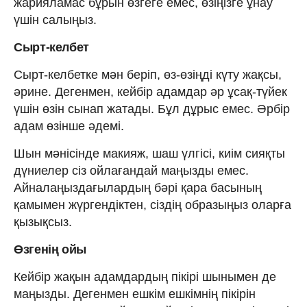
жарияламас бұрын өзгеге емес, өзіңізге ұнау
үшін салыңыз.
Сырт-келбет
Сырт-келбетке мән беріп, өз-өзіңді күту жақсы,
әрине. Дегенмен, кейбір адамдар әр ұсақ-түйек
үшін өзін сынап жатады. Бұл дұрыс емес. Әрбір
адам өзінше әдемі.
Шын мәнісінде макияж, шаш үлгісі, киім сияқты
дүниелер сіз ойлағандай маңызды емес.
Айналаңыздағылардың бәрі қара басының
қамымен жүргендіктен, сіздің образыңыз оларға
қызықсыз.
Өзгенің ойы
Кейбір жақын адамдардың пікірі шынымен де
маңызды. Дегенмен ешкім ешкімнің пікірін