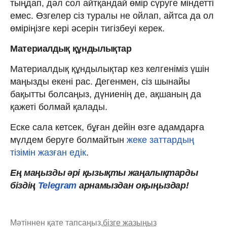
тыңдап, дәл сол айтқандай өмір сүруге міндетті
емес. Өзгелер сіз туралы не ойлап, айтса да ол
өміріңізге кері әсерін тигізбеуі керек.
Материалдық құндылықтар
Материалдық құндылықтар кез келгеніміз үшін
маңызды екені рас. Дегенмен, сіз шынайы
бақытты болсаңыз, дүниенің де, ақшаның да
қажеті болмай қалады.
Еске сала кетсек, бұған дейін өзге адамдарға
мүлдем беруге болмайтын
жеке заттардың
тізімін жазған едік
.
Ең маңызды әрі қызықты жаңалықтарды
біздің
Telegram
арнамыздан оқыңыздар!
Мәтіннен қате тапсаңыз,
бізге жазыңыз