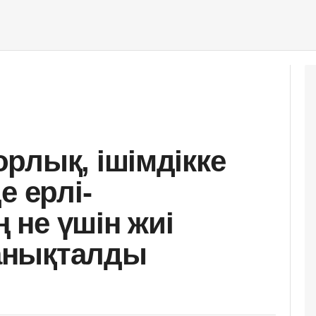
рлық, ішімдікке
е ерлі-
не үшін жиі
анықталды