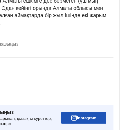
 Алматы ешкімге дес бермеген (үш мың
 Одан кейінгі орында Алматы облысы мен
алған аймақтарда бір жыл ішінде екі жарым
.
 жазыңыз
рыңыз
Instagram
тарынан, қызықты суреттер,
лыңыз.