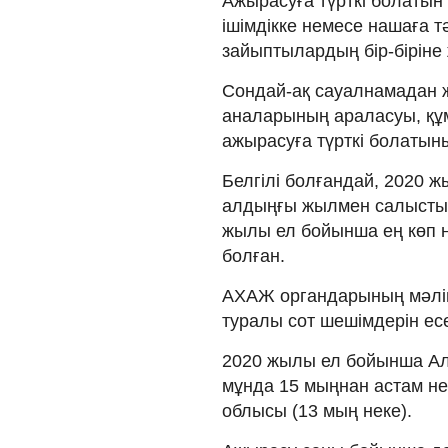
Ажырасуға түрткі болатын
ішімдікке немесе нашаға тә
зайыптылардың бір-біріне 
Сондай-ақ сауалнамадан жұ
аналарының араласуы, құ
ажырасуға түрткі болатын
Белгілі болғандай, 2020 ж
алдыңғы жылмен салыстырғ
жылы ел бойынша ең көп н
болған.
АХАЖ органдарының мәліме
туралы сот шешімдерін ес
2020 жылы ел бойынша Алм
мұнда 15 мыңнан астам нек
облысы (13 мың неке).