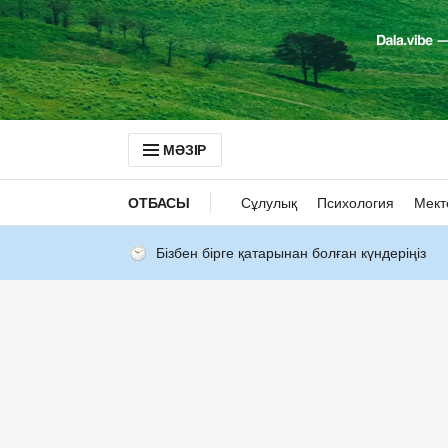
МӘЗІР
ОТБАСЫ
Сұлулық
Психология
Мект
Бізбен бірге қатарынан болған күндеріңіз