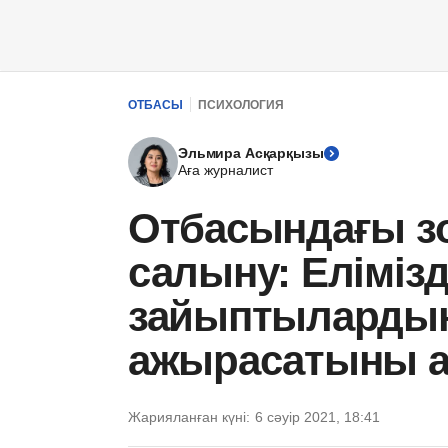
ОТБАСЫ
ПСИХОЛОГИЯ
Эльмира Асқарқызы
Аға журналист
Отбасындағы зо
салыну: Елімізд
зайыптылардың 
ажырасатыны 
Жарияланған күні:
6 сәуір 2021, 18:41