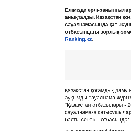
Елімізде ерлі-зайыптыл
анықталды. Қазақстан қо
сауалнамасында қатысуш
отбасындағы зорлық-зом
Ranking.kz
.
Қазақстан қоғамдық даму 
ауқымды сауалнама жүргі
"Қазақстан отбасылары - 
сауалнамаға қатысушылард
басты себебін отбасындағ