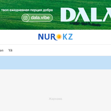
еп
Үй