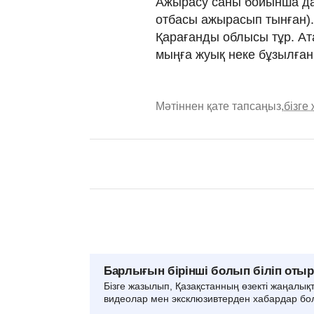
Ажырасу саны бойынша да
отбасы ажырасып тынған).
Қарағанды облысы тұр. Ат
мыңға жуық неке бұзылған
Мәтіннен қате тапсаңыз,
бізге
Барлығын бірінші болып біліп оты
Бізге жазылып, Қазақстанның өзекті жаңалық
видеолар мен эксклюзивтерден хабардар бо