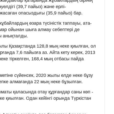
 жағдайлар қатарында жұбайлардың бірінің
уелдігі (39,7 пайыз) және ерлі-
жасаған опасыздығы (35,9 пайыз) бар.
байлардың өзара түсіністік таппауы, ата-
мар ойынан шыға алмау себептері де
ы анықталды.
ылы Қазақстанда 128,8 мың неке қиылған, ол
анда 7,6 пайызға аз. Айта кету керек, 2013
еке тіркелген, 168,4 мың отбасы пайда
тіне сүйенсек, 2020 жылы елде неке бұзу
епке алмағанда 22 мың неке бұзылған.
аты қаласында отау құрғандар саны көп -
е қиылған. Одан кейінгі орында Түркістан