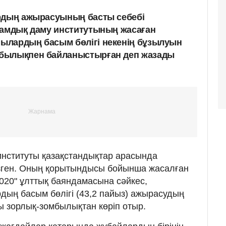
ардың ажырасуының басты себебі
ғамдық даму институтының жасаған
ылардың басым бөлігі некенің бұзылуын
былықпен байланыстырған деп жазады
институты қазақстандықтар арасында
зген. Оның қорытындысы бойынша жасалған
2020" ұлттық баяндамасына сәйкес,
ың басым бөлігі (43,2 пайыз) ажырасудың
ы зорлық-зомбылықтан көріп отыр.