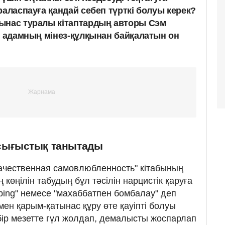
раласпауға қандай себеп түрткі болуы керек?
ынас туралы кітаптардың авторы Сэм
р адамның мінез-құлқынан байқалатын он
сығыстық танытады
ачественная самовлюбленность" кітабының
 көңілін табудың бұл тәсілін нарцистік қаруға
bing" немесе "махаббатпен бомбалау" деп
ен қарым-қатынас құру өте қауіпті болуы
ң бір мезетте гүл жолдап, демалысты жоспарлап