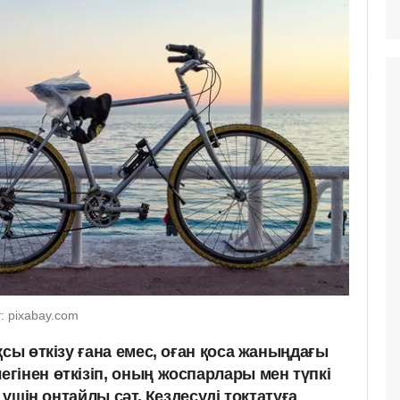
т: pixabay.com
қсы өткізу ғана емес, оған қоса жаныңдағы
гінен өткізіп, оның жоспарлары мен түпкі
у үшін оңтайлы сәт. Кездесуді тоқтатуға