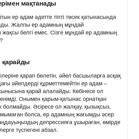
терімен мақтанады
тын ер адам әдетте тіпті төсек қатынасында
айды. Жалпы ер адамның мұндай
ы жақсы белгі емес. Сізге мұндай ер адамның
е?
н қарайды
ілеріне қарап бөлетін, әйел басшыларға асқақ
дағы әйелдерді құрметтемейтін ер адам –
жынысына қарай алалайды. Көбінесе ол
енімді. Онымен қарым-қатынас орнатқан
дік болмайды. Әсіресе ол жалқау, қызықсыз,
амымаған болса, ер адамның жағымды әсер
Таңдауыңыздың депрессияға ұшыраған, өмірде
ерге түспегені абзал.