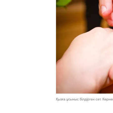
Қызға ұсыныс білдірген сәт. Көрне