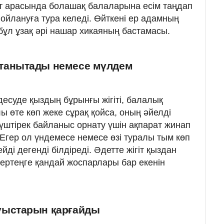
рт арасында болашақ балаларына есім таңдап
, ойлануға тура келеді. Өйткені ер адамның
бұл ұзақ әрі нашар хикаяның бастамасы.
танытады немесе мүлдем
десуде қыздың бұрынғы жігіті, балалық
лы өте көп жеке сұрақ қойса, оның әйелді
күштірек байланыс орнату үшін ақпарат жинап
 Егер ол үндемесе немесе өзі туралы тым көп
йді дегенді білдіреді. Әдетте жігіт қыздан
е ертеңге қандай жоспарлары бар екенін
уыстарын қарғайды