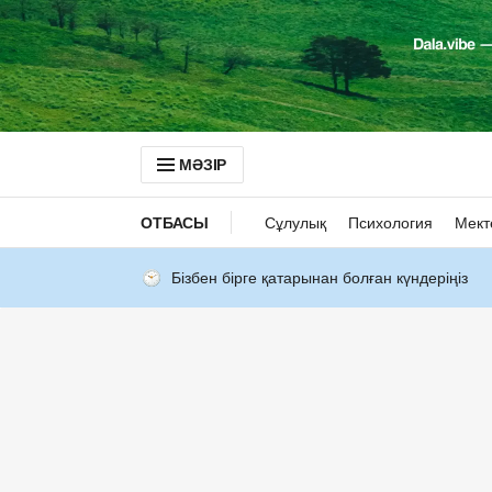
МӘЗІР
ОТБАСЫ
Сұлулық
Психология
Мект
Бізбен бірге қатарынан болған күндеріңіз