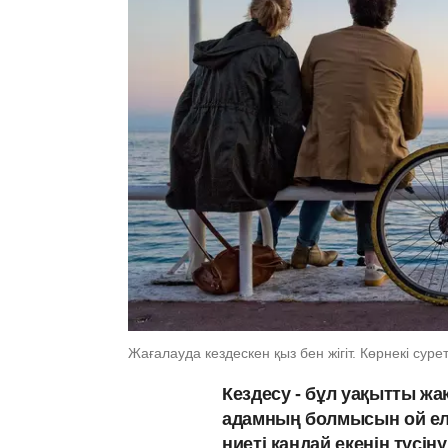
Жағалауда кездескен қыз бен жігіт. Көрнекі суре
Кездесу - бұл уақытты жа
адамның болмысын ой еле
ниеті қандай екенін түсін