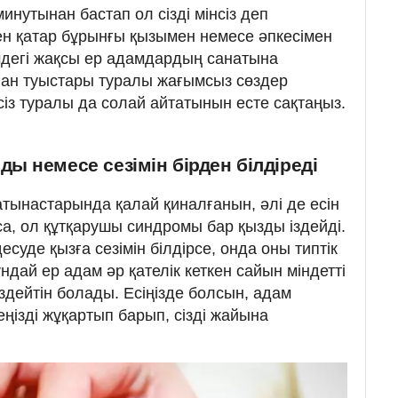
минутынан бастап ол сізді мінсіз деп
мен қатар бұрынғы қызымен немесе әпкесімен
мдегі жақсы ер адамдардың санатына
мнан туыстары туралы жағымсыз сөздер
 сіз туралы да солай айтатынын есте сақтаңыз.
ды немесе сезімін бірден білдіреді
тынастарында қалай қиналғанын, әлі де есін
са, ол құтқарушы синдромы бар қызды іздейді.
суде қызға сезімін білдірсе, онда оны типтік
дай ер адам әр қателік кеткен сайын міндетті
іздейтін болады. Есіңізде болсын, адам
еңізді жұқартып барып, сізді жайына