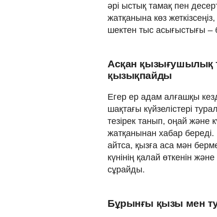
әрі ыстық тамақ пен десе
жатқанына көз жеткізсеңіз
шектен тыс асығыстығы – 
Асқан қызығушылық 
қызықпайды
Егер ер адам алғашқы кез
шақтағы күйзелістері тура
тезірек танып, оңай және 
жатқанынан хабар береді.
айтса, қызға аса мән берме
күнінің қалай өткенін жән
сұрайды.
Бұрынғы қызы мен т