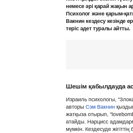
немесе әрі қарай жақын а
Психолог және қарым-қат
Вакнин кездесу кезінде е
теріс әдет туралы айтты.
Шешім қабылдауда а
Израиль психологы, "Злок
авторы
Сэм Вакнин
қыздың
жатқыза отырып, "lovebom
атайды. Нарцисс адамдарм
мүмкін. Кездесуде жігітті