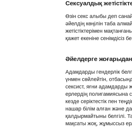
Сексуалдық жетістік
Өзін секс алыбы деп санай
әйелдің көңілін таба алм
жетістіктерімен мақтанған
қажет екеніне сенімдісіз б
Әйелдерге жоғарыда
Адамдарды гендерлік белг
үнмен сөйлейтін, отбасын
сексист, яғни адамдарды 
ерлердің полигамиясына с
кезде серіктестік пен тең
нашар білім алған және д
қалдырмайтыны белгілі. 
мақсаты жоқ, жұмыссыз ерл