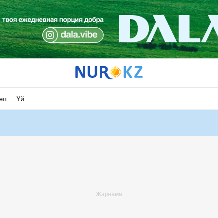
еп
Үй