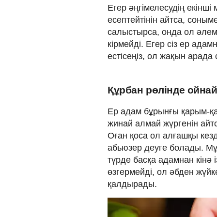
Егер әңгімелесудің екінші 
есептейтінін айтса, соны
салыстырса, онда ол әле
кірмейді. Егер сіз ер ада
естісеңіз, ол жақын арада
Құрбан рөлінде ойнай
Ер адам бұрынғы қарым-қа
жинай алмай жүргенін айт
Оған қоса ол алғашқы кезде
абьюзер деуге болады. Мұн
түрде басқа адамнан кінә 
өзгермейді, ол әбден жүйк
қалдырады.