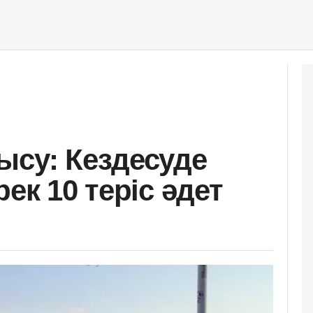
ысу: Кездесуде
ек 10 теріс әдет