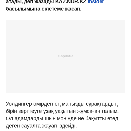
атады, деп жазады KAZ.NUR.KZ
Insider
басылымына сілетеме жасап.
Уолдингер өмірдегі ең маңызды сұрақтардың
бірін зерттеуге ұзақ уақытын жұмсаған ғалым.
Ол адамдарды шын мәнінде не бақытты етеді
деген сауалға жауап іздейді.