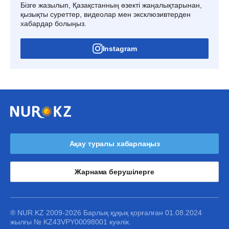
Бізге жазылып, Қазақстанның өзекті жаңалықтарынан,
қызықты суреттер, видеолар мен эксклюзивтерден
хабардар болыңыз.
Instagram
Ақау туралы хабарлаңыз
Жарнама берушілерге
® NUR.KZ 2009-2026 Барлық құқық қорғалған 01.08.2024
жылғы № KZ43VPY00098001 куәлік.