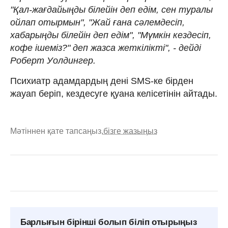
"Қал-жағдайыңды білейін деп едім, сен туралы
ойлап отырмын", "Жай ғана сәлемдесіп,
хабарыңды білейін деп едім", "Мүмкін кездесіп,
кофе ішеміз?" деп жазса жеткілікті", - дейді
Роберт Уолдингер.
Психиатр адамдардың дені SMS-ке бірден
жауап беріп, кездесуге қуана келісетінін айтады.
Мәтіннен қате тапсаңыз,
бізге жазыңыз
Барлығын бірінші болып біліп отырыңыз