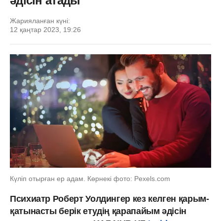
әдісін атады
Жарияланған күні:
12 қаңтар 2023, 19:26
Күліп отырған ер адам. Көрнекі фото: Рexels.com
Психиатр Роберт Уолдингер кез келген қарым-
қатынасты берік етудің қарапайым әдісін