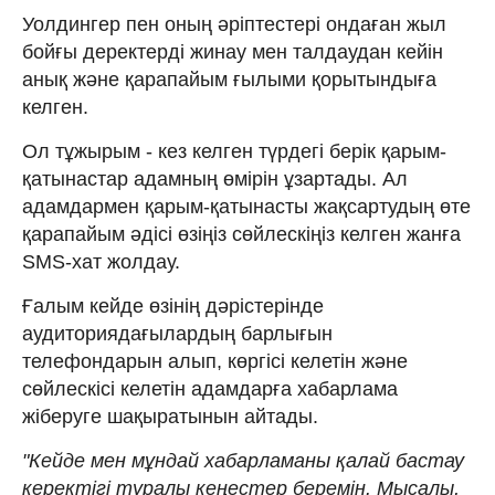
Уолдингер пен оның әріптестері ондаған жыл
бойғы деректерді жинау мен талдаудан кейін
анық және қарапайым ғылыми қорытындыға
келген.
Ол тұжырым - кез келген түрдегі берік қарым-
қатынастар адамның өмірін ұзартады. Ал
адамдармен қарым-қатынасты жақсартудың өте
қарапайым әдісі өзіңіз сөйлескіңіз келген жанға
SMS-хат жолдау.
Ғалым кейде өзінің дәрістерінде
аудиториядағылардың барлығын
телефондарын алып, көргісі келетін және
сөйлескісі келетін адамдарға хабарлама
жіберуге шақыратынын айтады.
"Кейде мен мұндай хабарламаны қалай бастау
керектігі туралы кеңестер беремін. Мысалы,