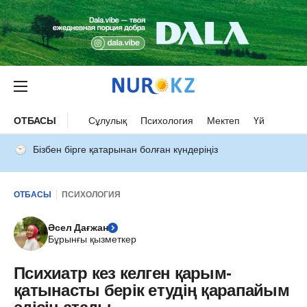
ОТБАСЫ
Сұлулық
Психология
Мектеп
Үй
Бізбен бірге қатарынан болған күндеріңіз
ОТБАСЫ
ПСИХОЛОГИЯ
Әсел Дағжан
Бұрынғы қызметкер
Психиатр кез келген қарым-
қатынасты берік етудің қарапайым