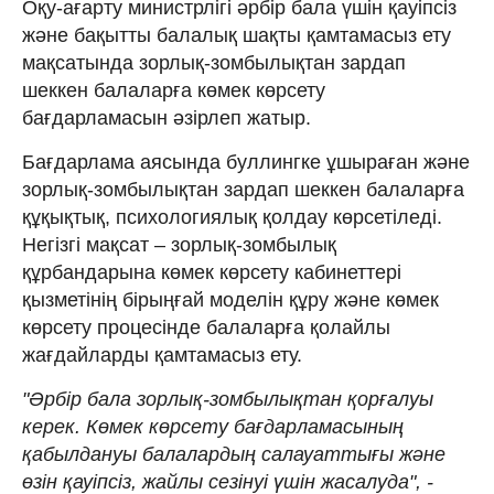
Оқу-ағарту министрлігі әрбір бала үшін қауіпсіз
және бақытты балалық шақты қамтамасыз ету
мақсатында зорлық-зомбылықтан зардап
шеккен балаларға көмек көрсету
бағдарламасын әзірлеп жатыр.
Бағдарлама аясында буллингке ұшыраған және
зорлық-зомбылықтан зардап шеккен балаларға
құқықтық, психологиялық қолдау көрсетіледі.
Негізгі мақсат – зорлық-зомбылық
құрбандарына көмек көрсету кабинеттері
қызметінің бірыңғай моделін құру және көмек
көрсету процесінде балаларға қолайлы
жағдайларды қамтамасыз ету.
"Әрбір бала зорлық-зомбылықтан қорғалуы
керек. Көмек көрсету бағдарламасының
қабылдануы балалардың салауаттығы және
өзін қауіпсіз, жайлы сезінуі үшін жасалуда", -