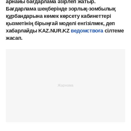
арнайы бағдарлама әзірлеп жатыр.
Бағдарлама шеңберінде зорлық-зомбылық
құрбандарына көмек көрсету кабинеттері
қызметінің бірыңғай моделі енгізілмек, деп
хабарлайды KAZ.NUR.KZ
ведомствоға
сілтеме
жасап.