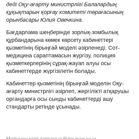
деді Оқу-ағарту министрлігі Балалардың
құқықтарын қорғау комитеті төрағасының
орынбасары Юлия Овечкина.
Бағдарлама шеңберінде зорлық-зомбылық
құрбандарына көмек көрсету кабинеттері
қызметінің бірыңғай моделі әзірленеді. Сот-
медицина сараптамасын жүргізу, полиция
қызметкерлерінің сұрақ-жауап алуы осы
кабинеттерде жүргізілетін болады.
Кабинеттер қызметінің бірыңғай моделін Оқу-
ағарту министрлігі әзірлеп, жергілікті атқарушы
органдарға осы сынды кабинеттерді ашу
стандарты ретінде ұсынады.
Мәтіннен қате тапсаңыз,
бізге жазыңыз