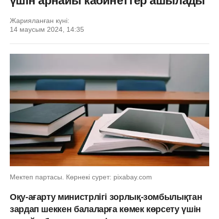
үшін арнайы кабинеттер ашылады
Жарияланған күні:
14 маусым 2024, 14:35
Мектеп партасы. Көрнекі сурет: pixabay.com
Оқу-ағарту министрлігі зорлық-зомбылықтан
зардап шеккен балаларға көмек көрсету үшін