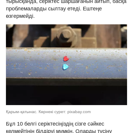
тырысқанда, серіктес шаршағанын айтып, басқа
проблемаларды сылтау етеді. Ештеңе
өзгермейді.
Қарым-қатынас. Көрнекі сурет: pixabay.com
Бұл 10 белгі серіктесіңіздің сізге сәйкес
келмейтінін білдіруі мүмкін. Оларды түсіну