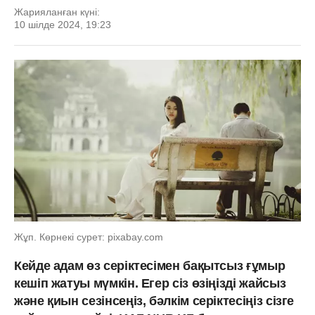
Жарияланған күні:
10 шілде 2024, 19:23
Жұп. Көрнекі сурет: pixabay.com
Кейде адам өз серіктесімен бақытсыз ғұмыр
кешіп жатуы мүмкін. Егер сіз өзіңізді жайсыз
және қиын сезінсеңіз, бәлкім серіктесіңіз сізге