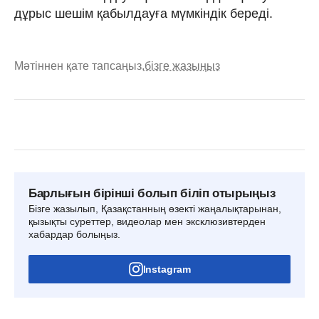
дұрыс шешім қабылдауға мүмкіндік береді.
Мәтіннен қате тапсаңыз,
бізге жазыңыз
Барлығын бірінші болып біліп отырыңыз
Бізге жазылып, Қазақстанның өзекті жаңалықтарынан,
қызықты суреттер, видеолар мен эксклюзивтерден
хабардар болыңыз.
Instagram