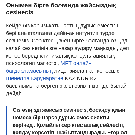
Онымен бірге болғанда жайсыздық
сезінесіз
Кейде біз қарым-қатынастың дұрыс еместігін
бәрі анықталғанға дейін-ақ интуитив түрде
сезінеміз. Серіктесіңізбен бірге болғанда өзіңізді
қалай сезінетініңізге назар аудару маңызды, деп
кеңес береді клиникалық консультациялық
психология магистрі,
MFT онлайн
бағдарламасының
лицензияланған кеңесшісі
Шенелла Карунаратне
KAZ.NUR.KZ
басылымына берген эксклюзив пікірінде былай
дейді:
Сіз өзіңізді жайсыз сезінесіз, босаңсу қиын
немесе бір нәрсе дұрыс емес сияқты
көрінеді. Қолайлы серіктес ашық сөйлесіп,
қолдау көрсетіп, шабыттандырады. Егер ол