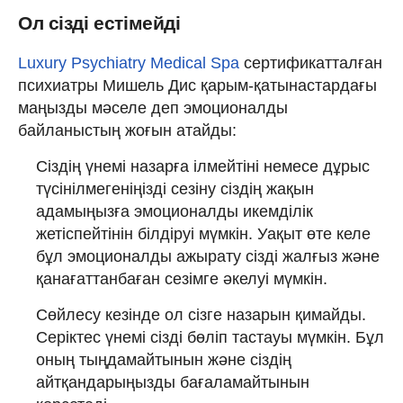
Ол сізді естімейді
Luxury Psychiatry Medical Spa
сертификатталған
психиатры Мишель Дис қарым-қатынастардағы
маңызды мәселе деп эмоционалды
байланыстың жоғын атайды:
Сіздің үнемі назарға ілмейтіні немесе дұрыс
түсінілмегеніңізді сезіну сіздің жақын
адамыңызға эмоционалды икемділік
жетіспейтінін білдіруі мүмкін. Уақыт өте келе
бұл эмоционалды ажырату сізді жалғыз және
қанағаттанбаған сезімге әкелуі мүмкін.
Сөйлесу кезінде ол сізге назарын қимайды.
Серіктес үнемі сізді бөліп тастауы мүмкін. Бұл
оның тыңдамайтынын және сіздің
айтқандарыңызды бағаламайтынын