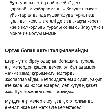
бұл туралы ертең сөйлесейік" деген
қарапайым хабарламаны жіберуде немесе
ұйықтар алдында құшақтасуда тұрған еш
қиындық жоқ. Сізге әлі де сізді жақсы көретіні
және қамқорлығы туралы сенім сыйлау үлкен
мәнге ие болуы мүмкін.
Ортақ болашақты талқыламайды
Егер жұпта біреу одақтың болашағы туралы
әңгімелерден қашса, демек, ол бұл адаммен
ұзақмерзімді қарым-қатынастарды
жоспарламайды. Белгісіздікте өмір сүріп, уақыт
өте келе бір нәрсе өзгереді деп күтудің қажеті
жоқ. Бұл мәселені шешіп алыңыз.
Мұндай әңгімелер екеуіңіздің бір толқында
екендігіңізге көз жеткізуге көмектеседі.