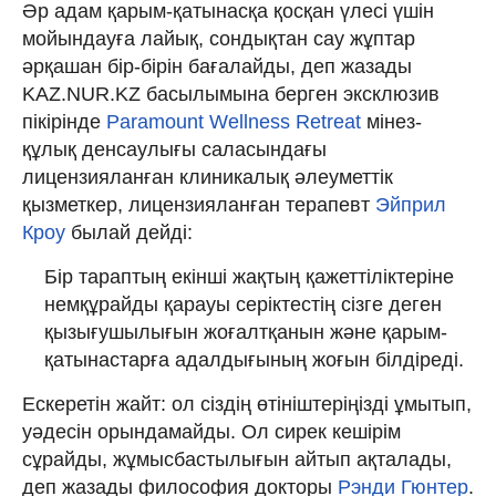
Әр адам қарым-қатынасқа қосқан үлесі үшін
мойындауға лайық, сондықтан сау жұптар
әрқашан бір-бірін бағалайды, деп жазады
KAZ.NUR.KZ басылымына берген эксклюзив
пікірінде
Paramount Wellness Retreat
мінез-
құлық денсаулығы саласындағы
лицензияланған клиникалық әлеуметтік
қызметкер, лицензияланған терапевт
Эйприл
Кроу
былай дейді:
Бір тараптың екінші жақтың қажеттіліктеріне
немқұрайды қарауы серіктестің сізге деген
қызығушылығын жоғалтқанын және қарым-
қатынастарға адалдығының жоғын білдіреді.
Ескеретін жайт: ол сіздің өтініштеріңізді ұмытып,
уәдесін орындамайды. Ол сирек кешірім
сұрайды, жұмысбастылығын айтып ақталады,
деп жазады философия докторы
Рэнди Гюнтер
.