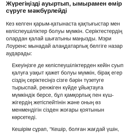
Жүрегіңізді ауыртып, ымырамен өмір
сүруге мәжбүрлейді
Кез келген қарым-қатынаста қақтығыстар мен
келіспеушіліктер болуы мүмкін. Серіктестердің
олардан қалай шығатыны маңызды. Мэри
Лоуренс мынадай алаңдатарлық белгіге назар
аударады:
Екеуіңізге де келіспеушіліктерден кейін суып
қалуға уақыт қажет болуы мүмкін, бірақ егер
сіздің серіктесіңіз сізге бәрін түзетуге
тырыспай, ренжіген күйде ұйықтауға
мүмкіндік берсе, бұл қамқорлық пен күш-
жігердің жетіспейтінін және оның өз
менмендігін сізден жоғары қоятынын
көрсетеді.
Кешірім сұрап, "Кешір, болған жағдай үшін,