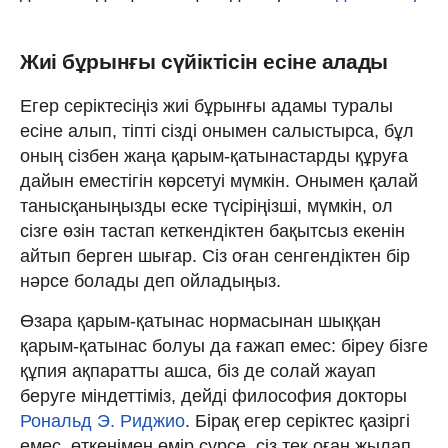
Жиі бұрынғы сүйіктісін есіне алады
Егер серіктесіңіз жиі бұрынғы адамы туралы
есіне алып, тіпті сізді онымен салыстырса, бұл
оның сізбен жаңа қарым-қатынастарды құруға
дайын еместігін көрсетуі мүмкін. Онымен қалай
танысқаныңызды еске түсіріңізші, мүмкін, ол
сізге өзін тастап кеткендіктен бақытсыз екенін
айтып берген шығар. Сіз оған сенгендіктен бір
нәрсе болады деп ойладыңыз.
Өзара қарым-қатынас нормасынан шыққан
қарым-қатынас болуы да ғажап емес: біреу бізге
құпия ақпаратты ашса, біз де солай жауап
беруге міндеттіміз, дейді философия докторы
Рональд Э. Риджио
. Бірақ егер серіктес қазіргі
емес, өткенімен өмір сүрсе, сіз тек оған жылап