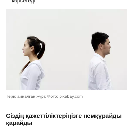
көрсетеді.
Теріс айналған жұрт. Фото: pixabay.com
Сіздің қажеттіліктеріңізге немқұрайды
қарайды