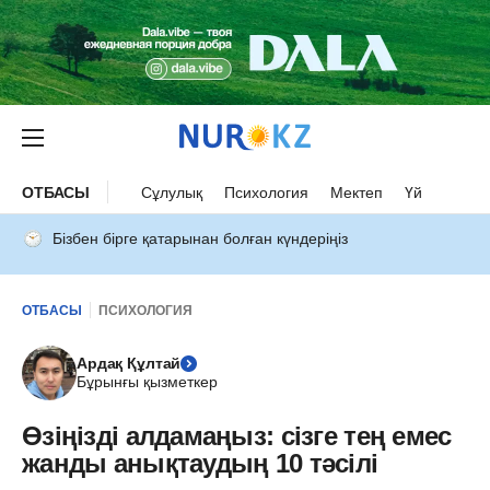
ОТБАСЫ
Сұлулық
Психология
Мектеп
Үй
Бізбен бірге қатарынан болған күндеріңіз
ОТБАСЫ
ПСИХОЛОГИЯ
Ардақ Құлтай
Бұрынғы қызметкер
Өзіңізді алдамаңыз: сізге тең емес
жанды анықтаудың 10 тәсілі