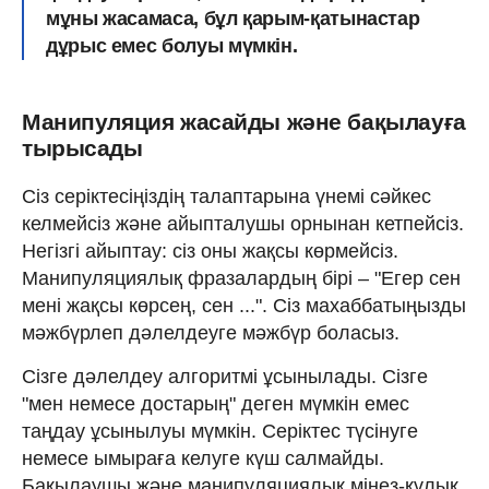
мұны жасамаса, бұл қарым-қатынастар
дұрыс емес болуы мүмкін.
Манипуляция жасайды және бақылауға
тырысады
Сіз серіктесіңіздің талаптарына үнемі сәйкес
келмейсіз және айыпталушы орнынан кетпейсіз.
Негізгі айыптау: сіз оны жақсы көрмейсіз.
Манипуляциялық фразалардың бірі – "Егер сен
мені жақсы көрсең, сен ...". Сіз махаббатыңызды
мәжбүрлеп дәлелдеуге мәжбүр боласыз.
Сізге дәлелдеу алгоритмі ұсынылады. Сізге
"мен немесе достарың" деген мүмкін емес
таңдау ұсынылуы мүмкін. Серіктес түсінуге
немесе ымыраға келуге күш салмайды.
Бақылаушы және манипуляциялық мінез-құлық