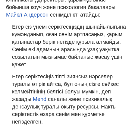
бойынша коуч және психология бакалавры
Майкл Андерсон
сенімділікті атайды:
Егер сіз үнемі серіктесіңіздің шынайылығына
күмәнданып, оған сенім артпасаңыз, қарым-
қатынастар берік негізде құрыла алмайды.
Сенім екі адамның арасында ұзақ уақытқа
созылатын мызғымас байланыс жасау үшін
қажет.
Егер серіктесіңіз тіпті зиянсыз нәрселер
туралы өтірік айтса, бұл оның сізге сәйкес
келмейтінінің белгісі болуы мүмкін, деп
жазады
Mend
саналы және психикалық
денсаулық туралы оқыту ресурсы. Нақты
серіктестік өзара сенім мен құрметке
негізделген.