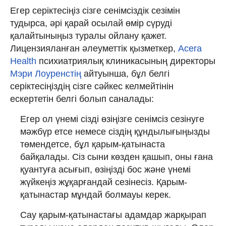
Егер серіктесіңіз сізге сенімсіздік сезімін
тудырса, әрі қарай осылай өмір сүруді
қалайтыныңыз туралы ойлану қажет.
Лицензияланған әлеуметтік қызметкер,
Acera
Health
психиатриялық клиникасының директоры
Мэри Лоуренстің
айтуынша, бұл белгі
серіктесіңіздің сізге сәйкес келмейтінін
ескертетін белгі болып саналады:
Егер ол үнемі сізді өзіңізге сенімсіз сезінуге
мәжбүр етсе немесе сіздің құндылығыңызды
төмендетсе, бұл қарым-қатынаста
байқалады. Сіз сыни көзден қашып, оны ғана
қуантуға асығып, өзіңізді бос және үнемі
жүйкеңіз жұқарғандай сезінесіз. Қарым-
қатынастар мұндай болмауы керек.
Сау қарым-қатынастағы адамдар жарқырап