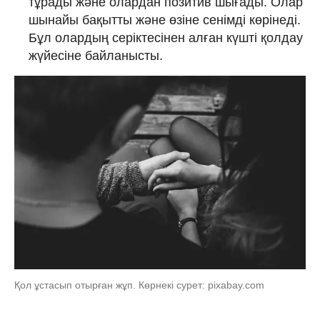
тұрады және олардан позитив шығады. Олар
шынайы бақытты және өзіне сенімді көрінеді.
Бұл олардың серіктесінен алған күшті қолдау
жүйесіне байланысты.
Қол ұстасып отырған жұп. Көрнекі сурет: pixabay.com