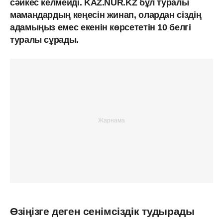
сәйкес келмейді. KAZ.NUR.KZ бұл туралы
мамандардың кеңесін жинап, олардан сіздің
адамыңыз емес екенін көрсететін 10 белгі
туралы сұрады.
Өзіңізге деген сенімсіздік тудырады