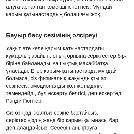
алуға арналған көмекші іспеттісіз. Мұндай
қарым-қатынастардың болашағы жоқ.
Бауыр басу сезімінің әлсіреуі
Уақыт өте келе қарым-қатынастардағы
құмарлық азайып, оның орнына серіктестер бір-
біріне байланады, ғашықтық махаббатқа
ұласады. Егер қарым-қатынастарда мұндай
болмаса, сіз физикалық жақындықты аз
сезінесіз, эмоционалды қол жетімділік
төмендейді, бұл ескерту белгісі, деп ескертеді
Рэнди Гюнтер.
Сіз өзіңізді жалғыз сезіне бастайсыз,
серіктесіңіздің жаңа бір қарым-қатынасы бар
деп алаңдайсыз. Себебін анықтауға