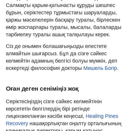
Салмақты қарым-қатынасты құруды шешпес
бұрын, серіктестер тұрмыстағы шаруаларды,
қаржы мәселелерін басқару туралы, бірлескен
өмір жоспарлары туралы, мысалы, балаларды
тәрбиелеу туралы ашық талқылауы керек.
Сіз де онымен болашағыңызды елестете
алмайтын шығарсыз. Бұл да сізге сәйкес
келмейтін адамның белгісі болуы мүмкін, деп
ескертеді философия докторы
Мишель Бопр
.
Оған деген сеніміңіз жоқ
Серіктесіңіздің сізге сәйкес келмейтінін
көрсететін белгілердің бірі ретінде
лицензияланған кәсіби кеңесші,
Healing Pines
Recovery
нашақорлықтан оңалту орталығының
клиникалық директоры, қарым-қатынас