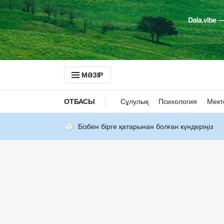
МӘЗІР
ОТБАСЫ
Сұлулық
Психология
Мект
Бізбен бірге қатарынан болған күндеріңіз