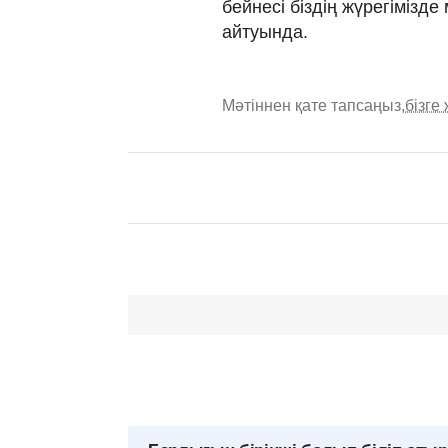
бейнесі біздің жүрегімізде
айтуында.
Мәтіннен қате тапсаңыз,
бізге