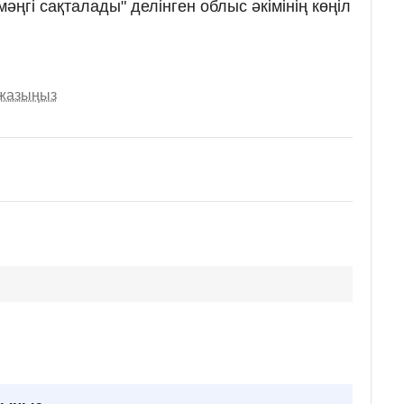
 мәңгі сақталады" делінген облыс әкімінің көңіл
 жазыңыз