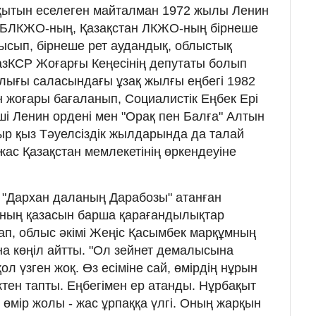
ақытын еселеген майталман 1972 жылы Ленин
 БЛКЖО-ның, Қазақстан ЛКЖО-ның бірнеше
тысып, бірнеше рет аудандық, облыстық
ҚазКСР Жоғарғы Кеңесінің депутаты болып
ығы саласындағы ұзақ жылғы еңбегі 1982
жоғары бағаланып, Социалистік Еңбек Ері
і Ленин ордені мен "Орақ пен Балға" Алтын
р қыз Тәуелсіздік жылдарында да талай
жас Қазақстан мемлекетінің өркендеуіне
 "Дархан даланың Дарабозы" атанған
ның қазасын барша қарағандылықтар
п, облыс әкімі Жеңіс Қасымбек марқұмның
на көңіл айтты. "Ол зейнет демалысына
л үзген жоқ. Өз есіміне сай, өмірдің нұрын
ктен тапты. Еңбегімен ер атанды. Нұрбақыт
өмір жолы - жас ұрпаққа үлгі. Оның жарқын