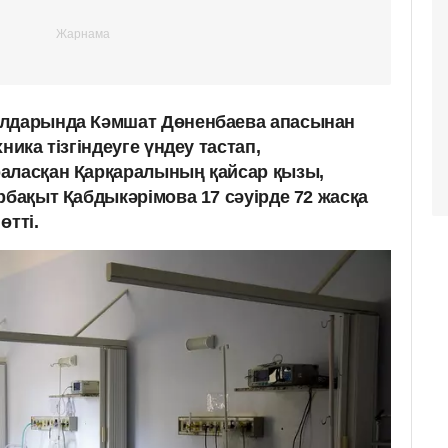
ылдарында Кәмшат Дөненбаева апасынан
ника тізгіндеуге үндеу тастап,
аласқан Қарқаралының қайсар қызы,
рбақыт Қабдыкәрімова 17 сәуірде 72 жасқа
өтті.