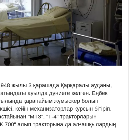
1948 жылы 3 қарашада Қарқаралы ауданы,
 атындағы ауылда дүниеге келген. Еңбек
ауылында қарапайым жұмыскер болып
ісі, кейін механизаторлар курсын бітіріп,
Жастайынан "МТЗ", "Т-4" тракторларын
"К-700" алып тракторына да алғашқылардың