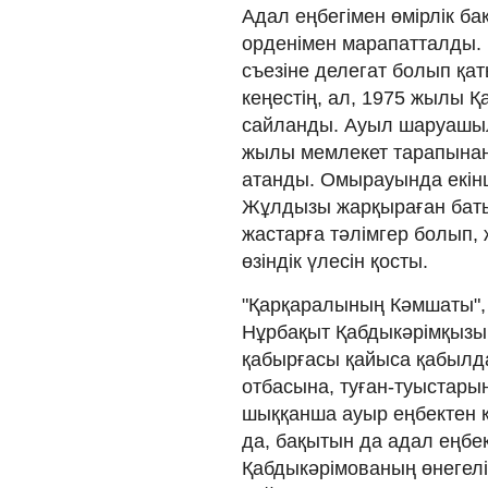
Адал еңбегімен өмірлік б
орденімен марапатталды.
съезіне делегат болып қа
кеңестің, ал, 1975 жылы 
сайланды. Ауыл шаруашыл
жылы мемлекет тарапынан 
атанды. Омырауында екінш
Жұлдызы жарқыраған баты
жастарға тәлімгер болып, 
өзіндік үлесін қосты.
"Қарқаралының Кәмшаты",
Нұрбақыт Қабдыкәрімқызы
қабырғасы қайыса қабылда
отбасына, туған-туыстары
шыққанша ауыр еңбектен қо
да, бақытын да адал еңбе
Қабдыкәрімованың өнегелі 