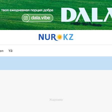
еп
Үй