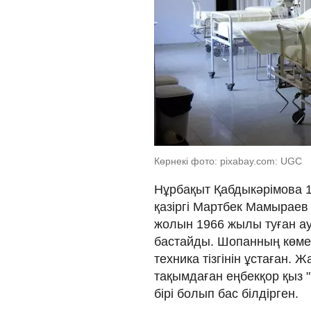
Көрнекі фото: pixabay.com: UGC
Нұрбақыт Қабдыкәрімова 
қазіргі Мартбек Мамыраев
жолын 1966 жылы туған 
бастайды. Шопанның көмекш
техника тізгінін ұстаған. 
тақымдаған еңбекқор қыз 
бірі болып бас білдірген.