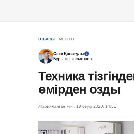
ОТБАСЫ
МЕКТЕП
Сәке Қанатұлы
Бұрынғы қызметкер
Техника тізгінд
өмірден озды
Жарияланған күні:
19 сәуір 2020, 14:51