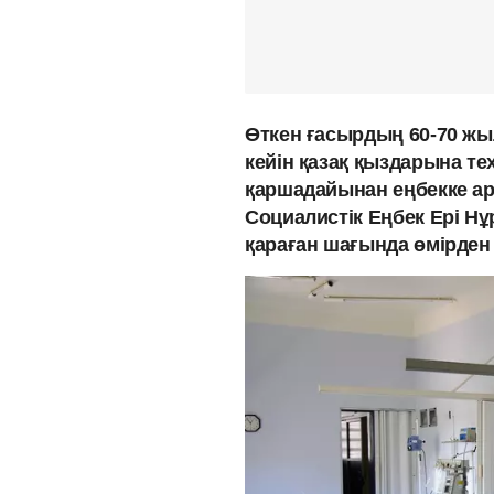
Өткен ғасырдың 60-70 ж
кейін қазақ қыздарына тех
қаршадайынан еңбекке ар
Социалистік Еңбек Ері Нұ
қараған шағында өмірден 