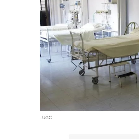
: UGC