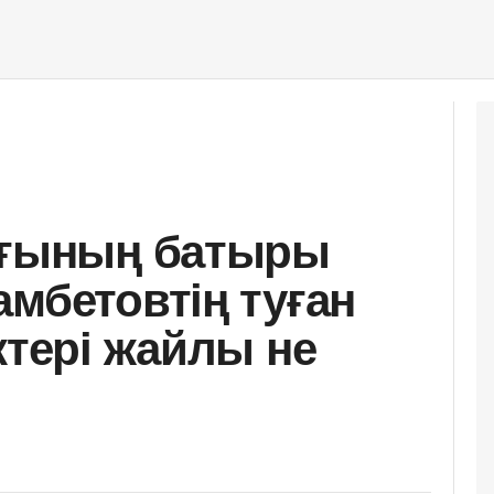
дағының батыры
амбетовтің туған
ктері жайлы не