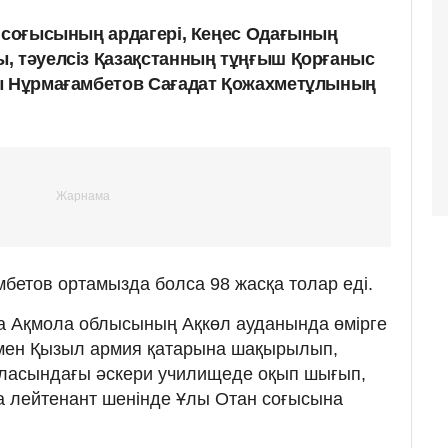
н соғысының ардагері, Кеңес Одағының
, тәуелсіз Қазақстанның тұңғыш Қорғаныс
лы Нұрмағамбетов Сағадат Қожахметұлының
бетов ортамызда болса 98 жасқа толар еді.
 Ақмола облысының Ақкөл ауданында өмірге
імен Қызыл армия қатарына шақырылып,
аласындағы əскери училищеде оқып шығып,
а лейтенант шенінде Ұлы Отан соғысына