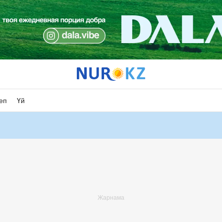
еп
Үй