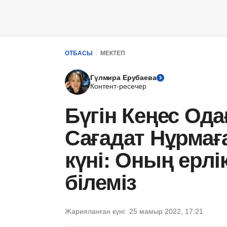
ОТБАСЫ
МЕКТЕП
Гүлмира Ерубаева
Контент-ресечер
Бүгін Кеңес О
Сағадат Нұрмағ
күні: Оның ерлі
білеміз
Жарияланған күні:
25 мамыр 2022, 17:21