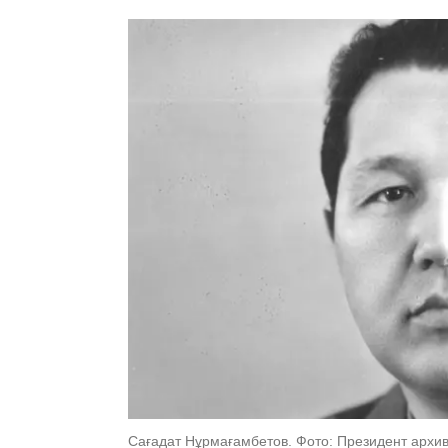
Сағадат Нұрмағамбетов. Фото: Президент архив