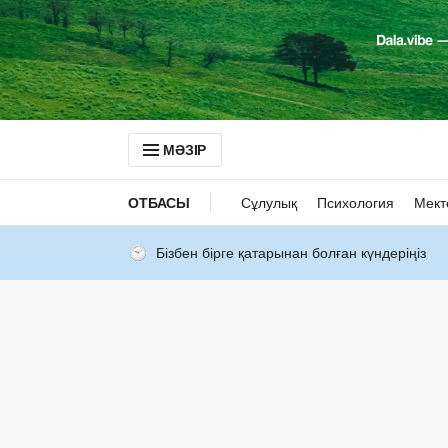
МӘЗІР
ОТБАСЫ
Сұлулық
Психология
Мект
Бізбен бірге қатарынан болған күндеріңіз