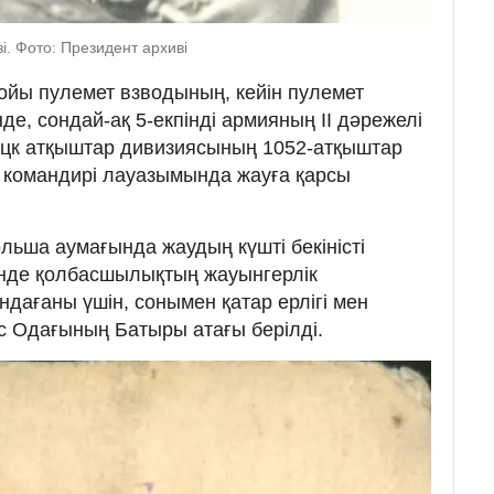
і. Фото: Президент архиві
ойы пулемет взводының, кейін пулемет
де, сондай-ақ 5-екпінді армияның ІІ дəрежелі
ецк атқыштар дивизиясының 1052-атқыштар
 командирі лауазымында жауға қарсы
льша аумағында жаудың күшті бекіністі
інде қолбасшылықтың жауынгерлік
дағаны үшін, сонымен қатар ерлігі мен
с Одағының Батыры атағы берілді.