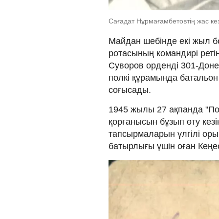
Сағадат Нұрмағамбетовтің жас кез
Майдан шебінде екі жыл б
ротасының командирі ретін
Суворов орденді 301-Дон
полкі құрамында батальон
соғысады.
1945 жылы 27 ақпанда "По
қорғанысын бұзып өту кез
тапсырмаларын үлгілі орын
батырлығы үшін оған Кеңе