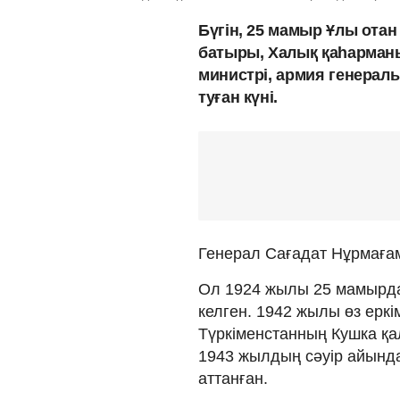
Бүгін, 25 мамыр Ұлы ота
батыры, Халық қаһарманы
министрі, армия генера
туған күні.
Генерал Сағадат Нұрмағам
Ол 1924 жылы 25 мамырда
келген. 1942 жылы өз ерк
Түркіменстанның Кушка қ
1943 жылдың сəуір айынд
аттанған.