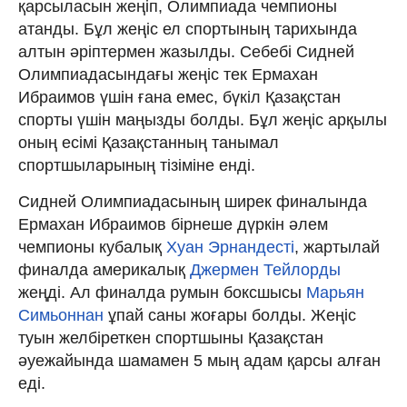
қарсыласын жеңіп, Олимпиада чемпионы
атанды. Бұл жеңіс ел спортының тарихында
алтын әріптермен жазылды. Себебі Сидней
Олимпиадасындағы жеңіс тек Ермахан
Ибраимов үшін ғана емес, бүкіл Қазақстан
спорты үшін маңызды болды. Бұл жеңіс арқылы
оның есімі Қазақстанның танымал
спортшыларының тізіміне енді.
Сидней Олимпиадасының ширек финалында
Ермахан Ибраимов бірнеше дүркін әлем
чемпионы кубалық
Хуан Эрнандесті
, жартылай
финалда америкалық
Джермен Тейлорды
жеңді. Ал финалда румын боксшысы
Марьян
Симьоннан
ұпай саны жоғары болды. Жеңіс
туын желбіреткен спортшыны Қазақстан
әуежайында шамамен 5 мың адам қарсы алған
еді.