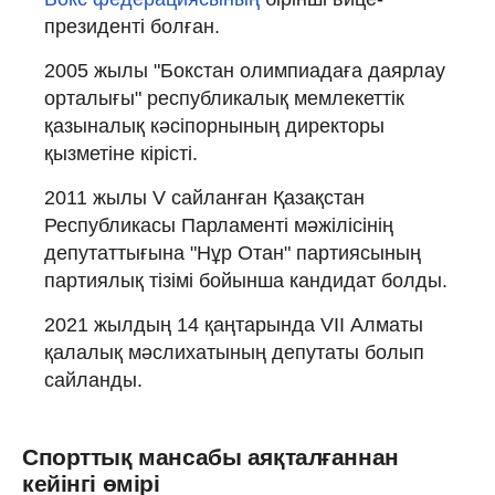
президенті болған.
2005 жылы "Бокстан олимпиадаға даярлау
орталығы" республикалық мемлекеттік
қазыналық кәсіпорнының директоры
қызметіне кірісті.
2011 жылы V сайланған Қазақстан
Республикасы Парламенті мәжілісінің
депутаттығына "Нұр Отан" партиясының
партиялық тізімі бойынша кандидат болды.
2021 жылдың 14 қаңтарында VII Алматы
қалалық мәслихатының депутаты болып
сайланды.
Спорттық мансабы аяқталғаннан
кейінгі өмірі