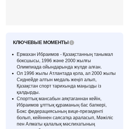
КЛЮЧЕВЫЕ МОМЕНТЫ
Ермахан Ибраимов - Қазақстанның танымал
боксшысы, 1996 және 2000 жылғы
Олимпиада ойындарында жүлде алған.
Ол 1996 жылы Атлантада қола, ал 2000 жылы
Сиднейде алтын медаль жеңіп алып,
Қазақстан спорт тарихында маңызды із
қалдырды.
Спорттық мансабын аяқтағаннан кейін,
Ибраимов ұлттық құраманың бас бапкері,
Бокс федерациясының вице-президенті
болып, кейіннен саясатқа араласып, Мәжіліс
пен Алматы қалалық мәслихатының