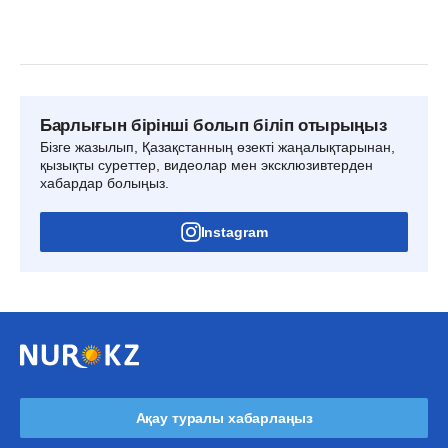
Барлығын бірінші болып біліп отырыңыз
Бізге жазылып, Қазақстанның өзекті жаңалықтарынан,
қызықты суреттер, видеолар мен эксклюзивтерден
хабардар болыңыз.
Instagram
Ақау туралы хабарлаңыз