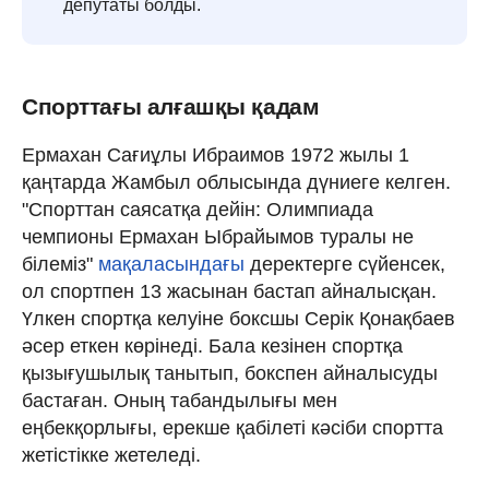
депутаты болды.
Спорттағы алғашқы қадам
Ермахан Сағиұлы Ибраимов 1972 жылы 1
қаңтарда Жамбыл облысында дүниеге келген.
"Спорттан саясатқа дейін: Олимпиада
чемпионы Ермахан Ыбрайымов туралы не
білеміз"
мақаласындағы
деректерге сүйенсек,
ол спортпен 13 жасынан бастап айналысқан.
Үлкен спортқа келуіне боксшы Серік Қонақбаев
әсер еткен көрінеді. Бала кезінен спортқа
қызығушылық танытып, бокспен айналысуды
бастаған. Оның табандылығы мен
еңбекқорлығы, ерекше қабілеті кәсіби спортта
жетістікке жетеледі.