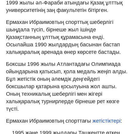
1999 жылы әл-Фараби атындағы Қазақ ұлттық
университетінің заң факультетін бітірген.
Ермахан Ибраимовтың спорттық шеберлігі
шыңдала түсіп, бірнеше жыл ішінде
Қазақстанның ұлттық құрамасына енді.
Осылайша 1990 жылдардың басынан бастап
халықаралық аренада өнер көрсете бастады.
Боксшы 1996 жылы Атлантадағы Олимпиада
ойындарына қатысып, қола медаль жеңіп алды.
Бұл жетістік оның әлемдік деңгейдегі
боксшылар қатарына қосылуына жол ашты.
Оның техникалық шеберлігі мен жігері
халықаралық турнирлерде бірнеше рет көзге
түсті.
Ермахан Ибраимовтың спорттағы
жетістіктері
:
1995 және 1999 жылдары Ташкентте өткен