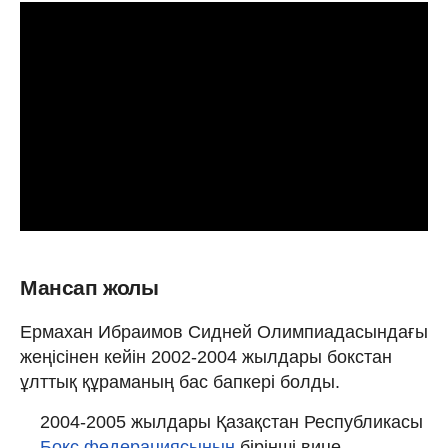
Мансап жолы
Ермахан Ибраимов Сидней Олимпиадасындағы
жеңісінен кейін 2002-2004 жылдары бокстан
ұлттық құраманың бас бапкері болды.
2004-2005 жылдары Қазақстан Республикасы
Бокс федерациясының
бірінші вице-