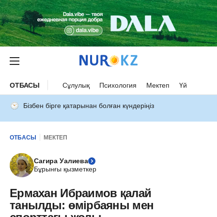
ОТБАСЫ
Сұлулық
Психология
Мектеп
Үй
Бізбен бірге қатарынан болған күндеріңіз
ОТБАСЫ
МЕКТЕП
Сагира Уалиева
Бұрынғы қызметкер
Ермахан Ибраимов қалай
танылды: өмірбаяны мен