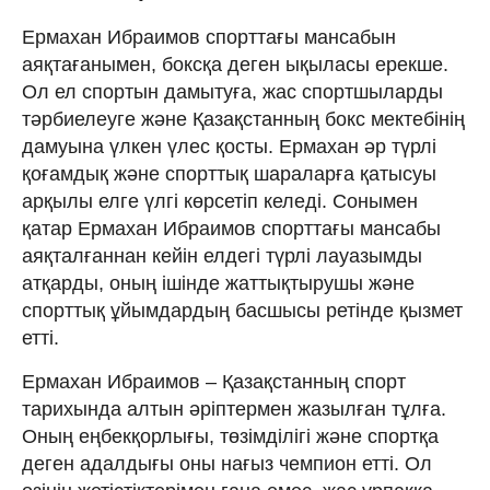
Ермахан Ибраимов спорттағы мансабын
аяқтағанымен, боксқа деген ықыласы ерекше.
Ол ел спортын дамытуға, жас спортшыларды
тәрбиелеуге және Қазақстанның бокс мектебінің
дамуына үлкен үлес қосты. Ермахан әр түрлі
қоғамдық және спорттық шараларға қатысуы
арқылы елге үлгі көрсетіп келеді. Сонымен
қатар Ермахан Ибраимов спорттағы мансабы
аяқталғаннан кейін елдегі түрлі лауазымды
атқарды, оның ішінде жаттықтырушы және
спорттық ұйымдардың басшысы ретінде қызмет
етті.
Ермахан Ибраимов – Қазақстанның спорт
тарихында алтын әріптермен жазылған тұлға.
Оның еңбекқорлығы, төзімділігі және спортқа
деген адалдығы оны нағыз чемпион етті. Ол