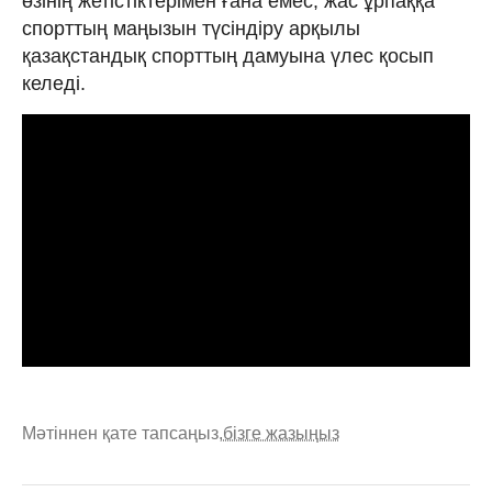
өзінің жетістіктерімен ғана емес, жас ұрпаққа
спорттың маңызын түсіндіру арқылы
қазақстандық спорттың дамуына үлес қосып
келеді.
Мәтіннен қате тапсаңыз,
бізге жазыңыз