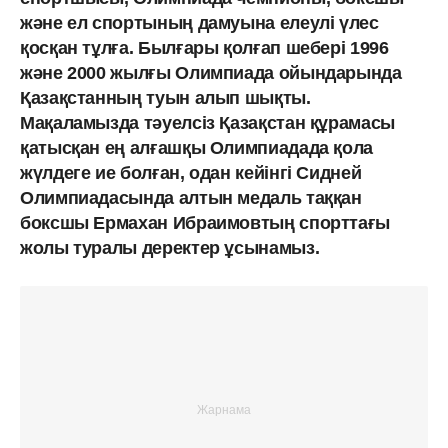
және ел спортының дамуына елеулі үлес
қосқан тұлға. Былғары қолғап шебері 1996
және 2000 жылғы Олимпиада ойындарында
Қазақстанның туын алып шықты.
Мақаламызда тәуелсіз Қазақстан құрамасы
қатысқан ең алғашқы Олимпиадада қола
жүлдеге ие болған, одан кейінгі Сидней
Олимпиадасында алтын медаль таққан
боксшы Ермахан Ибраимовтың спорттағы
жолы туралы деректер ұсынамыз.