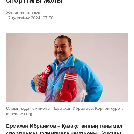
спорттағы жолы
Жарияланған күні:
17 қыркүйек 2024, 07:50
Олимпиада чемпионы - Ермахан Ибраимов. Көрнекі сурет:
asbcnews.org
Ермахан Ибраимов – Қазақстанның танымал
спортшысы, Олимпиада чемпионы, боксшы