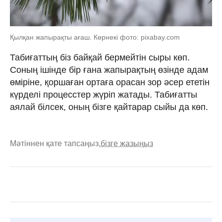
Қылқан жапырақты ағаш. Көрнекі фото: pixabay.com
Табиғаттың біз байқай бермейтін сыры көп.
Соның ішінде бір ғана жапырақтың өзінде адам
өміріне, қоршаған ортаға орасан зор әсер ететін
күрделі процесстер жүріп жатады. Табиғатты
аялай білсек, оның бізге қайтарар сыйы да көп.
Мәтіннен қате тапсаңыз,
бізге жазыңыз