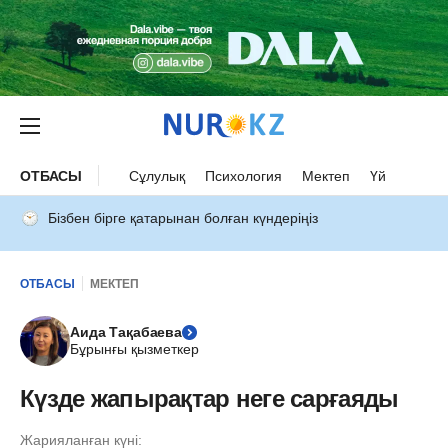
ОТБАСЫ
Сұлулық
Психология
Мектеп
Үй
Бізбен бірге қатарынан болған күндеріңіз
ОТБАСЫ
МЕКТЕП
Аида Тақабаева
Бұрынғы қызметкер
Күзде жапырақтар неге сарғаяды
Жарияланған күні: