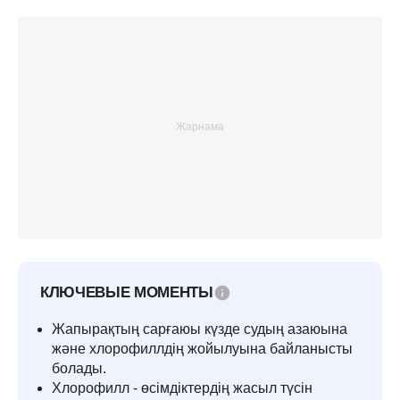
КЛЮЧЕВЫЕ МОМЕНТЫ
Жапырақтың сарғаюы күзде судың азаюына
және хлорофиллдің жойылуына байланысты
болады.
Хлорофилл - өсімдіктердің жасыл түсін