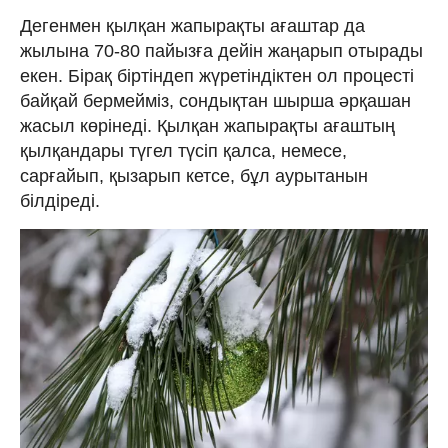
Дегенмен қылқан жапырақты ағаштар да
жылына 70-80 пайызға дейін жаңарып отырады
екен. Бірақ біртіндеп жүретіндіктен ол процесті
байқай бермейміз, сондықтан шырша әрқашан
жасыл көрінеді. Қылқан жапырақты ағаштың
қылқандары түгел түсіп қалса, немесе,
сарғайып, қызарып кетсе, бұл аурытанын
білдіреді.