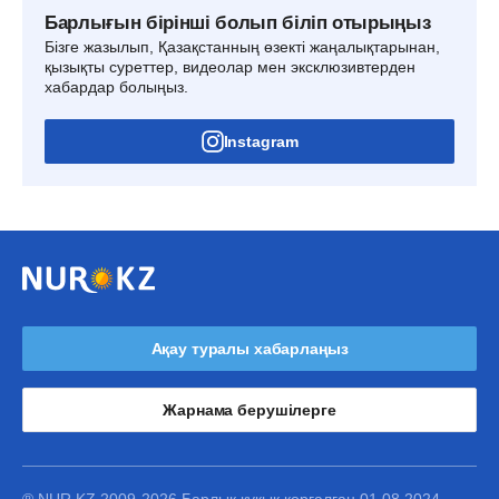
Барлығын бірінші болып біліп отырыңыз
Бізге жазылып, Қазақстанның өзекті жаңалықтарынан,
қызықты суреттер, видеолар мен эксклюзивтерден
хабардар болыңыз.
Instagram
Ақау туралы хабарлаңыз
Жарнама берушілерге
® NUR.KZ 2009-2026 Барлық құқық қорғалған 01.08.2024