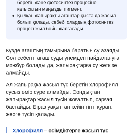
беретін және фотосинтез процесіне
қатысатын маңызды пигмент.
Қылқан жапырақты ағаштар қыста да жасыл
болып қалады, себебі олардың фотосинтез
процесі жыл бойы жалғасады.
Күзде ағаштың тамырына баратын су азаяды.
Сол себепті ағаш суды үнемдеп пайдалануға
мәжбүр болады да, жапырақтарға су жеткізе
алмайды.
Ал жапыраққа жасыл түс беретін хлорофилл
сусыз өмір сүре алмайды. Сондықтан
жапырақтар жасыл түсін жоғалтып, сарғая
бастайды. Біраз уақыттан кейін тіпті қурап,
жерге түсіп қалады.
Хлорофилл
– өсімдіктерге жасыл түс