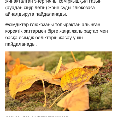
жинақталған энергияны көмірқышқыл газын
(ауадан сіңірілетін) және суды глюкозаға
айналдыруға пайдаланады.
Өсімдіктер глюкозаны топырақтан алынған
қоректік заттармен бірге жаңа жапырақтар мен
басқа өсімдік бөліктерін жасау үшін
пайдаланады.