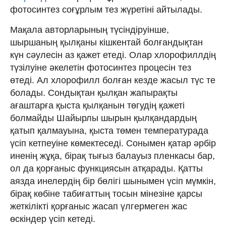
фотосинтез соғұрлым тез жүретіні айтылады.
Мақала авторларының түсіндіруінше,
шыршаның қылқаны кішкентай болғандықтан
күн сәулесін аз қажет етеді. Олар хлорофиллдің
түзілуіне әкелетін фотосинтез процесін тез
өтеді. Ал хлорофилл болған кезде жасыл түс те
болады. Сондықтан қылқан жапырақты
ағаштарға қыста қылқанын төгудің қажеті
болмайды Шайырлы шырын қылқандардың
қатып қалмауына, қыста төмен температурада
үсіп кетпеуіне көмектеседі. Сонымен қатар әрбір
иненің жұқа, бірақ тығыз балауыз пленкасы бар,
ол да қорғаныс функциясын атқарады. Қатты
аязда инелердің бір бөлігі шынымен үсіп мүмкін,
бірақ көбіне табиғаттың тосын мінезіне қарсы
жеткілікті қорғаныс жасап үлгермеген жас
өскіндер үсіп кетеді.