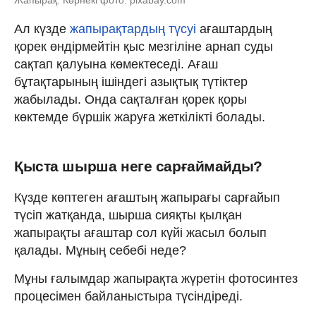
Жапырақ. Көрнекі фото: pixabay.com
Ал күзде
жапырақтардың түсуі
ағаштардың
қорек өндірмейтін қыс мезгіліне арнап суды
сақтап қалуына көмектеседі. Ағаш
бұтақтарының ішіндегі азықтық түтіктер
жабылады. Онда сақталған қорек қоры
көктемде бүршік жаруға жеткілікті болады.
Қыста шырша неге сарғаймайды?
Күзде көптеген ағаштың жапырағы сарғайып
түсіп жатқанда, шырша сияқты қылқан
жапырақты ағаштар сол күйі жасыл болып
қалады. Мұның себебі неде?
Мұны ғалымдар жапырақта жүретін фотосинтез
процесімен байланыстыра түсіндіреді.