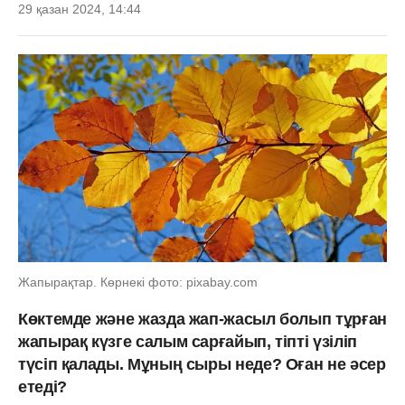
29 қазан 2024, 14:44
Жапырақтар. Көрнекі фото: pixabay.com
Көктемде және жазда жап-жасыл болып тұрған
жапырақ күзге салым сарғайып, тіпті үзіліп
түсіп қалады. Мұның сыры неде? Оған не әсер
етеді?