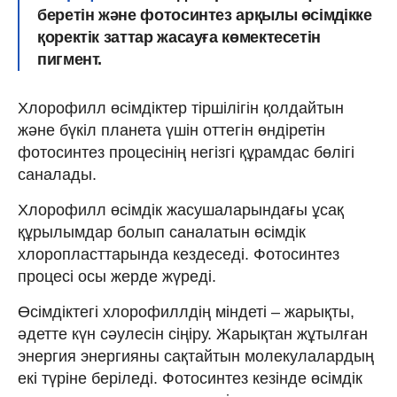
беретін және фотосинтез арқылы өсімдікке
қоректік заттар жасауға көмектесетін
пигмент.
Хлорофилл өсімдіктер тіршілігін қолдайтын
және бүкіл планета үшін оттегін өндіретін
фотосинтез процесінің негізгі құрамдас бөлігі
саналады.
Хлорофилл өсімдік жасушаларындағы ұсақ
құрылымдар болып саналатын өсімдік
хлоропласттарында кездеседі. Фотосинтез
процесі осы жерде жүреді.
Өсімдіктегі хлорофиллдің міндеті – жарықты,
әдетте күн сәулесін сіңіру. Жарықтан жұтылған
энергия энергияны сақтайтын молекулалардың
екі түріне беріледі. Фотосинтез кезінде өсімдік