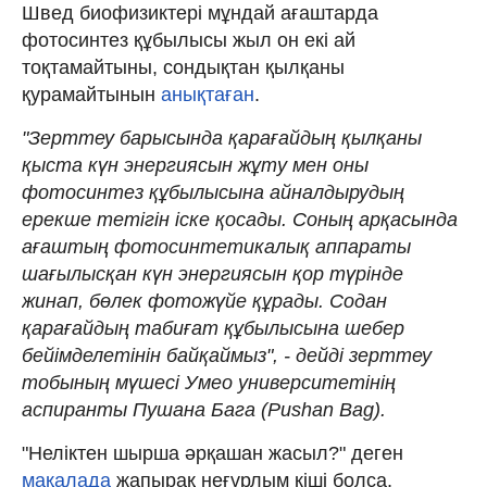
Швед биофизиктері мұндай ағаштарда
фотосинтез құбылысы жыл он екі ай
тоқтамайтыны, сондықтан қылқаны
қурамайтынын
анықтаған
.
"Зерттеу барысында қарағайдың қылқаны
қыста күн энергиясын жұту мен оны
фотосинтез құбылысына айналдырудың
ерекше тетігін іске қосады. Соның арқасында
ағаштың фотосинтетикалық аппараты
шағылысқан күн энергиясын қор түрінде
жинап, бөлек фотожүйе құрады. Содан
қарағайдың табиғат құбылысына шебер
бейімделетінін байқаймыз", - дейді зерттеу
тобының мүшесі Умео университетінің
аспиранты Пушана Бага (Pushan Bag).
"Неліктен шырша әрқашан жасыл?" деген
мақалада
жапырақ неғұрлым кіші болса,