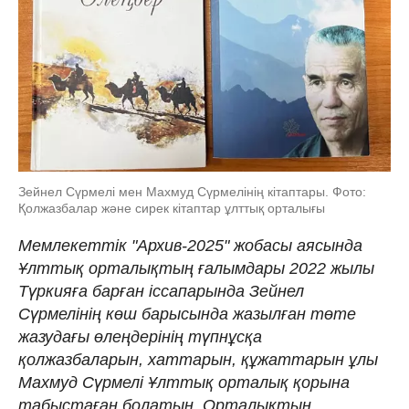
Зейнел Сүрмелі мен Махмуд Сүрмелінің кітаптары. Фото:
Қолжазбалар және сирек кітаптар ұлттық орталығы
Мемлекеттік "Архив-2025" жобасы аясында
Ұлттық орталықтың ғалымдары 2022 жылы
Түркияға барған іссапарында Зейнел
Сүрмелінің көш барысында жазылған төте
жазудағы өлеңдерінің түпнұсқа
қолжазбаларын, хаттарын, құжаттарын ұлы
Махмуд Сүрмелі Ұлттық орталық қорына
табыстаған болатын. Орталықтың