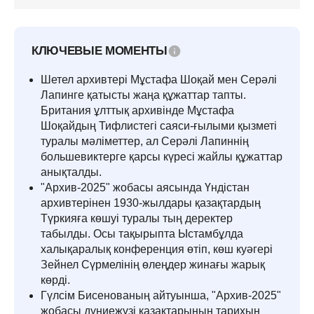
КЛЮЧЕВЫЕ МОМЕНТЫ
Шетел архивтері Мұстафа Шоқай мен Серәлі
Лапинге қатысты жаңа құжаттар тапты.
Британия ұлттық архивінде Мұстафа
Шоқайдың Тифлистегі саяси-ғылыми қызметі
туралы мәліметтер, ал Серәлі Лапиннің
большевиктерге қарсы күресі жайлы құжаттар
анықталды.
"Архив-2025" жобасы аясында Үндістан
архивтерінен 1930-жылдары қазақтардың
Түркияға көшуі туралы тың деректер
табылды. Осы тақырыпта Ыстамбұлда
халықаралық конференция өтіп, көш куәгері
Зейнел Сүрмелінің өлеңдер жинағы жарық
көрді.
Гүлсім Бисенованың айтуынша, "Архив-2025"
жобасы дүниежүзі қазақтарының тарихын