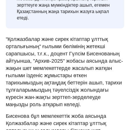
зерттеуге жаңа мүмкіндіктер ашып, егемен
Қазақстанның жаңа тарихын жазуға ықпал
етеді.
"Қолжазбалар және сирек кітаптар ұлттық
орталығының" ғылыми бөлімінің жетекші
сарапшысы, т.ғ.к., доцент Гүлсім Бисенованың
айтуынша, "Архив-2025" жобасы аясында алыс-
жақын шет мемлекеттерде жасалып жатқан
ғылыми ізденіс жұмыстары өткен
тарихымыздың ақтаңдақ беттерін ашып, тарихи
тұлғаларымыздың тәуелсіздік жолындағы
күресін жан-жақты зерттеп-зерделеуде
маңызды роль атқарып келеді.
Бисенова бұл мемлекеттік жоба аясында
Қолжазбалар және сирек кітаптар ұлттық