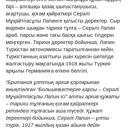
бірі – алғашқы қазақ шығыстанушысы,
ағартушы, қоғам қайраткері Серәлі
Мұңайтпасұлы Лапинге қатысты деректер. Сыр
өңірінен шыққан тарихи тұлға – Серәлі Лапин
араб, парсы және тағы басқа шығыс тілдерін
меңгерген. Тарихи деректер бойынша, Лапин
Түркістан автономиясы таратылғаннан кейін,
Түркістанның азаттығы үшін күресін шетелде
жалғастыру мақсатында 1918 жылы Түркия
арқылы Германияға өткені белгілі.
"Британия ұлттық архив қорларынан
анықталған "Большевиктерге қарсы – Серәлі
Мұңайтпасұлы Лапин ісі" атты архив құжаты
– тарихи тұлғаның қоғам қайраткері
ретіндегі тұлғасын аша түседі. Құжат
деректері бойынша, Серәлі Лапин – ұлты
түрік, 1917 жылдың қазан айына дейін