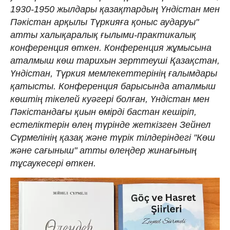
1930-1950 жылдары қазақтардың Үндістан мен
Пәкістан арқылы Түркияға қоныс аударуы"
атты халықаралық ғылыми-практикалық
конференция өткен. Конференция жұмысына
аталмыш көш тарихын зерттеуші Қазақстан,
Үндістан, Түркия мемлекеттерінің ғалымдары
қатысты. Конференция барысында аталмыш
көштің тікелей куәгері болған, Үндістан мен
Пәкістандағы қиын өмірді бастан кешіріп,
естеліктерін өлең түрінде жеткізген Зейнел
Сүрмелінің қазақ және түрік тілдеріндегі "Көш
және сағыныш" атты өлеңдер жинағының
тұсаукесері өткен.