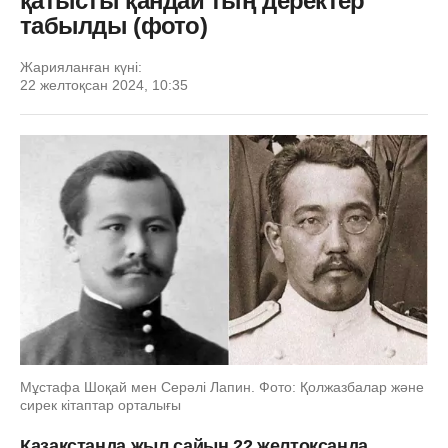
қатысты қандай тың деректер
табылды (фото)
Жарияланған күні:
22 желтоқсан 2024, 10:35
Мұстафа Шоқай мен Серәлі Лапин. Фото: Қолжазбалар және
сирек кітаптар орталығы
Қазақстанда жыл сайын 22 желтоқсанда