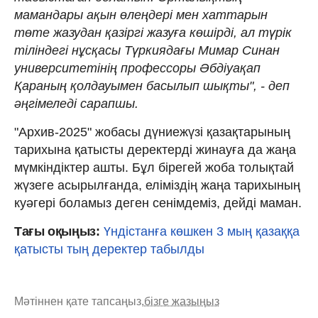
мамандары ақын өлеңдері мен хаттарын
төте жазудан қазіргі жазуға көшірді, ал түрік
тіліндегі нұсқасы Түркиядағы Мимар Синан
университетінің профессоры Әбдіуақап
Қараның қолдауымен басылып шықты", - деп
әңгімеледі сарапшы.
"Архив-2025" жобасы дүниежүзі қазақтарының
тарихына қатысты деректерді жинауға да жаңа
мүмкіндіктер ашты. Бұл бірегей жоба толықтай
жүзеге асырылғанда, еліміздің жаңа тарихының
куәгері боламыз деген сенімдеміз, дейді маман.
Тағы оқыңыз:
Үндістанға көшкен 3 мың қазаққа
қатысты тың деректер табылды
Мәтіннен қате тапсаңыз,
бізге жазыңыз