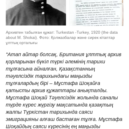
Архивтен табылған құжат: Turkestan -Turkey, 1920 (the data
about M. Shokai). Фото: Қолжазбалар және сирек кітаптар
ұлттық орталығы
"Атап айтар болсақ, Британия ұлттық архив
қорларынан бүкіл түркі әлемінің тарихи
тұлғасына айналған, Қазақстанның
тәуелсіздік тарихындағы маңызды
тұлғалардың бірі – Мұстафа Шоқайға
қатысты архив құжаттары анықталды.
Мұстафа Шоқай Тәуелсіздік жолында саналы
түрде күрес жүргізу мақсатында қазақтың
жалпы Түркістан тарихында саяси
эмиграцияны алғаш бастаған тұлға. Мұстафа
Шоқайдың саяси күресінің ең маңызды