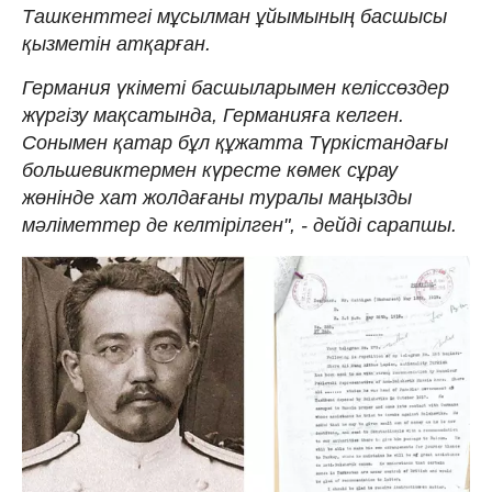
Ташкенттегі мұсылман ұйымының басшысы
қызметін атқарған.
Германия үкіметі басшыларымен келіссөздер
жүргізу мақсатында, Германияға келген.
Сонымен қатар бұл құжатта Түркістандағы
большевиктермен күресте көмек сұрау
жөнінде хат жолдағаны туралы маңызды
мәліметтер де келтірілген", - дейді сарапшы.