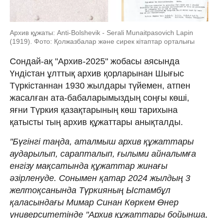
Архив құжаты: Anti-Bolshevik - Serali Munaitpasovich Lapin
(1919). Фото: Қолжазбалар және сирек кітаптар орталығы
Сондай-ақ "Архив-2025" жобасы аясында
Үндістан ұлттық архив қорларынан Шығыс
Түркістаннан 1930 жылдары түйемен, атпен
жасалған ата-бабаларымыздың соңғы көші,
яғни Түркия қазақтарының көш тарихына
қатысты тың архив құжаттары анықталды.
"Бүгінгі таңда, аталмыш архив құжаттары
аударылып, сарапталып, ғылыми айналымға
енгізу мақсатында құжаттар жинағы
әзірленуде. Сонымен қатар 2024 жылдың 3
желтоқсанында Түркияның Ыстамбұл
қаласындағы Мимар Синан Көркем Өнер
университетінде "Архив құжаттары бойынша,