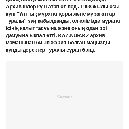
Архившілер күні атап өтіледі. 1998 жылы осы
күні "Ұлттық мұрағат қоры және мұрағаттар
туралы" заң қабылданды, ол елімізде мұрағат
ісінің қалыптасуына және оның одан әрі
дамуына ықпал етті.
KAZ.NUR.KZ архив
маманынан биыл жария болған маңызды
құнды деректер туралы сұрап білді.