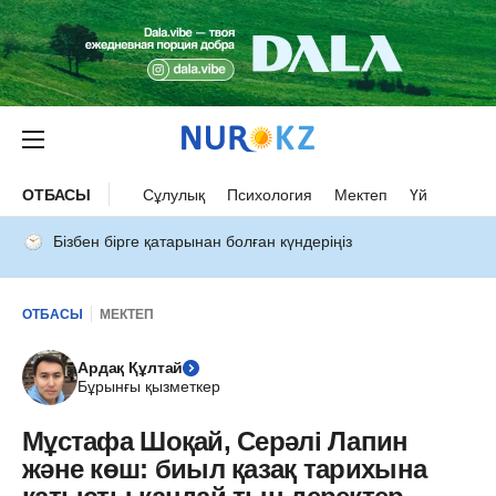
ОТБАСЫ
Сұлулық
Психология
Мектеп
Үй
Бізбен бірге қатарынан болған күндеріңіз
ОТБАСЫ
МЕКТЕП
Ардақ Құлтай
Бұрынғы қызметкер
Мұстафа Шоқай, Серәлі Лапин
және көш: биыл қазақ тарихына