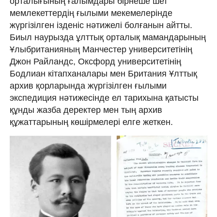
орталығының ғалымдары бірнеше шет
мемлекеттердің ғылыми мекемелерінде
жүргізілген ізденіс нәтижелі болғанын айтты.
Биыл наурызда ұлттық орталық мамандарының
Ұлыбританияның Манчестер университетінің
Джон Райландс, Оксфорд университетінің
Бодлиан кітапханалары мен Британия Ұлттық
архив қорларында жүргізілген ғылыми
экспедиция нәтижесінде ел тарихына қатысты
құнды жазба деректер мен тың архив
құжаттарының көшірмелері елге жеткен.