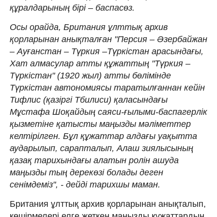
құралдарының бірі – баспасөз.
Осы орайда, Британия ұлттық архив
қорларынан анықталған "Персия – Әзербайжан
– Ауғанстан – Түркия –Түркістан арасындағы,
Хат алмасулар атты құжаттың "Түркия –
Түркістан" (1920 жыл) атты бөлімінде
Түркістан автономиясы таратылғаннан кейін
Тифлис (қазіргі Тбилиси) қаласындағы
Мұстафа Шоқайдың саяси-ғылыми-баспагерлік
қызметіне қатысты маңызды мәліметтер
келтірілген. Бұл құжаттар алдағы уақытта
аударылып, сарапталып, Алаш зиялысының
қазақ тарихындағы алатын ролін ашуда
маңызды тың дерекөзі болады деген
сенімдеміз", - дейді тарихшы маман.
Британия ұлттық архив қорларынан анықталып,
көшірмелері елге жеткен маңызды құжаттардың