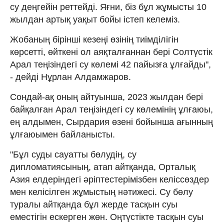
су деңгейін реттейді. Яғни, біз бұл жұмысты 10
жылдан артық уақыт бойы істеп келеміз.
Жобаның бірінші кезеңі өзінің тиімділігін
көрсетті, өйткені ол аяқталғаннан бері Солтүстік
Арал теңізіндегі су көлемі 42 пайызға ұлғайды",
- дейді Нұрлан Алдамжаров.
Сондай-ақ оның айтуынша, 2023 жылдан бері
байқалған Арал теңізіндегі су көлемінің ұлғаюы,
ең алдымен, Сырдария өзені бойынша ағынның
ұлғаюымен байланысты.
"Бұл суды сауатты бөлудің, су
дипломатиясының, атап айтқанда, Орталық
Азия елдеріндегі әріптестерімізбен келіссөздер
мен келісілген жұмыстың нәтижесі. Су бөлу
туралы айтқанда бұл жерде тасқын суы
еместігін ескерген жөн. Оңтүстікте тасқын суы