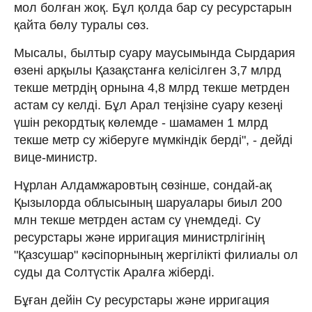
мол болған жоқ. Бұл қолда бар су ресурстарын
қайта бөлу туралы сөз.
Мысалы, былтыр суару маусымында Сырдария
өзені арқылы Қазақстанға келісілген 3,7 млрд
текше метрдің орнына 4,8 млрд текше метрден
астам су келді. Бұл Арал теңізіне суару кезеңі
үшін рекордтық көлемде - шамамен 1 млрд
текше метр су жіберуге мүмкіндік берді", - дейді
вице-министр.
Нұрлан Алдамжаровтың сөзінше, сондай-ақ
Қызылорда облысының шаруалары биыл 200
млн текше метрден астам су үнемдеді. Су
ресурстары және ирригация министрлігінің
"Қазсушар" кәсіпорнының жергілікті филиалы ол
суды да Солтүстік Аралға жіберді.
Бұған дейін Су ресурстары және ирригация