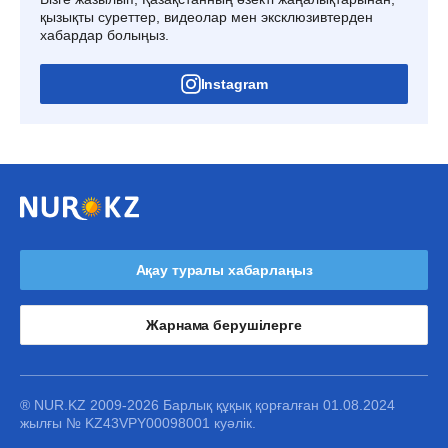
қызықты суреттер, видеолар мен эксклюзивтерден
хабардар болыңыз.
Instagram
Ақау туралы хабарлаңыз
Жарнама берушілерге
® NUR.KZ 2009-2026 Барлық құқық қорғалған 01.08.2024
жылғы № KZ43VPY00098001 куәлік.