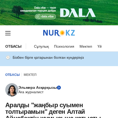
ОТБАСЫ
Сұлулық
Психология
Мектеп
Үй
Бізбен бірге қатарынан болған күндеріңіз
ОТБАСЫ
МЕКТЕП
Эльмира Асқарқызы
Аға журналист
Аралды "жаңбыр суымен
толтырамын" деген Алтай