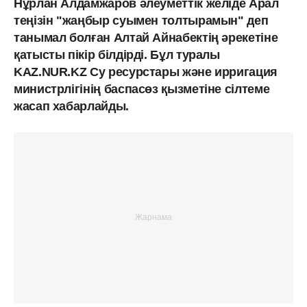
Нұрлан Алдамжаров әлеуметтік желіде Арал
теңізін "жаңбыр суымен толтырамын" деп
танымал болған Алтай Айнабектің әрекетіне
қатысты пікір білдірді. Бұл туралы
KAZ.NUR.KZ Су ресурстары және ирригация
министрлігінің баспасөз қызметіне сілтеме
жасап хабарлайды.