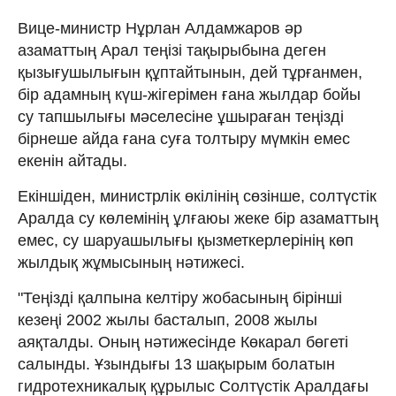
Вице-министр Нұрлан Алдамжаров әр
азаматтың Арал теңізі тақырыбына деген
қызығушылығын құптайтынын, дей тұрғанмен,
бір адамның күш-жігерімен ғана жылдар бойы
су тапшылығы мәселесіне ұшыраған теңізді
бірнеше айда ғана суға толтыру мүмкін емес
екенін айтады.
Екіншіден, министрлік өкілінің сөзінше, солтүстік
Аралда су көлемінің ұлғаюы жеке бір азаматтың
емес, су шаруашылығы қызметкерлерінің көп
жылдық жұмысының нәтижесі.
"Теңізді қалпына келтіру жобасының бірінші
кезеңі 2002 жылы басталып, 2008 жылы
аяқталды. Оның нәтижесінде Көкарал бөгеті
салынды. Ұзындығы 13 шақырым болатын
гидротехникалық құрылыс Солтүстік Аралдағы