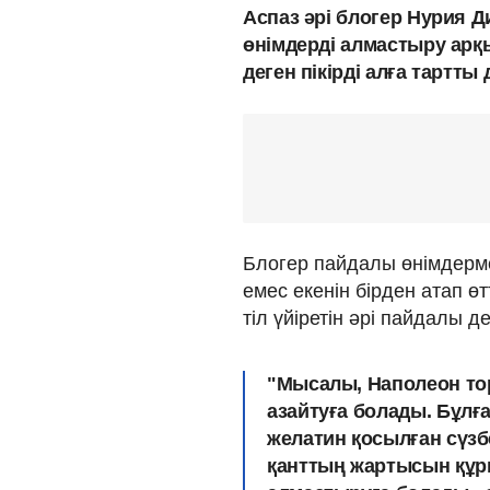
Аспаз әрі блогер Нурия 
өнімдерді алмастыру арқ
деген пікірді алға тартт
Блогер пайдалы өнімдерм
емес екенін бірден атап өт
тіл үйіретін әрі пайдалы д
"Мысалы, Наполеон то
азайтуға болады. Бұлғ
желатин қосылған сүз
қанттың жартысын құр