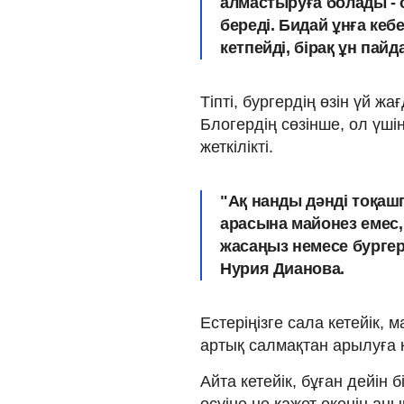
алмастыруға болады - о
береді. Бидай ұнға кеб
кетпейді, бірақ ұн пайд
Тіпті, бургердің өзін үй ж
Блогердің сөзінше, ол үші
жеткілікті.
"Ақ нанды дәнді тоқаш
арасына майонез емес, 
жасаңыз немесе бургерд
Нурия Дианова.
Естеріңізге сала кетейік
артық салмақтан арылуға к
Айта кетейік, бұған дейі
өсуіне не қажет екенін ан