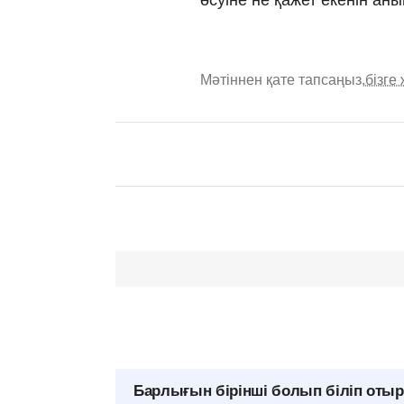
Мәтіннен қате тапсаңыз,
бізге
Барлығын бірінші болып біліп оты