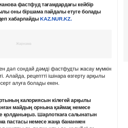
Дианова фастфуд тағамдардағы кейбір
ылы оны біршама пайдалы етуге болады
ы деп хабарлайды
KAZ.NUR.KZ.
ен дәл сондай дәмді фастфудты жасау мүмкін
ті. Алайда, рецептті ішінара өзгерту арқылы
есерт алуға болады екен.
ртының калориясын кілегей арқылы
анған майдың орнына қаймақ немесе
бе қолданыңыз. Шарлоткаға салынатын
ма пастасы немесе жаңа бананмен