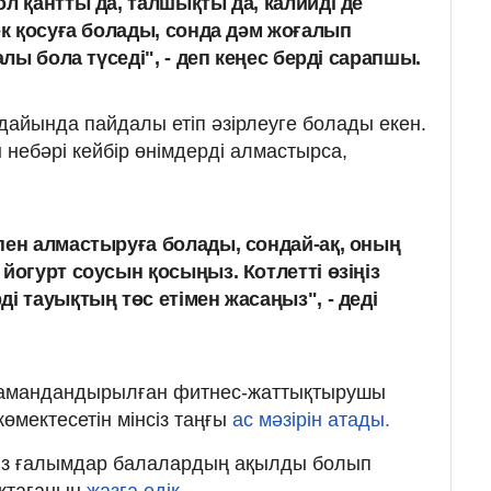
л қантты да, талшықты да, калийді де
ек қосуға болады, сонда дәм жоғалып
алы бола түседі", - деп кеңес берді сарапшы.
ағдайында пайдалы етіп әзірлеуге болады екен.
н небәрі кейбір өнімдерді алмастырса,
пен алмастыруға болады, сондай-ақ, оның
йогурт соусын қосыңыз. Котлетті өзіңіз
і тауықтың төс етімен жасаңыз", - деді
, мамандандырылған фитнес-жаттықтырушы
өмектесетін мінсіз таңғы
ас мәзірін атады.
н біз ғалымдар балалардың ақылды болып
ықтағанын
жазға едік.