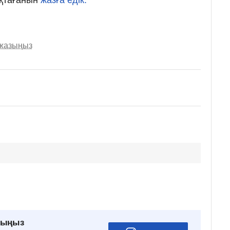
 жазыңыз
рыңыз