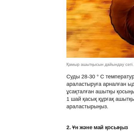
Қамыр ашытқысын дайындау сәті.
Суды 28-30 ° C температ
араластыруға арналған ыд
ұсақталған ашытқы қосыңы
1 шай қасық құрғақ ашытқ
араластырыңыз.
2. Ұн және май қосыңыз