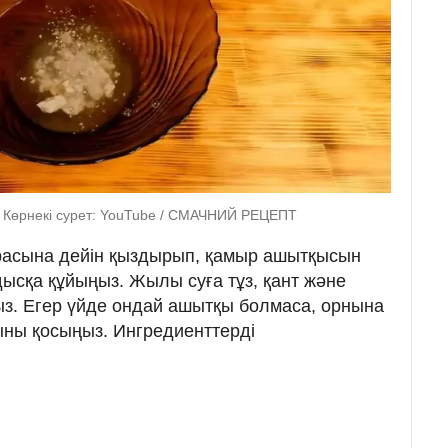
 Көрнекі сурет: YouTube / СМАЧНИЙ РЕЦЕПТ
урасына дейін қыздырып, қамыр ашытқысын
ысқа құйыңыз. Жылы суға тұз, қант және
з. Егер үйде ондай ашытқы болмаса, орнына
ыны қосыңыз. Ингредиенттерді