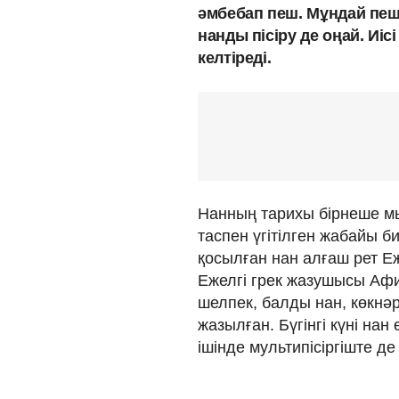
әмбебап пеш. Мұндай пеш
нанды пісіру де оңай. Иіс
келтіреді.
Нанның тарихы бірнеше м
таспен үгітілген жабайы б
қосылған нан алғаш рет Еж
Ежелгі грек жазушысы Афи
шелпек, балды нан, көкнә
жазылған. Бүгінгі күні нан 
ішінде мультипісіргіште д