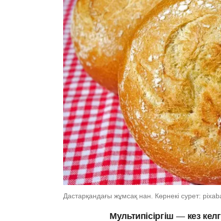
Дастарқандағы жұмсақ нан. Көрнекі сурет: pixa
Мультипісіргіш
—
кез кел