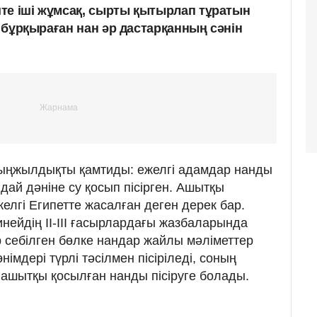
те іші жұмсақ, сырты қытырлап тұратын
і бұрқыраған нан әр дастарқанның сәнін
ыңжылдықты қамтиды: ежелгі адамдар нанды
идай дәніне су қосып пісірген. Ашытқы
елгі Египетте жасалған деген дерек бар.
нейдің ІІ-ІІІ ғасырлардағы жазбаларында
р себілген бөлке нандар жайлы мәліметтер
өнімдері түрлі тәсілмен пісіріледі, соның
е ашытқы қосылған нанды пісіруге болады.