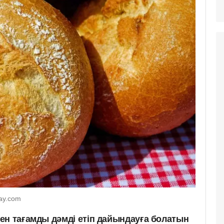
bay.com
ген тағамды дәмді етіп дайындауға болатын