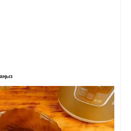
даңыз