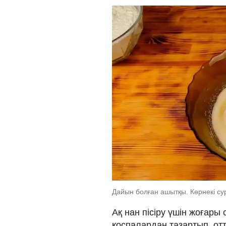
Дайын болған ашытқы. Көрнекі с
Ақ нан пісіру үшін жоғары
қоспалардан тазартып, от