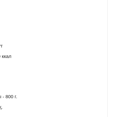
ут
 ккал
- 800 г.
қ.