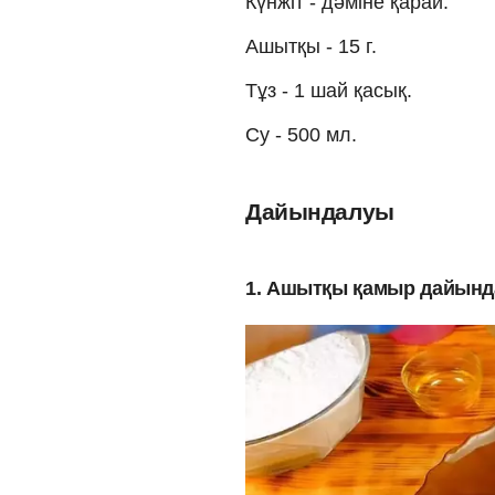
Күнжіт - дәміне қарай.
Ашытқы - 15 г.
Тұз - 1 шай қасық.
Су - 500 мл.
Дайындалуы
1. Ашытқы қамыр дайын