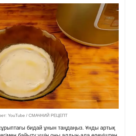
урет: YouTube / СМАЧНИЙ РЕЦЕПТ
 сұрыптағы бидай ұнын таңдаңыз. Ұнды артық
тегімен байыту үшін оны алдын-ала елеуіштен