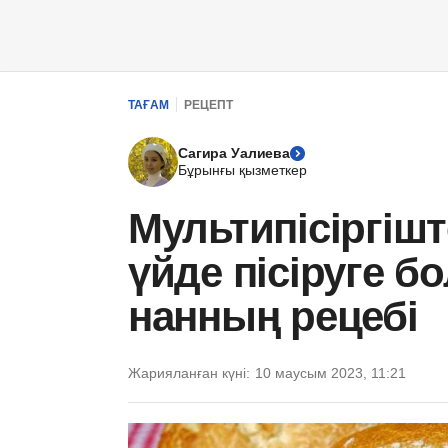
ТАҒАМ
РЕЦЕПТ
Сагира Уалиева
Бұрынғы қызметкер
Мультипісіргіш
үйде пісіруге б
нанның рецебі
Жарияланған күні:
10 маусым 2023, 11:21