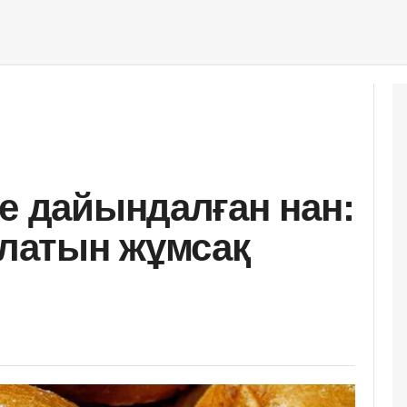
те дайындалған нан:
олатын жұмсақ