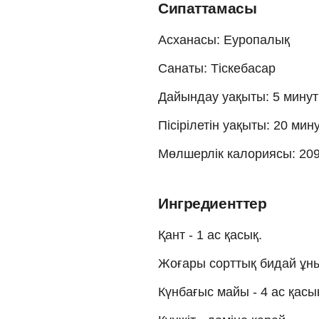
Сипаттамасы
Асханасы: Еуропалық
Санаты: Тіскебасар
Дайындау уақыты: 5 минут
Пісірілетін уақыты: 20 мин
Мөлшерлік калориясы: 209
Ингредиенттер
Қант - 1 ас қасық.
Жоғары сорттық бидай ұны 
Күнбағыс майы - 4 ас қасы