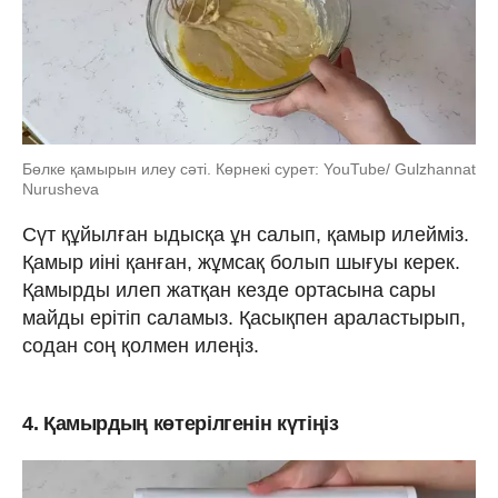
Бөлке қамырын илеу сәті. Көрнекі сурет: YouTube/ Gulzhannat
Nurusheva
Сүт құйылған ыдысқа ұн салып, қамыр илейміз.
Қамыр иіні қанған, жұмсақ болып шығуы керек.
Қамырды илеп жатқан кезде ортасына сары
майды ерітіп саламыз. Қасықпен араластырып,
содан соң қолмен илеңіз.
4. Қамырдың көтерілгенін күтіңіз