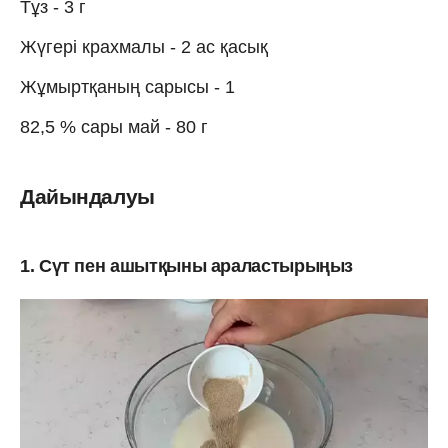
Тұз - 3 г
Жүгері крахмалы - 2 ас қасық
Жұмыртқаның сарысы - 1
82,5 % сары май - 80 г
Дайындалуы
1. Сүт пен ашытқыны араластырыңыз