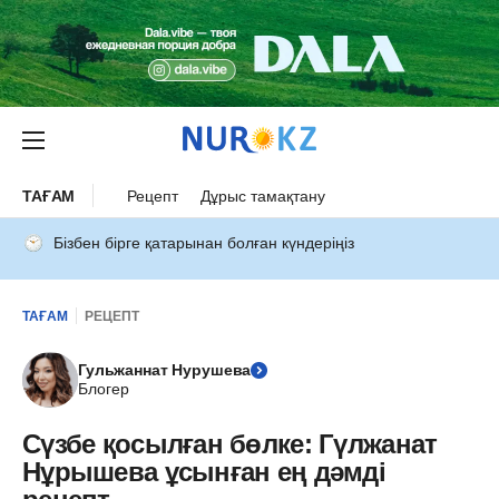
ТАҒАМ
Рецепт
Дұрыс тамақтану
Бізбен бірге қатарынан болған күндеріңіз
ТАҒАМ
РЕЦЕПТ
Гульжаннат Нурушева
Блогер
Сүзбе қосылған бөлке: Гүлжанат
Нұрышева ұсынған ең дәмді