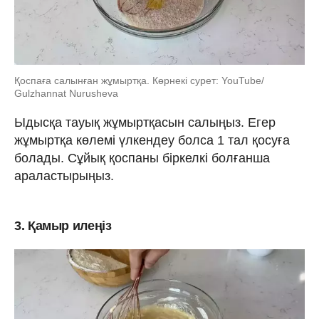
Қоспаға салынған жұмыртқа. Көрнекі сурет: YouTube/
Gulzhannat Nurusheva
Ыдысқа тауық жұмыртқасын салыңыз. Егер
жұмыртқа көлемі үлкендеу болса 1 тал қосуға
болады. Сұйық қоспаны біркелкі болғанша
араластырыңыз.
3. Қамыр илеңіз