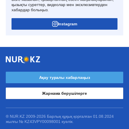
қызықты суреттер, видеолар мен эксклюзивтерден
хабардар болыңыз.
Instagram
Ақау туралы хабарлаңыз
Жарнама берушілерге
® NUR.KZ 2009-2026 Барлық құқық қорғалған 01.08.2024
жылғы № KZ43VPY00098001 куәлік.