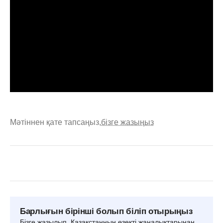
Мәтіннен қате тапсаңыз,
бізге жазыңыз
Барлығын бірінші болып біліп отырыңыз
Бізге жазылып, Қазақстанның өзекті жаңалықтарынан,