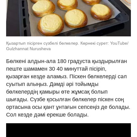
Қызартып пісірген сүзбелі бөлкелер. Көрнекі сурет: YouTube/
Gulzhannat Nurusheva
Бөлкені алдын-ала 180 градуста қыздырылған
пеште шамамен 30 40 минуттай пісіріп,
қызарған кезде аламыз. Піскен бөлкелерді сәл
суытып алыңыз. Дәмді әрі тойымды
бөлкелердің қамыры өте жұмсақ болып
шығады. Сүзбе қосылған бөлкелер піскен соң
ортасына осы қант ұнтағын сепсеңіз де болады.
Сол кезде дәмі ерекше болады.