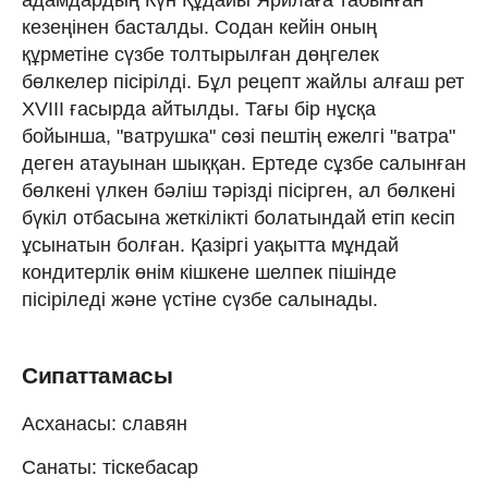
кезеңінен басталды. Содан кейін оның
құрметіне сүзбе толтырылған дөңгелек
бөлкелер пісірілді. Бұл рецепт жайлы алғаш рет
XVIII ғасырда айтылды. Тағы бір нұсқа
бойынша, "ватрушка" сөзі пештің ежелгі "ватра"
деген атауынан шыққан. Ертеде сұзбе салынған
бөлкені үлкен бәліш тәрізді пісірген, ал бөлкені
бүкіл отбасына жеткілікті болатындай етіп кесіп
ұсынатын болған. Қазіргі уақытта мұндай
кондитерлік өнім кішкене шелпек пішінде
пісіріледі және үстіне сүзбе салынады.
Сипаттамасы
Асханасы: славян
Санаты: тіскебасар