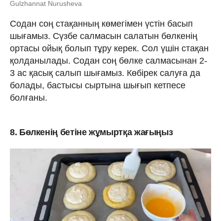
Gulzhannat Nurusheva
Содан соң стақанның көмегімен үстін басып
шығамыз. Сүзбе салмасын салатын бөлкенің
ортасы ойық болып тұру керек. Сол үшін стақан
қолданылады. Содан соң бөлке салмасынан 2-
3 ас қасық салып шығамыз. Көбірек салуға да
болады, бастысы сыртына шығып кетпесе
болғаны.
8. Бөлкенің бетіне жұмыртқа жағыңыз