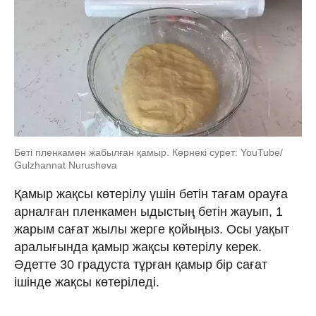
Беті пленкамен жабылған қамыр. Көрнекі сурет: YouTube/
Gulzhannat Nurusheva
Қамыр жақсы көтерілу үшін бетін тағам орауға
арналған пленкамен ыдыстың бетін жауып, 1
жарым сағат жылы жерге қойыңыз. Осы уақыт
аралығында қамыр жақсы көтерілу керек.
Әдетте 30 градуста тұрған қамыр бір сағат
ішінде жақсы көтеріледі.