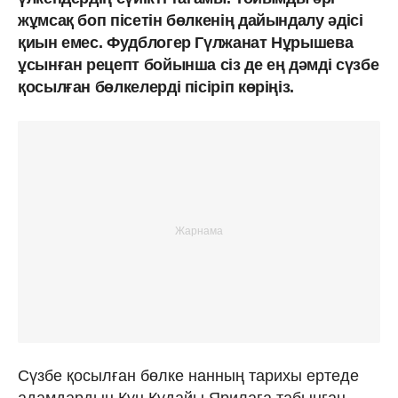
жұмсақ боп пісетін бөлкенің дайындалу әдісі
қиын емес. Фудблогер Гүлжанат Нұрышева
ұсынған рецепт бойынша сіз де ең дәмді сүзбе
қосылған бөлкелерді пісіріп көріңіз.
Сүзбе қосылған бөлке нанның тарихы ертеде
адамдардың Күн Құдайы Ярилаға табынған