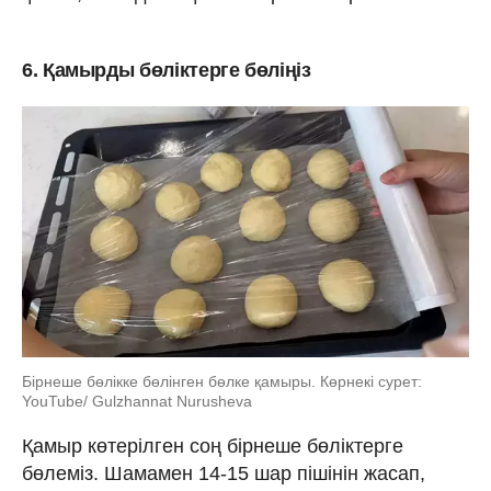
6. Қамырды бөліктерге бөліңіз
Бірнеше бөлікке бөлінген бөлке қамыры. Көрнекі сурет:
YouTube/ Gulzhannat Nurusheva
Қамыр көтерілген соң бірнеше бөліктерге
бөлеміз. Шамамен 14-15 шар пішінін жасап,