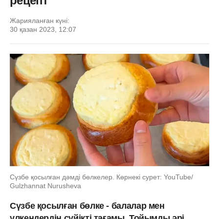
рецепт
Жарияланған күні:
30 қазан 2023, 12:07
Сүзбе қосылған дәмді бөлкелер. Көрнекі сурет: YouTube/
Gulzhannat Nurusheva
Сүзбе қосылған бөлке - балалар мен
үлкендердің сүйікті тағамы. Тойымды әрі