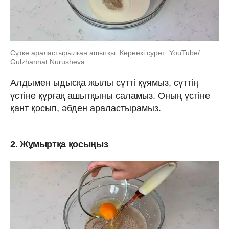
Сүтке араластырылған ашытқы. Көрнекі сурет: YouTube/
Gulzhannat Nurusheva
Алдымен ыдысқа жылы сүтті құямыз, сүттің
үстіне құрғақ ашытқыны саламыз. Оның үстіне
қант қосып, әбден араластырамыз.
2. Жұмыртқа қосыңыз