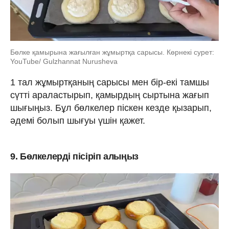
Бөлке қамырына жағылған жұмыртқа сарысы. Көрнекі сурет:
YouTube/ Gulzhannat Nurusheva
1 тал жұмыртқаның сарысы мен бір-екі тамшы
сүтті араластырып, қамырдың сыртына жағып
шығыңыз. Бұл бөлкелер піскен кезде қызарып,
әдемі болып шығуы үшін қажет.
9. Бөлкелерді пісіріп алыңыз