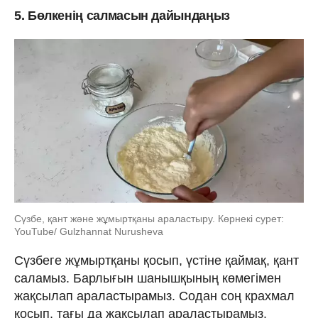
5. Бөлкенің салмасын дайындаңыз
Сүзбе, қант және жұмыртқаны араластыру. Көрнекі сурет:
YouTube/ Gulzhannat Nurusheva
Сүзбеге жұмыртқаны қосып, үстіне қаймақ, қант
саламыз. Барлығын шанышқының көмегімен
жақсылап араластырамыз. Содан соң крахмал
қосып, тағы да жақсылап араластырамыз.