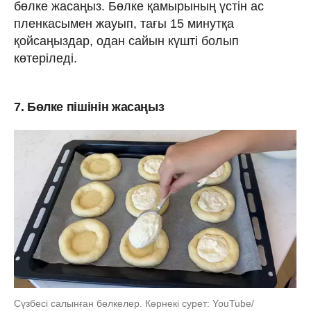
бөлке жасаңыз. Бөлке қамырының үстін ас
пленкасымен жауып, тағы 15 минутқа
қойсаңыздар, одан сайын күшті болып
көтеріледі.
7. Бөлке пішінін жасаңыз
Сүзбесі салынған бөлкелер. Көрнекі сурет: YouTube/