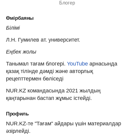
Блогер
Өмірбаяны
Білімі
Л.Н. Гумилев ат. университет.
Еңбек жолы
Танымал тағам блогері.
YouTube
арнасында
қазақ тілінде дәмді және авторлық
рецепттермен бөліседі
NUR.KZ командасында 2021 жылдың
қаңтарынан бастап жұмыс істейді.
Профиль
NUR.KZ-те "Тағам" айдары үшін материалдар
әзірлейді.