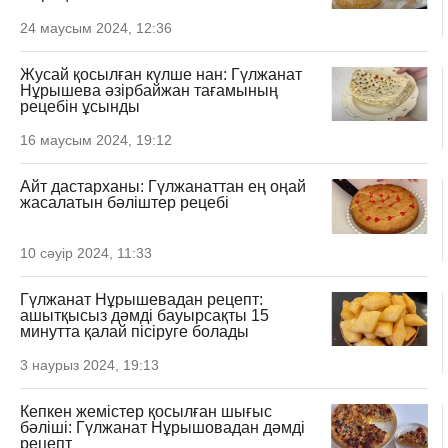
24 маусым 2024, 12:36
Жусай қосылған күлше нан: Гүлжанат
Нұрышева әзірбайжан тағамының
рецебін ұсынды
16 маусым 2024, 19:12
Айт дастарханы: Гүлжанаттан ең оңай
жасалатын бәліштер рецебі
10 сәуір 2024, 11:33
Гүлжанат Нұрышевадан рецепт:
ашытқысыз дәмді бауырсақты 15
минутта қалай пісіруге болады
3 наурыз 2024, 19:13
Кепкен жемістер қосылған шығыс
бәліші: Гүлжанат Нұрышовадан дәмді
рецепт