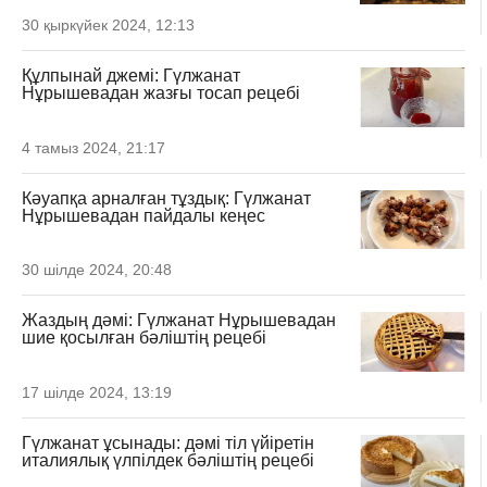
30 қыркүйек 2024, 12:13
Құлпынай джемі: Гүлжанат
Нұрышевадан жазғы тосап рецебі
4 тамыз 2024, 21:17
Кәуапқа арналған тұздық: Гүлжанат
Нұрышевадан пайдалы кеңес
30 шілде 2024, 20:48
Жаздың дәмі: Гүлжанат Нұрышевадан
шие қосылған бәліштің рецебі
17 шілде 2024, 13:19
Гүлжанат ұсынады: дәмі тіл үйіретін
италиялық үлпілдек бәліштің рецебі