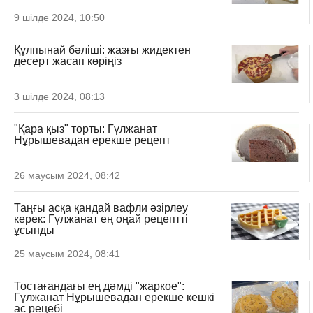
9 шілде 2024, 10:50
Құлпынай бәліші: жазғы жидектен
десерт жасап көріңіз
3 шілде 2024, 08:13
"Қара қыз" торты: Гүлжанат
Нұрышевадан ерекше рецепт
26 маусым 2024, 08:42
Таңғы асқа қандай вафли әзірлеу
керек: Гүлжанат ең оңай рецептті
ұсынды
25 маусым 2024, 08:41
Тостағандағы ең дәмді "жаркое":
Гүлжанат Нұрышевадан ерекше кешкі
ас рецебі