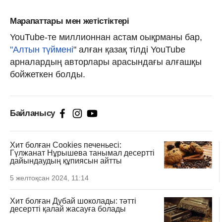
Марапаттары мен жетістіктері
YouTube-те миллионнан астам оықрманы бар,
"Алтын түймені
" алған қазақ тілді YouTube
арналардың авторлары арасындағы алғашқы
бойжеткен болды.
Байланысу
Хит болған Cookies печеньесі:
Гүлжанат Нұрышева танымал десертті
дайындаудың құпиясын айтты
5 желтоқсан 2024, 11:14
Хит болған Дубай шоколады: тәтті
десертті қалай жасауға болады