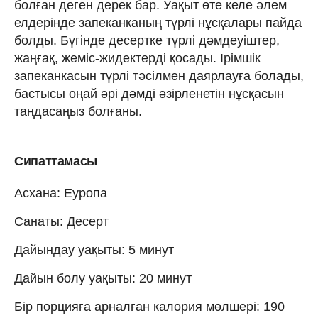
болған деген дерек бар. Уақыт өте келе әлем
елдерінде запеканканың түрлі нұсқалары пайда
болды. Бүгінде десертке түрлі дәмдеуіштер,
жаңғақ, жеміс-жидектерді қосады. Ірімшік
запеканкасын түрлі тәсілмен даярлауға болады,
бастысы оңай әрі дәмді әзірленетін нұсқасын
таңдасаңыз болғаны.
Сипаттамасы
Асхана: Еуропа
Санаты: Десерт
Дайындау уақыты: 5 минут
Дайын болу уақыты: 20 минут
Бір порцияға арналған калория мөлшері: 190