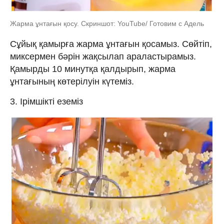
Жарма ұнтағын қосу. Скриншот: YouTube/ Готовим с Адель
Сұйық қамырға жарма ұнтағын қосамыз. Сөйтіп,
миксермен бәрін жақсылап араластырамыз.
Қамырды 10 минутқа қалдырып, жарма
ұнтағының көтерілуін күтеміз.
3. Ірімшікті еземіз