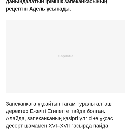
дайындалатын ірімшік запеканкасының
рецептін Адель ұсынады.
Запеканкаға ұқсайтын тағам туралы алғаш
деректер Ежелгі Египетте пайда болған.
Алайда, запеканканың қазіргі үлгісіне ұқсас
десерт шамамен XVI–XVII ғасырда пайда