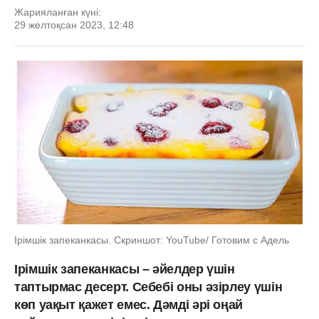
Жарияланған күні:
29 желтоқсан 2023, 12:48
Ірімшік запеканкасы. Скриншот: YouTube/ Готовим с Адель
Ірімшік запеканкасы – әйелдер үшін
таптырмас десерт. Себебі оны әзірлеу үшін
көп уақыт қажет емес. Дәмді әрі оңай