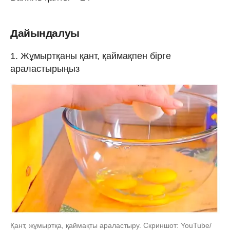
Дайындалуы
1. Жұмыртқаны қант, қаймақпен бірге
араластырыңыз
Қант, жұмыртқа, қаймақты араластыру. Скриншот: YouTube/