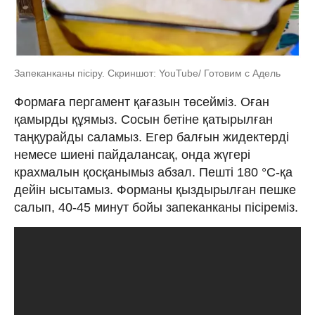
Запеканканы пісіру. Скриншот: YouTube/ Готовим с Адель
Формаға пергамент қағазын төсейміз. Оған
қамырды құямыз. Сосын бетіне қатырылған
таңқурайды саламыз. Егер балғын жидектерді
немесе шиені пайдалансақ, онда жүгері
крахмалын қосқанымыз абзал. Пешті 180 °C-қа
дейін ысытамыз. Форманы қыздырылған пешке
салып, 40-45 минут бойы запеканканы пісіреміз.