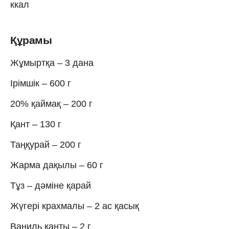
ккал
Құрамы
Жұмыртқа – 3 дана
Ірімшік – 600 г
20% қаймақ – 200 г
Қант – 130 г
Таңқурай – 200 г
Жарма дақылы – 60 г
Тұз – дәміне қарай
Жүгері крахмалы – 2 ас қасық
Ваниль қанты – 2 г