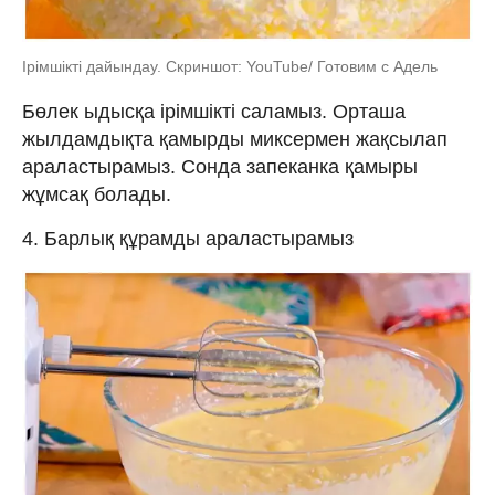
Ірімшікті дайындау. Скриншот: YouTube/ Готовим с Адель
Бөлек ыдысқа ірімшікті саламыз. Орташа
жылдамдықта қамырды миксермен жақсылап
араластырамыз. Сонда запеканка қамыры
жұмсақ болады.
4. Барлық құрамды араластырамыз