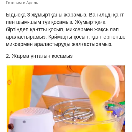
Готовим с Адель
Ыдысқа 3 жұмыртқаны жарамыз. Ванильді қант
пен шым-шым тұз қосамыз. Жұмыртқаға
біртіндеп қантты қосып, миксермен жақсылап
араластырамыз. Қаймақты қосып, қант ерігенше
миксермен араластыруды жалғастырамыз.
2. Жарма ұнтағын қосамыз