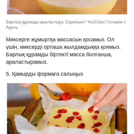
Барлық құрамды араластыру. Скриншот: YouTube/ Готовим с
Адель
Миксерге жұмыртқа массасын қосамыз. Ол
үшін, миксерді орташа жылдамдыққа қоямыз.
Барлық құрамды біртекті масса болғанша,
араластырамыз.
5. Қамырды формаға салыңыз