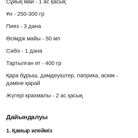
Сұйық май - 1 ас қасық
Ұн - 250-300 гр
Пияз - 3 дана
Өсімдік майы - 50 мл
Сәбіз - 1 дана
Тартылған ет - 400 гр
Қара бұрыш, дәмдеуіштер, паприка, аскөк -
дәміне қарай
Жүгері крахмалы - 2 ас қасық
Дайындалуы
1. Қамыр илейміз