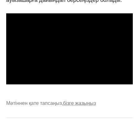
Мәтіннен қате тапсаңыз,
бізге жазыңыз