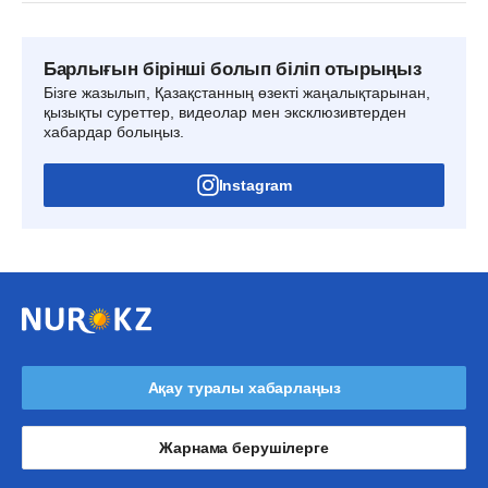
Барлығын бірінші болып біліп отырыңыз
Бізге жазылып, Қазақстанның өзекті жаңалықтарынан,
қызықты суреттер, видеолар мен эксклюзивтерден
хабардар болыңыз.
Instagram
Ақау туралы хабарлаңыз
Жарнама берушілерге