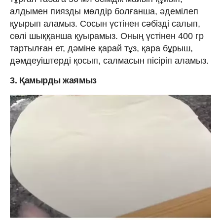
алдымен пиязды мөлдір болғанша, әдемілеп
қуырып аламыз. Сосын үстінен сәбізді салып,
сөлі шыққанша қуырамыз. Оның үстінен 400 гр
тартылған ет, дәміне қарай тұз, қара бұрыш,
дәмдеуіштерді қосып, салмасын пісіріп аламыз.
3. Қамырды жаямыз