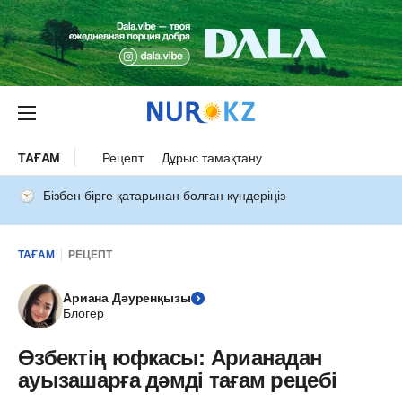
ТАҒАМ
Рецепт
Дұрыс тамақтану
Бізбен бірге қатарынан болған күндеріңіз
ТАҒАМ
РЕЦЕПТ
Ариана Дәуренқызы
Блогер
Өзбектің юфкасы: Арианадан
ауызашарға дәмді тағам рецебі