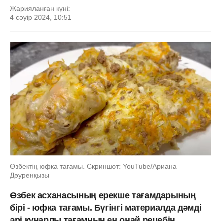
Жарияланған күні:
4 сәуір 2024, 10:51
Өзбектің юфка тағамы. Скриншот: YouTube/Ариана
Дәуренқызы
Өзбек асханасының ерекше тағамдарының
бірі - юфка тағамы. Бүгінгі материалда дәмді
әрі құнарлы тағамның ең оңай рецебін