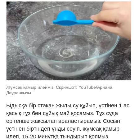
Жұмсақ қамыр илейміз. Скриншот: YouTube/Ариана
Дәуренқызы
Ыдысқа бір стакан жылы су құйып, үстінен 1 ас
қасық тұз бен сұйық май қосамыз. Тұз суда
ерігенше жақсылап араластырамыз. Сосын
үстінен біртіндеп ұнды сеуіп, жұмсақ қамыр
илеп, 15-20 минутқа тындырып қоямыз.