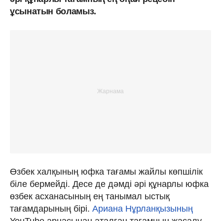
ұсынатын боламыз.
Өзбек халқының юфка тағамы жайлы көпшілік
біле бермейді. Десе де дәмді әрі құнарлы юфка
өзбек асханасының ең танымал ыстық
тағамдарының бірі.
Ариана Нұрланқызының
YouTube арнасынан аталған тағамның жасалу