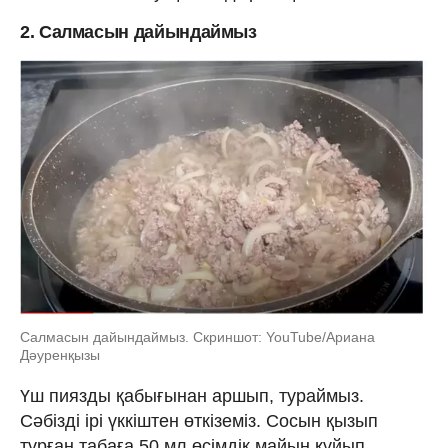
2. Cалмасын дайындаймыз
Cалмасын дайындаймыз. Скриншот: YouTube/Ариана
Дәуренқызы
Үш пиязды қабығынан аршып, тураймыз.
Сәбізді ірі үккіштен өткіземіз. Сосын қызып
тұрған табаға 50 мл өсімдік майын құйып,