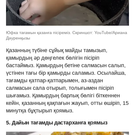
Юфка тағамын қазанға пісіреміз. Скриншот: YouTube/Ариана
Дәуренқызы
Қазанның түбіне сұйық майды тамызып,
қамырдың әр дөңгелек бөлігін пісіріп
бастаймыз. Қамырдың бетіне салмасын салып,
үстінен тағы бір қамырды саламыз. Осылайша,
тағамды қатпар-қатпарымен, аз-аздан
салмасын сала отырып, толығымен пісіріп
шығамыз. Қамырдың барлық бөлігі біткеннен
кейін, қазанның қақпағын жауып, отты өшіріп, 15
минутқа бұқтырып қоямыз.
5. Дайын тағамды дастарханға қоямыз