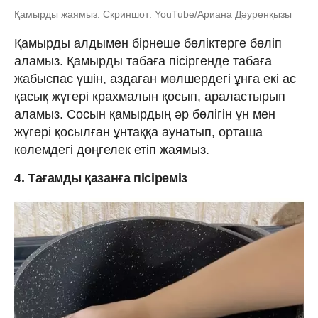
Қамырды жаямыз. Скриншот: YouTube/Ариана Дәуренқызы
Қамырды алдымен бірнеше бөліктерге бөліп
аламыз. Қамырды табаға пісіргенде табаға
жабыспас үшін, аздаған мөлшердегі ұнға екі ас
қасық жүгері крахмалын қосып, араластырып
аламыз. Сосын қамырдың әр бөлігін ұн мен
жүгері қосылған ұнтаққа аунатып, орташа
көлемдегі дөңгелек етіп жаямыз.
4. Тағамды қазанға пісіреміз