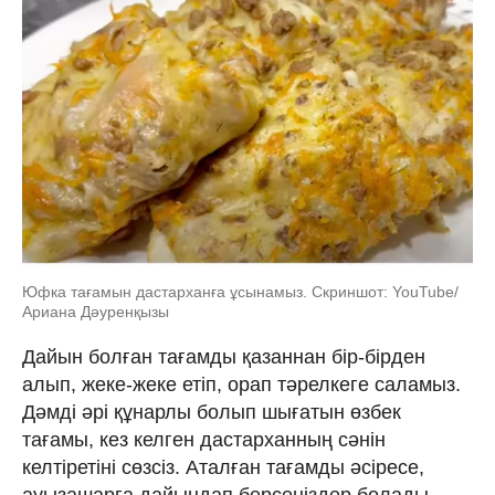
Юфка тағамын дастарханға ұсынамыз. Скриншот: YouTube/
Ариана Дәуренқызы
Дайын болған тағамды қазаннан бір-бірден
алып, жеке-жеке етіп, орап тәрелкеге саламыз.
Дәмді әрі құнарлы болып шығатын өзбек
тағамы, кез келген дастарханның сәнін
келтіретіні сөзсіз. Аталған тағамды әсіресе,
ауызашарға дайындап берсеңіздер болады.