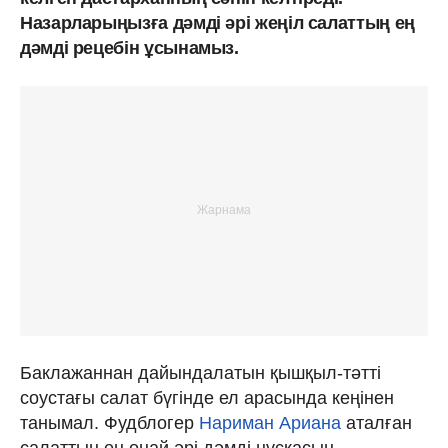
Назарларыңызға дәмді әрі жеңіл салаттың ең
дәмді рецебін ұсынамыз.
Баклажаннан дайындалатын қышқыл-тәтті
соустағы салат бүгінде ел арасында кеңінен
танымал. Фудблогер
Нариман Ариана
аталған
салаттың ең оңай әрі дәмді нұсқасын