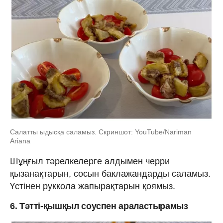
Салатты ыдысқа саламыз. Скриншот: YouTube/Nariman
Ariana
Шұңғыл тәрелкелерге алдымен черри
қызанақтарын, сосын баклажандарды саламыз.
Үстінен руккола жапырақтарын қоямыз.
6. Тәтті-қышқыл соуспен араластырамыз