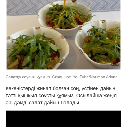
Салатқа соусын құямыз. Скриншот: YouTube/Nariman Ariana
Көкөністерді жинап болған соң, үстінен дайын
тәтті-қышқыл соусты құямыз. Осылайша жеңіл
әрі дәмді салат дайын болады.