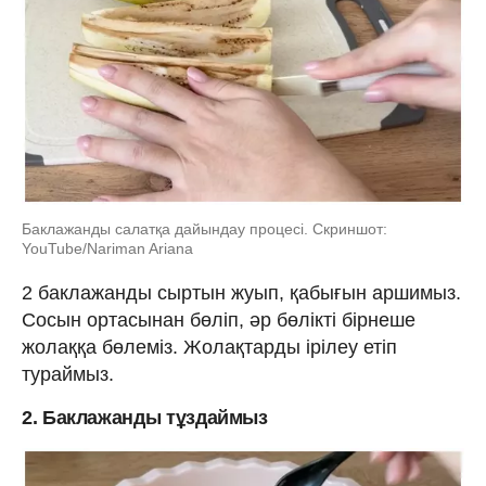
Баклажанды салатқа дайындау процесі. Скриншот:
YouTube/Nariman Ariana
2 баклажанды сыртын жуып, қабығын аршимыз.
Сосын ортасынан бөліп, әр бөлікті бірнеше
жолаққа бөлеміз. Жолақтарды ірілеу етіп
тураймыз.
2. Баклажанды тұздаймыз