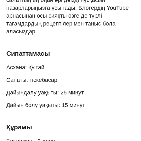
назарларыңызға ұсынады. Блогердің YouTube
арнасынан осы сияқты өзге де түрлі
тағамдардың рецептілерімен таныс бола
аласыздар.
Сипаттамасы
Асхана: Қытай
Санаты: тіскебасар
Дайындалу уақыты: 25 минут
Дайын болу уақыты: 15 минут
Құрамы
Баклажан - 2 дана