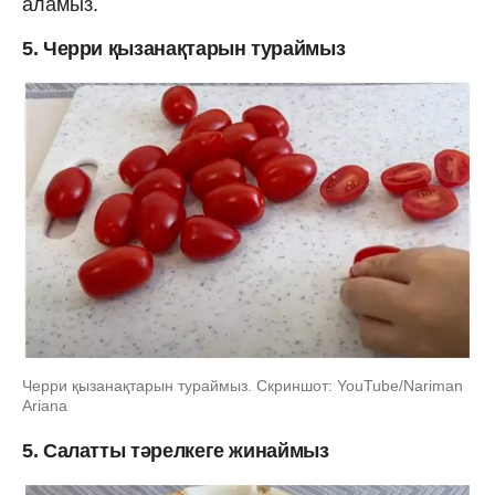
аламыз.
5. Черри қызанақтарын тураймыз
Черри қызанақтарын тураймыз. Скриншот: YouTube/Nariman
Ariana
5. Салатты тәрелкеге жинаймыз