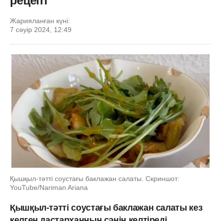
рецепт
Жарияланған күні:
7 сәуір 2024, 12:49
Қышқыл-тәтті соустағы баклажан салаты. Скриншот:
YouTube/Nariman Ariana
Қышқыл-тәтті соустағы баклажан салаты кез
келген дастарханның сәнін келтіреді.