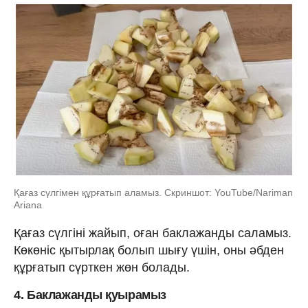
Қағаз сүлгімен құрғатып аламыз. Скриншот: YouTube/Nariman
Ariana
Қағаз сүлгіні жайып, оған баклажанды саламыз.
Көкөніс қытырлақ болып шығу үшін, оны әбден
құрғатып сүрткен жөн болады.
4. Баклажанды қуырамыз