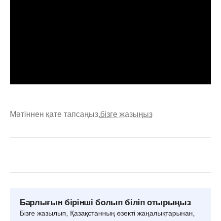
Мәтіннен қате тапсаңыз,
бізге жазыңыз
Барлығын бірінші болып біліп отырыңыз
Бізге жазылып, Қазақстанның өзекті жаңалықтарынан,