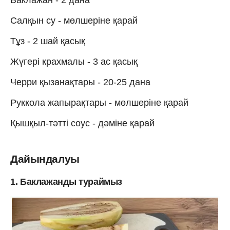
Cалқын су - мөлшеріне қарай
Тұз - 2 шай қасық
Жүгері крахмалы - 3 ас қасық
Черри қызанақтары - 20-25 дана
Руккола жапырақтары - мөлшеріне қарай
Қышқыл-тәтті соус - дәміне қарай
Дайындалуы
1. Баклажанды тураймыз