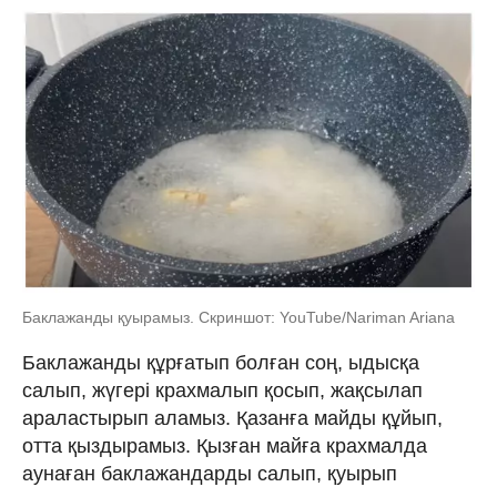
Баклажанды қуырамыз. Скриншот: YouTube/Nariman Ariana
Баклажанды құрғатып болған соң, ыдысқа
салып, жүгері крахмалып қосып, жақсылап
араластырып аламыз. Қазанға майды құйып,
отта қыздырамыз. Қызған майға крахмалда
аунаған баклажандарды салып, қуырып