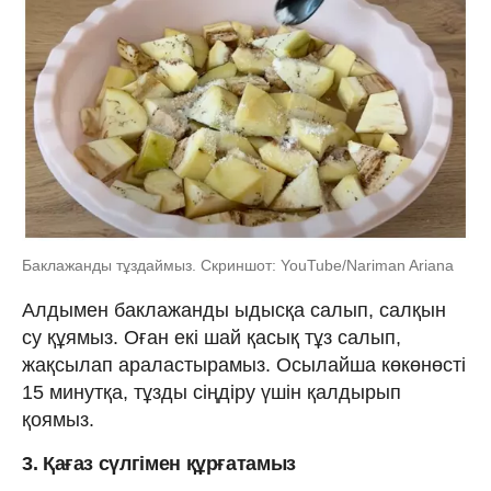
Баклажанды тұздаймыз. Скриншот: YouTube/Nariman Ariana
Алдымен баклажанды ыдысқа салып, салқын
су құямыз. Оған екі шай қасық тұз салып,
жақсылап араластырамыз. Осылайша көкөнөсті
15 минутқа, тұзды сіңдіру үшін қалдырып
қоямыз.
3. Қағаз сүлгімен құрғатамыз