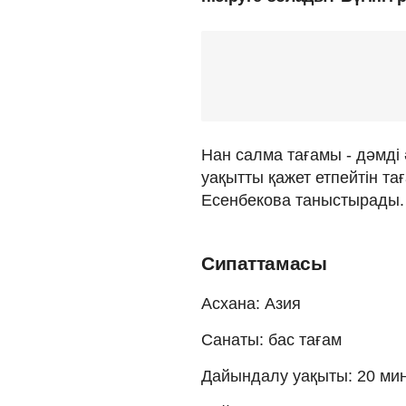
Нан салма тағамы - дәмді 
уақытты қажет етпейтін т
Есенбекова таныстырады.
Сипаттамасы
Асхана: Азия
Санаты: бас тағам
Дайындалу уақыты: 20 ми