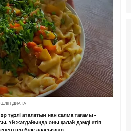
 КЕЛІН ДИАНА
 әр түрлі аталатын нан салма тағамы -
асы. Үй жағдайында оны қалай дәмді етіп
рецепттен біле аласыздар.