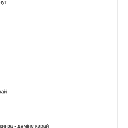
нут
рай
кинза - дәміне қарай