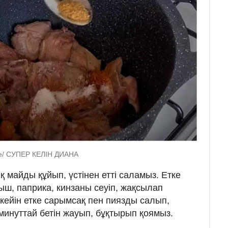
be/ СУПЕР КЕЛІН ДИАНА
қ майды құйып, үстінен етті саламыз. Етке
рыш, паприка, кинзаны сеуіп, жақсылап
кейін етке сарымсақ пен пиязды салып,
минуттай бетін жауып, бұқтырып қоямыз.