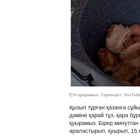
Етті қуырамыз. Скриншот: YouTu
Қызып тұрған қазанға сұйы
дәміне қарай тұз, қара бұ
қуырамыз. Бірер минуттан 
араластырып, қуырып, 15 