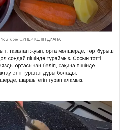
т: YouTube/ СУПЕР КЕЛІН ДИАНА
ып, тазалап жуып, орта мөлшерде, төртбұрыш
 дәл сондай пішінде тураймыз. Сосын тәтті
язды ортасынан бөліп, сақина пішінде
қтау етіп тураған дұры болады.
шерде, шаршы етіп турап аламыз.