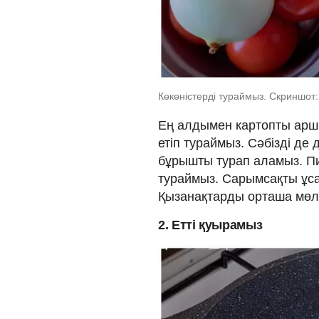
Көкөністерді тураймыз. Скриншо
Ең алдымен картопты арш
етіп тураймыз. Сәбізді де
бұрышты турап аламыз. Пи
тураймыз. Сарымсақты ұса
Қызанақтарды орташа мөл
2. Етті қуырамыз