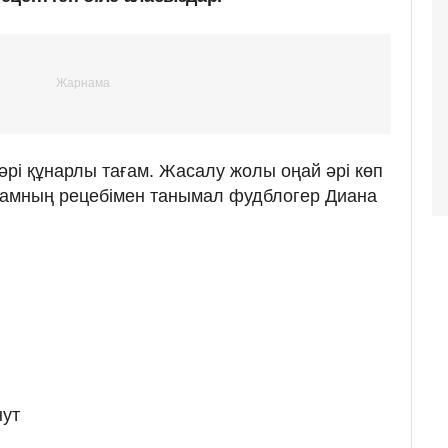
әрі құнарлы тағам. Жасалу жолы оңай әрі көп
ағамның рецебімен танымал фудблогер Диана
нут