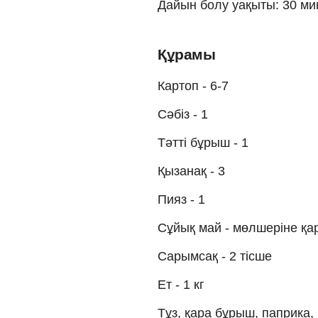
Дайын болу уақыты: 30 ми
Құрамы
Картоп - 6-7
Сәбіз - 1
Тәтті бұрыш - 1
Қызанақ - 3
Пияз - 1
Cұйық май - мөлшеріне қа
Сарымсақ - 2 тісше
Ет - 1 кг
Тұз, қара бұрыш, паприка, 