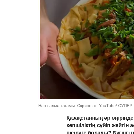
Нан салма тағамы: Скриншот: YouTube/ СУПЕР
Қазақстанның әр өңірінде
көпшіліктің сүйіп жейтін 
пісіруге болады? Бүгінгі 