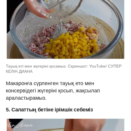
Тауық еті мен жүгеріні қосамыз. Скриншот: YouTube/ СУПЕР
КЕЛІН ДИАНА
Макаронға сүрленген тауық ето мен
консервідегі жүгеріні қосып, жақсылап
араластырамыз.
5. Салаттың бетіне ірімшік себеміз