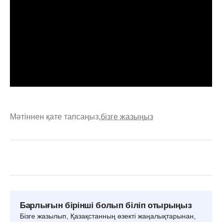
Мәтіннен қате тапсаңыз,
бізге жазыңыз
Барлығын бірінші болып біліп отырыңыз
Бізге жазылып, Қазақстанның өзекті жаңалықтарынан,