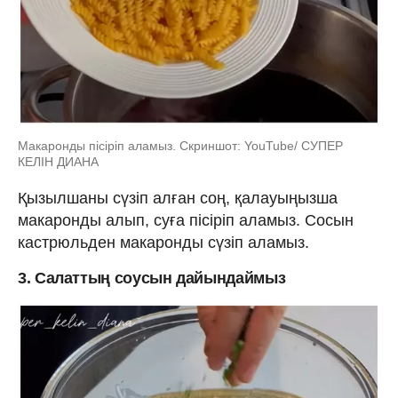
Макаронды пісіріп аламыз. Скриншот: YouTube/ СУПЕР
КЕЛІН ДИАНА
Қызылшаны сүзіп алған соң, қалауыңызша
макаронды алып, суға пісіріп аламыз. Сосын
кастрюльден макаронды сүзіп аламыз.
3. Салаттың соусын дайындаймыз