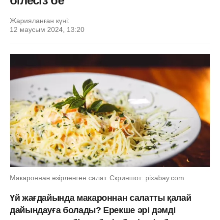
білесіз бе
Жарияланған күні:
12 маусым 2024, 13:20
Макароннан әзірленген салат. Скриншот: pixabay.com
Үй жағдайында макароннан салатты қалай
дайындауға болады? Ерекше әрі дәмді