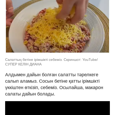
Cалаттың бетіне ірімшікті себеміз. Скриншот: YouTube/
СУПЕР КЕЛІН ДИАНА
Алдымен дайын болған салатты тәрелкеге
салып аламыз. Сосын бетіне қатты ірімшікті
үккіштен өткізіп, себеміз. Осылайша, макарон
салаты дайын болады.