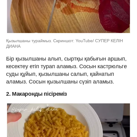
Қызылшаны тураймыз. Скриншот: YouTube/ СУПЕР КЕЛІН
ДИАНА
Бір қызылшаны алып, сыртқы қабығын аршып,
кесектеу етіп турап аламыз. Сосын кастрюльге
суды құйып, қызылшаны салып, қайнатып
аламыз. Сосын қызылшаны сүзіп аламыз.
2. Макаронды пісіреміз