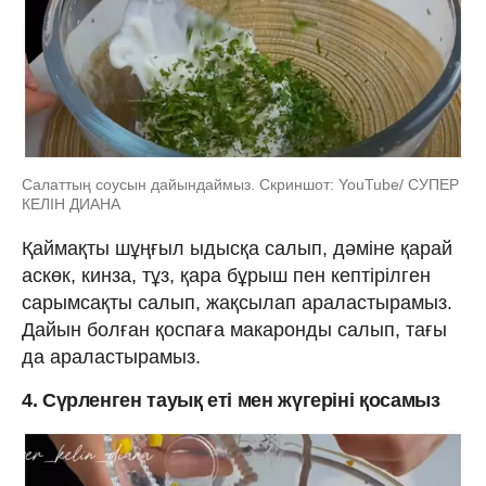
Салаттың соусын дайындаймыз. Скриншот: YouTube/ СУПЕР
КЕЛІН ДИАНА
Қаймақты шұңғыл ыдысқа салып, дәміне қарай
аскөк, кинза, тұз, қара бұрыш пен кептірілген
сарымсақты салып, жақсылап араластырамыз.
Дайын болған қоспаға макаронды салып, тағы
да араластырамыз.
4. Сүрленген тауық еті мен жүгеріні қосамыз