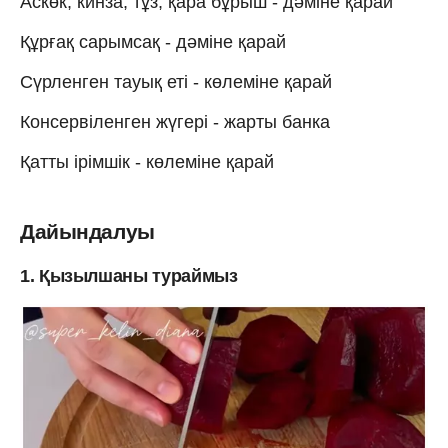
Аскөк, кинза, тұз, қара бұрыш - дәміне қарай
Құрғақ сарымсақ - дәміне қарай
Сүрленген тауық еті - көлеміне қарай
Консервіленген жүгері - жарты банка
Қатты ірімшік - көлеміне қарай
Дайындалуы
1. Қызылшаны тураймыз