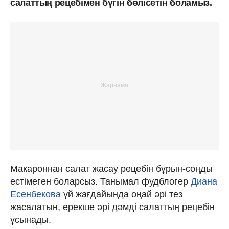
салаттың рецебімен бүгін бөлісетін боламыз.
Макароннан салат жасау рецебін бұрын-соңды
естімеген боларсыз. Танымал фудблогер
Диана
Есенбекова
үй жағдайында оңай әрі тез
жасалатын, ерекше әрі дәмді салаттың рецебін
ұсынады.