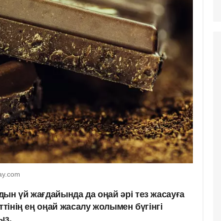
ay.com
ын үй жағдайында да оңай әрі тез жасауға
ттінің ең оңай жасалу жолымен бүгінгі
ыз.