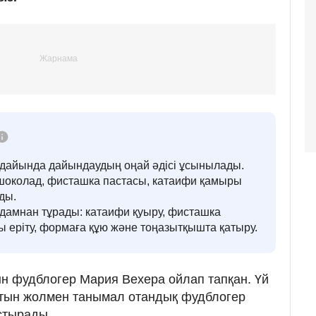
дайында дайындаудың оңай әдісі ұсынылады.
 шоколад, фисташка пастасы, катаифи қамыры
ды.
адамнан тұрады: катаифи қуыру, фисташка
ы еріту, формаға құю және тоңазытқышта қатыру.
н фудблогер Мария Вехера ойлап тапқан. Үй
тын жолмен танымал отандық фудблогер
стырады.