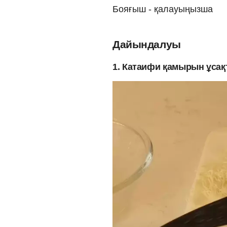
Бояғыш - қалауыңызша
Дайындалуы
1. Катаифи қамырын ұсақ