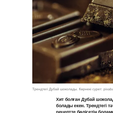
Трендтегі Дубай шоколады. Көрнекі сурет: pixab
Хит болған Дубай шоколад
болады екен. Трендтегі тә
рецептте бөлісетін болам