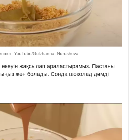
иншот: YouTube/Gulzhannat Nurusheva
 екеуін жақсылап араластырамыз. Пастаны
ныңыз жөн болады. Сонда шоколад дәмді