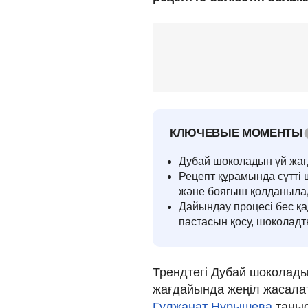
КЛЮЧЕВЫЕ МОМЕНТЫ
Дубай шоколадын үй жағ
Рецепт құрамында сүтті
және бояғыш қолданыла
Дайындау процесі бес қ
пастасын қосу, шоколадт
Трендтегі Дубай шоколады
жағдайында жеңіл жасала
Гүлжанат Нұрышева
таны