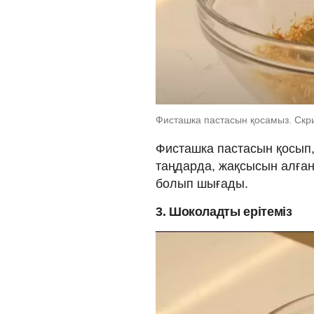
Фисташка пастасын қосамыз. Скр
Фисташка пастасын қосып,
таңдарда, жақсысын алға
болып шығады.
3. Шоколадты ерітеміз