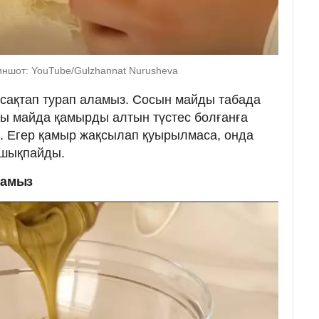
ншот: YouTube/Gulzhannat Nurusheva
сақтап турап аламыз. Сосын майды табада
ры майда қамырды алтын түстес болғанға
. Егер қамыр жақсылап қуырылмаса, онда
 шықпайды.
самыз