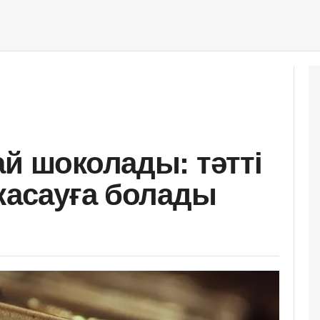
ай шоколады: тәтті
 жасауға болады