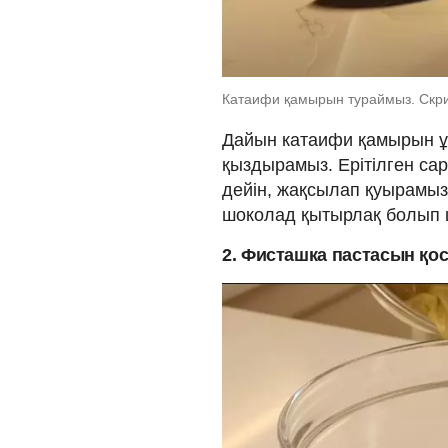
Катаифи қамырын тураймыз. Скри
Дайын катаифи қамырын ұ
қыздырамыз. Ерітілген са
дейін, жақсылап қуырамыз
шоколад қытырлақ болып
2. Фисташка пастасын қо